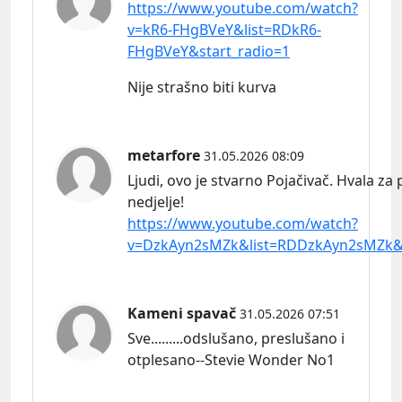
https://www.youtube.com/watch?
v=kR6-FHgBVeY&list=RDkR6-
FHgBVeY&start_radio=1
Nije strašno biti kurva
metarfore
31.05.2026 08:09
Ljudi, ovo je stvarno Pojačivač. Hvala za
nedjelje!
https://www.youtube.com/watch?
v=DzkAyn2sMZk&list=RDDzkAyn2sMZk&s
Kameni spavač
31.05.2026 07:51
Sve.........odslušano, preslušano i
otplesano--Stevie Wonder No1