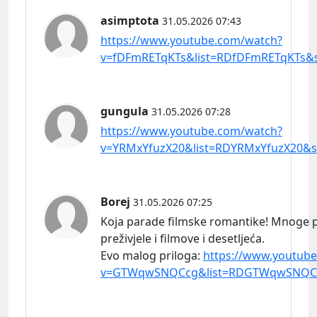
asimptota
31.05.2026 07:43
https://www.youtube.com/watch?
v=fDFmRETqKTs&list=RDfDFmRETqKTs&s
gungula
31.05.2026 07:28
https://www.youtube.com/watch?
v=YRMxYfuzX20&list=RDYRMxYfuzX20&st
Borej
31.05.2026 07:25
Koja parade filmske romantike! Mnoge 
preživjele i filmove i desetljeća.
Evo malog
priloga:
https://www.youtub
v=GTWqwSNQCcg&list=RDGTWqwSNQCcg