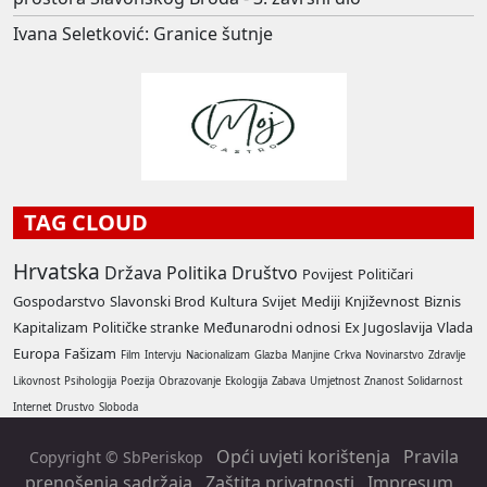
Ivana Seletković: Granice šutnje
TAG CLOUD
Hrvatska
Država
Politika
Društvo
Povijest
Političari
Gospodarstvo
Slavonski Brod
Kultura
Svijet
Mediji
Književnost
Biznis
Kapitalizam
Političke stranke
Međunarodni odnosi
Ex Jugoslavija
Vlada
Europa
Fašizam
Film
Intervju
Nacionalizam
Glazba
Manjine
Crkva
Novinarstvo
Zdravlje
Likovnost
Psihologija
Poezija
Obrazovanje
Ekologija
Zabava
Umjetnost
Znanost
Solidarnost
Internet
Drustvo
Sloboda
Opći uvjeti korištenja
Pravila
Copyright © SbPeriskop
prenošenja sadržaja
Zaštita privatnosti
Impresum