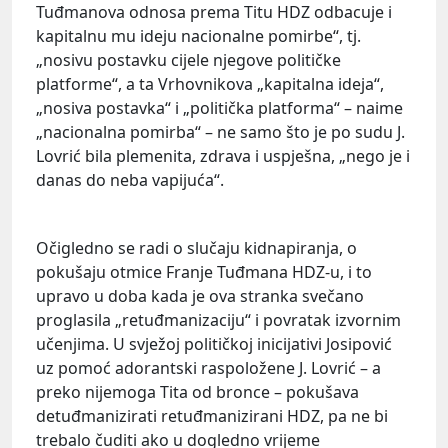
Tuđmanova odnosa prema Titu HDZ odbacuje i
kapitalnu mu ideju nacionalne pomirbe“, tj.
„nosivu postavku cijele njegove političke
platforme“, a ta Vrhovnikova „kapitalna ideja“,
„nosiva postavka“ i „politička platforma“ – naime
„nacionalna pomirba“ – ne samo što je po sudu J.
Lovrić bila plemenita, zdrava i uspješna, „nego je i
danas do neba vapijuća“.
Očigledno se radi o slučaju kidnapiranja, o
pokušaju otmice Franje Tuđmana HDZ-u, i to
upravo u doba kada je ova stranka svečano
proglasila „retuđmanizaciju“ i povratak izvornim
učenjima. U svježoj političkoj inicijativi Josipović
uz pomoć adorantski raspoložene J. Lovrić – a
preko nijemoga Tita od bronce – pokušava
detuđmanizirati retuđmanizirani HDZ, pa ne bi
trebalo čuditi ako u dogledno vrijeme