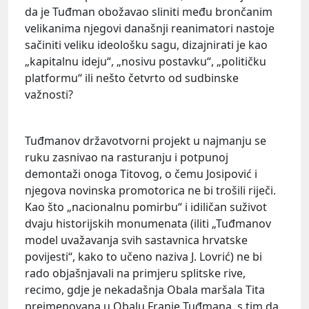
da je Tuđman obožavao sliniti među brončanim
velikanima njegovi današnji reanimatori nastoje
sačiniti veliku ideološku sagu, dizajnirati je kao
„kapitalnu ideju“, „nosivu postavku“, „političku
platformu“ ili nešto četvrto od sudbinske
važnosti?
Tuđmanov državotvorni projekt u najmanju se
ruku zasnivao na rasturanju i potpunoj
demontaži onoga Titovog, o čemu Josipović i
njegova novinska promotorica ne bi trošili riječi.
Kao što „nacionalnu pomirbu“ i idiličan suživot
dvaju historijskih monumenata (iliti „Tuđmanov
model uvažavanja svih sastavnica hrvatske
povijesti“, kako to učeno naziva J. Lovrić) ne bi
rado objašnjavali na primjeru splitske rive,
recimo, gdje je nekadašnja Obala maršala Tita
preimenovana u Obalu Franje Tuđmana, s tim da