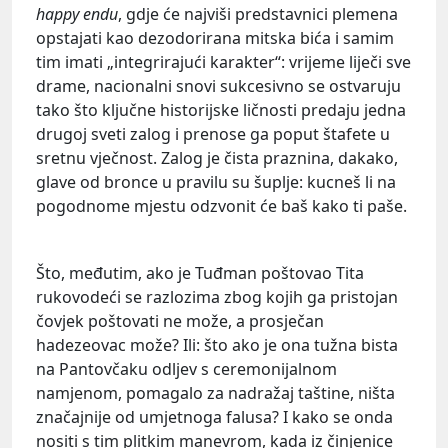
happy
endu
, gdje će najviši predstavnici plemena
opstajati kao dezodorirana mitska bića i samim
tim imati „integrirajući karakter“: vrijeme liječi sve
drame, nacionalni snovi sukcesivno se ostvaruju
tako što ključne historijske ličnosti predaju jedna
drugoj sveti zalog i prenose ga poput štafete u
sretnu vječnost. Zalog je čista praznina, dakako,
glave od bronce u pravilu su šuplje: kucneš li na
pogodnome mjestu odzvonit će baš kako ti paše.
Što, međutim, ako je Tuđman poštovao Tita
rukovodeći se razlozima zbog kojih ga pristojan
čovjek poštovati ne može, a prosječan
hadezeovac može? Ili: što ako je ona tužna bista
na Pantovčaku odljev s ceremonijalnom
namjenom, pomagalo za nadražaj taštine, ništa
značajnije od umjetnoga falusa? I kako se onda
nositi s tim plitkim manevrom, kada iz činjenice