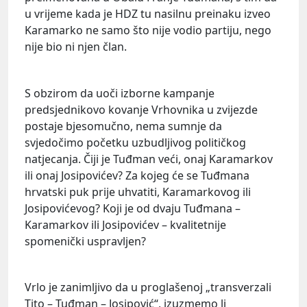
u vrijeme kada je HDZ tu nasilnu preinaku izveo
Karamarko ne samo što nije vodio partiju, nego
nije bio ni njen član.
S obzirom da uoči izborne kampanje
predsjednikovo kovanje Vrhovnika u zvijezde
postaje bjesomučno, nema sumnje da
svjedočimo početku uzbudljivog političkog
natjecanja. Čiji je Tuđman veći, onaj Karamarkov
ili onaj Josipovićev? Za kojeg će se Tuđmana
hrvatski puk prije uhvatiti, Karamarkovog ili
Josipovićevog? Koji je od dvaju Tuđmana –
Karamarkov ili Josipovićev – kvalitetnije
spomenički uspravljen?
Vrlo je zanimljivo da u proglašenoj „transverzali
Tito – Tuđman – Josipović“, izuzmemo li