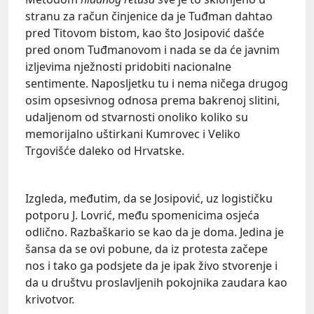
stranu za račun činjenice da je Tuđman dahtao
pred Titovom bistom, kao što Josipović dašće
pred onom Tuđmanovom i nada se da će javnim
izljevima nježnosti pridobiti nacionalne
sentimente. Naposljetku tu i nema ničega drugog
osim opsesivnog odnosa prema bakrenoj slitini,
udaljenom od stvarnosti onoliko koliko su
memorijalno uštirkani Kumrovec i Veliko
Trgovišće daleko od Hrvatske.
Izgleda, međutim, da se Josipović, uz logističku
potporu J. Lovrić, među spomenicima osjeća
odlično. Razbaškario se kao da je doma. Jedina je
šansa da se ovi pobune, da iz protesta začepe
nos i tako ga podsjete da je ipak živo stvorenje i
da u društvu proslavljenih pokojnika zaudara kao
krivotvor.