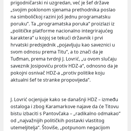
prigodničarski ni uzgredan, već je šef države
„svojim poklonom sjenama prethodnika poslao
na simboličkoj razini još jednu programatsku
poruku“. Ta „programatska poruka“ proizlazi iz
„političke platforme nacionalno integrirajućeg
karaktera“ u kojoj se tekući državnik i prvi
hrvatski predsjednik „pojavljuju kao saveznici u
svom odnosu prema Titu“, a to znači da je
Tuđman, prema tvrdnji J. Lovrić, „u ovom slučaju
saveznik Josipoviću protiv HDZ-a“, odnosno da je
pokojni osnivač HDZ-a „protiv politike koju
aktualni šef te stranke propovijeda“.
J. Lovrić ocjenjuje kako se današnji HDZ – između
ostaloga i zbog Karamarkove najave da će Titovu
bistu izbaciti s Pantovčaka – „radikalno odmakao“
od „najvažnijih političkih postavki vlastitog
utemeljitelja“. Štoviše, „potpunom negacijom