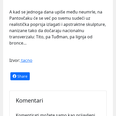
A kad se jednoga dana upiše među neumrle, na
Pantovčaku će se već po svemu sudeći uz
realistička poprsja izlagati i apstraktne skulpture,
nanizane tako da dočaraju nacionalnu
transverzalu: Tito, pa Tuđman, pa lignja od
bronce…
Izvor:
tacno
Share
Komentari
Komentirati možete samo kao prijavljeni