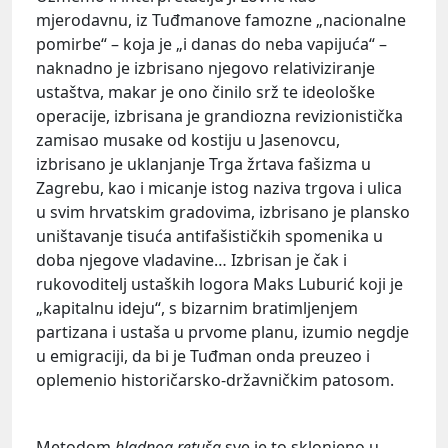
mjerodavnu, iz Tuđmanove famozne „nacionalne
pomirbe“ – koja je „i danas do neba vapijuća“ –
naknadno je izbrisano njegovo relativiziranje
ustaštva, makar je ono činilo srž te ideološke
operacije, izbrisana je grandiozna revizionistička
zamisao musake od kostiju u Jasenovcu,
izbrisano je uklanjanje Trga žrtava fašizma u
Zagrebu, kao i micanje istog naziva trgova i ulica
u svim hrvatskim gradovima, izbrisano je plansko
uništavanje tisuća antifašističkih spomenika u
doba njegove vladavine… Izbrisan je čak i
rukovoditelj ustaških logora Maks Luburić koji je
„kapitalnu ideju“, s bizarnim bratimljenjem
partizana i ustaša u prvome planu, izumio negdje
u emigraciji, da bi je Tuđman onda preuzeo i
oplemenio historičarsko-državničkim patosom.
Metodom
hladnog
retuša
sve je to sklonjeno u