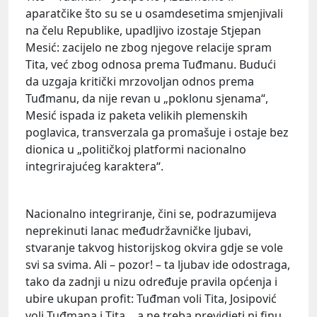
aparatčike što su se u osamdesetima smjenjivali
na čelu Republike, upadljivo izostaje Stjepan
Mesić: zacijelo ne zbog njegove relacije spram
Tita, već zbog odnosa prema Tuđmanu. Budući
da uzgaja kritički mrzovoljan odnos prema
Tuđmanu, da nije revan u „poklonu sjenama“,
Mesić ispada iz paketa velikih plemenskih
poglavica, transverzala ga promašuje i ostaje bez
dionica u „političkoj platformi nacionalno
integrirajućeg karaktera“.
Nacionalno integriranje, čini se, podrazumijeva
neprekinuti lanac međudržavničke ljubavi,
stvaranje takvog historijskog okvira gdje se vole
svi sa svima. Ali – pozor! – ta ljubav ide odostraga,
tako da zadnji u nizu određuje pravila općenja i
ubire ukupan profit: Tuđman voli Tita, Josipović
voli Tuđmana i Tita… a ne treba previdjeti ni finu