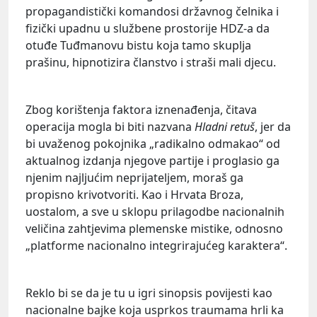
propagandistički komandosi državnog čelnika i
fizički upadnu u službene prostorije HDZ-a da
otuđe Tuđmanovu bistu koja tamo skuplja
prašinu, hipnotizira članstvo i straši mali djecu.
Zbog korištenja faktora iznenađenja, čitava
operacija mogla bi biti nazvana
Hladni
retuš
, jer da
bi uvaženog pokojnika „radikalno odmakao“ od
aktualnog izdanja njegove partije i proglasio ga
njenim najljućim neprijateljem, moraš ga
propisno krivotvoriti. Kao i Hrvata Broza,
uostalom, a sve u sklopu prilagodbe nacionalnih
veličina zahtjevima plemenske mistike, odnosno
„platforme nacionalno integrirajućeg karaktera“.
Reklo bi se da je tu u igri sinopsis povijesti kao
nacionalne bajke koja usprkos traumama hrli ka