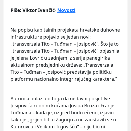
Piše: Viktor Ivančić-
Novosti
Na popisu kapitalnih projekata hrvatske duhovne
infrastrukture pojavio se jedan novi:
„transverzala Tito – Tuđman – Josipović“. Što je to
„transverzala Tito – Tuđman – Josipović“ objasnila
je Jelena Lovrić u zadnjem iz serije panegirika
aktualnom predsjedniku države: „Transverzala
Tito – Tuđman – Josipović predstavlja političku
platformu nacionalno integrirajućeg karaktera.“
Autorica polazi od toga da nedavni posjet Ive
Josipovića rodnim kućama Josipa Broza i Franje
Tuđmana – kada je, uzgred budi rečeno, izjavio
kako je „grijeh biti u Zagorju a ne zaustaviti se u
Kumrovcu i Velikom Trgovišću“ – nije bio ni