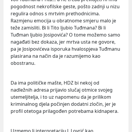
pogodnost nekrofilske geste, pošto zadnji u nizu
regulira odnos s mrtvim prethodnicima.
Razmjenu emocija u obratnome smjeru malo je
teže zamisliti. Bi li Tito ljubio Tuđmana? Bi li
Tuđman ljubio Josipovića? O tome možemo samo
nagađati bez dokaza, jer mrtva usta ne govore,
pa je Josipovićeva isporuka hvalospjeva Tuđmanu
plasirana na način da je razumijemo kao
obostranu.
Da ima političke mašte, HDZ bi nekoj od
nadležnih adresa prijavio slučaj otmice svojeg
utemeljitelja, i to uz napomenu da je prilikom
kriminalnog djela počinjen dodatni zločin, jer je
profil otetoga prilagođen potrebama kidnapera.
Uzmemo li interpretaciju J. Lovrić kao