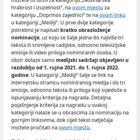
možete to učini za kategoriju „Novinarska
hrabrost i izuzetnost“, na
ovom mjestu
za
kategoriju „Doprinos zajednici“ te na
ovom linku
u kategoriji „Mediji“. U prve dvije kategorije
potrebno je napisati
kratko obrazloženje
nominacije
, uz koju se šalje jedna do najviše tri
teksta ili snimljene radijske, odnosno televizijske
emisije ili video priloga nominiranih osoba. U
obzir dolaze samo
medijski sadržaji objavljeni u
razdoblju od 1. rujna 2021. do 1. rujna 2022.
godine
. U kategoriji „Mediji“ šalje se link na
internetsku stranicu nominiranog medija i do tri
emisije, odnosno teksta ili priloga koji svjedoče o
ispunjavanju kriterija za nagrada. Detaljna
pojašnjenje kriterija za nagradu u svakoj
kategoriji nalaze se u obrascima za nominaciju na
gornjim linkovima, dok cijeli tekst natječaja
možete pročitati na
ovom mjestu
.