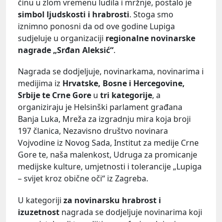
činu u zlom vremenu ludila i mržnje, postalo je
simbol ljudskosti i hrabrosti
. Stoga smo
iznimno ponosni da od ove godine Lupiga
sudjeluje u organizaciji
regionalne novinarske
nagrade „Srđan Aleksić“
.
Nagrada se dodjeljuje, novinarkama, novinarima i
medijima iz
Hrvatske, Bosne i Hercegovine,
Srbije te Crne Gore
u
tri kategorije
, a
organiziraju je Helsinški parlament građana
Banja Luka, Mreža za izgradnju mira koja broji
197 članica, Nezavisno društvo novinara
Vojvodine iz Novog Sada, Institut za medije Crne
Gore te, naša malenkost, Udruga za promicanje
medijske kulture, umjetnosti i tolerancije „Lupiga
– svijet kroz obične oči“ iz Zagreba.
U kategoriji
za novinarsku hrabrost i
izuzetnost
nagrada se dodjeljuje novinarima koji