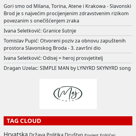
Gori smo od Milana, Torina, Atene i Krakowa - Slavonski
Brod je s najvećim procijenjenim zdravstvenim rizikom
povezanim s onečišćenjem zraka
Ivana Seletković: Granice šutnje
Tomislav Pupić: Otvoreni poziv za obnovu zapuštenih
prostora Slavonskog Broda - 3. završni dio
Ivana Seletković: Odisej = heroj prosvjetitelj
Dragan Uzelac: SIMPLE MAN by LYNYRD SKYNYRD song
TAG CLOUD
Hrvatska
Država
Politika
Društvo
Povijest
Političari