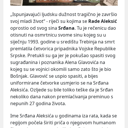
„Ispunjavajući ljudsku dužnost tragično je završio
svoj mladi život“ - riječi su kojima se
Rade Aleksić
oprostio od svog sina
Srđana
. Tu je rečenicu dao
otisnuti na osmrtnicu svome sinu kojeg su u
siječnju 1993. godine u središtu Trebinja na smrt
premlatila četvorica pripadnika Vojske Republike
Srpske. Pretukli su ga jer je pokušao spasiti svog
sugrađanina i poznanika Alena Glavovića na
kojeg su se vojnici okomili samo zato što je bio
Bošnjak. Glavović se uspio spasiti, a bijes
uniformirane četvorke usmjerio se na Srđana
Aleksića. Ozljede su bile toliko teške da je Srđan
nekoliko dana nakon premlaćivanja preminuo s
nepunih 27 godina života.
Ime Srđana Aleksića u godinama iza rata, kada se
regijom počela širiti priča o njegovom humanom