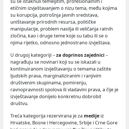
su se istaknuli temeljitim, profesionalnim i
etičnim izvještavanjem o nizu tema, među kojima
su korupcija, potrošnja javnih sredstava,
uništavanje prirodnih resursa, političke
manipulacije, problem nasilja ili veličanja ratnih
zločina, kao i druge teme koje su tabu ili se o
njima rijetko, odnosno jednostrano izvještava.
U drugoj kategoriji –
za doprinos zajednici
–
nagrađuju se novinari koji su se iskazali u
kontinuiranom izvještavanju o temama zaštite
ljudskih prava, marginaliziranim i ranjivim
društvenim skupinama, pomirenju,
ravnopravnosti spolova ili vladavini prava, a čije je
izvještavanje donijelo konkretnu dobrobit
društvu.
Treća kategorija rezervirana je za
medije
iz
Hrvatske, Bosne i Hercegovine, Srbije i Crne Gore