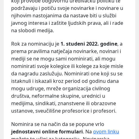
koji provode odgovornu uređivačku politiku te
podržavaju i potiču svoje novinarke i novinare u
njihovim nastojanima da nastave biti u službi
javnog interesa i zaštite ljudskih prava, ali i rade
na slobodi medija.
Rok za nominaciju je
1. studeni 2022. godine
, a
prema pravilima natječaja novinarke, novinari i
mediji se ne mogu sami nominirati, ali mogu
nominirati svoje kolegice ili kolege za koje misle
da nagradu zaslužuju. Nominirati one koji su se
istaknuli i iskazali kroz period od godinu dana
mogu udruge, mreže organizacija civilnog
društva, neformalne skupine, urednici u
medijima, sindikati, znanstvene ili obrazovne
ustanove, sveučilišne profesorice i profesori.
Nominira se na način da se popune vrlo
jednostavni online formulari
. Na
ovom linku