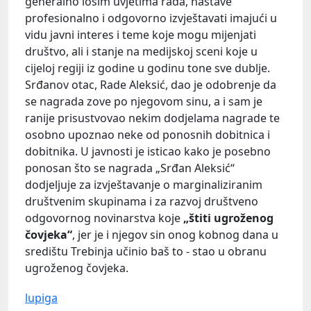
generalno lošim uvjetima rada, nastave
profesionalno i odgovorno izvještavati imajući u
vidu javni interes i teme koje mogu mijenjati
društvo, ali i stanje na medijskoj sceni koje u
cijeloj regiji iz godine u godinu tone sve dublje.
Srđanov otac, Rade Aleksić, dao je odobrenje da
se nagrada zove po njegovom sinu, a i sam je
ranije prisustvovao nekim dodjelama nagrade te
osobno upoznao neke od ponosnih dobitnica i
dobitnika. U javnosti je isticao kako je posebno
ponosan što se nagrada „Srđan Aleksić“
dodjeljuje za izvještavanje o marginaliziranim
društvenim skupinama i za razvoj društveno
odgovornog novinarstva koje
„štiti ugroženog
čovjeka“
, jer je i njegov sin onog kobnog dana u
središtu Trebinja učinio baš to - stao u obranu
ugroženog čovjeka.
lupiga