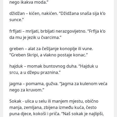
nego ikakva moda.”
džidžan – kićen, nakićen. “Džidžana snaša sija k’o
sunce.”
frfljati – mrljati, brbljati nerazgovijetno. “Frflja k’o
da mu je jezik u čvarcima.”
greben – alat za češljanje konoplje ili vune.
“Greben škripi, a vlakno postaje konac.”
hajduk – momak buntovnog duha. “Hajduk u
srcu, a u džepu praznina.”
jagma – pomama, gužva. “Jagma za kulenom veća
nego za kruvom.”
Sokak - ulica u selu ili manjem mjestu, obično
manja, zemljana, zbijena između kuća, često
puna djece, kokoši i priča. “Naš sokak je najlipši,