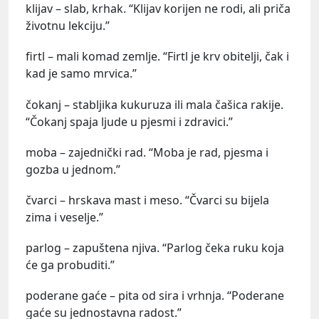
klijav – slab, krhak. “Klijav korijen ne rodi, ali priča
životnu lekciju.”
firtl – mali komad zemlje. “Firtl je krv obitelji, čak i
kad je samo mrvica.”
čokanj – stabljika kukuruza ili mala čašica rakije.
“Čokanj spaja ljude u pjesmi i zdravici.”
moba – zajednički rad. “Moba je rad, pjesma i
gozba u jednom.”
čvarci – hrskava mast i meso. “Čvarci su bijela
zima i veselje.”
parlog – zapuštena njiva. “Parlog čeka ruku koja
će ga probuditi.”
poderane gaće – pita od sira i vrhnja. “Poderane
gaće su jednostavna radost.”