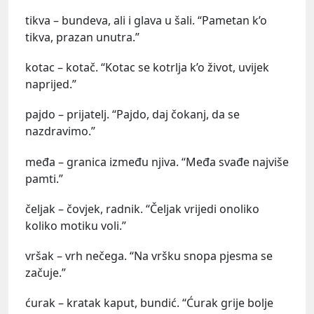
tikva – bundeva, ali i glava u šali. “Pametan k’o
tikva, prazan unutra.”
kotac – kotač. “Kotac se kotrlja k’o život, uvijek
naprijed.”
pajdo – prijatelj. “Pajdo, daj čokanj, da se
nazdravimo.”
međa – granica između njiva. “Međa svađe najviše
pamti.”
čeljak – čovjek, radnik. “Čeljak vrijedi onoliko
koliko motiku voli.”
vršak – vrh nečega. “Na vršku snopa pjesma se
začuje.”
ćurak – kratak kaput, bundić. “Ćurak grije bolje