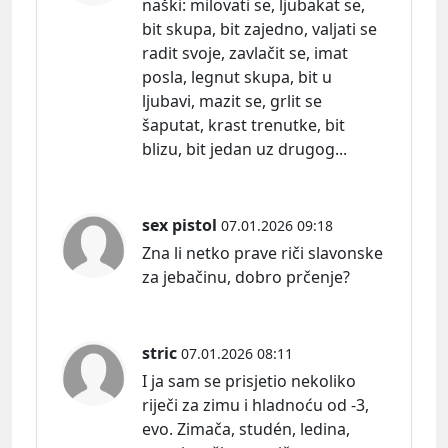
naš
ki:
milovati se, ljubakat se,
bit skupa, bit zajedno, valjati se
radit svoje, zavlačit se, imat
posla, legnut skupa, bit u
ljubavi, mazit se, grlit se
šaputat, krast trenutke, bit
blizu, bit jedan uz drugog...
sex pistol
07.01.2026 09:18
Zna li netko prave riči slavonske
za jebačinu, dobro prčenje?
stric
07.01.2026 08:11
I ja sam se prisjetio nekoliko
riječi za zimu i hladnoću od -3,
evo. Zimača, studén, ledina,