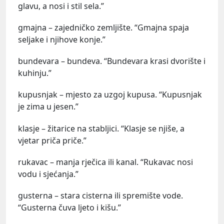
glavu, a nosi i stil sela.”
gmajna – zajedničko zemljište. “Gmajna spaja
seljake i njihove konje.”
bundevara – bundeva. “Bundevara krasi dvorište i
kuhinju.”
kupusnjak – mjesto za uzgoj kupusa. “Kupusnjak
je zima u jesen.”
klasje – žitarice na stabljici. “Klasje se njiše, a
vjetar priča priče.”
rukavac – manja rječica ili kanal. “Rukavac nosi
vodu i sjećanja.”
gusterna – stara cisterna ili spremište vode.
“Gusterna čuva ljeto i kišu.”