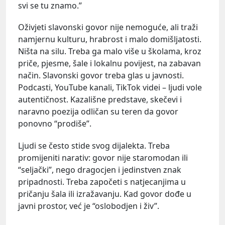
svi se tu znamo.”
Oživjeti slavonski govor nije nemoguće, ali traži
namjernu kulturu, hrabrost i malo domišljatosti.
Ništa na silu. Treba ga malo više u školama, kroz
priče, pjesme, šale i lokalnu povijest, na zabavan
način. Slavonski govor treba glas u javnosti.
Podcasti, YouTube kanali, TikTok videi – ljudi vole
autentičnost. Kazališne predstave, skečevi i
naravno poezija odličan su teren da govor
ponovno “prodiše”.
Ljudi se često stide svog dijalekta. Treba
promijeniti narativ: govor nije staromodan ili
“seljački”, nego dragocjen i jedinstven znak
pripadnosti. Treba započeti s natjecanjima u
pričanju šala ili izražavanju. Kad govor dođe u
javni prostor, već je “oslobodjen i živ”.