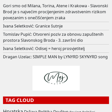
Gori smo od Milana, Torina, Atene i Krakowa - Slavonski
Brod je s najvećim procijenjenim zdravstvenim rizikom
povezanim s onečišćenjem zraka
Ivana Seletković: Granice šutnje
Tomislav Pupić: Otvoreni poziv za obnovu zapuštenih
prostora Slavonskog Broda - 3. završni dio
Ivana Seletković: Odisej = heroj prosvjetitelj
Dragan Uzelac: SIMPLE MAN by LYNYRD SKYNYRD song
TAG CLOUD
Hrvatska
Država
Politika
Društvo
Povijest
Političari