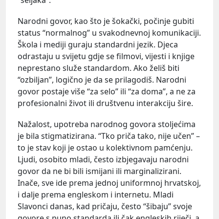
Narodni govor, kao što je šokački, počinje gubiti
status “normalnog” u svakodnevnoj komunikaciji.
Škola i mediji guraju standardni jezik. Djeca
odrastaju u svijetu gdje se filmovi, vijesti i knjige
neprestano služe standardom. Ako želiš biti
“ozbiljan”, logično je da se prilagodiš. Narodni
govor postaje više “za selo” ili “za doma”, a ne za
profesionalni život ili društvenu interakciju šire.
Nažalost, upotreba narodnog govora stoljećima
je bila stigmatizirana. “Tko priča tako, nije učen” –
to je stav koji je ostao u kolektivnom pamćenju.
Ljudi, osobito mladi, često izbjegavaju narodni
govor da ne bi bili ismijani ili marginalizirani.
Inače, sve ide prema jednoj uniformnoj hrvatskoj,
i dalje prema engleskom i internetu. Mladi
Slavonci danas, kad pričaju, često “šibaju” svoje
govore s puno standarda ili čak engleskih riječi, a