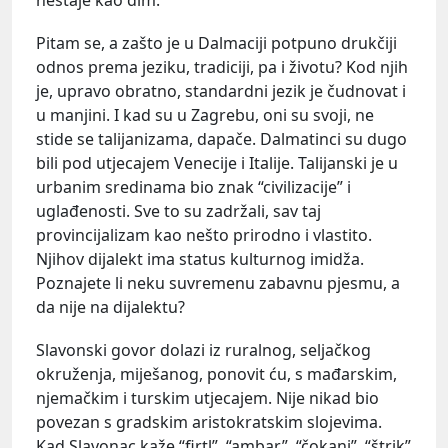
Pitam se, a zašto je u Dalmaciji potpuno drukčiji
odnos prema jeziku, tradiciji, pa i životu? Kod njih
je, upravo obratno, standardni jezik je čudnovat i
u manjini. I kad su u Zagrebu, oni su svoji, ne
stide se talijanizama, dapače. Dalmatinci su dugo
bili pod utjecajem Venecije i Italije. Talijanski je u
urbanim sredinama bio znak “civilizacije” i
uglađenosti. Sve to su zadržali, sav taj
provincijalizam kao nešto prirodno i vlastito.
Njihov dijalekt ima status kulturnog imidža.
Poznajete li neku suvremenu zabavnu pjesmu, a
da nije na dijalektu?
Slavonski govor dolazi iz ruralnog, seljačkog
okruženja, miješanog, ponovit ću, s mađarskim,
njemačkim i turskim utjecajem. Nije nikad bio
povezan s gradskim aristokratskim slojevima.
Kad Slavonac kaže “firtl”, “ambar”, “čokanj”, “štrik”