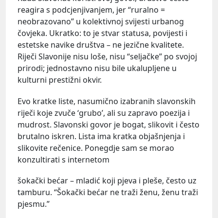
reagira s podcjenjivanjem, jer “ruralno =
neobrazovano” u kolektivnoj svijesti urbanog
čovjeka. Ukratko: to je stvar statusa, povijesti i
estetske navike društva – ne jezične kvalitete.
Riječi Slavonije nisu loše, nisu “seljačke” po svojoj
prirodi; jednostavno nisu bile ukalupljene u
kulturni prestižni okvir.
Evo kratke liste, nasumično izabranih slavonskih
riječi koje zvuče ‘grubo’, ali su zapravo poezija i
mudrost. Slavonski govor je bogat, slikovit i često
brutalno iskren. Lista ima kratka objašnjenja i
slikovite rečenice. Ponegdje sam se morao
konzultirati s internetom
šokački bećar – mladić koji pjeva i pleše, često uz
tamburu. “Šokački bećar ne traži ženu, ženu traži
pjesmu.”