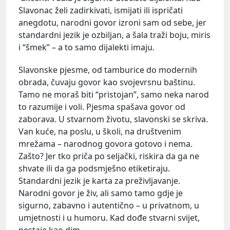
Slavonac želi zadirkivati, ismijati ili ispričati
anegdotu, narodni govor izroni sam od sebe, jer
standardni jezik je ozbiljan, a šala traži boju, miris
i “šmek” – a to samo dijalekti imaju.
Slavonske pjesme, od tamburice do modernih
obrada, čuvaju govor kao svojevrsnu baštinu.
Tamo ne moraš biti “pristojan”, samo neka narod
to razumije i voli. Pjesma spašava govor od
zaborava. U stvarnom životu, slavonski se skriva.
Van kuće, na poslu, u školi, na društvenim
mrežama – narodnog govora gotovo i nema.
Zašto? Jer tko priča po seljački, riskira da ga ne
shvate ili da ga podsmješno etiketiraju.
Standardni jezik je karta za preživljavanje.
Narodni govor je živ, ali samo tamo gdje je
sigurno, zabavno i autentično – u privatnom, u
umjetnosti i u humoru. Kad dođe stvarni svijet,
nestaje kao dim.