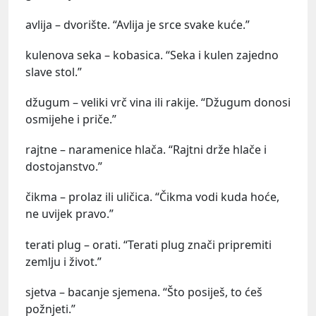
avlija – dvorište. “Avlija je srce svake kuće.”
kulenova seka – kobasica. “Seka i kulen zajedno
slave stol.”
džugum – veliki vrč vina ili rakije. “Džugum donosi
osmijehe i priče.”
rajtne – naramenice hlača. “Rajtni drže hlače i
dostojanstvo.”
čikma – prolaz ili uličica. “Čikma vodi kuda hoće,
ne uvijek pravo.”
terati plug – orati. “Terati plug znači pripremiti
zemlju i život.”
sjetva – bacanje sjemena. “Što posiješ, to ćeš
požnjeti.”