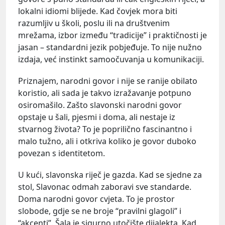
lokalni idiomi blijede. Kad čovjek mora biti
razumljiv u školi, poslu ili na društvenim
mrežama, izbor između “tradicije” i praktičnosti je
jasan – standardni jezik pobjeđuje. To nije nužno
izdaja, već instinkt samoočuvanja u komunikaciji.
Priznajem, narodni govor i nije se ranije obilato
koristio, ali sada je takvo izražavanje potpuno
osiromašilo. Zašto slavonski narodni govor
opstaje u šali, pjesmi i doma, ali nestaje iz
stvarnog života? To je poprilično fascinantno i
malo tužno, ali i otkriva koliko je govor duboko
povezan s identitetom.
U kući, slavonska riječ je gazda. Kad se sjedne za
stol, Slavonac odmah zaboravi sve standarde.
Doma narodni govor cvjeta. To je prostor
slobode, gdje se ne broje “pravilni glagoli” i
“akcenti”. Šala je sigurno utočište dijalekta. Kad