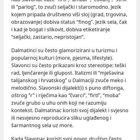
ili “parlog”, to zvuči seljački i staromodno. Jezik
kojem pripada društveno viši sloj (grad, trgovina,
obrazovanje) dobiva status “finog”. Jezik sela, čak
i kad je bogat i slikovit, dobiva etiketiranje
“seljački, zastario, nepristojan”.
Dalmatinci su često glamorizirani u turizmu i
popularnoj kulturi (more, pjesma, lifestyle).
Slavonci su često prikazani kroz stereotipe: teški
rad, ljenčarenje ili glupost. Italizmi ili “mješavina
talijanskog i hrvatskog” u Dalmaciji zvuče meko i
melodično. Slavonski dijalekt(i) s puno diftonga,
oštrog “r” i riječima kao “čvarci”, “firtl”, “moba”
zvuče grubo u uhu onih koji ne razumiju
kontekst. Dalmatinac koristi svoj dijalekt i svjesno
ili nesvjesno reproducira sliku uglađenog i
šarmantnog sela uz more.
Kada Slavonac koristi svoj govor, društvo često