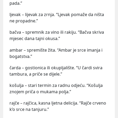
pada.”
ljevak – lijevak za zrnja. “Ljevak pomaže da ništa
ne propadne.”
bačva – spremnik za vino ili rakiju. “Bačva skriva
mjesec dana tajni okusa.”
ambar – spremište žita. “Ambar je srce imanja i
bogatstva.”
čarda – gostionica ili okupljalište. “U čardi svira
tambura, a priče se dijele.”
košulja – stari termin za radnu odjeću. “Košulja
znojem priča o mukama polja.”
rajče – rajčica, kasna ljetna delicija. “Rajče crveno
k’o srce na tanjuru.”