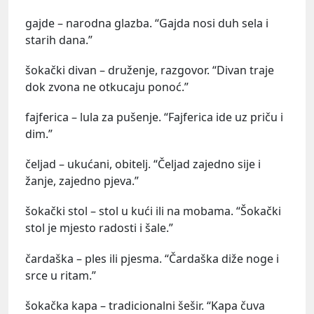
gajde – narodna glazba. “Gajda nosi duh sela i
starih dana.”
šokački divan – druženje, razgovor. “Divan traje
dok zvona ne otkucaju ponoć.”
fajferica – lula za pušenje. “Fajferica ide uz priču i
dim.”
čeljad – ukućani, obitelj. “Čeljad zajedno sije i
žanje, zajedno pjeva.”
šokački stol – stol u kući ili na mobama. “Šokački
stol je mjesto radosti i šale.”
čardaška – ples ili pjesma. “Čardaška diže noge i
srce u ritam.”
šokačka kapa – tradicionalni šešir. “Kapa čuva