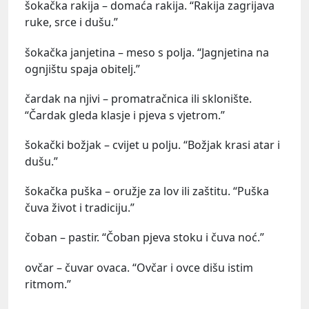
šokačka rakija – domaća rakija. “Rakija zagrijava
ruke, srce i dušu.”
šokačka janjetina – meso s polja. “Jagnjetina na
ognjištu spaja obitelj.”
čardak na njivi – promatračnica ili sklonište.
“Čardak gleda klasje i pjeva s vjetrom.”
šokački božjak – cvijet u polju. “Božjak krasi atar i
dušu.”
šokačka puška – oružje za lov ili zaštitu. “Puška
čuva život i tradiciju.”
čoban – pastir. “Čoban pjeva stoku i čuva noć.”
ovčar – čuvar ovaca. “Ovčar i ovce dišu istim
ritmom.”