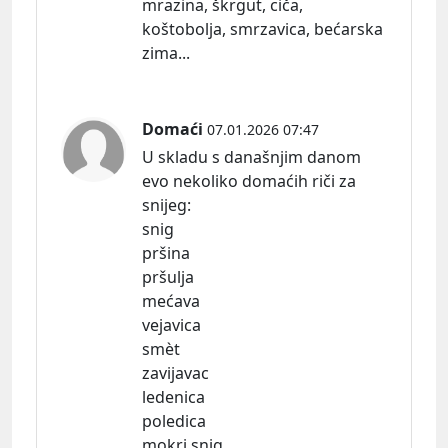
mrazina, škrgut, ciča,
koštobolja, smrzavica, bećarska
zima...
Domaći
07.01.2026 07:47
U skladu s današnjim danom
evo nekoliko domaćih riči za
snijeg:
snig
pršina
pršulja
mećava
vejavica
smèt
zavijavac
ledenica
poledica
mokri snig