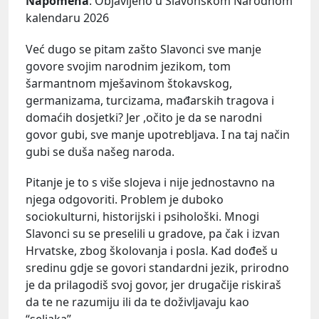
Napomena
: Objavljeno u Slavonskom Narodnom
kalendaru 2026
Već dugo se pitam zašto Slavonci sve manje
govore svojim narodnim jezikom, tom
šarmantnom mješavinom štokavskog,
germanizama, turcizama, mađarskih tragova i
domaćih dosjetki? Jer ,očito je da se narodni
govor gubi, sve manje upotrebljava. I na taj način
gubi se duša našeg naroda.
Pitanje je to s više slojeva i nije jednostavno na
njega odgovoriti. Problem je duboko
sociokulturni, historijski i psihološki. Mnogi
Slavonci su se preselili u gradove, pa čak i izvan
Hrvatske, zbog školovanja i posla. Kad dođeš u
sredinu gdje se govori standardni jezik, prirodno
je da prilagodiš svoj govor, jer drugačije riskiraš
da te ne razumiju ili da te doživljavaju kao
“seljaka”.