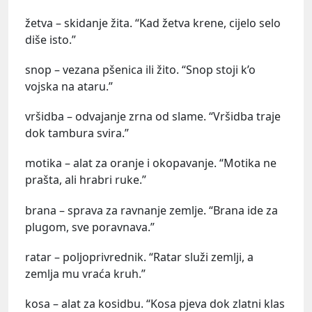
žetva – skidanje žita. “Kad žetva krene, cijelo selo
diše isto.”
snop – vezana pšenica ili žito. “Snop stoji k’o
vojska na ataru.”
vršidba – odvajanje zrna od slame. “Vršidba traje
dok tambura svira.”
motika – alat za oranje i okopavanje. “Motika ne
prašta, ali hrabri ruke.”
brana – sprava za ravnanje zemlje. “Brana ide za
plugom, sve poravnava.”
ratar – poljoprivrednik. “Ratar služi zemlji, a
zemlja mu vraća kruh.”
kosa – alat za kosidbu. “Kosa pjeva dok zlatni klas