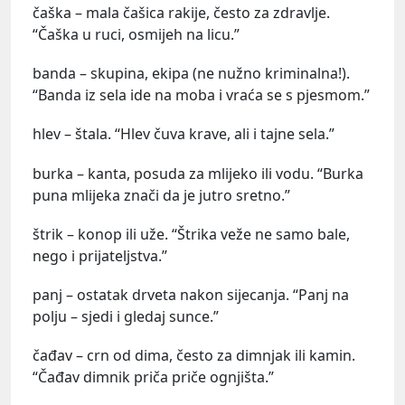
čaška – mala čašica rakije, često za zdravlje.
“Čaška u ruci, osmijeh na licu.”
banda – skupina, ekipa (ne nužno kriminalna!).
“Banda iz sela ide na moba i vraća se s pjesmom.”
hlev – štala. “Hlev čuva krave, ali i tajne sela.”
burka – kanta, posuda za mlijeko ili vodu. “Burka
puna mlijeka znači da je jutro sretno.”
štrik – konop ili uže. “Štrika veže ne samo bale,
nego i prijateljstva.”
panj – ostatak drveta nakon sijecanja. “Panj na
polju – sjedi i gledaj sunce.”
čađav – crn od dima, često za dimnjak ili kamin.
“Čađav dimnik priča priče ognjišta.”