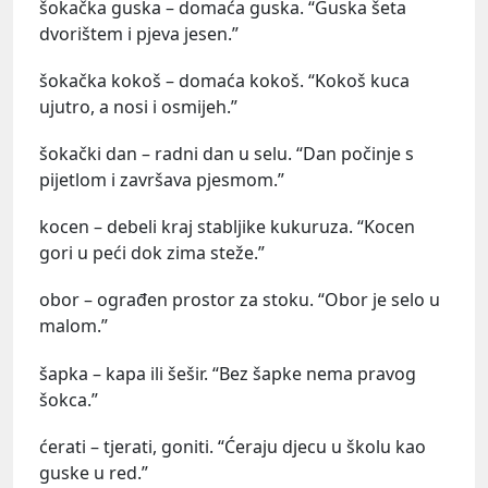
šokačka guska – domaća guska. “Guska šeta
dvorištem i pjeva jesen.”
šokačka kokoš – domaća kokoš. “Kokoš kuca
ujutro, a nosi i osmijeh.”
šokački dan – radni dan u selu. “Dan počinje s
pijetlom i završava pjesmom.”
kocen – debeli kraj stabljike kukuruza. “Kocen
gori u peći dok zima steže.”
obor – ograđen prostor za stoku. “Obor je selo u
malom.”
šapka – kapa ili šešir. “Bez šapke nema pravog
šokca.”
ćerati – tjerati, goniti. “Ćeraju djecu u školu kao
guske u red.”