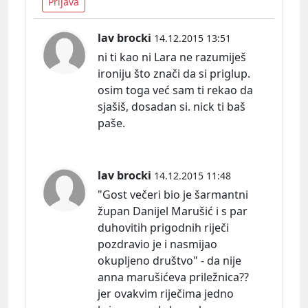
Prijava
lav brocki
14.12.2015 13:51
ni ti kao ni Lara ne razumiješ
ironiju što znači da si priglup.
osim toga već sam ti rekao da
sjašiš, dosadan si. nick ti baš
paše.
lav brocki
14.12.2015 11:48
"Gost večeri bio je šarmantni
župan Danijel Marušić i s par
duhovitih prigodnih riječi
pozdravio je i nasmijao
okupljeno društvo" - da nije
anna marušićeva priležnica??
jer ovakvim riječima jedno