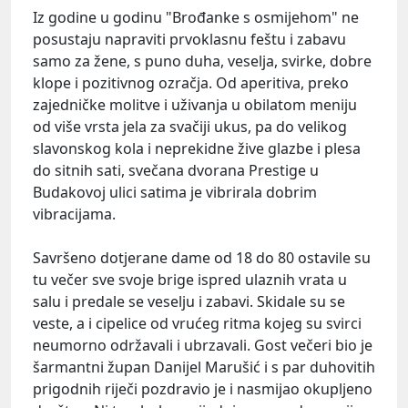
Iz godine u godinu "Brođanke s osmijehom" ne
posustaju napraviti prvoklasnu feštu i zabavu
samo za žene, s puno duha, veselja, svirke, dobre
klope i pozitivnog ozračja. Od aperitiva, preko
zajedničke molitve i uživanja u obilatom meniju
od više vrsta jela za svačiji ukus, pa do velikog
slavonskog kola i neprekidne žive glazbe i plesa
do sitnih sati, svečana dvorana Prestige u
Budakovoj ulici satima je vibrirala dobrim
vibracijama.
Savršeno dotjerane dame od 18 do 80 ostavile su
tu večer sve svoje brige ispred ulaznih vrata u
salu i predale se veselju i zabavi. Skidale su se
veste, a i cipelice od vrućeg ritma kojeg su svirci
neumorno održavali i ubrzavali. Gost večeri bio je
šarmantni župan Danijel Marušić i s par duhovitih
prigodnih riječi pozdravio je i nasmijao okupljeno