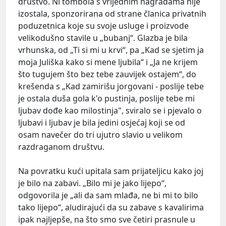
društvo. Ni tombola s vrijednim nagradama nije
izostala, sponzorirana od strane članica privatnih
poduzetnica koje su svoje usluge i proizvode
velikodušno stavile u „bubanj“. Glazba je bila
vrhunska, od „Ti si mi u krvi“, pa „Kad se sjetim ja
moja Juliška kako si mene ljubila“ i „Ja ne krijem
što tugujem što bez tebe zauvijek ostajem“, do
krešenda s „Kad zamirišu jorgovani - poslije tebe
je ostala duša gola k'o pustinja, poslije tebe mi
ljubav dođe kao milostinja", sviralo se i pjevalo o
ljubavi i ljubav je bila jedini osjećaj koji se od
osam navečer do tri ujutro slavio u velikom
razdraganom društvu.
Na povratku kući upitala sam prijateljicu kako joj
je bilo na zabavi. „Bilo mi je jako lijepo“,
odgovorila je „ali da sam mlađa, ne bi mi to bilo
tako lijepo“, aludirajući da su zabave s kavalirima
ipak najljepše, na što smo sve četiri prasnule u