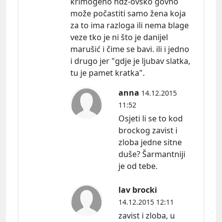
krimogeno hdz-ovsko govno
može počastiti samo žena koja
za to ima razloga ili nema blage
veze tko je ni što je danijel
marušić i čime se bavi. ili i jedno
i drugo jer "gdje je ljubav slatka,
tu je pamet kratka".
anna
14.12.2015
11:52
Osjeti li se to kod
brockog zavist i
zloba jedne sitne
duše? Šarmantniji
je od tebe.
lav brocki
14.12.2015 12:11
zavist i zloba, u