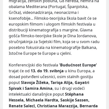
migracija, ženskih pobuna, G8 nereda, nemira na
obalama Mediterana (Portugal, Španjolska,
Grčka), videonadziranja, neonacizma i
ksenofobije... Filmsko-teorijska škola bavit će se
europskim filmom i ulogom filmskih festivala u
distribuciji kinematografija s margine. Glavna
gošća filmsko-teorijske škole je Dina Iordanova,
stručnjakinja za Svjetski film, koja se u svom radu
posebno fokusirala na kinematografije Balkana,
Istočne Europe te Europe u cjelini.
Konferencijski dio festivala
'Budućnost Europe'
trajat će od
13. do 19. svibnja
u kinu Europa, a
dosad potvrđeni učesnici, osim stalnih gostiju
poput
Slavoja Žižeka, Tariqa Alija, Gayatri
Spivak i Samira Amina
, su i drugi vodeći
intelektualci današnjice poput
Stéphana
Hessela, Michaela Hardta, Saskije Sassen,
Renate Salecl, Christiana Marazzija, Bernarda