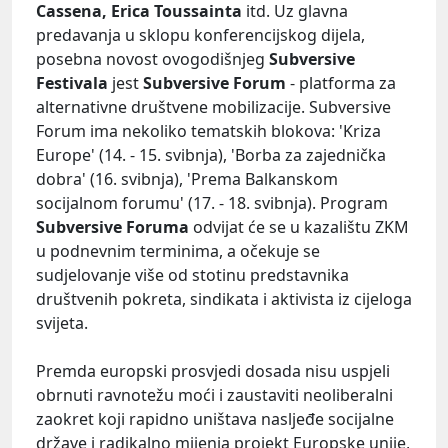
Cassena, Erica Toussainta
itd. Uz glavna
predavanja u sklopu konferencijskog dijela,
posebna novost ovogodišnjeg
Subversive
Festivala
jest
Subversive Forum
- platforma za
alternativne društvene mobilizacije. Subversive
Forum ima nekoliko tematskih blokova: 'Kriza
Europe' (14. - 15. svibnja), 'Borba za zajednička
dobra' (16. svibnja), 'Prema Balkanskom
socijalnom forumu' (17. - 18. svibnja). Program
Subversive Foruma
odvijat će se u kazalištu ZKM
u podnevnim terminima, a očekuje se
sudjelovanje više od stotinu predstavnika
društvenih pokreta, sindikata i aktivista iz cijeloga
svijeta.
Premda europski prosvjedi dosada nisu uspjeli
obrnuti ravnotežu moći i zaustaviti neoliberalni
zaokret koji rapidno uništava nasljeđe socijalne
države i radikalno mijenja projekt Europske unije,