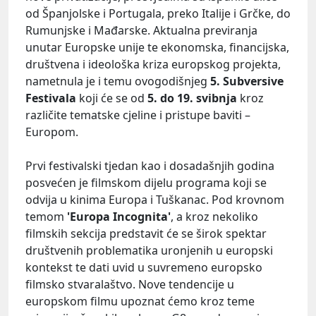
od Španjolske i Portugala, preko Italije i Grčke, do
Rumunjske i Mađarske. Aktualna previranja
unutar Europske unije te ekonomska, financijska,
društvena i ideološka kriza europskog projekta,
nametnula je i temu ovogodišnjeg
5. Subversive
Festivala
koji će se od
5. do 19. svibnja
kroz
različite tematske cjeline i pristupe baviti –
Europom.
Prvi festivalski tjedan kao i dosadašnjih godina
posvećen je filmskom dijelu programa koji se
odvija u kinima Europa i Tuškanac. Pod krovnom
temom
'Europa Incognita'
, a kroz nekoliko
filmskih sekcija predstavit će se širok spektar
društvenih problematika uronjenih u europski
kontekst te dati uvid u suvremeno europsko
filmsko stvaralaštvo. Nove tendencije u
europskom filmu upoznat ćemo kroz teme