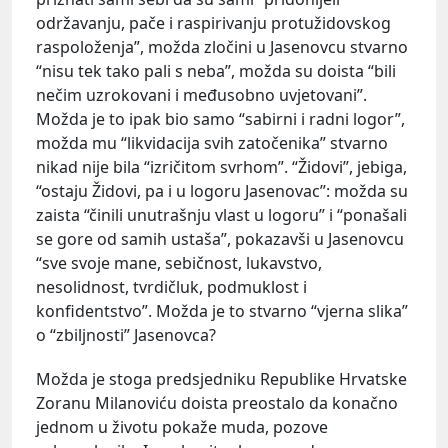
održavanju, pače i raspirivanju protužidovskog
raspoloženja”, možda zločini u Jasenovcu stvarno
“nisu tek tako pali s neba”, možda su doista “bili
nečim uzrokovani i međusobno uvjetovani”.
Možda je to ipak bio samo “sabirni i radni logor”,
možda mu “likvidacija svih zatočenika” stvarno
nikad nije bila “izričitom svrhom”. “Židovi”, jebiga,
“ostaju Židovi, pa i u logoru Jasenovac”: možda su
zaista “činili unutrašnju vlast u logoru” i “ponašali
se gore od samih ustaša”, pokazavši u Jasenovcu
“sve svoje mane, sebičnost, lukavstvo,
nesolidnost, tvrdičluk, podmuklost i
konfidentstvo”. Možda je to stvarno “vjerna slika”
o “zbiljnosti” Jasenovca?
Možda je stoga predsjedniku Republike Hrvatske
Zoranu Milanoviću doista preostalo da konačno
jednom u životu pokaže muda, pozove