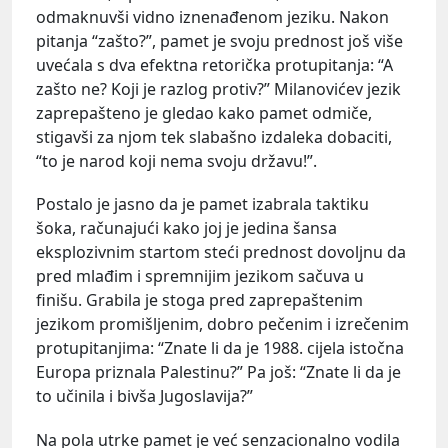
odmaknuvši vidno iznenađenom jeziku. Nakon
pitanja “zašto?”, pamet je svoju prednost još više
uvećala s dva efektna retorička protupitanja: “A
zašto ne? Koji je razlog protiv?” Milanovićev jezik
zaprepašteno je gledao kako pamet odmiče,
stigavši za njom tek slabašno izdaleka dobaciti,
“to je narod koji nema svoju državu!”.
Postalo je jasno da je pamet izabrala taktiku
šoka, računajući kako joj je jedina šansa
eksplozivnim startom steći prednost dovoljnu da
pred mlađim i spremnijim jezikom sačuva u
finišu. Grabila je stoga pred zaprepaštenim
jezikom promišljenim, dobro pečenim i izrečenim
protupitanjima: “Znate li da je 1988. cijela istočna
Europa priznala Palestinu?” Pa još: “Znate li da je
to učinila i bivša Jugoslavija?”
Na pola utrke pamet je već senzacionalno vodila