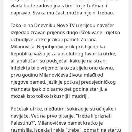
vlada bude zadovoljna s tim! To je Tuđman i
napravio. Svaka mu čast, možda nije ni trebao.
Tako je na Dnevniku Nove TV u srijedu navečer
izgledaoizravan prijenos dugo iščekivane i rijetko
uzbudljive utrke jezika i pameti Zorana
Milanovića. Nepobjedivi jezik predsjednika
Republike važio je za apsolutnog favorita utrke,
ali analitičari su podsjećali kako je na strani
intelekta bilo vrijeme: iako za cijelu onu davnu,
prvu godinu Milanovićeva života mlađi od
njegove pameti, jezik je potkraj predsjedničkog
mandata ipak bio samo pet godina stariji, a
mozak isto toliko iskusniji i mudriji.
Početak utrke, međutim, šokirao je stručnjake i
navijače. Već na prvo pitanje, “treba li priznati
Palestinu?”, Milanovićeva pamet kratko je
razmislila, ispekla i rekla “treba”, odmah na startu