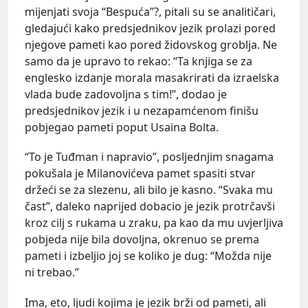
mijenjati svoja “Bespuća”?, pitali su se analitičari,
gledajući kako predsjednikov jezik prolazi pored
njegove pameti kao pored židovskog groblja. Ne
samo da je upravo to rekao: “Ta knjiga se za
englesko izdanje morala masakrirati da izraelska
vlada bude zadovoljna s tim!”, dodao je
predsjednikov jezik i u nezapamćenom finišu
pobjegao pameti poput Usaina Bolta.
“To je Tuđman i napravio”, posljednjim snagama
pokušala je Milanovićeva pamet spasiti stvar
držeći se za slezenu, ali bilo je kasno. “Svaka mu
čast”, daleko naprijed dobacio je jezik protrčavši
kroz cilj s rukama u zraku, pa kao da mu uvjerljiva
pobjeda nije bila dovoljna, okrenuo se prema
pameti i izbeljio joj se koliko je dug: “Možda nije
ni trebao.”
Ima, eto, ljudi kojima je jezik brži od pameti, ali