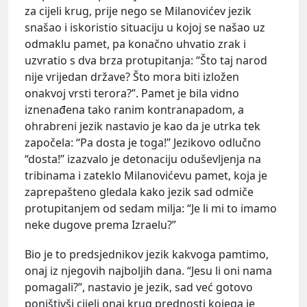
za cijeli krug, prije nego se Milanovićev jezik
snašao i iskoristio situaciju u kojoj se našao uz
odmaklu pamet, pa konačno uhvatio zrak i
uzvratio s dva brza protupitanja: “Što taj narod
nije vrijedan države? Što mora biti izložen
onakvoj vrsti terora?”. Pamet je bila vidno
iznenađena tako ranim kontranapadom, a
ohrabreni jezik nastavio je kao da je utrka tek
započela: “Pa dosta je toga!” Jezikovo odlučno
“dosta!” izazvalo je detonaciju oduševljenja na
tribinama i zateklo Milanovićevu pamet, koja je
zaprepašteno gledala kako jezik sad odmiče
protupitanjem od sedam milja: “Je li mi to imamo
neke dugove prema Izraelu?”
Bio je to predsjednikov jezik kakvoga pamtimo,
onaj iz njegovih najboljih dana. “Jesu li oni nama
pomagali?”, nastavio je jezik, sad već gotovo
poništivši cijeli onaj krug prednosti kojega je