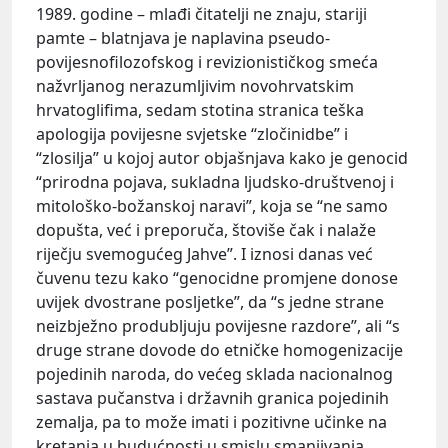
1989. godine – mlađi čitatelji ne znaju, stariji
pamte – blatnjava je naplavina pseudo-
povijesnofilozofskog i revizionističkog smeća
nažvrljanog nerazumljivim novohrvatskim
hrvatoglifima, sedam stotina stranica teška
apologija povijesne svjetske “zločinidbe” i
“zlosilja” u kojoj autor objašnjava kako je genocid
“prirodna pojava, sukladna ljudsko-društvenoj i
mitološko-božanskoj naravi”, koja se “ne samo
dopušta, već i preporuča, štoviše čak i nalaže
riječju svemogućeg Jahve”. I iznosi danas već
čuvenu tezu kako “genocidne promjene donose
uvijek dvostrane posljetke”, da “s jedne strane
neizbježno produbljuju povijesne razdore”, ali “s
druge strane dovode do etničke homogenizacije
pojedinih naroda, do većeg sklada nacionalnog
sastava pučanstva i državnih granica pojedinih
zemalja, pa to može imati i pozitivne učinke na
kretanja u budućnosti u smislu smanjivanja