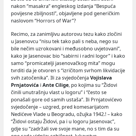
nakon “masakra” engleskog izdanja “Bespuća
povijesne zbiljnosti”, objavljene pod generičkim
naslovom “Horrors of War”?
Recimo, za zanimljivu autorovu tezu kako zločini
u Jasenovcu “nisu tek tako pali s neba, nego su
bile nečim uzrokovani i međusobno uvjetovani”,
kako je Jasenovac bio “sabirni i radni logor” i kako
samo “promicatelji jasenovačkog mita” mogu
tvrditi da je otvoren s “izričitom svrhom likvidacije
svih zatočenika”. Ili za svjedočenja
Vojislava
Prnjatovića
i
Ante Cilige
, po kojima su “Židovi
činili unutrašnju vlast u logoru” i “često se
ponašali gore od samih ustaša”. Ili Prnjatovićevo
svjedočenje – uzgred, pred komesarijatom
Nedićeve Vlade u Beogradu, ožujka 1942.! – kako
“Židovi ostaju Židovi, pa i u logoru Jasenovac”,
gdje su “zadržali sve svoje mane, no s tim da su
one sada vidnije: sebičnost, lukavstvo,