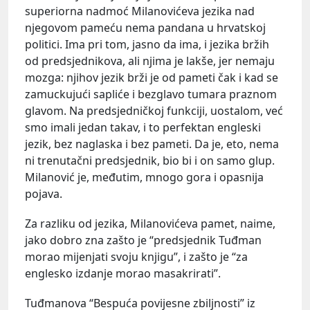
superiorna nadmoć Milanovićeva jezika nad
njegovom pameću nema pandana u hrvatskoj
politici. Ima pri tom, jasno da ima, i jezika bržih
od predsjednikova, ali njima je lakše, jer nemaju
mozga: njihov jezik brži je od pameti čak i kad se
zamuckujući sapliće i bezglavo tumara praznom
glavom. Na predsjedničkoj funkciji, uostalom, već
smo imali jedan takav, i to perfektan engleski
jezik, bez naglaska i bez pameti. Da je, eto, nema
ni trenutačni predsjednik, bio bi i on samo glup.
Milanović je, međutim, mnogo gora i opasnija
pojava.
Za razliku od jezika, Milanovićeva pamet, naime,
jako dobro zna zašto je “predsjednik Tuđman
morao mijenjati svoju knjigu”, i zašto je “za
englesko izdanje morao masakrirati”.
Tuđmanova “Bespuća povijesne zbiljnosti” iz