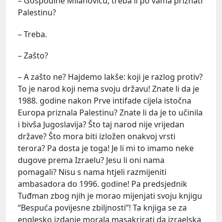
– Gospodine Milanoviću, treba li po vama priznati
Palestinu?
– Treba.
– Zašto?
– A zašto ne? Hajdemo lakše: koji je razlog protiv?
To je narod koji nema svoju državu! Znate li da je
1988. godine nakon Prve intifade cijela istočna
Europa priznala Palestinu? Znate li da je to učinila
i bivša Jugoslavija? Što taj narod nije vrijedan
države? Što mora biti izložen onakvoj vrsti
terora? Pa dosta je toga! Je li mi to imamo neke
dugove prema Izraelu? Jesu li oni nama
pomagali? Nisu s nama htjeli razmijeniti
ambasadora do 1996. godine! Pa predsjednik
Tuđman zbog njih je morao mijenjati svoju knjigu
“Bespuća povijesne zbiljnosti”! Ta knjiga se za
englesko izdanje morala masakrirati da izraelska