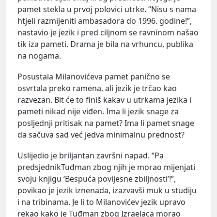
pamet stekla u prvoj polovici utrke. “Nisu s nama
htjeli razmijeniti ambasadora do 1996. godine!”,
nastavio je jezik i pred ciljnom se ravninom našao
tik iza pameti. Drama je bila na vrhuncu, publika
na nogama.
Posustala Milanovićeva pamet panično se
osvrtala preko ramena, ali jezik je trčao kao
razvezan. Bit će to finiš kakav u utrkama jezika i
pameti nikad nije viđen. Ima li jezik snage za
posljednji pritisak na pamet? Ima li pamet snage
da sačuva sad već jedva minimalnu prednost?
Uslijedio je briljantan završni napad. “Pa
predsjednikTuđman zbog njih je morao mijenjati
svoju knjigu ‘Bespuća povijesne zbiljnosti’!”,
povikao je jezik iznenada, izazvavši muk u studiju
i na tribinama. Je li to Milanovićev jezik upravo
rekao kako je Tuđman zbog Izraelaca morao