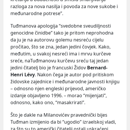
razloga za nova nasilja i povoda za nove sukobe i
međunarodne potrese”.
Tuđmanova apologija “svedobne sveudiljnosti
genocidne činidbe” tako je pritom neprohodna
da ju je na autorovu golemu nesreću cijelu
pročitao, što se zna, jedan jedini čovjek. Kako,
međutim, u svakoj nesreći ima i mrvu kurčeve
sreće, naTuđmanovu kurčevu sreću taj jedan
jedini čitatelj bio je francuski Židov
Bernard-
Henri Lévy
. Nakon čega je autor pod pritiskom
židovske zajednice i međunarodne javnosti knjigu
– odnosno njen engleski prijevod, američko
izdanje objavljeno 1996. – morao “mijenjati”,
odnosno, kako ono, “masakrirati”.
Što je dakle na Milanovićev pravednički bijes
Tuđman izmijenio da bi “ugodio” izraelskoj vladi,
za što su to američki čitatelji ostali uskraćeni