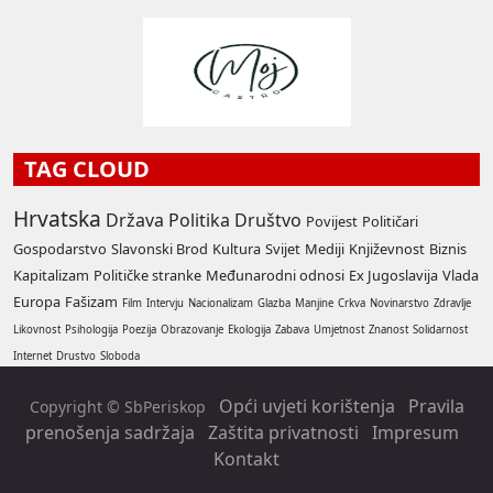
TAG CLOUD
Hrvatska
Država
Politika
Društvo
Povijest
Političari
Gospodarstvo
Slavonski Brod
Kultura
Svijet
Mediji
Književnost
Biznis
Kapitalizam
Političke stranke
Međunarodni odnosi
Ex Jugoslavija
Vlada
Europa
Fašizam
Film
Intervju
Nacionalizam
Glazba
Manjine
Crkva
Novinarstvo
Zdravlje
Likovnost
Psihologija
Poezija
Obrazovanje
Ekologija
Zabava
Umjetnost
Znanost
Solidarnost
Internet
Drustvo
Sloboda
Opći uvjeti korištenja
Pravila
Copyright © SbPeriskop
prenošenja sadržaja
Zaštita privatnosti
Impresum
Kontakt