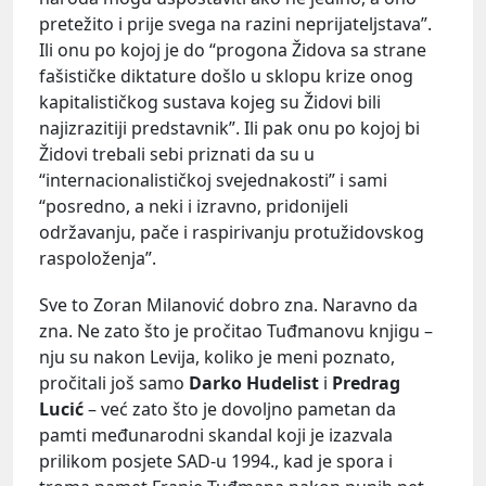
pretežito i prije svega na razini neprijateljstava”.
Ili onu po kojoj je do “progona Židova sa strane
fašističke diktature došlo u sklopu krize onog
kapitalističkog sustava kojeg su Židovi bili
najizrazitiji predstavnik”. Ili pak onu po kojoj bi
Židovi trebali sebi priznati da su u
“internacionalističkoj svejednakosti” i sami
“posredno, a neki i izravno, pridonijeli
održavanju, pače i raspirivanju protužidovskog
raspoloženja”.
Sve to Zoran Milanović dobro zna. Naravno da
zna. Ne zato što je pročitao Tuđmanovu knjigu –
nju su nakon Levija, koliko je meni poznato,
pročitali još samo
Darko Hudelist
i
Predrag
Lucić
– već zato što je dovoljno pametan da
pamti međunarodni skandal koji je izazvala
prilikom posjete SAD-u 1994., kad je spora i