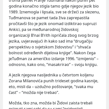
troma pamet Franje Tuđmana nakon punih pet
godina konačno stigla tamo gdje njegov jezik bio
1989. Iznemogla i lipsala, sve se držeći za slezenu,
Tuđmanova se pamet tada živa zaprepastila
pročitavši što je jezik onomad izdiktirao supruzi
Ankici, pa se međunarodnoj židovskoj
organizaciji B’nai B’rith ispričala zbog svog brzog
jezika, uvjeravajući ih kako sad ima “drugačiju
perspektivu o svjetskom židovstvu” i “shvaća
bolnost određenih dijelova knjige”. Nakon čega
jeTuđman za američko izdanje 1996. “izmijenio” –
odnosno, kako ono, “masakrirao” – svoju knjigu.
A jezik njegova nasljednika u četvrtom koljenu
Zorana Milanovića punih trideset godina kasnije,
eto, misli da – uzdužno poštovanje, “svaka mu
čast” – “možda nije trebao”.
Možda, tko zna, možda bi Židovi zaista trebali
priznati sami sebi da su sami “pridonijeli