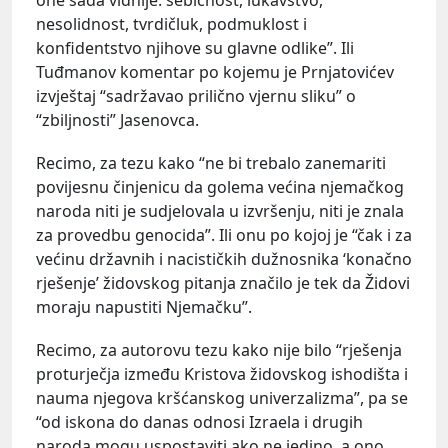
nesolidnost, tvrdičluk, podmuklost i
konfidentstvo njihove su glavne odlike”. Ili
Tuđmanov komentar po kojemu je Prnjatovićev
izvještaj “sadržavao prilično vjernu sliku” o
“zbiljnosti” Jasenovca.
Recimo, za tezu kako “ne bi trebalo zanemariti
povijesnu činjenicu da golema većina njemačkog
naroda niti je sudjelovala u izvršenju, niti je znala
za provedbu genocida”. Ili onu po kojoj je “čak i za
većinu državnih i nacističkih dužnosnika ‘konačno
rješenje’ židovskog pitanja značilo je tek da Židovi
moraju napustiti Njemačku”.
Recimo, za autorovu tezu kako nije bilo “rješenja
proturječja između Kristova židovskog ishodišta i
nauma njegova kršćanskog univerzalizma”, pa se
“od iskona do danas odnosi Izraela i drugih
naroda mogu uspostaviti ako ne jedino, a ono