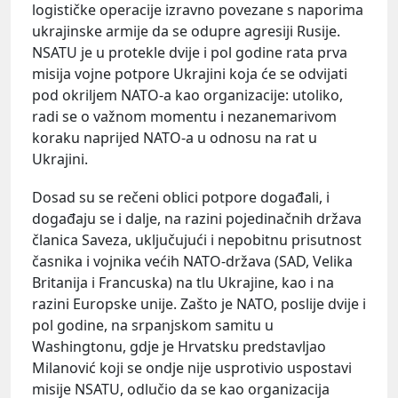
logističke operacije izravno povezane s naporima
ukrajinske armije da se odupre agresiji Rusije.
NSATU je u protekle dvije i pol godine rata prva
misija vojne potpore Ukrajini koja će se odvijati
pod okriljem NATO-a kao organizacije: utoliko,
radi se o važnom momentu i nezanemarivom
koraku naprijed NATO-a u odnosu na rat u
Ukrajini.
Dosad su se rečeni oblici potpore događali, i
događaju se i dalje, na razini pojedinačnih država
članica Saveza, uključujući i nepobitnu prisutnost
časnika i vojnika većih NATO-država (SAD, Velika
Britanija i Francuska) na tlu Ukrajine, kao i na
razini Europske unije. Zašto je NATO, poslije dvije i
pol godine, na srpanjskom samitu u
Washingtonu, gdje je Hrvatsku predstavljao
Milanović koji se ondje nije usprotivio uspostavi
misije NSATU, odlučio da se kao organizacija