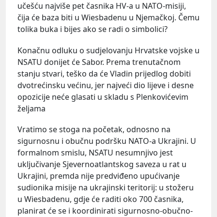
učešću najviše pet časnika HV-a u NATO-misiji,
čija će baza biti u Wiesbadenu u Njemačkoj. Čemu
tolika buka i bijes ako se radi o simbolici?
Konačnu odluku o sudjelovanju Hrvatske vojske u
NSATU donijet će Sabor. Prema trenutačnom
stanju stvari, teško da će Vladin prijedlog dobiti
dvotrećinsku većinu, jer najveći dio lijeve i desne
opozicije neće glasati u skladu s Plenkovićevim
željama
Vratimo se stoga na početak, odnosno na
sigurnosnu i obučnu podršku NATO-a Ukrajini. U
formalnom smislu, NSATU nesumnjivo jest
uključivanje Sjevernoatlantskog saveza u rat u
Ukrajini, premda nije predviđeno upućivanje
sudionika misije na ukrajinski teritorij: u stožeru
u Wiesbadenu, gdje će raditi oko 700 časnika,
planirat će se i koordinirati sigurnosno-obučno-