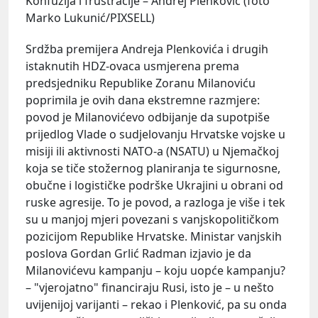
Konfuzija i frustracije – Andrej Plenković (foto
Marko Lukunić/PIXSELL)
Srdžba premijera Andreja Plenkovića i drugih
istaknutih HDZ-ovaca usmjerena prema
predsjedniku Republike Zoranu Milanoviću
poprimila je ovih dana ekstremne razmjere:
povod je Milanovićevo odbijanje da supotpiše
prijedlog Vlade o sudjelovanju Hrvatske vojske u
misiji ili aktivnosti NATO-a (NSATU) u Njemačkoj
koja se tiče stožernog planiranja te sigurnosne,
obučne i logističke podrške Ukrajini u obrani od
ruske agresije. To je povod, a razloga je više i tek
su u manjoj mjeri povezani s vanjskopolitičkom
pozicijom Republike Hrvatske. Ministar vanjskih
poslova Gordan Grlić Radman izjavio je da
Milanovićevu kampanju – koju uopće kampanju?
– "vjerojatno" financiraju Rusi, isto je – u nešto
uvijenijoj varijanti – rekao i Plenković, pa su onda