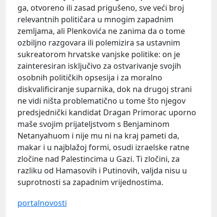
ga, otvoreno ili zasad prigušeno, sve veći broj
relevantnih političara u mnogim zapadnim
zemljama, ali Plenkovića ne zanima da o tome
ozbiljno razgovara ili polemizira sa ustavnim
sukreatorom hrvatske vanjske politike: on je
zainteresiran isključivo za ostvarivanje svojih
osobnih političkih opsesija i za moralno
diskvalificiranje suparnika, dok na drugoj strani
ne vidi ništa problematično u tome što njegov
predsjednički kandidat Dragan Primorac uporno
maše svojim prijateljstvom s Benjaminom
Netanyahuom
i nije mu ni na kraj pameti da,
makar i u najblažoj formi, osudi izraelske ratne
zločine nad Palestincima u Gazi. Ti zločini, za
razliku od Hamasovih i Putinovih, valjda nisu u
suprotnosti sa zapadnim vrijednostima.
portalnovosti