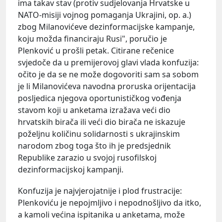
ima takav stav (protiv sudjelovanja Hrvatske u
NATO-misiji vojnog pomaganja Ukrajini, op. a.)
zbog Milanovićeve dezinformacijske kampanje,
koju možda financiraju Rusi", poručio je
Plenković u prošli petak. Citirane rečenice
svjedoče da u premijerovoj glavi vlada konfuzija:
očito je da se ne može dogovoriti sam sa sobom
je li Milanovićeva navodna proruska orijentacija
posljedica njegova oportunističkog vođenja
stavom koji u anketama izražava veći dio
hrvatskih birača ili veći dio birača ne iskazuje
poželjnu količinu solidarnosti s ukrajinskim
narodom zbog toga što ih je predsjednik
Republike zarazio u svojoj rusofilskoj
dezinformacijskoj kampanji.
Konfuzija je najvjerojatnije i plod frustracije:
Plenkoviću je nepojmljivo i nepodnošljivo da itko,
a kamoli većina ispitanika u anketama, može