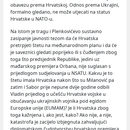
obavezu prema Hrvatskoj. Odnos prema Ukrajini,
formalno gledano, ne može utjecati na status
Hrvatske u NATO-u.
Na istom je tragu i Plenkovićevo sustavno
zasipanje javnosti tezom da će Hrvatska
pretrpjeti štetu na međunarodnom planu i da će
je saveznici gledati poprijeko ili s čuđenjem zbog
toga što predsjednik Republike, jedini uz
mađarskog premijera Orbana, nije suglasan s
prijedlogom sudjelovanja u NSATU. Kakvu je to
štetu imala Hrvatska nakon što su Milanović pa
zatim i Sabor prije nepune dvije godine odbili
Vladin prijedlog o učešću Hrvatske vojske u
obučavanju ukrajinskih vojnika pod egidom
Europske unije (EUMAM)? Je li Hrvatska zbog
toga kažnjena i, ako jest, kako? Ako nije, a nije,
katastrofa je zacijelo izbjegnuta zahvaljujući
diplomatskom čudotvorstvu hrvatskog premijera