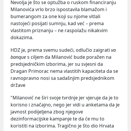
Nevolja je što se optužba o ruskom financiranju
Milanovića vrlo brzo ispostavila blamažom i
bumerangom za one koji su njome vitlali
nastojeći posijati sumnju, kad već – prema
vlastitom priznanju – ne raspolažu nikakvim
dokazima.
HDZ je, prema svemu sudeći, odlučio zaigrati
va
banque
s ciljem da Milanović bude poražen na
predsjedničkim izborima, jer su svjesni da
Dragan Primorac nema vlastitih kapaciteta da se
ravnopravno nosi sa sadašnjim predsjednikom
države
"Milanović ne širi svoje tvrdnje jer vjeruje da je to
korisno i značajno, nego jer vidi u anketama da je
javnost podijeljena zbog njegove
dezinformacijske kampanje te da će mu to
koristiti na izborima. Tragično je što dio Hrvata