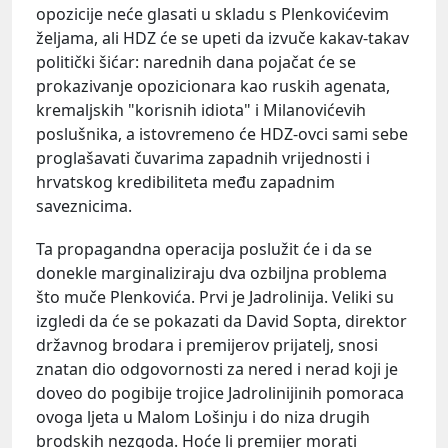
opozicije neće glasati u skladu s Plenkovićevim
željama, ali HDZ će se upeti da izvuče kakav-takav
politički šićar: narednih dana pojačat će se
prokazivanje opozicionara kao ruskih agenata,
kremaljskih "korisnih idiota" i Milanovićevih
poslušnika, a istovremeno će HDZ-ovci sami sebe
proglašavati čuvarima zapadnih vrijednosti i
hrvatskog kredibiliteta među zapadnim
saveznicima.
Ta propagandna operacija poslužit će i da se
donekle marginaliziraju dva ozbiljna problema
što muče Plenkovića. Prvi je Jadrolinija. Veliki su
izgledi da će se pokazati da David Sopta, direktor
državnog brodara i premijerov prijatelj, snosi
znatan dio odgovornosti za nered i nerad koji je
doveo do pogibije trojice Jadrolinijinih pomoraca
ovoga ljeta u Malom Lošinju i do niza drugih
brodskih nezgoda. Hoće li premijer morati