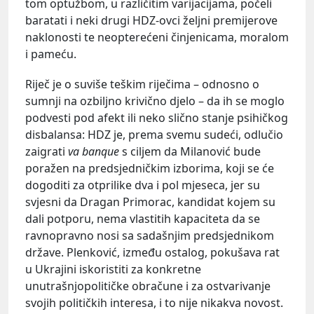
tom optužbom, u različitim varijacijama, počeli
baratati i neki drugi HDZ-ovci željni premijerove
naklonosti te neopterećeni činjenicama, moralom
i pameću.
Riječ je o suviše teškim riječima – odnosno o
sumnji na ozbiljno krivično djelo – da ih se moglo
podvesti pod afekt ili neko slično stanje psihičkog
disbalansa: HDZ je, prema svemu sudeći, odlučio
zaigrati
va banque
s ciljem da Milanović bude
poražen na predsjedničkim izborima, koji se će
dogoditi za otprilike dva i pol mjeseca, jer su
svjesni da Dragan Primorac, kandidat kojem su
dali potporu, nema vlastitih kapaciteta da se
ravnopravno nosi sa sadašnjim predsjednikom
države. Plenković, između ostalog, pokušava rat
u Ukrajini iskoristiti za konkretne
unutrašnjopolitičke obračune i za ostvarivanje
svojih političkih interesa, i to nije nikakva novost.