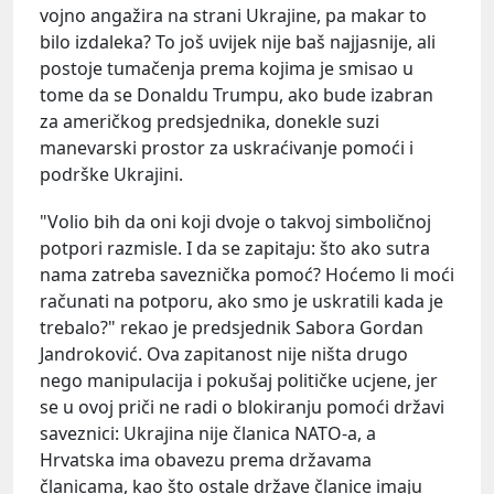
vojno angažira na strani Ukrajine, pa makar to
bilo izdaleka? To još uvijek nije baš najjasnije, ali
postoje tumačenja prema kojima je smisao u
tome da se Donaldu Trumpu, ako bude izabran
za američkog predsjednika, donekle suzi
manevarski prostor za uskraćivanje pomoći i
podrške Ukrajini.
"Volio bih da oni koji dvoje o takvoj simboličnoj
potpori razmisle. I da se zapitaju: što ako sutra
nama zatreba saveznička pomoć? Hoćemo li moći
računati na potporu, ako smo je uskratili kada je
trebalo?" rekao je predsjednik Sabora Gordan
Jandroković. Ova zapitanost nije ništa drugo
nego manipulacija i pokušaj političke ucjene, jer
se u ovoj priči ne radi o blokiranju pomoći državi
saveznici: Ukrajina nije članica NATO-a, a
Hrvatska ima obavezu prema državama
članicama, kao što ostale države članice imaju