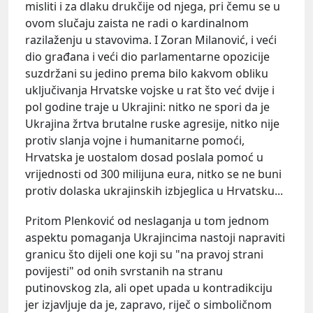
misliti i za dlaku drukčije od njega, pri čemu se u
ovom slučaju zaista ne radi o kardinalnom
razilaženju u stavovima. I Zoran Milanović, i veći
dio građana i veći dio parlamentarne opozicije
suzdržani su jedino prema bilo kakvom obliku
uključivanja Hrvatske vojske u rat što već dvije i
pol godine traje u Ukrajini: nitko ne spori da je
Ukrajina žrtva brutalne ruske agresije, nitko nije
protiv slanja vojne i humanitarne pomoći,
Hrvatska je uostalom dosad poslala pomoć u
vrijednosti od 300 milijuna eura, nitko se ne buni
protiv dolaska ukrajinskih izbjeglica u Hrvatsku...
Pritom Plenković od neslaganja u tom jednom
aspektu pomaganja Ukrajincima nastoji napraviti
granicu što dijeli one koji su "na pravoj strani
povijesti" od onih svrstanih na stranu
putinovskog zla, ali opet upada u kontradikciju
jer izjavljuje da je, zapravo, riječ o simboličnom