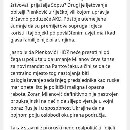
žrtvovati prijatelja Soptu? Drugi je ljetovanje
obitelji Plenković u riječkoj vili kojom upravlja
državno poduzeće AKD. Postoje utemeljene
sumnje da su premijerova supruga i djeca
koristili taj objekt po povlaštenim uvjetima i kad
glava familije nije bila s njima.
Jasno je da Plenković i HDZ neće prezati ni od
čega u pokušaju da umanje Milanovićeve šanse
za novi mandat na Pantovčaku, a čini se da će
centralno mjesto tog nastojanja biti
ozloglašavanje sadašnjeg predsjednika kao ruske
marionete, što je politički maligna i opasna
rabota. Zoran Milanović definitivno nije nastrojen
proukrajinski na način da slijepo vjeruje u vojni
poraz Rusije i u sposobnost Ukrajine da na
bojnom polju oslobodi okupirana područja.
Takav stav nije proruski nego realpolitički i dijeli