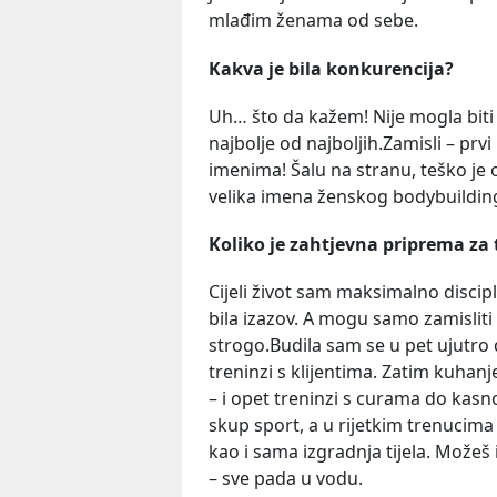
mlađim ženama od sebe.
Kakva je bila konkurencija?
Uh… što da kažem! Nije mogla biti 
najbolje od najboljih.Zamisli – prv
imenima! Šalu na stranu, teško je o
velika imena ženskog bodybuildin
Koliko je zahtjevna priprema za
Cijeli život sam maksimalno discipli
bila izazov. A mogu samo zamisliti 
strogo.Budila sam se u pet ujutro 
treninzi s klijentima. Zatim kuhanj
– i opet treninzi s curama do kasno
skup sport, a u rijetkim trenucima
kao i sama izgradnja tijela. Možeš i
– sve pada u vodu.