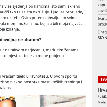
zapu
ma više sjedenja po kafićima, što sam iskreno
završ
aučiš tko te zaista okružuje. Ljudi se prorijede,
 srcem uz tebe.Ovim putem zahvaljujem svima
Ivana
ala mom mužu i sinu, koji su bili moja najveća
prosv
oja izdanja.
Drag
SKYN
 zadovoljna rezultatom?
i put na takvom natjecanju, među tim ženama,
 peto mjesto… to je za mene pobjeda.
 vraćam tijelo u ravnotežu. U ovom sportu
TA
zbog niskog postotka masti, teških treninga i
balans.
Hrv
Politič
Mediji