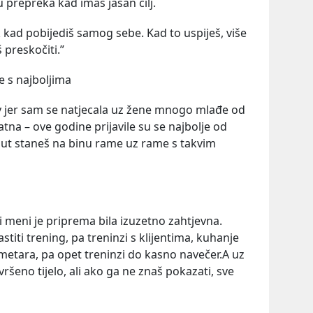
u prepreka kad imaš jasan cilj.
ak kad pobijediš samog sebe. Kad to uspiješ, više
 preskočiti.”
e s najboljima
v jer sam se natjecala uz žene mnogo mlađe od
atna – ove godine prijavile su se najbolje od
i put staneš na binu rame uz rame s takvim
li i meni je priprema bila izuzetno zahtjevna.
stiti trening, pa treninzi s klijentima, kuhanje
lometara, pa opet treninzi do kasno navečer.A uz
vršeno tijelo, ali ako ga ne znaš pokazati, sve