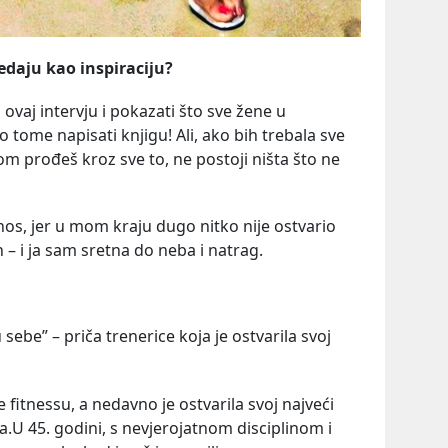
edaju kao inspiraciju?
 ovaj intervju i pokazati što sve žene u
 tome napisati knjigu! Ali, ako bih trebala sve
om prođeš kroz sve to, ne postoji ništa što ne
nos, jer u mom kraju dugo nitko nije ostvario
 – i ja sam sretna do neba i natrag.
ebe” – priča trenerice koja je ostvarila svoj
 fitnessu, a nedavno je ostvarila svoj najveći
a.U 45. godini, s nevjerojatnom disciplinom i