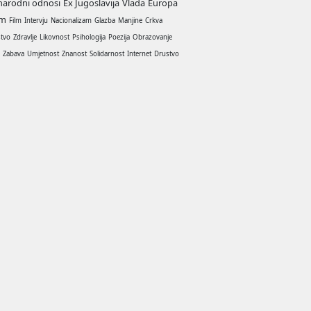
arodni odnosi
Ex Jugoslavija
Vlada
Europa
am
Film
Intervju
Nacionalizam
Glazba
Manjine
Crkva
stvo
Zdravlje
Likovnost
Psihologija
Poezija
Obrazovanje
a
Zabava
Umjetnost
Znanost
Solidarnost
Internet
Drustvo