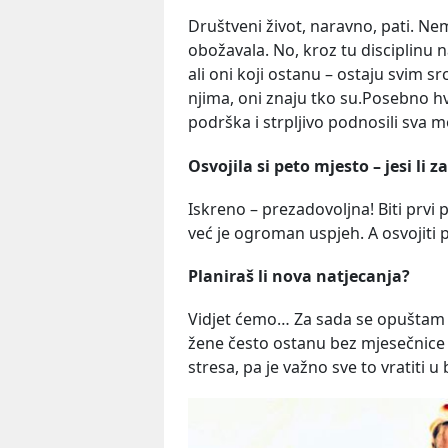
Društveni život, naravno, pati. Ne
obožavala. No, kroz tu disciplinu n
ali oni koji ostanu – ostaju svim
njima, oni znaju tko su.Posebno hv
podrška i strpljivo podnosili sva m
Osvojila si peto mjesto – jesi li
Iskreno – prezadovoljna! Biti prv
već je ogroman uspjeh. A osvojiti
Planiraš li nova natjecanja?
Vidjet ćemo… Za sada se opuštam i
žene često ostanu bez mjesečnice 
stresa, pa je važno sve to vratiti u 