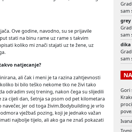
Gradi
sam 
grey
Gradi
jača. Ove godine, navodno, su se prijavile
sam 
i put stati na binu rame uz rame s takvim
dika
pisati koliko mi znači stajati uz te žene, uz
Gradi
ga.
sam 
 takvo natjecanje?
NAJ
nirana, ali čak i meni je ta razina zahtjevnosti
koliko bi bilo teško nekome tko ne živi tako
Gori 
da odradim svoj trening, nakon čega su slijedili
Krako
e za cijeli dan, šetnja sa psom od pet kilometara
proc
 navečer, jer od toga živim.Bodybuilding je vrlo
pove
 odmora vježbaš pozing, koji je jednako važan
mati najbolje tijelo, ali ako ga ne znaš pokazati
Ivana
Tomi