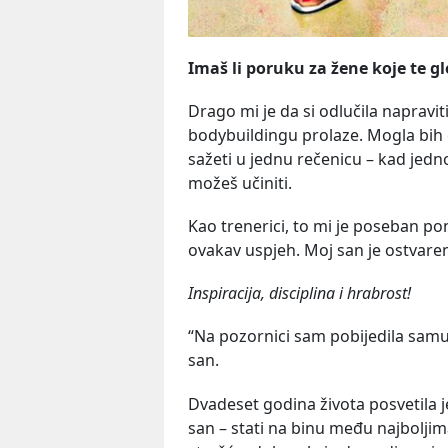
Imaš li poruku za žene koje te gl
Drago mi je da si odlučila napraviti
bodybuildingu prolaze. Mogla bih o
sažeti u jednu rečenicu – kad jedn
možeš učiniti.
Kao trenerici, to mi je poseban po
ovakav uspjeh. Moj san je ostvaren
Inspiracija, disciplina i hrabrost!
“Na pozornici sam pobijedila samu s
san.
Dvadeset godina života posvetila je
san – stati na binu među najboljim