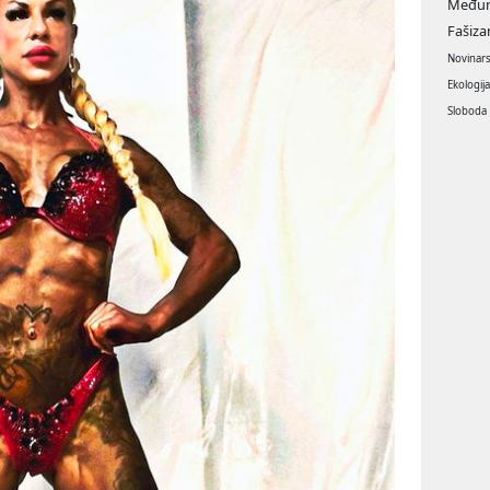
Međun
Fašiz
Novinar
Ekologij
Sloboda