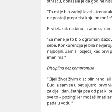
strašću, dokazala je da godine nis
“To mi je bio zadnji level – trenut
ne postoji prepreka koju ne možeš
Prvi izlazak na binu – rame uz ram
“Za mene je to bio ogroman izazo
sebe. Konkurencija je bila nevjeroj
najboljih. Zamisli osjećaj kad prv
imenima!”
Disciplina bez kompromisa
“Cijeli život živim disciplinirano, a
Budila sam se u pet ujutro, prvo vla
za cijeli dan, šetnja psa od pet ki
sve to – pozing! Jer možeš imati sa
pada u vodu.”