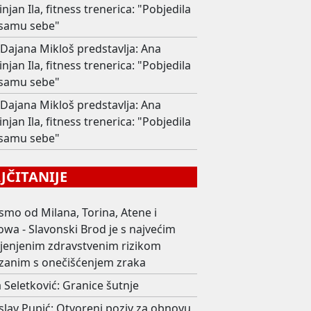
njan Ila, fitness trenerica: "Pobjedila
samu sebe"
Dajana Mikloš predstavlja: Ana
njan Ila, fitness trenerica: "Pobjedila
samu sebe"
Dajana Mikloš predstavlja: Ana
njan Ila, fitness trenerica: "Pobjedila
samu sebe"
ČITANIJE
smo od Milana, Torina, Atene i
wa - Slavonski Brod je s najvećim
ijenjenim zdravstvenim rizikom
zanim s onečišćenjem zraka
 Seletković: Granice šutnje
slav Pupić: Otvoreni poziv za obnovu