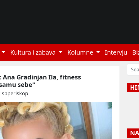
Kultura i zabava
Kolumne
Intervju
Bi
 Ana Gradinjan Ila, fitness
 samu sebe"
HI
: sbperiskop
NAJ