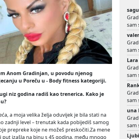
sagu
Gradi
sam 
vale
Gradi
sam 
Lara
Gradi
kom Anom Gradinjan, u povodu njenog
sam 
ecanju u Poreču u - Body fitness kategoriji.
Ran
Gradi
ugi niz godina radiš kao trenerica. Kako je
sam 
nu?
una
ća, a moja velika želja oduvijek je bila stati na
Gradi
kao zadnji level – trenutak kada pobijediš samog
sam 
stoje prepreke koje ne možeš preskočiti.Za mene
Ljub
prvi put izašla na binu s 45 godina, među mnogo