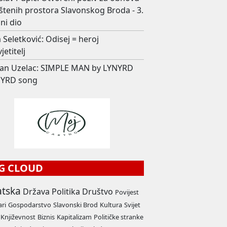
štenih prostora Slavonskog Broda - 3.
ni dio
 Seletković: Odisej = heroj
jetitelj
an Uzelac: SIMPLE MAN by LYNYRD
YRD song
G CLOUD
atska
Država
Politika
Društvo
Povijest
ari
Gospodarstvo
Slavonski Brod
Kultura
Svijet
Književnost
Biznis
Kapitalizam
Političke stranke