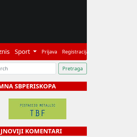
znis
Sport
Prijava
Registracija
MNA SBPERISKOPA
NOVIJI KOMENTARI