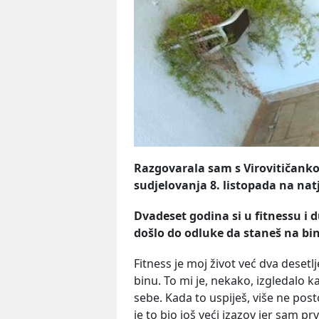
Razgovarala sam s Virovitičan
sudjelovanja 8. listopada na natj
Dvadeset godina si u fitnessu i d
došlo do odluke da staneš na bi
Fitness je moj život već dva desetlje
binu. To mi je, nekako, izgledalo 
sebe. Kada to uspiješ, više ne po
je to bio još veći izazov jer sam 