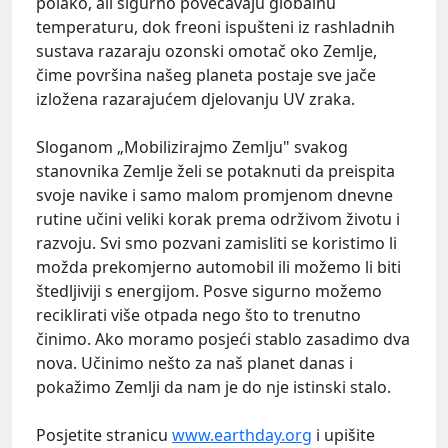
polako, ali sigurno povećavaju globalnu
temperaturu, dok freoni ispušteni iz rashladnih
sustava razaraju ozonski omotač oko Zemlje,
čime površina našeg planeta postaje sve jače
izložena razarajućem djelovanju UV zraka.
Sloganom „Mobilizirajmo Zemlju" svakog
stanovnika Zemlje želi se potaknuti da preispita
svoje navike i samo malom promjenom dnevne
rutine učini veliki korak prema održivom životu i
razvoju. Svi smo pozvani zamisliti se koristimo li
možda prekomjerno automobil ili možemo li biti
štedljiviji s energijom. Posve sigurno možemo
reciklirati više otpada nego što to trenutno
činimo. Ako moramo posjeći stablo zasadimo dva
nova. Učinimo nešto za naš planet danas i
pokažimo Zemlji da nam je do nje istinski stalo.
Posjetite stranicu
www.earthday.org
i upišite