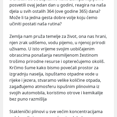
posvetili ovaj jedan dan u godini, reagira na naša
djela u svih ostalih 364 (ove godine 365) dana?
Može li ta jedna gesta dobre volje koju ćemo
učiniti postati naša rutina?
Zemlja nam pruža temelje za život, ona nas hrani,
njen zrak udišemo, vodu pijemo, u njenoj prirodi
uživamo. U isto vrijeme svojim uobičajenim
obrascima ponašanja nesmiljenom žestinom
trošimo prirodne resurse i opterećujemo okoliš.
Krčimo šume kako bismo povećali prostor za
izgradnju naselja, ispuštamo otpadne vode u
rijeke i jezera, stvaramo velike količine otpada,
zagađujemo atmosferu ispušnim plinovima iz
svojih automobila, koristimo otrove i kemikalije
bez puno razmišlja
Staklenički plinovi u sve većim koncentracijama