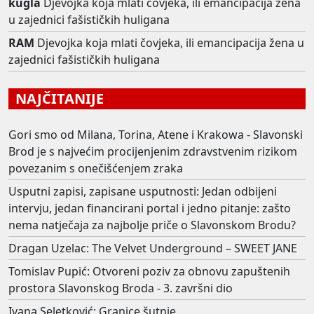
kugla
Djevojka koja mlati čovjeka, ili emancipacija žena
u zajednici fašističkih huligana
RAM
Djevojka koja mlati čovjeka, ili emancipacija žena u
zajednici fašističkih huligana
NAJČITANIJE
Gori smo od Milana, Torina, Atene i Krakowa - Slavonski
Brod je s najvećim procijenjenim zdravstvenim rizikom
povezanim s onečišćenjem zraka
Usputni zapisi, zapisane usputnosti: Jedan odbijeni
intervju, jedan financirani portal i jedno pitanje: zašto
nema natječaja za najbolje priče o Slavonskom Brodu?
Dragan Uzelac: The Velvet Underground – SWEET JANE
Tomislav Pupić: Otvoreni poziv za obnovu zapuštenih
prostora Slavonskog Broda - 3. završni dio
Ivana Seletković: Granice šutnje