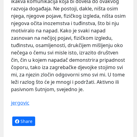
ikakva komunikacija koja bi dovela do ovakvog
razvoja događaja. Ne postoji, dakle, ništa osim
njega, njegove pojave, fizičkog izgleda, ništa osim
njegova očita inozemstva i tuđinstva, što bi nju
motiviralo na napad. Kako je svaki napad
zasnovan na nečijoj pojavi, fizičkom izgledu,
tuđinstvu, osamljenosti, drukčijem mišljenju oko
nečega o čemu svi misle isto, izrazito društven
čin, čin u kojem napadač demonstrira pripadnost
čoporu, tako iza zagrebačke djevojke stojimo svi
mi, za njezin zločin odgovorni smo svi mi. U tome
leži razlog što će je mnogi i podržati. Aktivno ili
pasivnom šutnjom, svejedno je.
jergovic
Share