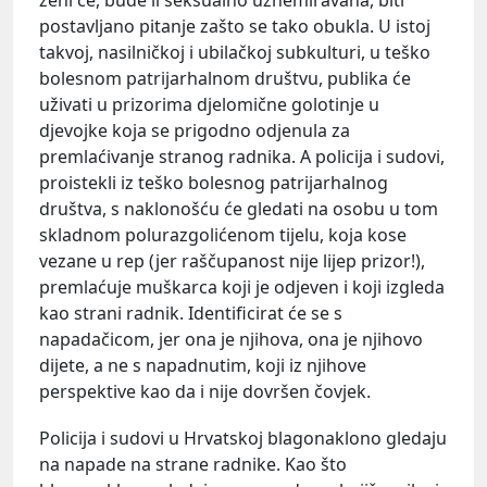
postavljano pitanje zašto se tako obukla. U istoj
takvoj, nasilničkoj i ubilačkoj subkulturi, u teško
bolesnom patrijarhalnom društvu, publika će
uživati u prizorima djelomične golotinje u
djevojke koja se prigodno odjenula za
premlaćivanje stranog radnika. A policija i sudovi,
proistekli iz teško bolesnog patrijarhalnog
društva, s naklonošću će gledati na osobu u tom
skladnom polurazgolićenom tijelu, koja kose
vezane u rep (jer raščupanost nije lijep prizor!),
premlaćuje muškarca koji je odjeven i koji izgleda
kao strani radnik. Identificirat će se s
napadačicom, jer ona je njihova, ona je njihovo
dijete, a ne s napadnutim, koji iz njihove
perspektive kao da i nije dovršen čovjek.
Policija i sudovi u Hrvatskoj blagonaklono gledaju
na napade na strane radnike. Kao što