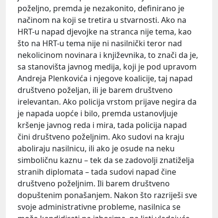
poželjno, premda je nezakonito, definirano je
načinom na koji se tretira u stvarnosti. Ako na
HRT-u napad djevojke na stranca nije tema, kao
što na HRT-u tema nije ni nasilnički teror nad
nekolicinom novinara i književnika, to znači da je,
sa stanovišta javnog medija, koji je pod upravom
Andreja Plenkovića i njegove koalicije, taj napad
društveno poželjan, ili je barem društveno
irelevantan. Ako policija vrstom prijave negira da
je napada uopće i bilo, premda ustanovljuje
kršenje javnog reda i mira, tada policija napad
čini društveno poželjnim. Ako sudovi na kraju
aboliraju nasilnicu, ili ako je osude na neku
simboličnu kaznu – tek da se zadovolji znatiželja
stranih diplomata – tada sudovi napad čine
društveno poželjnim. Ili barem društveno
dopuštenim ponašanjem. Nakon što razriješi sve
svoje administrativne probleme, nasilnica se