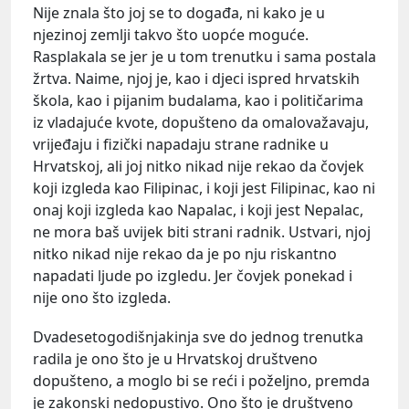
Nije znala što joj se to događa, ni kako je u
njezinoj zemlji takvo što uopće moguće.
Rasplakala se jer je u tom trenutku i sama postala
žrtva. Naime, njoj je, kao i djeci ispred hrvatskih
škola, kao i pijanim budalama, kao i političarima
iz vladajuće kvote, dopušteno da omalovažavaju,
vrijeđaju i fizički napadaju strane radnike u
Hrvatskoj, ali joj nitko nikad nije rekao da čovjek
koji izgleda kao Filipinac, i koji jest Filipinac, kao ni
onaj koji izgleda kao Napalac, i koji jest Nepalac,
ne mora baš uvijek biti strani radnik. Ustvari, njoj
nitko nikad nije rekao da je po nju riskantno
napadati ljude po izgledu. Jer čovjek ponekad i
nije ono što izgleda.
Dvadesetogodišnjakinja sve do jednog trenutka
radila je ono što je u Hrvatskoj društveno
dopušteno, a moglo bi se reći i poželjno, premda
je zakonski nedopustivo. Ono što je društveno