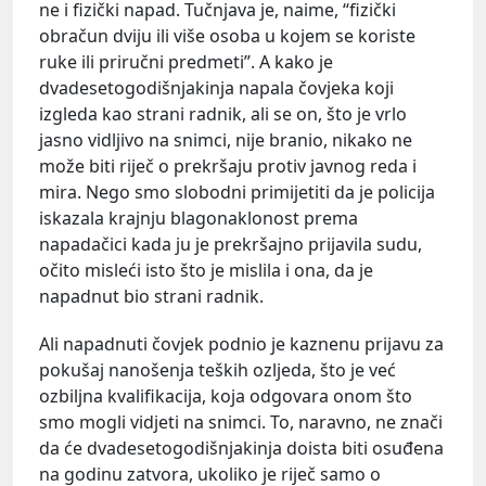
ne i fizički napad. Tučnjava je, naime, “fizički
obračun dviju ili više osoba u kojem se koriste
ruke ili priručni predmeti”. A kako je
dvadesetogodišnjakinja napala čovjeka koji
izgleda kao strani radnik, ali se on, što je vrlo
jasno vidljivo na snimci, nije branio, nikako ne
može biti riječ o prekršaju protiv javnog reda i
mira. Nego smo slobodni primijetiti da je policija
iskazala krajnju blagonaklonost prema
napadačici kada ju je prekršajno prijavila sudu,
očito misleći isto što je mislila i ona, da je
napadnut bio strani radnik.
Ali napadnuti čovjek podnio je kaznenu prijavu za
pokušaj nanošenja teških ozljeda, što je već
ozbiljna kvalifikacija, koja odgovara onom što
smo mogli vidjeti na snimci. To, naravno, ne znači
da će dvadesetogodišnjakinja doista biti osuđena
na godinu zatvora, ukoliko je riječ samo o