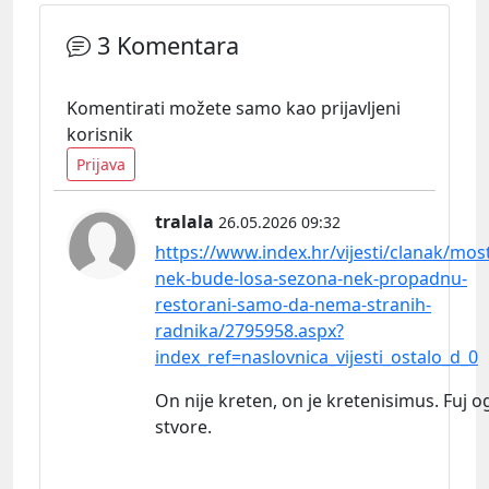
3 Komentara
Komentirati možete samo kao prijavljeni
korisnik
Prijava
tralala
26.05.2026 09:32
https://www.index.hr/vijesti/clanak/mos
nek-bude-losa-sezona-nek-propadnu-
restorani-samo-da-nema-stranih-
radnika/2795958.aspx?
index_ref=naslovnica_vijesti_ostalo_d_0
On nije kreten, on je kretenisimus. Fuj o
stvore.