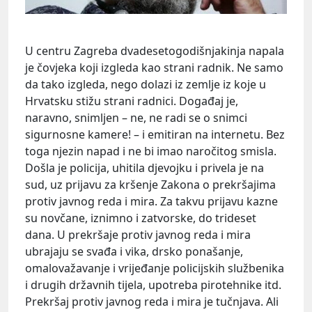
U centru Zagreba dvadesetogodišnjakinja napala
je čovjeka koji izgleda kao strani radnik. Ne samo
da tako izgleda, nego dolazi iz zemlje iz koje u
Hrvatsku stižu strani radnici. Događaj je,
naravno, snimljen – ne, ne radi se o snimci
sigurnosne kamere! – i emitiran na internetu. Bez
toga njezin napad i ne bi imao naročitog smisla.
Došla je policija, uhitila djevojku i privela je na
sud, uz prijavu za kršenje Zakona o prekršajima
protiv javnog reda i mira. Za takvu prijavu kazne
su novčane, iznimno i zatvorske, do trideset
dana. U prekršaje protiv javnog reda i mira
ubrajaju se svađa i vika, drsko ponašanje,
omalovažavanje i vrijeđanje policijskih službenika
i drugih državnih tijela, upotreba pirotehnike itd.
Prekršaj protiv javnog reda i mira je tučnjava. Ali