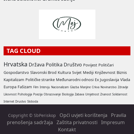
TAG CLOUD
Hrvatska
Država
Politika
Društvo
Povijest
Političari
Gospodarstvo
Slavonski Brod
Kultura
Svijet
Mediji
Književnost
Biznis
Kapitalizam
Političke stranke
Međunarodni odnosi
Ex Jugoslavija
Vlada
Europa
Fašizam
Film
Intervju
Nacionalizam
Glazba
Manjine
Crkva
Novinarstvo
Zdravlje
Likovnost
Psihologija
Poezija
Obrazovanje
Ekologija
Zabava
Umjetnost
Znanost
Solidarnost
Internet
Drustvo
Sloboda
Opći uvjeti korištenja
Pravila
Copyright © SbPeriskop
prenošenja sadržaja
Zaštita privatnosti
Impresum
Kontakt