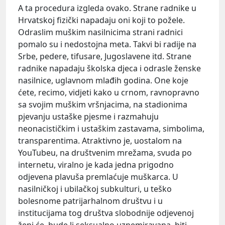
A ta procedura izgleda ovako. Strane radnike u
Hrvatskoj fizički napadaju oni koji to požele.
Odraslim muškim nasilnicima strani radnici
pomalo su i nedostojna meta. Takvi bi radije na
Srbe, pedere, tifusare, Jugoslavene itd. Strane
radnike napadaju školska djeca i odrasle ženske
nasilnice, uglavnom mlađih godina. One koje
ćete, recimo, vidjeti kako u crnom, ravnopravno
sa svojim muškim vršnjacima, na stadionima
pjevanju ustaške pjesme i razmahuju
neonacističkim i ustaškim zastavama, simbolima,
transparentima. Atraktivno je, uostalom na
YouTubeu, na društvenim mrežama, svuda po
internetu, viralno je kada jedna prigodno
odjevena plavuša premlaćuje muškarca. U
nasilničkoj i ubilačkoj subkulturi, u teško
bolesnome patrijarhalnom društvu i u
institucijama tog društva slobodnije odjevenoj
ženi će, bude li seksualno uznemiravana, biti