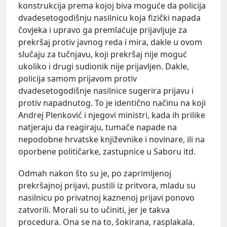
konstrukcija prema kojoj biva moguće da policija
dvadesetogodišnju nasilnicu koja fizički napada
čovjeka i upravo ga premlaćuje prijavljuje za
prekršaj protiv javnog reda i mira, dakle u ovom
slučaju za tučnjavu, koji prekršaj nije moguć
ukoliko i drugi sudionik nije prijavljen. Dakle,
policija samom prijavom protiv
dvadesetogodišnje nasilnice sugerira prijavu i
protiv napadnutog. To je identično načinu na koji
Andrej Plenković i njegovi ministri, kada ih prilike
natjeraju da reagiraju, tumače napade na
nepodobne hrvatske književnike i novinare, ili na
oporbene političarke, zastupnice u Saboru itd.
Odmah nakon što su je, po zaprimljenoj
prekršajnoj prijavi, pustili iz pritvora, mladu su
nasilnicu po privatnoj kaznenoj prijavi ponovo
zatvorili. Morali su to učiniti, jer je takva
procedura. Ona se na to, šokirana, rasplakala.