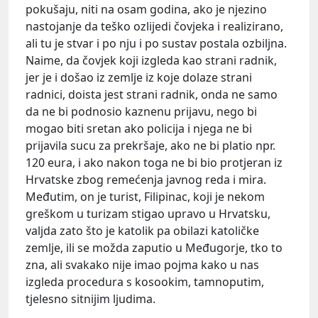
pokušaju, niti na osam godina, ako je njezino
nastojanje da teško ozlijedi čovjeka i realizirano,
ali tu je stvar i po nju i po sustav postala ozbiljna.
Naime, da čovjek koji izgleda kao strani radnik,
jer je i došao iz zemlje iz koje dolaze strani
radnici, doista jest strani radnik, onda ne samo
da ne bi podnosio kaznenu prijavu, nego bi
mogao biti sretan ako policija i njega ne bi
prijavila sucu za prekršaje, ako ne bi platio npr.
120 eura, i ako nakon toga ne bi bio protjeran iz
Hrvatske zbog remećenja javnog reda i mira.
Međutim, on je turist, Filipinac, koji je nekom
greškom u turizam stigao upravo u Hrvatsku,
valjda zato što je katolik pa obilazi katoličke
zemlje, ili se možda zaputio u Međugorje, tko to
zna, ali svakako nije imao pojma kako u nas
izgleda procedura s kosookim, tamnoputim,
tjelesno sitnijim ljudima.