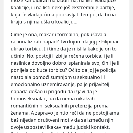
može kandidirati na izborima, na listi vladajuće
koalicije, ili na listi neke još ekstremnije partije,
koja će vladajućima popravljati tempo, da bi na
kraju s njima ušla u koaliciju…
Čime je ona, makar i formalno, pokušavala
racionalizirati napad? Tvrdnjom da joj je Filipinac
ukrao torbicu. Ili time da je mislila kako je on to
učinio. No, postoji li zbilja rečena torbica, i je li
nasilnica dovoljno dobro isplanirala svoj čin i je li
ponijela od kuće torbicu? Očito da joj je policija
nastojala pomoći sumnjom u seksualno ili
emocionalno uznemiravanje, pa je prijavitelj
napada došao u prigodu da izjavi da je
homoseksualac, pa da nema nikakvih
romantičnih ni seksualnih pretenzija prema
ženama. A zapravo je htio reći da ne postoji ama
baš nijedan društveni motiv da se između njih
dvoje uspostavi ikakav međuljudski kontakt,