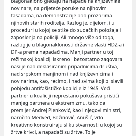
blagonaklono gledaju na napade na književnike i
novinare, na prijeteće poruke na njihovim
fasadama, na demonstracije pod prozorima
njihovih starih roditelja. Razlog je, dijelom, i u
proceduri u kojoj se stiže do sudačkih položaja i
zaposlenja na policiji. Ali mnogo više od toga,
razlog je u blagonaklonosti državne vlasti HDZ-a i
DP-a prema napadačima. Manji partner u toj
režimskoj koaliciji iskreno i bezostatno zagovara
nasilje nad deklasiranim pripadnicima društva,
nad srpskom manjinom i nad književnicima i
novinarima, kao, recimo, i nad svima koji bi slavili
pobjedu antifašističke koalicije iz 1945. Veći
partner u koaliciji neprestano pokušava pristići
manjeg partnera u ekstremizmu, tako da
premijer Andrej Plenković, kao i njegovi ministri,
naročito Medved, Božinović, Anušić, vrlo
kreativno konstruiraju sliku stvarnosti u kojoj su
žrtve krivci, a napadači su žrtve. To je