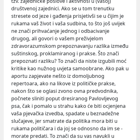
tzv. zajedničke poslove i aktivnosi u (vašoj)
društvenoj zajednici. Ako se u tom trenutku
stresete od jeze i gađenja prisjetivši se u čijim je
rukama vaš život i vaša sudbina, to što još uvijek
ne znači prihvaćanje jednog i odbacivanje
drugog, ali govori o vašem preživjelom
zdravorazumskom prepoznavanju razlika između
suštinskog, proklamiranog i prakse. Što znači
prepoznati razliku? To znači da niste izgubili moć
kritike kao nužnog uvjeta samoobrane. Ako pak u
aportu zapjevate nešto iz domoljubnog
repertoara, ako na likove iz političke prakse,
nakon što se oglasi zvono ovna predvodnika,
počnete sliniti poput dresiranog Pavlovljevog
psa, čak i pomalo u strahu kako će biti ocjenjena
vaša pjevačka izvedba, spadate u beznadežne
slučajeve, jer smatrate da politika mora biti u
rukama političara i da joj se odnosno da im se -
morate predati. To znači da su vas navukli u