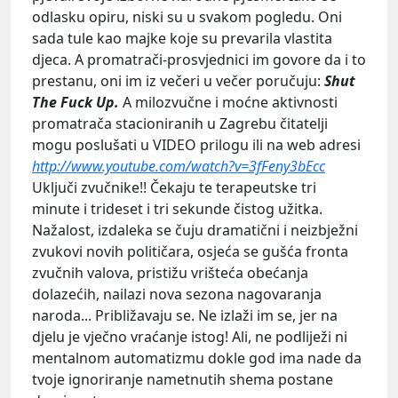
odlasku opiru, niski su u svakom pogledu. Oni
sada tule kao majke koje su prevarila vlastita
djeca. A promatrači-prosvjednici im govore da i to
prestanu, oni im iz večeri u večer poručuju:
Shut
The Fuck Up.
A milozvučne i moćne aktivnosti
promatrača stacioniranih u Zagrebu čitatelji
mogu poslušati u VIDEO prilogu ili na web adresi
http://www.youtube.com/watch?v=3fFeny3bEcc
Uključi zvučnike!!
Čekaju te terapeutske tri
minute i trideset i tri sekunde čistog užitka.
Nažalost, izdaleka se čuju dramatični i neizbježni
zvukovi novih političara, osjeća se gušća fronta
zvučnih valova, pristižu vrišteća obećanja
dolazećih, nailazi nova sezona nagovaranja
naroda... Približavaju se. Ne izlaži im se, jer na
djelu je vječno vraćanje istog! Ali, ne podliježi ni
mentalnom automatizmu dokle god ima nade da
tvoje ignoriranje nametnutih shema postane