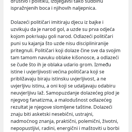
društvo i politiku, izbjegavši tako sudbinu
ispražnjenih boca i njihovih naljepnica.
Dolazeći političari imitiraju djecu iz bajke i
uzvikuju da je narod gol, a uzde su prva odjeća
kojom pokrivaju goli narod. Odlazeći političari
puni su kajanja što uzde nisu discipliniranije
pritegnuli. Političari koji dolaze čine sve da svojim
tam tamom navuku oblake kišonosce, a odlazeći
se čude što ih je oblaka udario grom. Između
istine i uvjerljivosti većina političara koji se
približavaju biraju istinsku uvjerljivost, a ne
uvjerljivu istinu, a oni koji se udaljavaju odabiru
neuvjerljivu laž. Samopuzdanje dolazećeg plod je
njegvog fanatizma, a malodušnost odlazećeg
rezultat je njegove slomljene taštine. Dolazeći
znaju biti asketski nesebični, ustrajni,
nadmoćnog znanja, praktični, polemični, životni,
nepopustljivi, radini, energični i maštoviti u borbi