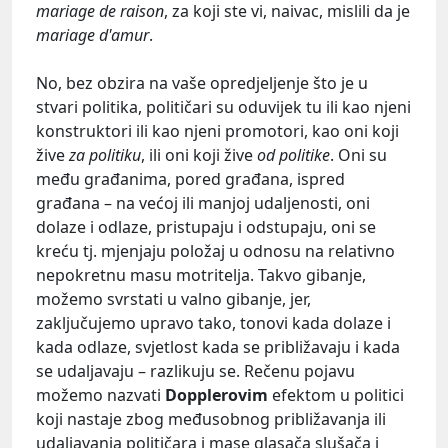
mariage de raison
, za koji ste vi, naivac, mislili da je
mariage d'amur
.
No, bez obzira na vaše opredjeljenje što je u
stvari politika, političari su oduvijek tu ili kao njeni
konstruktori ili kao njeni promotori, kao oni koji
žive
za politiku
, ili oni koji žive
od politike
. Oni su
među građanima, pored građana, ispred
građana – na većoj ili manjoj udaljenosti, oni
dolaze i odlaze, pristupaju i odstupaju, oni se
kreću tj. mjenjaju položaj u odnosu na relativno
nepokretnu masu motritelja. Takvo gibanje,
možemo svrstati u valno gibanje, jer,
zaključujemo upravo tako, tonovi kada dolaze i
kada odlaze, svjetlost kada se približavaju i kada
se udaljavaju – razlikuju se. Rečenu pojavu
možemo nazvati
Dopplerovim
efektom u politici
koji nastaje zbog međusobnog približavanja ili
udaljavanja političara i mase glasača slušača i