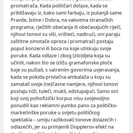
promatrača. Kada političari dolaze, kada se
približavaju iz, kako sami farbaju, iz putanjâ same
Pravde, Istine i Dobra, na valovima stranačkih
programa, rječitih obećanja ili obećavajućih riječi,
njihovi tonovi su viši, vrišteći, nadirući, oni paraju
zaštitne omotače opreza i promatrači postaju
poput konzervi ili boca na koje utiskuju svoje
poruke. Kada odlaze i zbog (zlo)djela koja su
učinili, nakon što se izližu gramafonske ploče
koje su puštali, s vatrenim govorima uvjeravanja,
kada se pokida privlačna ambalaža u koju su
zamatali svoje (ne)časne namjere, njihovi tonovi
postaju niži, tuleći, mukli, odstupajući. Samo oni
koji svoj psihofizički korpus nisu svojevoljno
ponudili kao reklamni yumbo pano za političko-
marketinške poruke u svijetu političkog
spektakla – umiju razlikovati tonove dolazećih i
odlazećih, jer su primjenili Dopplerov efekt na