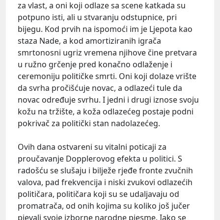
za vlast, a oni koji odlaze sa scene katkada su
potpuno isti, ali u stvaranju odstupnice, pri
bijegu. Kod prvih na ispomoći im je Ljepota kao
staza Nade, a kod amortiziranih igrača
smrtonosni ugriz vremena njihove čine pretvara
u ružno grčenje pred konačno odlaženje i
ceremoniju političke smrti. Oni koji dolaze vrište
da svrha pročišćuje novac, a odlazeći tule da
novac određuje svrhu. I jedni i drugi iznose svoju
kožu na tržište, a koža odlazećeg postaje podni
pokrivač za politički stan nadolazećeg.
Ovih dana ostvareni su vitalni poticaji za
proučavanje Dopplerovog efekta u politici. S
radošću se slušaju i bilježe rjeđe fronte zvučnih
valova, pad frekvencija i niski zvukovi odlazećih
političara, političara koji su se udaljavaju od
promatrača, od onih kojima su koliko još jučer
pjevali svoje izborne narodne pjesme. Iako se