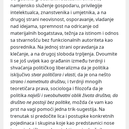
namjensko služenje gospodaru, privilegije
intelektualca, znanstvenika i umjetnika, a na
drugoj strani neovisnost, osporavanje, vladanje
nad idejama, spremnost na odricanje od
materijalnih bogatstava, težnja za istinom i odnos
sa stvarnošću bez funkcionalnih autoriteta kao
posrednika. Na jednoj strani opravdanja za
klečanje, a na drugoj sloboda trpljenja. Dvoumite
li se još uvijek kao građanin između tvrdnji i
shvaćanja političkog liberalizma da je politika
isključivo
stvar političara i vlasti
, da je ona nešto
strano i nametnuto društvu
, i tvrdnji mnogih
teoretičara prava, sociologa i filozofa da je
politika
najviši i sveobuhvatni oblik života društva, da
društvo ne postoji bez politike,
možda će vam kao
prst na vagi pomoći jedna trik-sugestija. Na
trenutak si predočite lica i postupke konkretnih
pojedinaca i skupina koje kao predstavnici nose