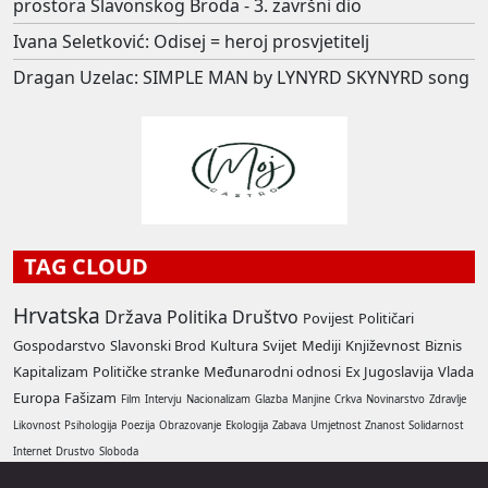
prostora Slavonskog Broda - 3. završni dio
Ivana Seletković: Odisej = heroj prosvjetitelj
Dragan Uzelac: SIMPLE MAN by LYNYRD SKYNYRD song
TAG CLOUD
Hrvatska
Država
Politika
Društvo
Povijest
Političari
Gospodarstvo
Slavonski Brod
Kultura
Svijet
Mediji
Književnost
Biznis
Kapitalizam
Političke stranke
Međunarodni odnosi
Ex Jugoslavija
Vlada
Europa
Fašizam
Film
Intervju
Nacionalizam
Glazba
Manjine
Crkva
Novinarstvo
Zdravlje
Likovnost
Psihologija
Poezija
Obrazovanje
Ekologija
Zabava
Umjetnost
Znanost
Solidarnost
Internet
Drustvo
Sloboda