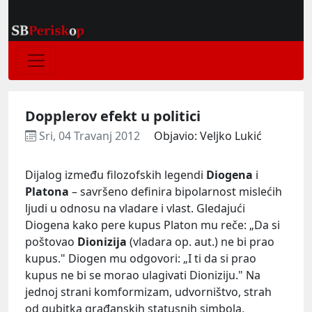
Dopplerov efekt u politici
Sri, 04 Travanj 2012
Objavio: Veljko Lukić
Dijalog između filozofskih legendi
Diogena
i
Platona
– savršeno definira bipolarnost mislećih
ljudi u odnosu na vladare i vlast. Gledajući
Diogena kako pere kupus Platon mu reče: „Da si
poštovao
Dionizija
(vladara op. aut.) ne bi prao
kupus." Diogen mu odgovori: „I ti da si prao
kupus ne bi se morao ulagivati Dioniziju." Na
jednoj strani komformizam, udvorništvo, strah
od gubitka građanskih statusnih simbola,