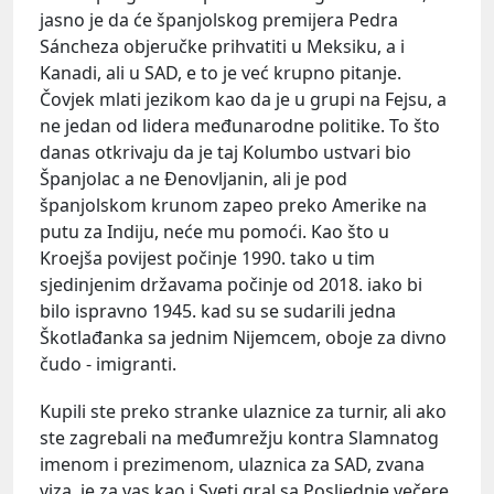
jasno je da će španjolskog premijera Pedra
Sáncheza objeručke prihvatiti u Meksiku, a i
Kanadi, ali u SAD, e to je već krupno pitanje.
Čovjek mlati jezikom kao da je u grupi na Fejsu, a
ne jedan od lidera međunarodne politike. To što
danas otkrivaju da je taj Kolumbo ustvari bio
Španjolac a ne Đenovljanin, ali je pod
španjolskom krunom zapeo preko Amerike na
putu za Indiju, neće mu pomoći. Kao što u
Kroejša povijest počinje 1990. tako u tim
sjedinjenim državama počinje od 2018. iako bi
bilo ispravno 1945. kad su se sudarili jedna
Škotlađanka sa jednim Nijemcem, oboje za divno
čudo - imigranti.
Kupili ste preko stranke ulaznice za turnir, ali ako
ste zagrebali na međumrežju kontra Slamnatog
imenom i prezimenom, ulaznica za SAD, zvana
viza, je za vas kao i Sveti gral sa Posljednje večere.