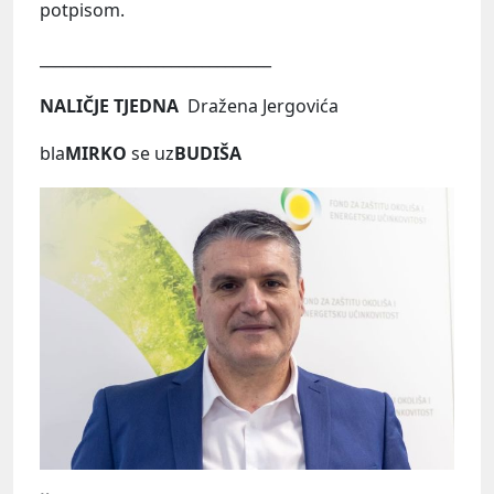
potpisom.
______________________________
NALIČJE TJEDNA
Dražena Jergovića
bla
MIRKO
se uz
BUDIŠA