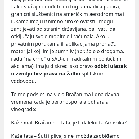
I ako slučajno dođete do tog komadića papira,
granični službenici na američkim aerodromima i
lukama imaju iznimno široke ovlasti i mogu
zahtijevati od stranih državljana, pa i vas, da
otključaju svoje mobitele i računala. Ako u
privatnim porukama ili aplikacijama pronađu
materijal koji im je sumnjiv (npr. šale o drogama,
radu "na crno" u SAD-u ili radikalnim političkim
akcijama), imaju diskrecijsko pravo
odbiti ulazak
u zemlju bez prava na žalbu
splitskom
vodovodu.
To me podsjeti na vic o Bračanima i ona davna
vremena kada je peronosporala poharala
vinograde:
Kaže mali Bračanin – Tata, je li daleko ta Amerika?
Kaže tata – Šuti i plivaj sine, možda zaobiđemo