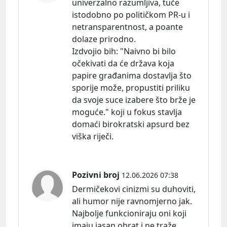
univerzalno razumljiva, tuče
istodobno po političkom PR-u i
netransparentnost, a poante
dolaze prirodno.
Izdvojio
bih:
"Naivno bi bilo
očekivati da će država koja
papire građanima dostavlja što
sporije može, propustiti priliku
da svoje suce izabere što brže je
moguće." koji u fokus stavlja
domaći birokratski apsurd bez
viška riječi.
Pozivni broj
12.06.2026 07:38
Dermičekovi cinizmi su duhoviti,
ali humor nije ravnomjerno jak.
Najbolje funkcioniraju oni koji
imaju jasan obrat i ne traže