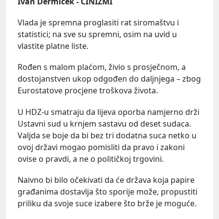
Ivan Dermiček - CINIZMI
Vlada je spremna proglasiti rat siromaštvu i
statistici; na sve su spremni, osim na uvid u
vlastite platne liste.
Rođen s malom plaćom, živio s prosječnom, a
dostojanstven ukop odgođen do daljnjega – zbog
Eurostatove procjene troškova života.
U HDZ-u smatraju da lijeva oporba namjerno drži
Ustavni sud u krnjem sastavu od deset sudaca.
Valjda se boje da bi bez tri dodatna suca netko u
ovoj državi mogao pomisliti da pravo i zakoni
ovise o pravdi, a ne o političkoj trgovini.
Naivno bi bilo očekivati da će država koja papire
građanima dostavlja što sporije može, propustiti
priliku da svoje suce izabere što brže je moguće.