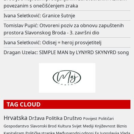
povezanim s onečišćenjem zraka
Ivana Seletković: Granice šutnje
Tomislav Pupić: Otvoreni poziv za obnovu zapuštenih
prostora Slavonskog Broda - 3. završni dio
Ivana Seletković: Odisej = heroj prosvjetitelj
Dragan Uzelac: SIMPLE MAN by LYNYRD SKYNYRD song
TAG CLOUD
Hrvatska
Država
Politika
Društvo
Povijest
Političari
Gospodarstvo
Slavonski Brod
Kultura
Svijet
Mediji
Književnost
Biznis
Kapitalizam
Političke stranke
Međunarodni odnosi
Ex Jugoslavija
Vlada