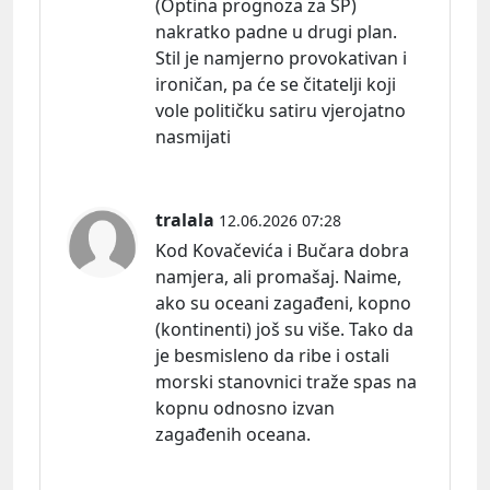
(Optina prognoza za SP)
nakratko padne u drugi plan.
Stil je namjerno provokativan i
ironičan, pa će se čitatelji koji
vole političku satiru vjerojatno
nasmijati
tralala
12.06.2026 07:28
Kod Kovačevića i Bučara dobra
namjera, ali promašaj. Naime,
ako su oceani zagađeni, kopno
(kontinenti) još su više. Tako da
je besmisleno da ribe i ostali
morski stanovnici traže spas na
kopnu odnosno izvan
zagađenih oceana.