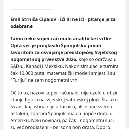
_____________________
Emil Strniša Cipalov - Ići ili ne ići - pitanje je za
odabrane
Tamo neko super računalo analitičke tvrtke
Opta već je proglasilo Španjolsku prvim
favoritom za osvajanje predstojećeg Svjetskog
nogometnog prvenstva 2026.
koje se održava u
SAD-u, Kanadi i Meksiku. Nakon simulacije turnira
čak 10.000 puta, matematički modeli smjestili su
"Furiju" na sam nogometni vrh.
Očito to, nazovi super računalo, nije uzelo u obzir
stanje figura na svjetskoj šahovskoj ploči. Šta ako
Izrael, koji istina nije u turniru, ali je nad svemu
ostalom, zabrani Španjolcima da uopće dođu u
Ameriku. Neki novinari, pa čak i nogometni suci
su već proglašeni – persona non grata. Dobro,