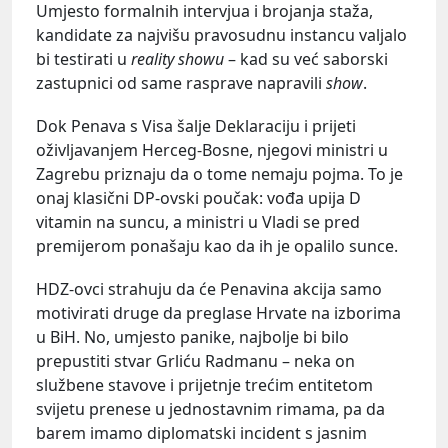
Umjesto formalnih intervjua i brojanja staža,
kandidate za najvišu pravosudnu instancu valjalo
bi testirati u
reality showu
– kad su već saborski
zastupnici od same rasprave napravili
show
.
Dok Penava s Visa šalje Deklaraciju i prijeti
oživljavanjem Herceg-Bosne, njegovi ministri u
Zagrebu priznaju da o tome nemaju pojma. To je
onaj klasični DP-ovski poučak: vođa upija D
vitamin na suncu, a ministri u Vladi se pred
premijerom ponašaju kao da ih je opalilo sunce.
HDZ-ovci strahuju da će Penavina akcija samo
motivirati druge da preglase Hrvate na izborima
u BiH. No, umjesto panike, najbolje bi bilo
prepustiti stvar Grliću Radmanu – neka on
službene stavove i prijetnje trećim entitetom
svijetu prenese u jednostavnim rimama, pa da
barem imamo diplomatski incident s jasnim