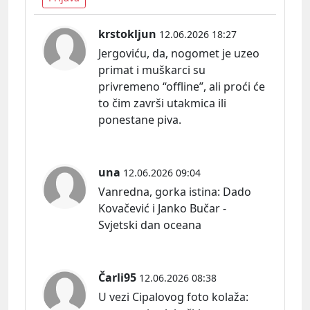
krstokljun
12.06.2026 18:27
Jergoviću, da, nogomet je uzeo
primat i muškarci su
privremeno “offline”, ali proći će
to čim završi utakmica ili
ponestane piva.
una
12.06.2026 09:04
Vanredna, gorka
istina:
Dado
Kovačević i Janko Bučar -
Svjetski dan oceana
Čarli95
12.06.2026 08:38
U vezi Cipalovog foto kolaž
a: