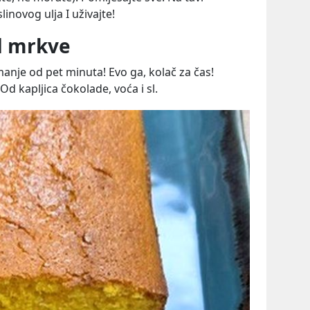
inovog ulja I uživajte!
od mrkve
manje od pet minuta! Evo ga, kolač za čas!
Od kapljica čokolade, voća i sl.