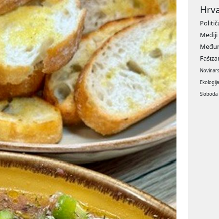
Hrv
Politič
Mediji
Međun
Fašiz
Novinar
Ekologij
Sloboda