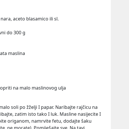
nara, aceto blasamico ili sl.
vni do 300 g
ata maslina
popriti na malo maslinovog ulja
 malo soli po žželji I papar. Naribajte rajčicu na
bajte, zatim isto tako I luk. Masline nasijecite I
pite origanom, namrvite fetu, dodajte šaku
te, ne morate). Pomiješajte sve. Na tavi