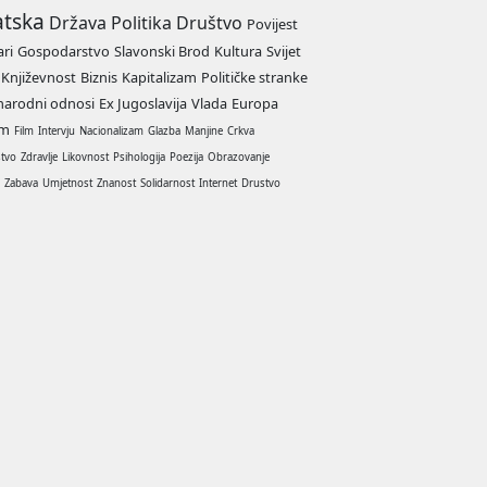
atska
Država
Politika
Društvo
Povijest
ari
Gospodarstvo
Slavonski Brod
Kultura
Svijet
Književnost
Biznis
Kapitalizam
Političke stranke
arodni odnosi
Ex Jugoslavija
Vlada
Europa
am
Film
Intervju
Nacionalizam
Glazba
Manjine
Crkva
stvo
Zdravlje
Likovnost
Psihologija
Poezija
Obrazovanje
a
Zabava
Umjetnost
Znanost
Solidarnost
Internet
Drustvo