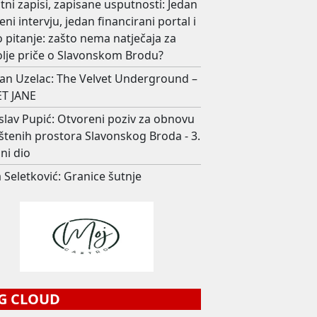
ni zapisi, zapisane usputnosti: Jedan
eni intervju, jedan financirani portal i
 pitanje: zašto nema natječaja za
olje priče o Slavonskom Brodu?
an Uzelac: The Velvet Underground –
T JANE
slav Pupić: Otvoreni poziv za obnovu
štenih prostora Slavonskog Broda - 3.
ni dio
 Seletković: Granice šutnje
G CLOUD