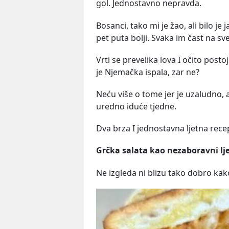
gol. Jednostavno nepravda.
Bosanci, tako mi je žao, ali bilo je 
pet puta bolji. Svaka im čast na s
Vrti se prevelika lova I očito post
je Njemačka ispala, zar ne?
Neću više o tome jer je uzaludno, 
uredno iduće tjedne.
Dva brza I jednostavna ljetna rece
Grčka salata kao nezaboravni lje
Ne izgleda ni blizu tako dobro kako 