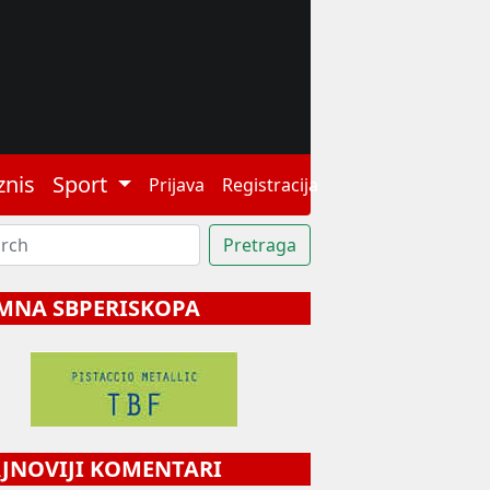
znis
Sport
Prijava
Registracija
MNA SBPERISKOPA
NOVIJI KOMENTARI