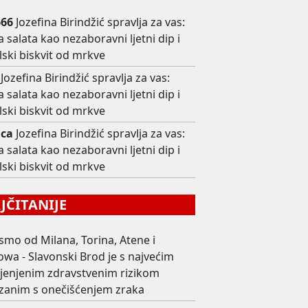
666
Jozefina Birindžić spravlja za vas:
 salata kao nezaboravni ljetni dip i
lski biskvit od mrkve
Jozefina Birindžić spravlja za vas:
 salata kao nezaboravni ljetni dip i
lski biskvit od mrkve
ica
Jozefina Birindžić spravlja za vas:
 salata kao nezaboravni ljetni dip i
lski biskvit od mrkve
ČITANIJE
smo od Milana, Torina, Atene i
wa - Slavonski Brod je s najvećim
ijenjenim zdravstvenim rizikom
zanim s onečišćenjem zraka