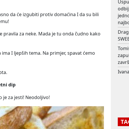
Usput
odbij
jasno da će izgubiti protiv domaćina I da su bili
jedno
vemu!
najb
Drag
oje pravila za neke. Mada je tu onda čudno kako
SWEE
Tomi
a ima I ljepših tema. Na primjer, spavat ćemo
zapu
završ
Ivana
pta.
tni dip
je za jesti! Neodoljivo!
TA