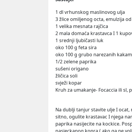
1 dl vrhunskog maslinovog ulja
3 žlice omiljenog octa, emulzija od 
1 velika mesnata rajčica
2 mala domaća krastavca I 1 kupo
1 srednji ljubičasti luk
oko 100 g feta sira
oko 100 g grubo narezanih kakam
1/2 zelene paprika
sušeni origano
žličica soli
svježi kopar
Kruh za umakanje- Focaccia ili sl, 
Na dublji tanjur stavite ulje I ocat,
sitno, ogulite krastavac I njega nari
paprika nasijecite na kockice. Pos
nasjeckanog kopra ( ako ga ne voli