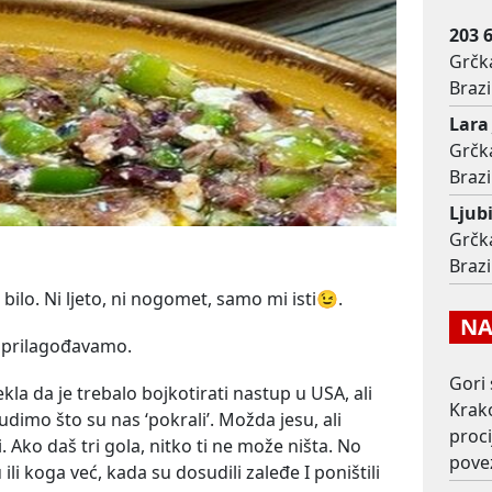
203 
Grčka
Brazi
Lara
Grčka
Brazi
Ljub
Grčka
Brazi
 bilo. Ni ljeto, ni nogomet, samo mi isti😉.
NAJ
 prilagođavamo.
Gori 
a da je trebalo bojkotirati nastup u USA, ali
Krako
čudimo što su nas ‘pokrali’. Možda jesu, ali
proc
i. Ako daš tri gola, nitko ti ne može ništa. No
pove
li koga već, kada su dosudili zaleđe I poništili