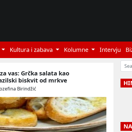
Kultura i zabava
Kolumne
Intervju
Bi
 za vas: Grčka salata kao
azilski biskvit od mrkve
HI
Jozefina Birindžić
NAJ