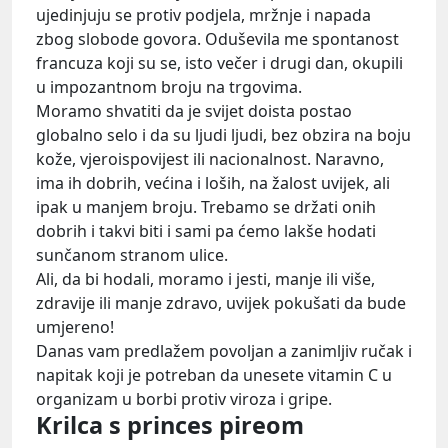
ujedinjuju se protiv podjela, mržnje i napada
zbog slobode govora. Oduševila me spontanost
francuza koji su se, isto večer i drugi dan, okupili
u impozantnom broju na trgovima.
Moramo shvatiti da je svijet doista postao
globalno selo i da su ljudi ljudi, bez obzira na boju
kože, vjeroispovijest ili nacionalnost. Naravno,
ima ih dobrih, većina i loših, na žalost uvijek, ali
ipak u manjem broju. Trebamo se držati onih
dobrih i takvi biti i sami pa ćemo lakše hodati
sunčanom stranom ulice.
Ali, da bi hodali, moramo i jesti, manje ili više,
zdravije ili manje zdravo, uvijek pokušati da bude
umjereno!
Danas vam predlažem povoljan a zanimljiv ručak i
napitak koji je potreban da unesete vitamin C u
organizam u borbi protiv viroza i gripe.
Krilca s princes pireom