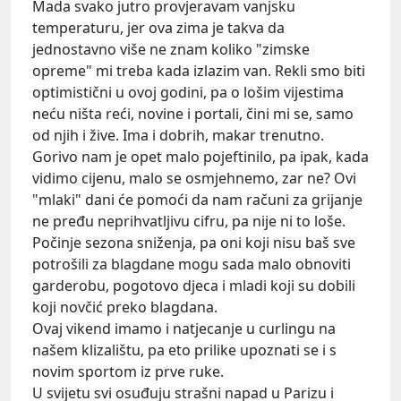
Mada svako jutro provjeravam vanjsku
temperaturu, jer ova zima je takva da
jednostavno više ne znam koliko "zimske
opreme" mi treba kada izlazim van. Rekli smo biti
optimistični u ovoj godini, pa o lošim vijestima
neću ništa reći, novine i portali, čini mi se, samo
od njih i žive. Ima i dobrih, makar trenutno.
Gorivo nam je opet malo pojeftinilo, pa ipak, kada
vidimo cijenu, malo se osmjehnemo, zar ne? Ovi
"mlaki" dani će pomoći da nam računi za grijanje
ne pređu neprihvatljivu cifru, pa nije ni to loše.
Počinje sezona sniženja, pa oni koji nisu baš sve
potrošili za blagdane mogu sada malo obnoviti
garderobu, pogotovo djeca i mladi koji su dobili
koji novčić preko blagdana.
Ovaj vikend imamo i natjecanje u curlingu na
našem klizalištu, pa eto prilike upoznati se i s
novim sportom iz prve ruke.
U svijetu svi osuđuju strašni napad u Parizu i