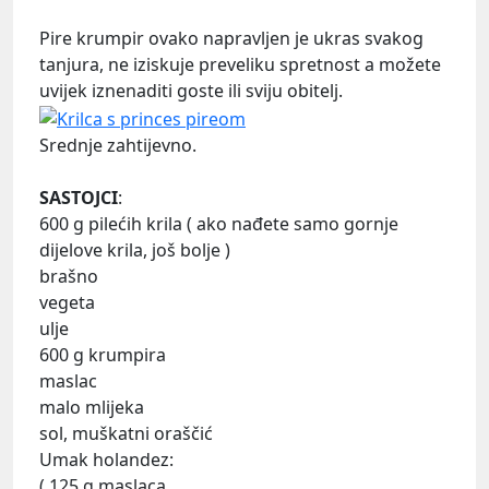
Pire krumpir ovako napravljen je ukras svakog
tanjura, ne iziskuje preveliku spretnost a možete
uvijek iznenaditi goste ili sviju obitelj.
Srednje zahtijevno.
SASTOJCI
:
600 g pilećih krila ( ako nađete samo gornje
dijelove krila, još bolje )
brašno
vegeta
ulje
600 g krumpira
maslac
malo mlijeka
sol, muškatni oraščić
Umak holandez:
( 125 g maslaca