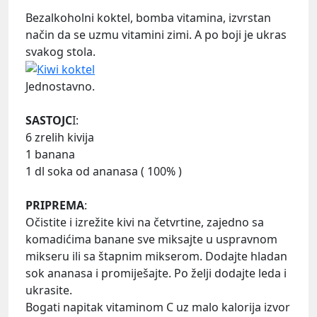
Bezalkoholni koktel, bomba vitamina, izvrstan
način da se uzmu vitamini zimi. A po boji je ukras
svakog stola.
Jednostavno.
SASTOJC
I:
6 zrelih kivija
1 banana
1 dl soka od ananasa ( 100% )
PRIPREMA
:
Očistite i izrežite kivi na četvrtine, zajedno sa
komadićima banane sve miksajte u uspravnom
mikseru ili sa štapnim mikserom. Dodajte hladan
sok ananasa i promiješajte. Po želji dodajte leda i
ukrasite.
Bogati napitak vitaminom C uz malo kalorija izvor