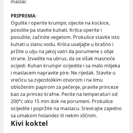
maslac
PRIPREMA
:
Ogulite i operite krumpir, sijecite na kockice,
posolite pa stavite kuhati. Krilca operite i
posušite, začinite vegetom. Prokulice stavite isto
kuhati u slanu vodu. Krilca uvaljajte u brašno i
pržite u ulju na jakoj vatri da porumene s obje
strane. Izvadite na ubrus, da se višak masnoće
ocijedi. Kuhan krumpir ocijedite i sa malo mlijeka
i maslacem napravite pire. Ne rijedak. Stavite u
vrećicu sa zvjezdolikim otvorom i na limu
obloženim papirom za pečenje, pravite princeze
kao za princez krafne. Pecite na temperaturi od
200°c oko 15 min dok ne porumeni. Prokulice
ocijedite i popržite na maslacu. Srevirajte zajedno
sa umakom holandez ili nekim sličnim.
Kivi koktel