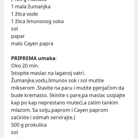
1 mala žumanjka
1 žlica vode
1 žlica limunovog soka
sol
papar
malo Cayen papra
PRIPREMA umaka
:
Oko 20 min.
Istopite maslac na laganoj vatri.
Žumanjke,vodu,limunov sok i sol mutite
mikserom .Stavite na paru i mutite pjenjačom da
bude kremasto. Skinite s pare,pa maslac usipajte
kap po kap neprestano muteći,a zatim tankim
mlazom. Sa solju,paprom i Cayen paprom
začinite i odmah servirajte.)
500 g prokulica
sol