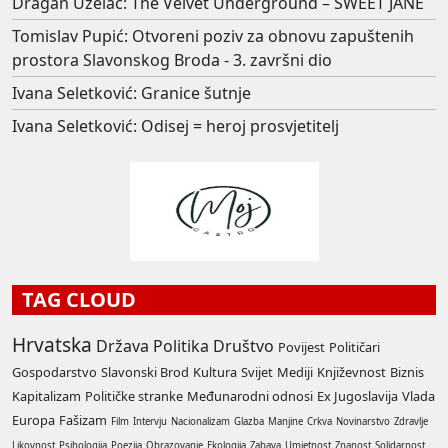
Dragan Uzelac: The Velvet Underground – SWEET JANE
Tomislav Pupić: Otvoreni poziv za obnovu zapuštenih
prostora Slavonskog Broda - 3. završni dio
Ivana Seletković: Granice šutnje
Ivana Seletković: Odisej = heroj prosvjetitelj
TAG CLOUD
Hrvatska
Država
Politika
Društvo
Povijest
Političari
Gospodarstvo
Slavonski Brod
Kultura
Svijet
Mediji
Književnost
Biznis
Kapitalizam
Političke stranke
Međunarodni odnosi
Ex Jugoslavija
Vlada
Europa
Fašizam
Film
Intervju
Nacionalizam
Glazba
Manjine
Crkva
Novinarstvo
Zdravlje
Likovnost
Psihologija
Poezija
Obrazovanje
Ekologija
Zabava
Umjetnost
Znanost
Solidarnost