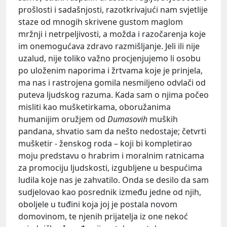
prošlosti i sadašnjosti, razotkrivajući nam svjetlije
staze od mnogih skrivene gustom maglom
mržnji i netrpeljivosti, a možda i razočarenja koje
im onemogućava zdravo razmišljanje. Jeli ili nije
uzalud, nije toliko važno procjenjujemo li osobu
po uloženim naporima i žrtvama koje je prinjela,
ma nas i rastrojena gomila nesmiljeno odvlači od
puteva ljudskog razuma. Kada sam o njima počeo
misliti kao mušketirkama, oboružanima
humanijim oružjem od
Dumasovih
muških
pandana, shvatio sam da nešto nedostaje; četvrti
mušketir - ženskog roda – koji bi kompletirao
moju predstavu o hrabrim i moralnim ratnicama
za promociju ljudskosti, izgubljene u bespućima
ludila koje nas je zahvatilo. Onda se desilo da sam
sudjelovao kao posrednik između jedne od njih,
oboljele u tuđini koja joj je postala novom
domovinom, te njenih prijatelja iz one nekoć