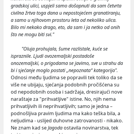
gradskoj ulici, uspjeli samo došapnuti da sam četvrta
civilna žrtva toga dana u nepostojećem granatiranju,
a samo u njihovom prostoru leta od nekoliko ulica.
Bilo mi nekako drago, eto, da sam i ja netko od onih
što ne mogu biti svi."
"Oluja prohujala, šume razlistale, kuće se
ispraznile. Ljudi ovozemaljski postadoše
onozemaljski, o prigodama se javimo, sve u strahu da
bi i sjećanje moglo postati „nepoznata“ kategorija".
Odnosi među ljudima se popravili tek toliko da se
više ne ubijaju, sjećanja podobnih pročišćena su
od nepodobnih osoba i sadržaja, dresirajući nove
naraštaje za "prihvatljive" istine. No, njih nema
prihvatljivih ili neprihvatljivih; samo je jedna –
podnošljiva pravim ljudima ma kako teška bila, a
neljudima - uslijed duhovne zatrovanosti - nikako.
Ne znam kad se
Jagoda
ostavila novinarstva, tek