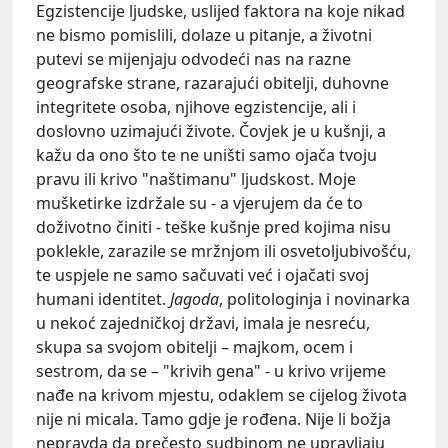
Egzistencije ljudske, uslijed faktora na koje nikad
ne bismo pomislili, dolaze u pitanje, a životni
putevi se mijenjaju odvodeći nas na razne
geografske strane, razarajući obitelji, duhovne
integritete osoba, njihove egzistencije, ali i
doslovno uzimajući živote. Čovjek je u kušnji, a
kažu da ono što te ne uništi samo ojača tvoju
pravu ili krivo "naštimanu" ljudskost. Moje
mušketirke izdržale su - a vjerujem da će to
doživotno činiti - teške kušnje pred kojima nisu
poklekle, zarazile se mržnjom ili osvetoljubivošću,
te uspjele ne samo sačuvati već i ojačati svoj
humani identitet.
Jagoda
, politologinja i novinarka
u nekoć zajedničkoj državi, imala je nesreću,
skupa sa svojom obitelji – majkom, ocem i
sestrom, da se – "krivih gena" - u krivo vrijeme
nađe na krivom mjestu, odaklem se cijelog života
nije ni micala. Tamo gdje je rođena. Nije li božja
nepravda da prečesto sudbinom ne upravljaju