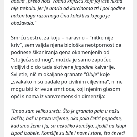
dobila „preko noći“ radnu knjižicu koja joj više nikad
nije trebala. Jer je umrla od karcinoma tri i pol godine
nakon toga razornoga čina kolektiva kojega je
obožavala."
Smrću sestre, za koju – naravno – "nitko nije
kriv", sem valjda njena biološka neotpornost da
podnese šikaniranja gena okamenjenih od
"stoljeća sedmog", možda je samo započeo
vidljivi dio do tada skrivene
Jagodine
kalvarije.
Svijetle, ničim okaljane granate
"Oluje"
koje
„svakako nisu padale po civilnim ciljevima“, ni ne
mogu biti krive za smrt oca, koji njenim glasom
opći s nama iz vanvremenskih dimenzija:
"Imao sam veliku sreću. Što je granata pala u našu
bašču, baš u pravo vrijeme, oko pola četiri popodne,
kad smo žena i ja, sa nekoliko komšija, sjedili na klupi
ispod izabele. Komšije su bile i nove i stare, što će reći