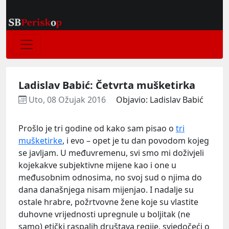
Ladislav Babić: Četvrta mušketirka
Uto, 08 Ožujak 2016
Objavio: Ladislav Babić
Prošlo je tri godine od kako sam pisao o
tri
mušketirke
, i evo – opet je tu dan povodom kojeg
se javljam. U međuvremenu, svi smo mi doživjeli
kojekakve subjektivne mijene kao i one u
međusobnim odnosima, no svoj sud o njima do
dana današnjega nisam mijenjao. I nadalje su
ostale hrabre, požrtvovne žene koje su vlastite
duhovne vrijednosti upregnule u boljitak (ne
samo) etički raspalih društava regije, svjedočeći o