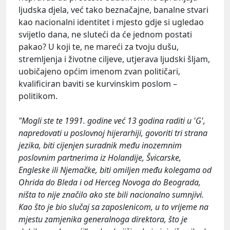
ljudska djela, već tako beznačajne, banalne stvari
kao nacionalni identitet i mjesto gdje si ugledao
svijetlo dana, ne sluteći da će jednom postati
pakao? U koji te, ne mareći za tvoju dušu,
stremljenja i životne ciljeve, utjerava ljudski šljam,
uobičajeno općim imenom zvan političari,
kvalificiran baviti se kurvinskim poslom –
politikom.
"Mogli ste te 1991. godine već 13 godina raditi u 'G',
napredovati u poslovnoj hijerarhiji, govoriti tri strana
jezika, biti cijenjen suradnik među inozemnim
poslovnim partnerima iz Holandije, Švicarske,
Engleske ili Njemačke, biti omiljen među kolegama od
Ohrida do Bleda i od Herceg Novoga do Beograda,
ništa to nije značilo ako ste bili nacionalno sumnjivi.
Kao što je bio slučaj sa zaposlenicom, u to vrijeme na
mjestu zamjenika generalnoga direktora, što je