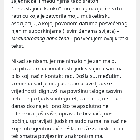
zajedničke. I među njima tako sretoh
"nedostajuću kariku" moje imaginacije, četvrtu
ratnicu koja je zatvorila moju mušketirsku
asocijaciju, a kojoj povodom datuma posvećenog
njenim suborkinjama (i svim ženama svijeta) –
Međunarodnog dana žena
– posvećujem ovaj kratki
tekst.
Nikad se nisam, jer me nimalo nije zanimalo,
raspitivao o nacionalnosti ljudi s kojima sam na
bilo koji način kontaktirao. Došla su, međutim,
vremena kad je mulj potopio prave ljudske
vrijednosti, dignuvši na površinu taloge sasvim
nebitne po ljudski integritet, pa – htio, ne htio -
danas doznaješ i ono što te apsolutno ne
interesira. Još i više, upravo te beznačajnosti
počinju upravljati ljudskim sudbinama, na načine
koje inteligentno biće teško može zamisliti, ili ih
tek smatra povijesnim anakronizmima.