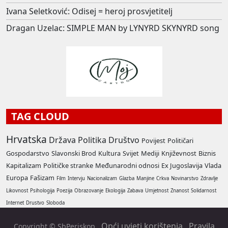
Ivana Seletković: Odisej = heroj prosvjetitelj
Dragan Uzelac: SIMPLE MAN by LYNYRD SKYNYRD song
TAG CLOUD
Hrvatska
Država
Politika
Društvo
Povijest
Političari
Gospodarstvo
Slavonski Brod
Kultura
Svijet
Mediji
Književnost
Biznis
Kapitalizam
Političke stranke
Međunarodni odnosi
Ex Jugoslavija
Vlada
Europa
Fašizam
Film
Intervju
Nacionalizam
Glazba
Manjine
Crkva
Novinarstvo
Zdravlje
Likovnost
Psihologija
Poezija
Obrazovanje
Ekologija
Zabava
Umjetnost
Znanost
Solidarnost
Internet
Drustvo
Sloboda
Opći uvjeti korištenja
Pravila
Copyright © SbPeriskop