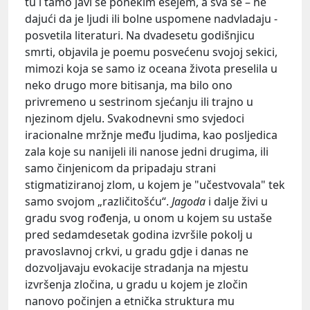
tu i tamo javi se ponekim esejem, a sva se – ne
dajući da je ljudi ili bolne uspomene nadvladaju -
posvetila literaturi. Na dvadesetu godišnjicu
smrti, objavila je poemu posvećenu svojoj sekici,
mimozi koja se samo iz oceana života preselila u
neko drugo more bitisanja, ma bilo ono
privremeno u sestrinom sjećanju ili trajno u
njezinom djelu. Svakodnevni smo svjedoci
iracionalne mržnje među ljudima, kao posljedica
zala koje su nanijeli ili nanose jedni drugima, ili
samo činjenicom da pripadaju strani
stigmatiziranoj zlom, u kojem je "učestvovala" tek
samo svojom „različitošću“.
Jagoda
i dalje živi u
gradu svog rođenja, u onom u kojem su ustaše
pred sedamdesetak godina izvršile pokolj u
pravoslavnoj crkvi, u gradu gdje i danas ne
dozvoljavaju evokacije stradanja na mjestu
izvršenja zločina, u gradu u kojem je zločin
nanovo počinjen a etnička struktura mu