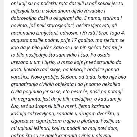
oni koji su na početku rata doselili u naš sokak jer su
mijenjali kuću u slobodnom dijelu Hrvatske i
dobrovoljno došli u okupirani dio. S nama, starima i
novima, još neki starosjedioci, nećete vjerovati, ali
nacionalno izmiješani, odnosno i Hrvati i Srbi. Toga 4.
augusta poslije podne, prije 17 godina, ma sjećam se
kao da je bilo jučer. Kako se i ne bih sjećao kad mi je
to bilo posljednje što sam vidio i čuo. Pa ostalo
urezano u um i tijelo, u meso koje je već strunulo do
kosti. Ilovača radi svoje, na lokaciji: brdašce ponad
varošice, Novo groblje. Slušam, od tada, kako nije bilo
granatiranja civilnih objekata i da je samo nekoliko
civila poginulo jer su se, eto nesreće, našli na putanji
tih negranata. Jest da je bila nevidljiva, a kad sam je
čuo, već su šrapneli bili u meni, ljetna karirana
košulja zakrvavljena, sandale u drugom dvorištu, a
cigareta sa cigaršpicom trajno u plućima. Poslije su
mi uginuli lešinari, koji su padali na moj novi dom,
nakon što su se najeli krepanih svinja u glavnoj