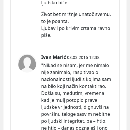
ljudsko biće."
Život bez mržnje unatoč svemu,
to je poanta.
Ljubav i po krivim crtama ravno
piše.
Ivan Marić
08.03.2016 12:38
"Nikad se nisam, jer me nimalo
nije zanimalo, raspitivao o
nacionalnosti ljudi s kojima sam
na bilo koji način kontaktirao.
Došla su, međutim, vremena
kad je mulj potopio prave
ljudske vrijednosti, dignuvši na
površinu taloge sasvim nebitne
po ljudski integritet, pa – htio,
ne htio – danas doznaješ i ono