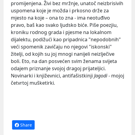
promijenjena. Živi bez mržnje, unatoč neizbrisivih
uspomena koje je možda i prkosno drže za
mjesto na koje – ona to zna - ima neotuđivo
pravo, baš kao svako ljudsko biće. Piše poezjiu,
kroniku rodnog grada i pjesme na lokalnom
dijalektu, podižući kao pripadnica "nepodobnih"
veći spomenik zavičaju no njegovi "iskonski"
žitelji, od kojih su joj mnogi nanijeli neizlječive
boli. Eto, na dan posvećen svim ženama svijeta
odajem priznanje svojoj dragoj prijateljici.
Novinarki i književnici, antifašistkinji
Jagodi
- mojoj
četvrtoj mušketirki
.
Share