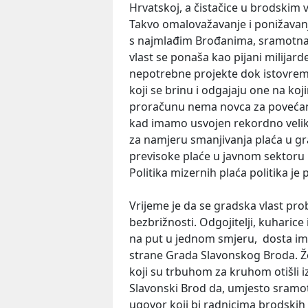
Hrvatskoj, a čistačice u brodskim
Takvo omalovažavanje i ponižavanje
s najmlađim Brođanima, sramotna 
vlast se ponaša kao pijani milijar
nepotrebne projekte dok istovreme
koji se brinu i odgajaju one na ko
proračunu nema novca za povećanje
kad imamo usvojen rekordno veli
za namjeru smanjivanja plaća u gr
previsoke plaće u javnom sektoru
Politika mizernih plaća politika je
Vrijeme je da se gradska vlast prob
bezbrižnosti. Odgojitelji, kuharic
na put u jednom smjeru, dosta im 
strane Grada Slavonskog Broda. Že
koji su trbuhom za kruhom otišli
Slavonski Brod da, umjesto sramot
ugovor koji bi radnicima brodskih