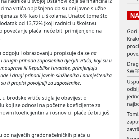
a radnike u svojoj Ustanovi koja se financira iz
ima vrtića objašnjeno da su oni javne službe i
NAJ
anjena za 6% kao i u školama. Unatoč tome što
odatak od 13,72% (koji radnici u školstvu
 povećanje plaća neće biti primijenjeno na
Gori 
.
Krako
proc
 odgoju i obrazovanju propisuje da se
na
pove
 drugih prihoda zaposlenika dječjih vrtića, koji su u
Drag
samouprave ili Republike Hrvatske, primjenjuju
SWEE
ade i drugi prihodi javnih službenika i namještenika
Usput
u ti propisi povoljniji za zaposlenike
.
odbij
jedno
u brodske vrtiće stigla je obavijest o
najb
lu koji se odnosi na početne koeficijente za
im koeficijentima i osnovici, plaće će biti još
Tomi
zapu
završ
 od najvećih gradonačelničkih plaća u