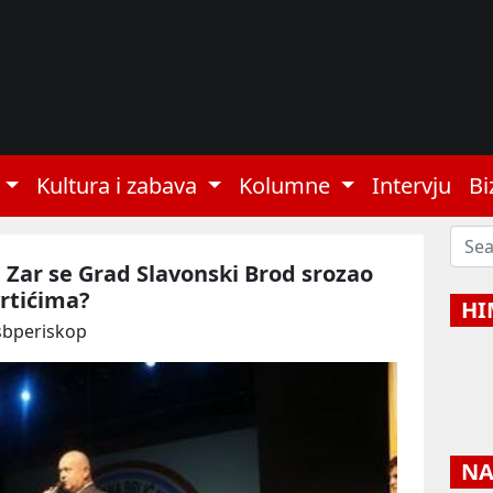
Kultura i zabava
Kolumne
Intervju
Bi
 Zar se Grad Slavonski Brod srozao
vrtićima?
HI
sbperiskop
NAJ