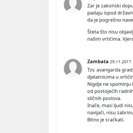
Zar je zakonski dop
padaju ispod državno
da je pogrešno naved
Šteta što nisu objavl
našim vrtićima. Vjero
Zambata
29.11.2017 
Tzv. avangarda grads
djelatnicima u vrtić
Nigdje ne spominju b
od postojećih radnih
sličnih poslova.
Inače, masi ljudi nis
navijači, nisu zabrinu
Bitno je sraćkati.