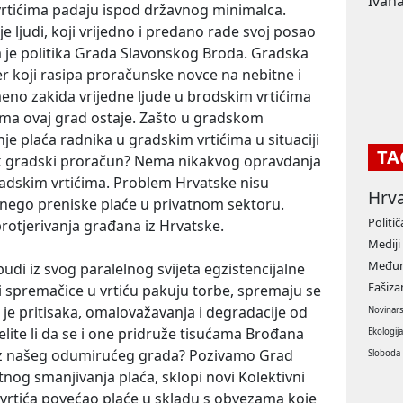
Ivana
 vrtićima padaju ispod državnog minimalca.
 ljudi, koji vrijedno i predano rade svoj posao
je politika Grada Slavonskog Broda. Gradska
der koji rasipa proračunske novce na nebitne i
no zakida vrijedne ljude u brodskim vrtićima
jima ovaj grad ostaje. Zašto u gradskom
 plaća radnika u gradskim vrtićima u situaciji
TA
k gradski proračun? Nema nikakvog opravdanja
adskim vrtićima. Problem Hrvatske nisu
Hrv
 nego preniske plaće u privatnom sektoru.
Politič
 protjerivanja građana iz Hrvatske.
Mediji
Međun
udi iz svog paralelnog svijeta egzistencijalne
Fašiz
e i spremačice u vrtiću pakuju torbe, spremaju se
je pritisaka, omalovažavanja i degradacije od
Novinar
lite li da se i one pridruže tisućama Brođana
Ekologij
 iz našeg odumirućeg grada? Pozivamo Grad
Sloboda
nog smanjivanja plaća, sklopi novi Kolektivni
 vrtića povećao plaće u skladu s obvezama koje