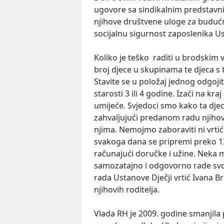
ugovore sa sindikalnim predstavnic
njihove društvene uloge za budućn
socijalnu sigurnost zaposlenika Us
Koliko je teško raditi u brodskim v
broj djece u skupinama te djeca s 
Stavite se u položaj jednog odgoji
starosti 3 ili 4 godine. Izaći na kr
umijeće. Svjedoci smo kako ta dje
zahvaljujući predanom radu njihovi
njima. Nemojmo zaboraviti ni vrtić
svakoga dana se pripremi preko 13
računajući doručke i užine. Neka 
samozatajno i odgovorno rade svoj 
rada Ustanove Dječji vrtić Ivana Br
njihovih roditelja.
Vlada RH je 2009. godine smanjila