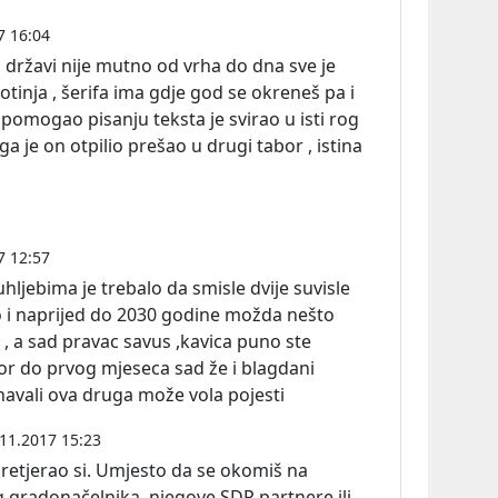
7 16:04
oj državi nije mutno od vrha do dna sve je
otinja , šerifa ima gdje god se okreneš pa i
ripomogao pisanju teksta je svirao u isti rog
a je on otpilio prešao u drugi tabor , istina
7 12:57
hljebima je trebalo da smisle dvije suvisle
o i naprijed do 2030 godine možda nešto
, a sad pravac savus ,kavica puno ste
or do prvog mjeseca sad že i blagdani
navali ova druga može vola pojesti
11.2017 15:23
retjerao si. Umjesto da se okomiš na
gradonačelnika, njegove SDP partnere ili