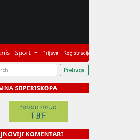
znis
Sport
Prijava
Registracija
MNA SBPERISKOPA
NOVIJI KOMENTARI