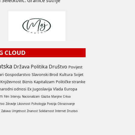
 Seletković: Granice šutnje
G CLOUD
atska
Država
Politika
Društvo
Povijest
ari
Gospodarstvo
Slavonski Brod
Kultura
Svijet
Književnost
Biznis
Kapitalizam
Političke stranke
arodni odnosi
Ex Jugoslavija
Vlada
Europa
am
Film
Intervju
Nacionalizam
Glazba
Manjine
Crkva
stvo
Zdravlje
Likovnost
Psihologija
Poezija
Obrazovanje
a
Zabava
Umjetnost
Znanost
Solidarnost
Internet
Drustvo