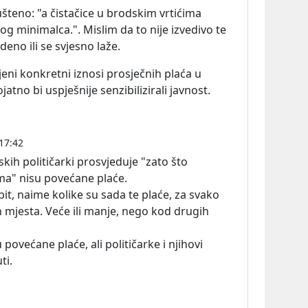
uš
teno:
"a čistačice u brodskim vrtićima
g minimalca.". Mislim da to nije izvedivo te
eno ili se svjesno laže.
jeni konkretni iznosi prosječnih plaća u
jatno bi uspješnije senzibilizirali javnost.
17:42
kih političarki prosvjeduje "zato što
ima" nisu povećane plaće.
it, naime kolike su sada te plaće, za svako
 mjesta. Veće ili manje, nego kod drugih
u povećane plaće, ali političarke i njihovi
ti.