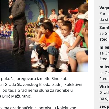
Vag
Zar 
da št
Zam
se G
štedi
mile
se G
štedi
mile
se G
štedi
i pokušaj pregovora između Sindikata
 i Grada Slavonskog Broda. Zadnji kolektivni
Vitr
e i od tada Grad nema sluha za radnike u
Grad 
a Brlić Mažuranić.
na dj
sex p
vima gradonačelnici potpisuju Kolektivne