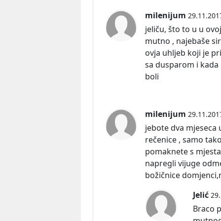
milenijum
29.11.201
jeliču, što to u u ov
mutno , najebaše sir
ovja uhljeb koji je p
sa dusparom i kada g
boli
milenijum
29.11.201
jebote dva mjeseca u
rečenice , samo tak
pomaknete s mjesta 
napregli vijuge odm
božičnice domjenci,
Jelić
29.
Braco p
mutnog 