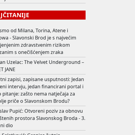
ČITANIJE
smo od Milana, Torina, Atene i
wa - Slavonski Brod je s najvećim
ijenjenim zdravstvenim rizikom
zanim s onečišćenjem zraka
an Uzelac: The Velvet Underground –
T JANE
ni zapisi, zapisane usputnosti: Jedan
eni intervju, jedan financirani portal i
 pitanje: zašto nema natječaja za
olje priče o Slavonskom Brodu?
slav Pupić: Otvoreni poziv za obnovu
štenih prostora Slavonskog Broda - 3.
ni dio