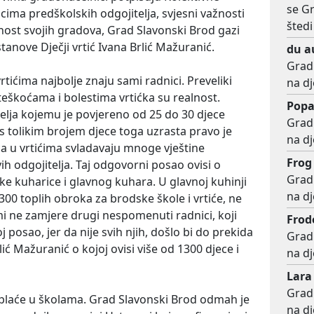
se G
ima predškolskih odgojitelja, svjesni važnosti
štedi
ost svojih gradova, Grad Slavonski Brod gazi
tanove Dječji vrtić Ivana Brlić Mažuranić.
du a
Grad 
rtićima najbolje znaju sami radnici. Preveliki
na dj
teškoćama i bolestima vrtićka su realnost.
Popa
telja kojemu je povjereno od 25 do 30 djece
Grad 
aj s tolikim brojem djece toga uzrasta pravo je
na dj
ca u vrtićima svladavaju mnoge vještine
Frog
h odgojitelja. Taj odgovorni posao ovisi o
Grad 
ke kuharice i glavnog kuhara. U glavnoj kuhinji
na dj
00 toplih obroka za brodske škole i vrtiće, ne
mi ne zamjere drugi nespomenuti radnici, koji
Frod
posao, jer da nije svih njih, došlo bi do prekida
Grad 
lić Mažuranić o kojoj ovisi više od 1300 djece i
na dj
Lara
Grad 
 plaće u školama. Grad Slavonski Brod odmah je
na dj