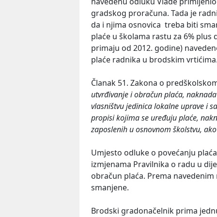
navedenu odluku Vlade primijenio n
gradskog proračuna. Tada je radnic
da i njima osnovica treba biti sm
plaće u školama rastu za 6% plus d
primaju od 2012. godine) navedeno
plaće radnika u brodskim vrtićima
Članak 51. Zakona o predškolskom
utvrđivanje i obračun plaća, naknada i
vlasništvu jedinica lokalne uprave i 
propisi kojima se uređuju plaće, nakn
zaposlenih u osnovnom školstvu, ako s
Umjesto odluke o povećanju plaća, 
izmjenama Pravilnika o radu u dije
obračun plaća. Prema navedenim nov
smanjene.
Brodski gradonačelnik prima jednu