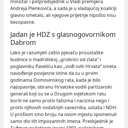
ministar i potpredsjednik u Vladi premijera
Andreja Plenkovića, a sada je u vladajućoj koaliciji
glavno smetalo, ali njegove prijetnje nipošto nisu
bezopasne.
Jadan je HDZ s glasnogovornikom
Dabrom
Lako je razumjeti zašto pjevaču proustaške
budnice o madridskoj „grobnici od zlata“ i
poglavniku Paveliću kao „vođi svih Hrvata“ smeta
navođenje povijesne istine da su u prvim
godinama Domovinskog rata, kada je bilo
najopasnije, obranu Hrvatske vodili partizanski
generali koji su se u Drugom svjetskom ratu
borili ne samo protiv fašizma i nacizma nego i
protiv njihovih ovdašnjih saveznika, ustaša i NDH.
U prošlom smo broju na ovom mjestu spomenuli
samo dio tih impozantnih imena. Predsjednik je
Tuđman početkom jeseni 1991. načelnikom