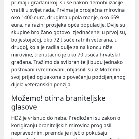
primaju građani koji su se nakon demobilizacije
vratili u svijet rada. Prvima je prosječna mirovina
oko 1400 eura, drugima upola manje, oko 659
eura, na razini prosjeka opće populacije. Dvije su
skupine brojčano gotovo izjednačene: u prvoj su,
boljestojećoj, oko 72 tisuće ratnih veterana, u
drugoj, koja je radila dulje za na koncu niže
mirovine, trenutačno je oko 70 tisuća hrvatskih
građana. Tražimo da svi branitelji budu jednako
poštovani i vrednovani, objasnili su iz Možemo!
svoj prijedlog zakona o povećanju podcijenjenog
dijela veteranskih penzija.
Možemo! otima braniteljske
glasove
HDZ je vrisnuo do neba. Predloženi su zakon o
korigiranju braniteljskih mirovina proglasili
nepravednim, premda je riječ o pokušaju