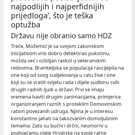
najpodlijih i najperfidnijih
prijedloga’, što je teška
optužba
Državu nije obranio samo HDZ
Treće, Možemo! je sa svojom zakonskom
inicijativom vrlo dobro detektirao pukotinu,
možda već i ozbiljan raskol u veteranskim
redovima. Braniteljska se populacija rascijepila na
one koji od svog sudjelovanja u ratu žive i one
koji su se vratili svijetu rada i dijele sudbinu svih
drugih radnih ljudi u državi. Prvi se imaju
vremena baviti drugim zanimacijama, primjerice
organiziranjem raznih s proteklim Domovinskim
ratom povezanih udruga. Njima je u interesu
konstantno jahati na takozvanim domoljubnim
temama. Zato su bučni i drčni, neumorni u
podsjećanju cijele Hrvatske na svoje ratne