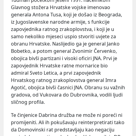
Glavnog stožera Hrvatske vojske imenovao
generala Antona Tusa, koji je došao iz Beograda,
iz Jugoslavenske narodne armije, s funkcije
zapovjednika ratnog zrakoplovstva, i koji je u
samo nekoliko mjeseci uspio stvoriti uvjete za
obranu Hrvatske. Naslijedio ga je general Janko
Bobetko, a potom general Zvonimir Červenko,
obojica bivši partizani i visoki oficiri JNA. Prvi je
zapovjednik Hrvatske ratne mornarice bio
admiral Sveto Letica, a prvi zapovjednik
Hrvatskog ratnog zrakoplovstva general Imra
Agotić, obojica bivši časnici JNA. Obranu su važnih
gradova, od Vukovara do Dubrovnika, vodili ljudi
sličnog profila.
Te činjenice Dabrina družba ne može ni poreći ni
promijeniti. Ali ih pokušavaju reinterpretirati tako
da Domovinski rat predstavljaju kao negaciju