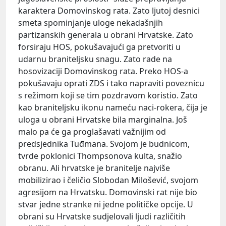
karaktera Domovinskog rata. Zato ljutoj desnici
smeta spominjanje uloge nekadašnjih
partizanskih generala u obrani Hrvatske. Zato
forsiraju HOS, pokušavajući ga pretvoriti u
udarnu braniteljsku snagu. Zato rade na
hosovizaciji Domovinskog rata. Preko HOS-a
pokušavaju oprati ZDS i tako napraviti poveznicu
s režimom koji se tim pozdravom koristio. Zato
kao braniteljsku ikonu nameću naci-rokera, čija je
uloga u obrani Hrvatske bila marginalna. Još
malo pa će ga proglašavati važnijim od
predsjednika Tuđmana. Svojom je budnicom,
tvrde poklonici Thompsonova kulta, snažio
obranu. Ali hrvatske je branitelje najviše
mobilizirao i čeličio Slobodan Milošević, svojom
agresijom na Hrvatsku. Domovinski rat nije bio
stvar jedne stranke ni jedne političke opcije. U
obrani su Hrvatske sudjelovali ljudi različitih