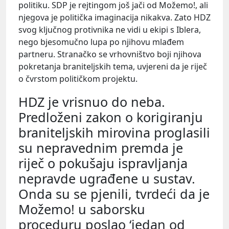
politiku. SDP je rejtingom još jači od Možemo!, ali
njegova je politička imaginacija nikakva. Zato HDZ
svog ključnog protivnika ne vidi u ekipi s Iblera,
nego bjesomučno lupa po njihovu mlađem
partneru. Stranačko se vrhovništvo boji njihova
pokretanja braniteljskih tema, uvjereni da je riječ
o čvrstom političkom projektu.
HDZ je vrisnuo do neba.
Predloženi zakon o korigiranju
braniteljskih mirovina proglasili
su nepravednim premda je
riječ o pokušaju ispravljanja
nepravde ugrađene u sustav.
Onda su se pjenili, tvrdeći da je
Možemo! u saborsku
proceduru poslao ‘jedan od