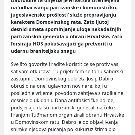
Dabroidne tvrdnje da je Hrvatska utemeljena
na ‘odbacivanju partizanske i komunističko-
jugoslavenske prošlosti’ služe prepravljanju
karaktera Domovinskog rata. Zato ljutoj
desnici smeta spominjanje uloge nekadašnjih
partizanskih generala u obrani Hrvatske. Zato
forsiraju HOS pokušavajući ga pretvoriti u
udarnu braniteljsku snagu
Sve što govorite i radite koristit će se protiv vas,
sat vam otkucava – u prijetećem se tonu saborski
zastupnik Domovinskog pokreta Josip Dabro
obrušio na one, uglavnom novinare, koji u
posljednje vrijeme, povodom zahtjeva s radikalne
desnice o ukidanju Dana antifašističke borbe,
podsjećaju da su partizanski generali na čelu s
Franjom Tuđmanom organizirali obranu Hrvatske
u Domovinskom ratu. Dabro je do objavljivanja
snimke njegova pucanja po kukuruzištima bio