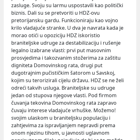
zasluge. Svoju su larmu uspostavili kao politički
biznis. Dali su se pretvoriti u HDZ-ovu
pretorijansku gardu. Funkcioniraju kao vojno
krilo vladajuće stranke. U dva je navrata kada je
morao otići u opoziciju HDZ iskoristio
braniteljske udruge za destabilizaciju i rušenje
legalno izabrane vlasti: prvi put masovnim
prosvjedima i takozvanim stožerima za zaštitu
digniteta Domovinskog rata, drugi put
dugotrajnim pučističkim šatorom u Savskoj,
kojim su terorizirali cijelu državu. HDZ se ne želi
odreći takvih usluga. Braniteljske su udruge
jedan od stupova njegove vlasti. Pod firmom
čuvanja tekovina Domovinskog rata zapravo
čuvaju interese vladajuće vrhuške. Možemo!
svojim ulaskom u braniteljsku populaciju i
zahtjevima za ispravljanjem nepravdi prema
onom njezinu tihom, u javnosti uglavnom