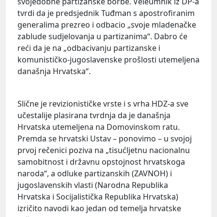
svojedobne partizanske borbe. Veleumnik iz DP-a
tvrdi da je predsjednik Tuđman s apostrofiranim
generalima prezreo i odbacio „svoje mladenačke
zablude sudjelovanja u partizanima“. Dabro će
reći da je na „odbacivanju partizanske i
komunističko-jugoslavenske prošlosti utemeljena
današnja Hrvatska“.
Slične je revizionističke vrste i s vrha HDZ-a sve
učestalije plasirana tvrdnja da je današnja
Hrvatska utemeljena na Domovinskom ratu.
Premda se hrvatski Ustav – ponovimo – u svojoj
prvoj rečenici poziva na „tisućljetnu nacionalnu
samobitnost i državnu opstojnost hrvatskoga
naroda“, a odluke partizanskih (ZAVNOH) i
jugoslavenskih vlasti (Narodna Republika
Hrvatska i Socijalistička Republika Hrvatska)
izričito navodi kao jedan od temelja hrvatske