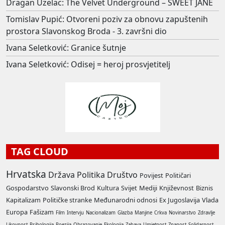
Dragan Uzelac: The Velvet Underground – SWEET JANE
Tomislav Pupić: Otvoreni poziv za obnovu zapuštenih
prostora Slavonskog Broda - 3. završni dio
Ivana Seletković: Granice šutnje
Ivana Seletković: Odisej = heroj prosvjetitelj
TAG CLOUD
Hrvatska
Država
Politika
Društvo
Povijest
Političari
Gospodarstvo
Slavonski Brod
Kultura
Svijet
Mediji
Književnost
Biznis
Kapitalizam
Političke stranke
Međunarodni odnosi
Ex Jugoslavija
Vlada
Europa
Fašizam
Film
Intervju
Nacionalizam
Glazba
Manjine
Crkva
Novinarstvo
Zdravlje
Likovnost
Psihologija
Poezija
Obrazovanje
Ekologija
Zabava
Umjetnost
Znanost
Solidarnost