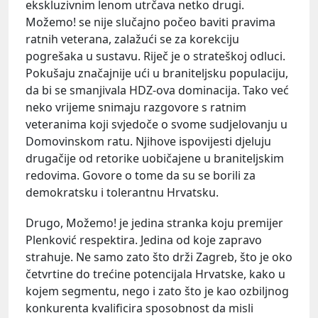
ekskluzivnim lenom utrčava netko drugi.
Možemo! se nije slučajno počeo baviti pravima
ratnih veterana, zalažući se za korekciju
pogrešaka u sustavu. Riječ je o strateškoj odluci.
Pokušaju značajnije ući u braniteljsku populaciju,
da bi se smanjivala HDZ-ova dominacija. Tako već
neko vrijeme snimaju razgovore s ratnim
veteranima koji svjedoče o svome sudjelovanju u
Domovinskom ratu. Njihove ispovijesti djeluju
drugačije od retorike uobičajene u braniteljskim
redovima. Govore o tome da su se borili za
demokratsku i tolerantnu Hrvatsku.
Drugo, Možemo! je jedina stranka koju premijer
Plenković respektira. Jedina od koje zapravo
strahuje. Ne samo zato što drži Zagreb, što je oko
četvrtine do trećine potencijala Hrvatske, kako u
kojem segmentu, nego i zato što je kao ozbiljnog
konkurenta kvalificira sposobnost da misli