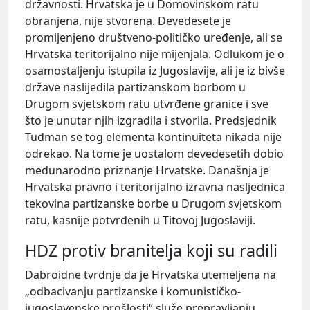
državnosti. Hrvatska je u Domovinskom ratu
obranjena, nije stvorena. Devedesete je
promijenjeno društveno-političko uređenje, ali se
Hrvatska teritorijalno nije mijenjala. Odlukom je o
osamostaljenju istupila iz Jugoslavije, ali je iz bivše
države naslijedila partizanskom borbom u
Drugom svjetskom ratu utvrđene granice i sve
što je unutar njih izgradila i stvorila. Predsjednik
Tuđman se tog elementa kontinuiteta nikada nije
odrekao. Na tome je uostalom devedesetih dobio
međunarodno priznanje Hrvatske. Današnja je
Hrvatska pravno i teritorijalno izravna nasljednica
tekovina partizanske borbe u Drugom svjetskom
ratu, kasnije potvrđenih u Titovoj Jugoslaviji.
HDZ protiv branitelja koji su radili
Dabroidne tvrdnje da je Hrvatska utemeljena na
„odbacivanju partizanske i komunističko-
jugoslavenske prošlosti“ služe prepravljanju