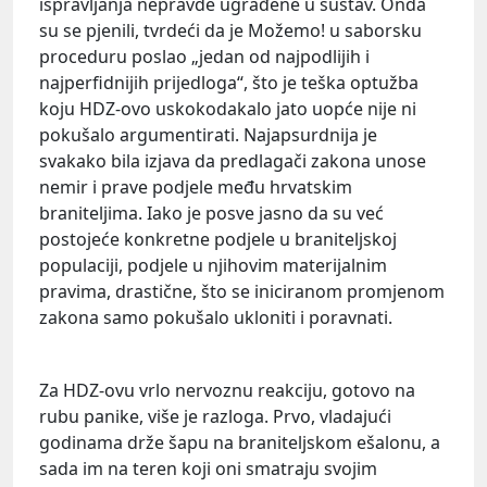
ispravljanja nepravde ugrađene u sustav. Onda
su se pjenili, tvrdeći da je Možemo! u saborsku
proceduru poslao „jedan od najpodlijih i
najperfidnijih prijedloga“, što je teška optužba
koju HDZ-ovo uskokodakalo jato uopće nije ni
pokušalo argumentirati. Najapsurdnija je
svakako bila izjava da predlagači zakona unose
nemir i prave podjele među hrvatskim
braniteljima. Iako je posve jasno da su već
postojeće konkretne podjele u braniteljskoj
populaciji, podjele u njihovim materijalnim
pravima, drastične, što se iniciranom promjenom
zakona samo pokušalo ukloniti i poravnati.
Za HDZ-ovu vrlo nervoznu reakciju, gotovo na
rubu panike, više je razloga. Prvo, vladajući
godinama drže šapu na braniteljskom ešalonu, a
sada im na teren koji oni smatraju svojim