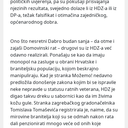
političkih uvjerenja, pa su pokušaji prisvajanja
njezinih rezultata, svejedno dolaze li iz HDZ-a ili iz
DP-a, težak falsifikat i otimačina zajedničkog,
općenarodnog dobra.
Ono što nesretni Dabro budan sanja – da otme i
zajaši Domovinski rat – drugovi su iz HDZ-a već
odavno realizirali. Ponašaju se kao da imaju
monopol na zasluge u obrani Hrvatske i
braniteljsku populaciju, kojom beskrajno
manipuliraju. Kad je stranka Možemo! nedavno
predložila donošenje zakona kojim bi se ispravile
neke nepravde u statusu ratnih veterana, HDZ je
digao takvu dreku u sabornici kao da im živima
kožu gule. Stranka zagrebačkog gradonačelnika
Tomislava Tomaševića registrirala je, naime, da su
mirovine branitelja koji su se odmah nakon rata
dali penzionirati mnogo veće od onih koje