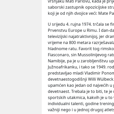
vršnjaku Mati Parlovu, kada je pri
saborski zastupnik opozicijske str
koji je od njih dvojice veći: Mate Pa
U srijedu 4. rujna 1974. trčala se 
Prvenstvu Europe u Rimu. I dan-danas
televizijski najatraktivnijoj, jer d
vrijeme na 800 metara razrješavala s
hladnome ratu. Favorit tog rimskog
Fiasconaro, sin Mussolinijevog ratn
Namibije, pa je u zarobljeništvu 
Južnoafrikanku, i tako se 1949. rod
predstavljao mladi Vladimir Ponom
devetnaestogodišnji Willi Wülbeck. Z
upamćen kao jedan od najvećih u po
devetnaest. Trebala je to biti, te je
sportskih utakmica, kakvih je u to 
individualni talenti, godine treninga
važniji nego i u jednoj drugoj atlets