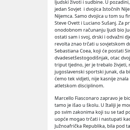
ljudski životi i sudbine. U pozadini
jedan Sovjet i dvojica Istočnih Nij
Nijemca. Samo dvojica u tom su fina
Steve Ovett i Luciano Sušanj. Za pr
onodobnom računanju ljudi bio Jugo
ostati sam i svoj, drski i odvažni dj
revolta znao trčati u sovjetskom 
Sebastiana Coea, koji će postati Sir
dvadesetšestogodišnjak, otac dvoje 
triput tjedno, jer je trebalo živjeti,
jugoslavenski sportski junak, da bi
ćemo tek vidjeti, nije kasnije zna
atletskom disciplinom.
Marcello Fiasconaro zapravo je bio
tamo je išao u školu. U Italiji je m
po svim zakonima koji su se tad po
uopće mogao trčati i nastupati ka
Južnoafrička Republika, bila pod