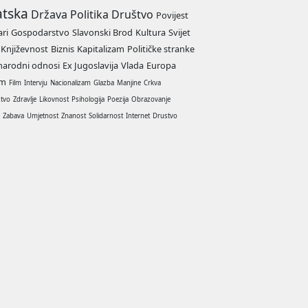
atska
Država
Politika
Društvo
Povijest
ari
Gospodarstvo
Slavonski Brod
Kultura
Svijet
Književnost
Biznis
Kapitalizam
Političke stranke
arodni odnosi
Ex Jugoslavija
Vlada
Europa
am
Film
Intervju
Nacionalizam
Glazba
Manjine
Crkva
stvo
Zdravlje
Likovnost
Psihologija
Poezija
Obrazovanje
a
Zabava
Umjetnost
Znanost
Solidarnost
Internet
Drustvo