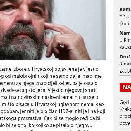
Kame
on u
čudu 
Nema
u Ri
zaust
Dru
Rimu
arne izbore u Hrvatskoj objavljena je vijest o
zaust
og od malobrojnih koji ne samo da je imao ime
emenu za njega znao cijeli svijet, pa je ostalo
NAJ
dvadesetog stoljeća. Vijest o njegovoj smrti
vima i na novinskim naslovnicama, niti su se o
Gori 
 Osim što pisaca u Hrvatskoj uglavnom nema, kao
Krako
doban, jer niti je bio član HDZ-a, niti je i na koji
proc
atskoga prostaštva. Čak bi se moglo reći da bi
pove
lo bi se onoliko koliko se pisalo o njegovu