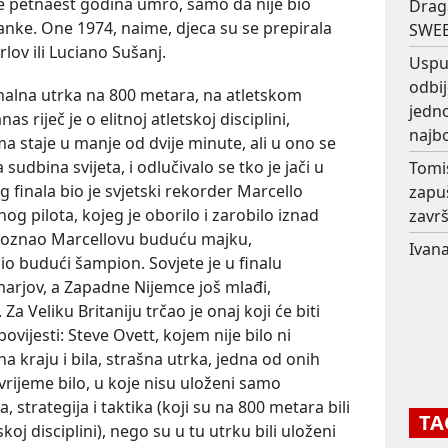
je petnaest godina umro, samo da nije bio
Drag
anke. One 1974, naime, djeca su se prepirala
SWEE
rlov ili Luciano Sušanj.
Usput
odbij
finalna utrka na 800 metara, na atletskom
jedno
 riječ je o elitnoj atletskoj disciplini,
najb
rama staje u manje od dvije minute, ali u ono se
udbina svijeta, i odlučivalo se tko je jači u
Tomi
 finala bio je svjetski rekorder Marcello
zapu
og pilota, kojeg je oborilo i zarobilo iznad
završ
upoznao Marcellovu buduću majku,
Ivana
io budući šampion. Sovjete je u finalu
arjov, a Zapadne Nijemce još mlađi,
a Veliku Britaniju trčao je onaj koji će biti
vijesti: Steve Ovett, kojem nije bilo ni
 na kraju i bila, strašna utrka, jedna od onih
vrijeme bilo, u koje nisu uloženi samo
, strategija i taktika (koji su na 800 metara bili
TA
koj disciplini), nego su u tu utrku bili uloženi