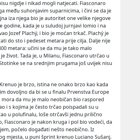
nisu nigdje i nikad mogli natjecati. Fiasconaro
 mrga među suhonjavim suparnicima, i čini se da je
ujna iza njega bio je autoritet one velike njegove
e godine, kada je u suludoj jurnjavi lomio i na
ao Jozef Plachý, i bio je moćan trkač. Plachý je
i do sto i pedeset metara prije cilja. Dalje nije
 800 metara: učini se da mu je tako malo
n je život. Tada je, u Milanu, Fiasconaro utrčao u
. Stotinke se na srednjim prugama još uvijek nisu
. Krenuo je brzo, istina ne onako brzo kao kada
svim dovoljno da bi se u finalu Prvenstva Europe
ina, mora da mu je malo neobičan bio raspored
o i s kojima je često trčao poispadali su u
stao u polufinalu, loše otrčavši jednu prilično
o, Fiasconaro je nakon kruga i pol bio vodeći, da
ljem, počelo događati nešto neobično. Iz
og mjesta, u puni šprint krenuo Luciano Sušanj.