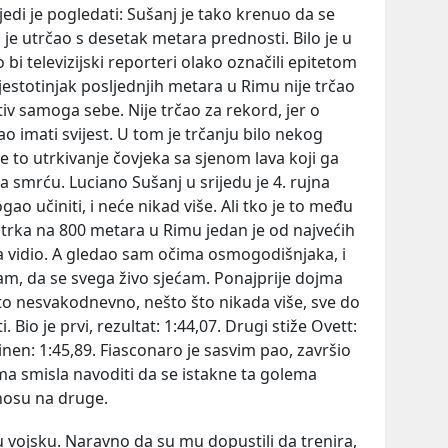
jedi je pogledati: Sušanj je tako krenuo da se
ilj je utrčao s desetak metara prednosti. Bilo je u
 televizijski reporteri olako označili epitetom
dvjestotinjak posljednjih metara u Rimu nije trčao
otiv samoga sebe. Nije trčao za rekord, jer o
 imati svijest. U tom je trčanju bilo nekog
 to utrkivanje čovjeka sa sjenom lava koji ga
sa smrću. Luciano Sušanj u srijedu je 4. rujna
ao učiniti, i neće nikad više. Ali tko je to među
trka na 800 metara u Rimu jedan je od najvećih
 vidio. A gledao sam očima osmogodišnjaka, i
ljam, da se svega živo sjećam. Ponajprije dojma
o nesvakodnevno, nešto što nikada više, sve do
. Bio je prvi, rezultat: 1:44,07. Drugi stiže Ovett:
inen: 1:45,89. Fiasconaro je sasvim pao, završio
 ima smisla navoditi da se istakne ta golema
dnosu na druge.
 vojsku. Naravno da su mu dopustili da trenira,