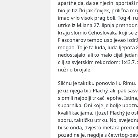
aparthejda, da se njezini sportaši 
bio je fizički jak čovjek, prilična
imao vrlo visok prag boli. Tog 4. r
utrke iz Milana 27. lipnja prethodn
kraju slomio Čehoslovaka koji se zv
Fiasconarov tempo uspijevao izdržat
mogao. To je ta luda, luda ljepota
nedostajalo, ali to malo cijeli jeda
cilj sa svjetskim rekordom: 1:43.7
nužno brojale.
Sličnu je taktiku ponovio i u Rimu
je uz njega bio Plachý, ali ipak sa
slomili najbolji trkači epohe. Ist
suparnika. Oni koje je bolje upozna
kvalifikacijama, i Jozef Plachý je o
sporu, taktičku utrku. No, svejedn
bi se onda, dvjesto metara pred ci
pozadine je, negdje s četvrtog-pet