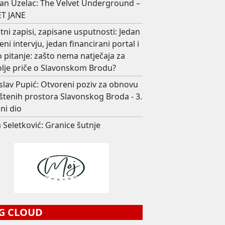
an Uzelac: The Velvet Underground –
T JANE
ni zapisi, zapisane usputnosti: Jedan
eni intervju, jedan financirani portal i
 pitanje: zašto nema natječaja za
olje priče o Slavonskom Brodu?
slav Pupić: Otvoreni poziv za obnovu
štenih prostora Slavonskog Broda - 3.
ni dio
 Seletković: Granice šutnje
G CLOUD