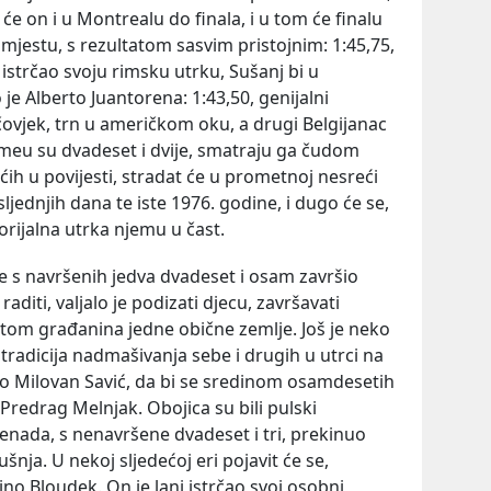
ći će on i u Montrealu do finala, i u tom će finalu
mjestu, s rezultatom sasvim pristojnim: 1:45,75,
istrčao svoju rimsku utrku, Sušanj bi u
je Alberto Juantorena: 1:43,50, genijalni
ovjek, trn u američkom oku, a drugi Belgijanac
eu su dvadeset i dvije, smatraju ga čudom
ćih u povijesti, stradat će u prometnoj nesreći
jednjih dana te iste 1976. godine, i dugo će se,
rijalna utrka njemu u čast.
 s navršenih jedva dvadeset i osam završio
 raditi, valjalo je podizati djecu, završavati
votom građanina jedne obične zemlje. Još je neko
 tradicija nadmašivanja sebe i drugih u utrci na
jao Milovan Savić, da bi se sredinom osamdesetih
 Predrag Melnjak. Obojica su bili pulski
nenada, s nenavršene dvadeset i tri, prekinuo
ušnja. U nekoj sljedećoj eri pojavit će se,
ino Bloudek. On je lani istrčao svoj osobni