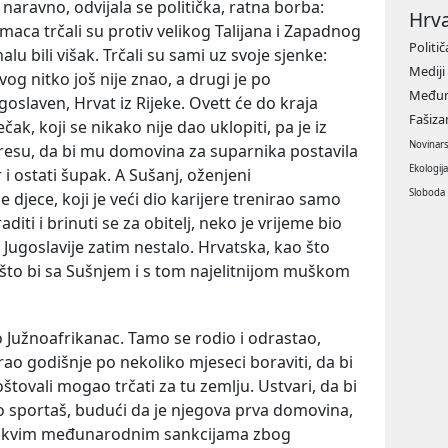
, naravno, odvijala se politička, ratna borba:
Hrv
emaca trčali su protiv velikog Talijana i Zapadnog
Politič
lu bili višak. Trčali su sami uz svoje sjenke:
Mediji
vog nitko još nije znao, a drugi je po
Međun
slaven, Hrvat iz Rijeke. Ovett će do kraja
Fašiz
ečak, koji se nikako nije dao uklopiti, pa je iz
Novinar
dresu, da bi mu domovina za suparnika postavila
Ekologij
 i ostati šupak. A Sušanj, oženjeni
Sloboda
djece, koji je veći dio karijere trenirao samo
 raditi i brinuti se za obitelj, neko je vrijeme bio
 Jugoslavije zatim nestalo. Hrvatska, kao što
la što bi sa Sušnjem i s tom najelitnijom muškom
 Južnoafrikanac. Tamo se rodio i odrastao,
orao godišnje po nekoliko mjeseci boraviti, da bi
štovali mogao trčati za tu zemlju. Ustvari, da bi
o sportaš, budući da je njegova prva domovina,
 takvim međunarodnim sankcijama zbog