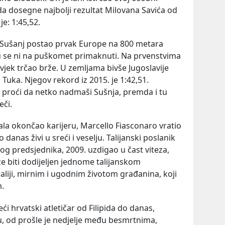
, da dosegne najbolji rezultat Milovana Savića od
je: 1:45,52.
o Sušanj postao prvak Europe na 800 metara
u se ni na puškomet primaknuti. Na prvenstvima
jek trčao brže. U zemljama bivše Jugoslavije
Tuka. Njegov rekord iz 2015. je 1:42,51.
a proći da netko nadmaši Sušnja, premda i tu
eči.
a okončao karijeru, Marcello Fiasconaro vratio
 danas živi u sreći i veselju. Talijanski poslanik
skog predsjednika, 2009. uzdigao u čast viteza,
e biti dodijeljen jednome talijanskom
raliji, mirnim i ugodnim životom građanina, koji
m.
i hrvatski atletičar od Filipida do danas,
u, od prošle je nedjelje među besmrtnima,