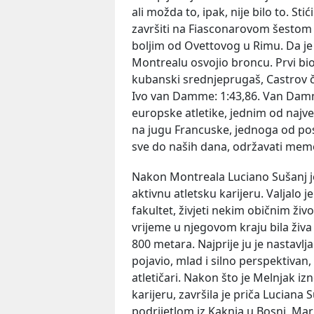
ali možda to, ipak, nije bilo to. Sti
završiti na Fiasconarovom šestom 
boljim od Ovettovog u Rimu. Da je 
Montrealu osvojio broncu. Prvi bio 
kubanski srednjeprugaš, Castrov č
Ivo van Damme: 1:43,86. Van Damm
europske atletike, jednim od najve
na jugu Francuske, jednoga od posl
sve do naših dana, održavati memo
Nakon Montreala Luciano Sušanj je
aktivnu atletsku karijeru. Valjalo je
fakultet, živjeti nekim običnim ži
vrijeme u njegovom kraju bila živa
800 metara. Najprije ju je nastavl
pojavio, mlad i silno perspektivan,
atletičari. Nakon što je Melnjak iz
karijeru, završila je priča Luciana S
podrijetlom iz Kaknja u Bosni, Mar