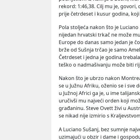
rekord: 1:46,38. Cilj mu je, govori
prije četrdeset i kusur godina, koji 
Pola stoljeća nakon što je Lucian
nijedan hrvatski trkač ne može m
Europe do danas samo jedan je čov
brže od Sušnja trčao je samo Amel 
Četrdeset i jedna je godina trebal
teško o nadmašivanju može biti rij
Nakon što je ubrzo nakon Montreal
se u Južnu Afriku, oženio se i sve do
u Južnoj Africi ga je, u ime talijan
uručivši mu najveći orden koji mož
građaninu. Steve Ovett živi u Aust
se nikad nije izmirio s Kraljevstvo
A Luciano Sušanj, bez sumnje najveć
uzimajući u obzir i dame i gospod