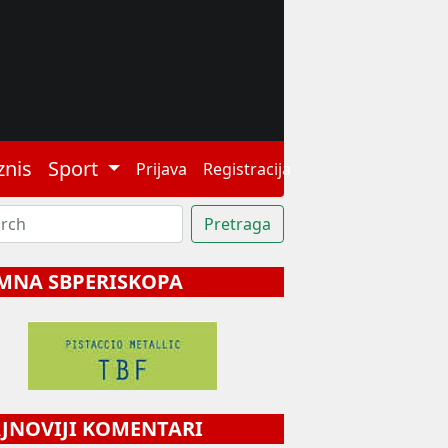
znis
Sport
Prijava
Registracija
MNA SBPERISKOPA
NOVIJI KOMENTARI