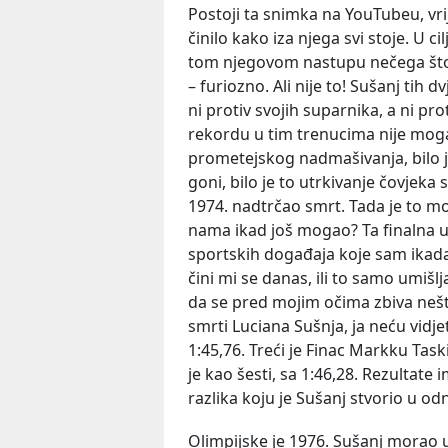
Postoji ta snimka na YouTubeu, vri
činilo kako iza njega svi stoje. U c
tom njegovom nastupu nečega što bi
– furiozno. Ali nije to! Sušanj tih 
ni protiv svojih suparnika, a ni pr
rekordu u tim trenucima nije mogao
prometejskog nadmašivanja, bilo je
goni, bilo je to utrkivanje čovjeka 
1974. nadtrčao smrt. Tada je to mog
nama ikad još mogao? Ta finalna u
sportskih događaja koje sam ikada
čini mi se danas, ili to samo umiš
da se pred mojim očima zbiva nešt
smrti Luciana Sušnja, ja neću vidjeti
1:45,76. Treći je Finac Markku Task
je kao šesti, sa 1:46,28. Rezultate
razlika koju je Sušanj stvorio u o
Olimpijske je 1976. Sušanj morao u