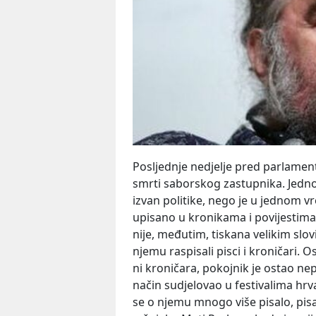
Posljednje nedjelje pred parlament
smrti saborskog zastupnika. Jedn
izvan politike, nego je u jednom vr
upisano u kronikama i povijestima 
nije, međutim, tiskana velikim slo
njemu raspisali pisci i kroničari.
ni kroničara, pokojnik je ostao nepo
način sudjelovao u festivalima hrv
se o njemu mnogo više pisalo, pisa