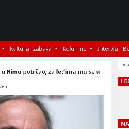
Kultura i zabava
Kolumne
Intervju
Bi
n u Rimu potrčao, za leđima mu se u
HI
Web
NAJ