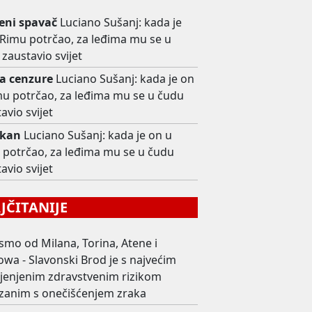
ni spavač
Luciano Sušanj: kada je
 Rimu potrčao, za leđima mu se u
zaustavio svijet
 cenzure
Luciano Sušanj: kada je on
mu potrčao, za leđima mu se u čudu
avio svijet
škan
Luciano Sušanj: kada je on u
 potrčao, za leđima mu se u čudu
avio svijet
ČITANIJE
smo od Milana, Torina, Atene i
wa - Slavonski Brod je s najvećim
ijenjenim zdravstvenim rizikom
zanim s onečišćenjem zraka