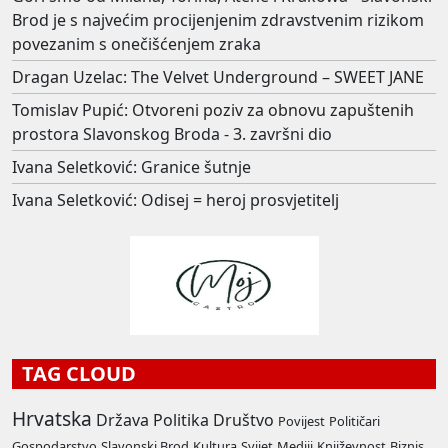
Brod je s najvećim procijenjenim zdravstvenim rizikom
povezanim s onečišćenjem zraka
Dragan Uzelac: The Velvet Underground – SWEET JANE
Tomislav Pupić: Otvoreni poziv za obnovu zapuštenih
prostora Slavonskog Broda - 3. završni dio
Ivana Seletković: Granice šutnje
Ivana Seletković: Odisej = heroj prosvjetitelj
TAG CLOUD
Hrvatska
Država
Politika
Društvo
Povijest
Političari
Gospodarstvo
Slavonski Brod
Kultura
Svijet
Mediji
Književnost
Biznis