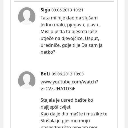
Siga
09.06.2013 10:21
Tata mi nije dao da slušam
Jednu malu, pjegavu, plavu.
Mislio je da ta pjesma loše
utječe na djevojčice. Usput,
uredniče, gdje ti je Da sam ja
netko?
BoLi
09.06.2013 10:03
www.youtube.com/watch?
v=CVzUHA1D3iE
Stajala je usred bašte ko
najljepši cvijet
Kao da je dio mašte i muzike te
Slušala je pjesmu moju
posljednju što pjevam njoj