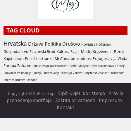
TAG CLOUD
Hrvatska
Država
Politika
Društvo
Povijest
Političari
Gospodarstvo
Slavonski Brod
Kultura
Svijet
Mediji
Književnost
Biznis
Kapitalizam
Političke stranke
Međunarodni odnosi
Ex Jugoslavija
Vlada
Europa
Fašizam
Film
Intervju
Nacionalizam
Glazba
Manjine
Crkva
Novinarstvo
Zdravlje
Likovnost
Psihologija
Poezija
Obrazovanje
Ekologija
Zabava
Umjetnost
Znanost
Solidarnost
Internet
Drustvo
Sloboda
Opći uvjeti korištenja
Pravila
Copyright © SbPeriskop
prenošenja sadržaja
Zaštita privatnosti
Impresum
Kontakt