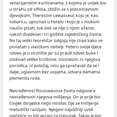
venecijanskim kurtizanama, s kojima je uvijek bio
u strahu od sifilisa, zbližio se s jednostavnom
djevojkom, Theresom Lewasseur, koju je, kao
sobaricu, upoznao u hotelu i koju je s mukom
naučio pisati, sve dok se nije s njom oženio,
nakon dvadeset i tri godine zajedničkog života.
No taj veliki teoretičar odgoja nije znao kako se
ponašati s vlastitom obitelji. Petero svoje djece
odveo je u sirotište jer su pravili odveć buke i
iziskivali velike troškove. Uostalom, ni njegova
porodica, ni položaj, nisu ga sprečavali da se i
dalje, uglavnom bez uspjeha, udvara damama
plemenita roda.
Nesređenost Rousseauova života odgovara
nesređenosti njegova mišljenja. On je prije bio
čovjek dosjetke nego mislilac čije se mišljenje
metodički razvijalo. Njegovi najvažniji uvidi
najčešće su bili vezani za trenutak. Takav je bio