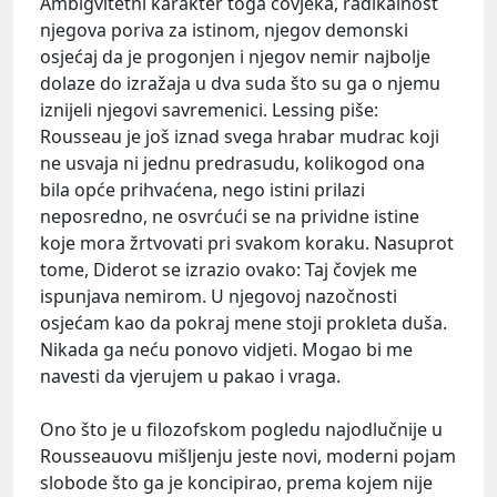
Ambigvitetni karakter toga čovjeka, radikalnost
njegova poriva za istinom, njegov demonski
osjećaj da je progonjen i njegov nemir najbolje
dolaze do izražaja u dva suda što su ga o njemu
iznijeli njegovi savremenici. Lessing piše:
Rousseau je još iznad svega hrabar mudrac koji
ne usvaja ni jednu predrasudu, kolikogod ona
bila opće prihvaćena, nego istini prilazi
neposredno, ne osvrćući se na prividne istine
koje mora žrtvovati pri svakom koraku. Nasuprot
tome, Diderot se izrazio ovako: Taj čovjek me
ispunjava nemirom. U njegovoj nazočnosti
osjećam kao da pokraj mene stoji prokleta duša.
Nikada ga neću ponovo vidjeti. Mogao bi me
navesti da vjerujem u pakao i vraga.
Ono što je u filozofskom pogledu najodlučnije u
Rousseauovu mišljenju jeste novi, moderni pojam
slobode što ga je koncipirao, prema kojem nije