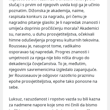
slučaj i s prvim od njegovih uvida koji ga je učinio
poznatim. Dižonska je akademija, naime,
raspisala konkurs za nagradu, pri čemu je
nagradno pitanje glasilo: Je li napredak znanosti i
umijeća doprinio pročišćenju morala? Akademici
su, naravno, u duhu prosvjetiteljstva, očekivali
himne oduševljenja progresu kulturnih tekovina.
Rousseau je, nasuprot tome, radikalno
osporavao taj napredak. Progres znanosti i
umjetnosti za njega nije bilo ništa drugo do
dekadencija čovječanstva. To je, međutim,
njegovim savremenicima izgledalo zapanjujuće.
Jer Rousseauov je odgovor razotkrio prazninu
epohe prosvjetiteljstva, epohe tako ponosne na
sebe.
Luksuz, razuzdanost i ropstvo vazda su bili kazna
za nadmene napore koje smo mi činili da bismo