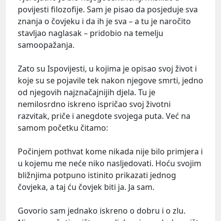
povijesti filozofije. Sam je pisao da posjeduje sva
znanja o čovjeku i da ih je sva – a tu je naročito
stavljao naglasak – pridobio na temelju
samoopažanja.
Zato su Ispovijesti, u kojima je opisao svoj život i
koje su se pojavile tek nakon njegove smrti, jedno
od njegovih najznačajnijih djela. Tu je
nemilosrdno iskreno ispričao svoj životni
razvitak, priče i anegdote svojega puta. Već na
samom početku čitamo:
Počinjem pothvat kome nikada nije bilo primjera i
u kojemu me neće niko nasljedovati. Hoću svojim
bližnjima potpuno istinito prikazati jednog
čovjeka, a taj ću čovjek biti ja. Ja sam.
Govorio sam jednako iskreno o dobru i o zlu.