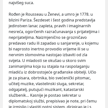
najvišeg suca.
Rođen je Rousseau u Ženevi, a umro je 1778. u
blizini Pariza. Šezdeset i šest godina predstavlja
jedinstven lanac zapleta, pravih i imaginarnih
nesreća, ogorčenih razračunavanja s prijateljima i
neprijateljima. Naizmjenično se grozničavo
predavao radu ili zapadao u sanjarenje, u kojemu
bi naprosto inertno provodio vrijeme ili se u
nervnim slomovima nastojao izbaviti od zla
svijeta. U mladosti se okušao u skoro svim
zanimanjima koja su stajala na raspolaganju
mladiću iz dobrostojeće građanske obitelji. Učio
je za pisara, obrtnika, bio svećenički pitomac,
učitelj muzike, vlastelinski sluga, sekretar,
odgajatelj, putujući muzikant, katastarski
službenik… Kasnije je postao sekretar u
diplomatskoj službi, prepisivao je note, pri čemu
je izmislio i vlastiti notni sistem, dirigirao je i s