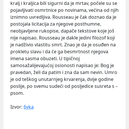
kralj i kraljica bili sigurni da je mrtav, počele su se
pojavljivati osmrtnice po novinama, većina od njih
iznimno uvredljiva. Rousseau je čak doznao da je
postojala licitacija za njegove posthumne,
neobjavljene rukopise, dapače tekstove koje još
nije napisao. Rousseau je dakle jedini filozof koji
je nadživio vlastitu smrt. Znao je da je osuđen na
prokletu slavu i da će ga besmrtnost njegova
imena sasma obuzeti. U tipičnoj
samosažalijevajućoj osionosti napisao je: Bog je
pravedan, želi da patim i zna da sam nevin. Umro
je od teškog unutarnjeg krvarenja, dvije godine
poslije, po svemu sudeći od posljedice susreta s –
psom.
Izvor:
6yka