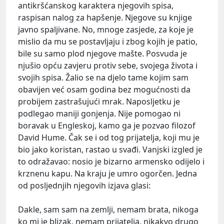
antikršćanskog karaktera njegovih spisa,
raspisan nalog za hapšenje. Njegove su knjige
javno spaljivane. No, mnoge zasjede, za koje je
mislio da mu se postavljaju i zbog kojih je patio,
bile su samo plod njegove mašte. Posvuda je
njušio opću zavjeru protiv sebe, svojega života i
svojih spisa. Žalio se na djelo tame kojim sam
obavijen već osam godina bez mogućnosti da
probijem zastrašujući mrak. Naposljetku je
podlegao maniji gonjenja. Nije pomogao ni
boravak u Engleskoj, kamo ga je pozvao filozof
David Hume. Čak se i od tog prijatelja, koji mu je
bio jako koristan, rastao u svađi. Vanjski izgled je
to odražavao: nosio je bizarno armensko odijelo i
krznenu kapu. Na kraju je umro ogorčen. Jedna
od posljednjih njegovih izjava glasi:
Dakle, sam sam na zemlji, nemam brata, nikoga
ko mi je blizak, nemam prijatelja, nikakvo drugo