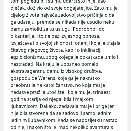
tom pogledu bili su mu udarci što ih je, kao
dječak, doživio od svoje odgajateljice. Zato mu je
cijelog života najveće zadovoljstvo pričinjalo da
ga udaraju, premda se nikada nije usudio neku
damu zamoliti za tu uslugu. Podrobno i do
pikanterija, i to ne bez izvjesnog ponosa,
izvještava i o svojoj sklonosti onaniji koja je trajala
čitavog njegovog života, kao i o inklinaciji
egzibicionizmu, zbog kojega je pokatkada umio i
nastradati. Na kraju je upoznao pomalo
ekstravagantnu damu iz visokog društva,
gospođu de Warens, koja ga je nakratko
preobratila na katoličanstvo, no koja mu je
nadasve pružila utočište i koja mu je, trinaest
godina starija od njega, bila i majkom i
ljubavnicom. Dakako, zadavala mu je i brige jer
nije bila stvorena da se zadovolji samo jednim
jedinim ljubavnikom. Kada se naposljetku rastao
od nje, i nakon što je imao nekoliko avantura s