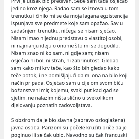
Prvi je utisak bio predivan. Sebe sam tada osjećao
jedino kroz njega. Rađao sam se iznova u tom
trenutku i činilo mi se da moja lagana egzistencija
ispunjava sve predmete koje sam opažao. Sav u
sadašnjem trenutku, ničega se nisam sjećao.
Nisam imao nijednu predstavu o vlastitoj osobi,
ni najmanju ideju o onome što mi se dogodilo.
Nisam znao ni ko sam, ni gdje sam; nisam
osjećao ni bol, ni strah, ni zabrinutost. Gledao
sam kako mi krv teče, kao što bih gledao kako
teče potok, i ne pomišljajući da mi ona na bilo koji
način pripada. Osjećao sam u cijelom svom biću
božanstveni mir, kojemu, svaki put kad gad se
sjetim, ne nalazim ništa slično u svekolikom
djelovanju poznatih zadovoljstava.
S obzirom da je bio slavna (zapravo ozloglašena)
javna osoba, Parizom su počele kružiti priče da je
poginuo ili se čak ubio. Navodno su čak francuski