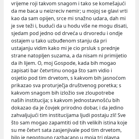
vrijeme roji takvom snagom i tako se komešajući
da me baca u neizreciv nemir; u mojoj se glavi vrti
kao da sam opijen, srce mi snažno udara, dah mi
je sve teži i, budući da u hodu više ne mogu disati,
sjedam pod jedno od drveća u drvoredu i ondje
ostajem u tako uzbuđenom stanju da pri
ustajanju vidim kako mi je cio prsluk s prednje
strane natopljen suzama, a da nisam ni primijetio
da ih lijem. O, moj Gospode, kada bih mogao
zapisati bar četvrtinu onoga što sam vidio i
osjetio pod tim drvetom, s kakvom bih jasnoćom
prikazao sva proturječja društvenog poretka; s
kakvom snagom bih izložio sve zloupotrebe
naših institucija; s kakvom jednostavnošću bih
dokazao da je čovjek prirodno dobar, i da jedino
zahvaljujući tim institucijama ljudi postaju zli! Sve
što sam mogao zapamtiti od tih velikih istina koje
su me četvrt sata zasjenjivale pod tim drvetom,
bilo je nepotpuno razbacano u moja tri glavna