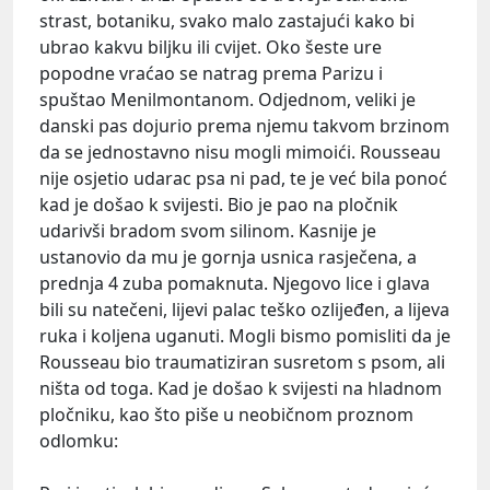
strast, botaniku, svako malo zastajući kako bi
ubrao kakvu biljku ili cvijet. Oko šeste ure
popodne vraćao se natrag prema Parizu i
spuštao Menilmontanom. Odjednom, veliki je
danski pas dojurio prema njemu takvom brzinom
da se jednostavno nisu mogli mimoići. Rousseau
nije osjetio udarac psa ni pad, te je već bila ponoć
kad je došao k svijesti. Bio je pao na pločnik
udarivši bradom svom silinom. Kasnije je
ustanovio da mu je gornja usnica rasječena, a
prednja 4 zuba pomaknuta. Njegovo lice i glava
bili su natečeni, lijevi palac teško ozlijeđen, a lijeva
ruka i koljena uganuti. Mogli bismo pomisliti da je
Rousseau bio traumatiziran susretom s psom, ali
ništa od toga. Kad je došao k svijesti na hladnom
pločniku, kao što piše u neobičnom proznom
odlomku: