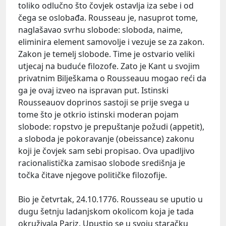
toliko odlučno što čovjek ostavlja iza sebe i od
čega se oslobađa. Rousseau je, nasuprot tome,
naglašavao svrhu slobode: sloboda, naime,
eliminira element samovolje i vezuje se za zakon.
Zakon je temelj slobode. Time je ostvario veliki
utjecaj na buduće filozofe. Zato je Kant u svojim
privatnim Bilješkama o Rousseauu mogao reći da
ga je ovaj izveo na ispravan put. Istinski
Rousseauov doprinos sastoji se prije svega u
tome što je otkrio istinski moderan pojam
slobode: ropstvo je prepuštanje požudi (appetit),
a sloboda je pokoravanje (obeissance) zakonu
koji je čovjek sam sebi propisao. Ova upadljivo
racionalistička zamisao slobode središnja je
točka čitave njegove političke filozofije.
Bio je četvrtak, 24.10.1776. Rousseau se uputio u
dugu šetnju ladanjskom okolicom koja je tada
okruživala Pariz. Upustio se u svoju staračku