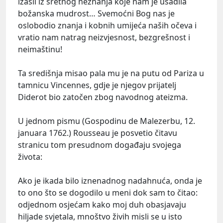
izašli iz sretnog neznanja koje nam je usadila
božanska mudrost… Svemoćni Bog nas je
oslobodio znanja i kobnih umijeća naših očeva i
vratio nam natrag neizvjesnost, bezgrešnost i
neimaštinu!
Ta središnja misao pala mu je na putu od Pariza u
tamnicu Vincennes, gdje je njegov prijatelj
Diderot bio zatočen zbog navodnog ateizma.
U jednom pismu (Gospodinu de Malezerbu, 12.
januara 1762.) Rousseau je posvetio čitavu
stranicu tom presudnom događaju svojega
života:
Ako je ikada bilo iznenadnog nadahnuća, onda je
to ono što se dogodilo u meni dok sam to čitao:
odjednom osjećam kako moj duh obasjavaju
hiljade svjetala, mnoštvo živih misli se u isto