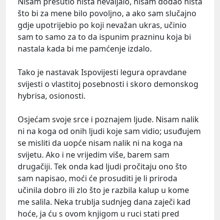
Nisam prešutio ništa nevaljalo, nisam dodao ništa
što bi za mene bilo povoljno, a ako sam slučajno
gdje upotrijebio po koji nevažan ukras, učinio
sam to samo za to da ispunim prazninu koja bi
nastala kada bi me pamćenje izdalo.
Tako je nastavak Ispovijesti legura opravdane
svijesti o vlastitoj posebnosti i skoro demonskog
hybrisa, osionosti.
Osjećam svoje srce i poznajem ljude. Nisam nalik
ni na koga od onih ljudi koje sam vidio; usuđujem
se misliti da uopće nisam nalik ni na koga na
svijetu. Ako i ne vrijedim više, barem sam
drugačiji. Tek onda kad ljudi pročitaju ono što
sam napisao, moći će prosuditi je li priroda
učinila dobro ili zlo što je razbila kalup u kome
me salila. Neka trublja sudnjeg dana zaječi kad
hoće, ja ću s ovom knjigom u ruci stati pred