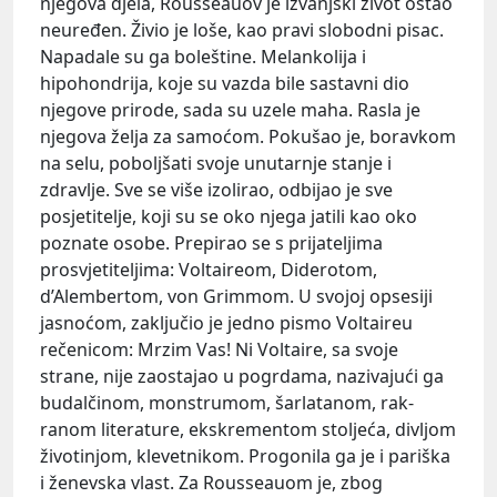
njegova djela, Rousseauov je izvanjski život ostao
neuređen. Živio je loše, kao pravi slobodni pisac.
Napadale su ga boleštine. Melankolija i
hipohondrija, koje su vazda bile sastavni dio
njegove prirode, sada su uzele maha. Rasla je
njegova želja za samoćom. Pokušao je, boravkom
na selu, poboljšati svoje unutarnje stanje i
zdravlje. Sve se više izolirao, odbijao je sve
posjetitelje, koji su se oko njega jatili kao oko
poznate osobe. Prepirao se s prijateljima
prosvjetiteljima: Voltaireom, Diderotom,
d’Alembertom, von Grimmom. U svojoj opsesiji
jasnoćom, zaključio je jedno pismo Voltaireu
rečenicom: Mrzim Vas! Ni Voltaire, sa svoje
strane, nije zaostajao u pogrdama, nazivajući ga
budalčinom, monstrumom, šarlatanom, rak-
ranom literature, ekskrementom stoljeća, divljom
životinjom, klevetnikom. Progonila ga je i pariška
i ženevska vlast. Za Rousseauom je, zbog