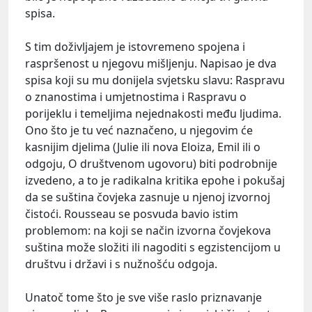
spisa.
S tim doživljajem je istovremeno spojena i
raspršenost u njegovu mišljenju. Napisao je dva
spisa koji su mu donijela svjetsku slavu: Raspravu
o znanostima i umjetnostima i Raspravu o
porijeklu i temeljima nejednakosti među ljudima.
Ono što je tu već naznačeno, u njegovim će
kasnijim djelima (Julie ili nova Eloiza, Emil ili o
odgoju, O društvenom ugovoru) biti podrobnije
izvedeno, a to je radikalna kritika epohe i pokušaj
da se suština čovjeka zasnuje u njenoj izvornoj
čistoći. Rousseau se posvuda bavio istim
problemom: na koji se način izvorna čovjekova
suština može složiti ili nagoditi s egzistencijom u
društvu i državi i s nužnošću odgoja.
Unatoč tome što je sve više raslo priznavanje