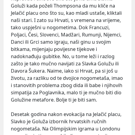
Goluži kada poželi Thompsona da mu kliče na
Jelačić placu ono što su, kao mladi ustaše, kliktali
naši stari. I zato su Hrvati, s vremena na vrijeme,
tako uspješni u nogometima. Dok Francuzi,
Poljaci, Česi, Slovenci, Madžari, Rumunji, Nijemci,
Danci ili Grci samo igraju, naši ginu u svojim
bitkama, mijenjaju povijesne tijekove i
nadoknađuju gubitke. No, u tome leži i razlog
zašto je tako mučno navijati za Slavka Golužu ili
Davora Šukera. Naime, iako si Hrvat, pa si još u
životu, za razliku od te dvojice nogometaša, imao
i stanovitih problema zbog dida ili babe i njihovih
simpatija za Poglavnika, malo ti je mučno biti dio
Golužine metafore. Bolje ti je biti sam.
Desetak godina nakon evokacija na Jelačić placu,
Slavko je Goluža izbornik hrvatskih ručnih
nogometaša. Na Olimpijskim igrama u Londonu