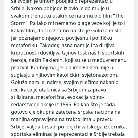
sa svojim je timom pobijedio reprezentaciju
Srbije. Nakon pobjede izjavio je da mu je u
svakom trenutku utakmice na umu bio film “The
Storm”. Pa iako mi nemamo blage veze koji je to i
kakav film, dobro znamo na što je Goluža mislio,
jer poznajemo njegovu povijesnu i političku
metaforiku. Također, jasna nam je i ta dirljiva
kriptičnost i dovitljiva tajnovitost naših sportskih
heroja, naših Paklenih, koji su se u međuvremenu
prozvali Kaubojima, jer da ime Pakleni nije u
suglasju s njihovim katoličkim svjetonazorom.
Goluža nam je, naime, svojim riječima nakanio
reći kako je utakmica sa Srbijom zapravo
stilizirana, metaforična, evokacija vojno-
redarstvene akcije iz 1995. Pa kao što je tada
gotovo cjelokupna zatečena srpska nacionalna
manjina otpravljena na traktorima u pravcu
Srbije, valjda bi sad, po ideji hrvatskoga izbornika,
sportska eliminacija reprezentacije Srbije trebala