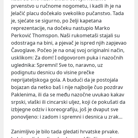
prvenstvo u ručnome nogometu, i kadli ih je na
Jelačić placu dočekalo svekoliko pučanstvo. Tada
je, sjećate se sigurno, po želji kapetana
reprezentacije, na dočeku nastupio Marko
Perković Thomspon. Naši rukometaši stajali su
odostraga na bini, a pjevač je ispred njih zapjevao
Čavoglave. Počeo je na onaj svoj originalni način,
usklikom: Za dom! I odgovorom puka i nazočnih
uglednika: Spremni! Sve to, naravno, uz
podignutu desnicu do visine prečke
neprijateljskoga gola. A budući da je postojala
bojazan da netko baš i nije najbolje čuo pozdrav
Paklenima, ili da se među nazočne uvukao kakav
srpski, vlaški ili cincarski uljez, koji će pokušati da
izbjegne odziv i koreografiju, još je dvaput sve
ponovljeno: i zadom i spremni i desnica u zrak…
Zanimljivo je bilo tada gledati hrvatske prvake.