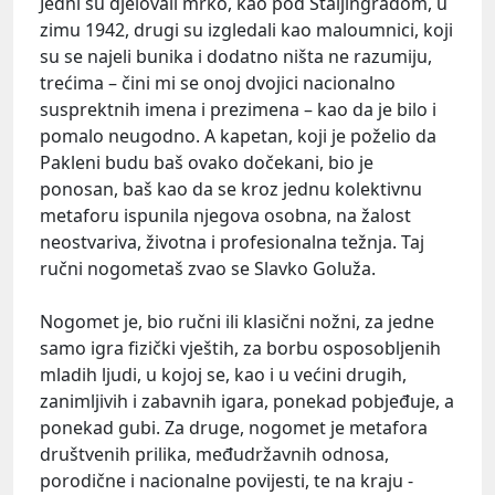
Jedni su djelovali mrko, kao pod Staljingradom, u
zimu 1942, drugi su izgledali kao maloumnici, koji
su se najeli bunika i dodatno ništa ne razumiju,
trećima – čini mi se onoj dvojici nacionalno
susprektnih imena i prezimena – kao da je bilo i
pomalo neugodno. A kapetan, koji je poželio da
Pakleni budu baš ovako dočekani, bio je
ponosan, baš kao da se kroz jednu kolektivnu
metaforu ispunila njegova osobna, na žalost
neostvariva, životna i profesionalna težnja. Taj
ručni nogometaš zvao se Slavko Goluža.
Nogomet je, bio ručni ili klasični nožni, za jedne
samo igra fizički vještih, za borbu osposobljenih
mladih ljudi, u kojoj se, kao i u većini drugih,
zanimljivih i zabavnih igara, ponekad pobjeđuje, a
ponekad gubi. Za druge, nogomet je metafora
društvenih prilika, međudržavnih odnosa,
porodične i nacionalne povijesti, te na kraju -