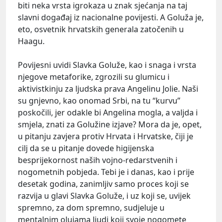
biti neka vrsta igrokaza u znak sjećanja na taj
slavni događaj iz nacionalne povijesti. A Goluža je,
eto, osvetnik hrvatskih generala zatočenih u
Haagu.
Povijesni uvidi Slavka Goluže, kao i snaga i vrsta
njegove metaforike, zgrozili su glumicu i
aktivistkinju za ljudska prava Angelinu Jolie. Naši
su gnjevno, kao onomad Srbi, na tu “kurvu”
poskočili, jer odakle bi Angelina mogla, a valjda i
smjela, znati za Golužine izjave? Mora da je, opet,
u pitanju zavjera protiv Hrvata i Hrvatske, čiji je
cilj da se u pitanje dovede higijenska
besprijekornost naših vojno-redarstvenih i
nogometnih pobjeda. Tebi je i danas, kao i prije
desetak godina, zanimljiv samo proces koji se
razvija u glavi Slavka Goluže, i uz koji se, uvijek
spremno, za dom spremno, sudjeluje u
mentalnim olujama ljudi koji svoje nogomete