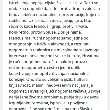
istrebljenja neprijateljske žive sile, i rata. Tako se
onda zna dogoditi da jedni protiv drugih zaigraju
timovi, obično nacionalne reprezentacije, koje na
radikalno različit način doživljavaju igru. Eto,
recimo, kada Francuzi igraju protiv Hrvata.
Konkretno, protiv Goluže. Dok je njima,
Francuzima, ručni nogomet samo jedna od
mnogobrojnih fizičkih aktivnosti, a rezultati
nogometnih utakmica na marginama su javnoga
interesa njihove moćne i velike kulture, Hrvatima
je ručni nogomet, naročito nakon poraza u
nožnom nogometu, često i jedini oblik
kolektivnog samopotvrđivanja i nacionalne
kohezije. Ono što su velikima jezik, kultura i
književnost, malim i nedovršenim nacijama je
nogomet. Hrvati igrajući nogomet rješavaju svoje
neriješene životne probleme, pobjeđuju u davno
izgubljenim ratovima, ispravljaju povijesne
nepravde i čine sve ono što je na umu Slavku