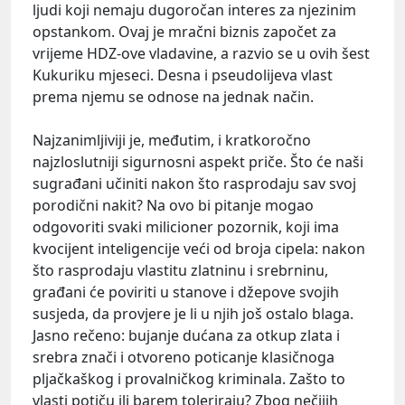
ljudi koji nemaju dugoročan interes za njezinim
opstankom. Ovaj je mračni biznis započet za
vrijeme HDZ-ove vladavine, a razvio se u ovih šest
Kukuriku mjeseci. Desna i pseudolijeva vlast
prema njemu se odnose na jednak način.
Najzanimljiviji je, međutim, i kratkoročno
najzloslutniji sigurnosni aspekt priče. Što će naši
sugrađani učiniti nakon što rasprodaju sav svoj
porodični nakit? Na ovo bi pitanje mogao
odgovoriti svaki milicioner pozornik, koji ima
kvocijent inteligencije veći od broja cipela: nakon
što rasprodaju vlastitu zlatninu i srebrninu,
građani će poviriti u stanove i džepove svojih
susjeda, da provjere je li u njih još ostalo blaga.
Jasno rečeno: bujanje dućana za otkup zlata i
srebra znači i otvoreno poticanje klasičnoga
pljačkaškog i provalničkog kriminala. Zašto to
vlasti potiču ili barem toleriraju? Zbog nečijih