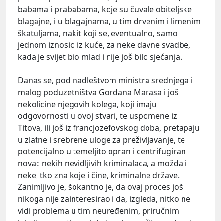
babama i prababama, koje su čuvale obiteljske
blagajne, i u blagajnama, u tim drvenim i limenim
škatuljama, nakit koji se, eventualno, samo
jednom iznosio iz kuće, za neke davne svadbe,
kada je svijet bio mlad i nije još bilo sjećanja.
Danas se, pod nadleštvom ministra srednjega i
malog poduzetništva Gordana Marasa i još
nekolicine njegovih kolega, koji imaju
odgovornosti u ovoj stvari, te uspomene iz
Titova, ili još iz francjozefovskog doba, pretapaju
u zlatne i srebrene uloge za preživljavanje, te
potencijalno u temeljito opran i centrifugiran
novac nekih nevidljivih kriminalaca, a možda i
neke, tko zna koje i čine, kriminalne države.
Zanimljivo je, šokantno je, da ovaj proces još
nikoga nije zainteresirao i da, izgleda, nitko ne
vidi problema u tim neuređenim, priručnim