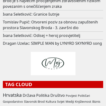
Brod je s najvećim procijenjenim zdravstvenim rizikom
povezanim s onečišćenjem zraka
Ivana Seletković: Granice šutnje
Tomislav Pupić: Otvoreni poziv za obnovu zapuštenih
prostora Slavonskog Broda - 3. završni dio
Ivana Seletković: Odisej = heroj prosvjetitelj
Dragan Uzelac: SIMPLE MAN by LYNYRD SKYNYRD song
TAG CLOUD
Hrvatska
Država
Politika
Društvo
Povijest
Političari
Gospodarstvo
Slavonski Brod
Kultura
Svijet
Mediji
Književnost
Biznis