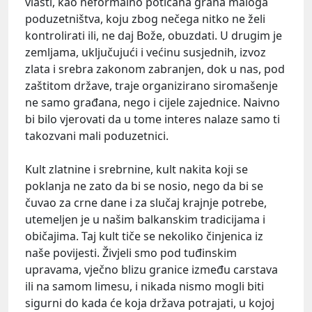
vlasti, kao neformalno poticana grana maloga
poduzetništva, koju zbog nečega nitko ne želi
kontrolirati ili, ne daj Bože, obuzdati. U drugim je
zemljama, uključujući i većinu susjednih, izvoz
zlata i srebra zakonom zabranjen, dok u nas, pod
zaštitom države, traje organizirano siromašenje
ne samo građana, nego i cijele zajednice. Naivno
bi bilo vjerovati da u tome interes nalaze samo ti
takozvani mali poduzetnici.
Kult zlatnine i srebrnine, kult nakita koji se
poklanja ne zato da bi se nosio, nego da bi se
čuvao za crne dane i za slučaj krajnje potrebe,
utemeljen je u našim balkanskim tradicijama i
običajima. Taj kult tiče se nekoliko činjenica iz
naše povijesti. Živjeli smo pod tuđinskim
upravama, vječno blizu granice između carstava
ili na samom limesu, i nikada nismo mogli biti
sigurni do kada će koja država potrajati, u kojoj