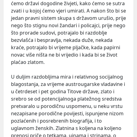
ćemo državi dogodine živjeti, kako ćemo se sutra
zvati i u kojoj ćemo vjeri umirati. A nakon što bi se
jedan pravni sistem skupa s državom urušio, prije
nego što stignu novi žandari i policajci, prije nego
što prorade sudovi, potrajalo bi razdoblje
bezvlašća i bespravlja, nekada duže, nekada
kraće, potrajalo bi vrijeme pljačke, kada papirni
novac više ništa ne bi vrijedio i kada bi se život
plaćao zlatom.
U duljim razdobljima mira i relativnog socijalnog
blagostanja, za vrijeme austrougarske vladavine i
u četrdeset i pet godina Titove države, zlato i
srebro se od potencijalnoga platežnog sredstva
pretvaralo u porodičnu uspomenu, u neku vrstu
nezapisane porodične povijesti, ispunjene nizom
pozlaćenih i posrebrenih biografija, i to
uglavnom ženskih. Zlatnina s koljena na koljeno
prenosi priče o tetkama, ujnama i strinama, o