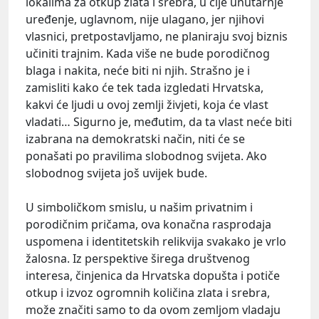
lokalima za otkup zlata i srebra, u čije unutarnje
uređenje, uglavnom, nije ulagano, jer njihovi
vlasnici, pretpostavljamo, ne planiraju svoj biznis
učiniti trajnim. Kada više ne bude porodičnog
blaga i nakita, neće biti ni njih. Strašno je i
zamisliti kako će tek tada izgledati Hrvatska,
kakvi će ljudi u ovoj zemlji živjeti, koja će vlast
vladati… Sigurno je, međutim, da ta vlast neće biti
izabrana na demokratski način, niti će se
ponašati po pravilima slobodnog svijeta. Ako
slobodnog svijeta još uvijek bude.
U simboličkom smislu, u našim privatnim i
porodičnim pričama, ova konačna rasprodaja
uspomena i identitetskih relikvija svakako je vrlo
žalosna. Iz perspektive širega društvenog
interesa, činjenica da Hrvatska dopušta i potiče
otkup i izvoz ogromnih količina zlata i srebra,
može značiti samo to da ovom zemljom vladaju