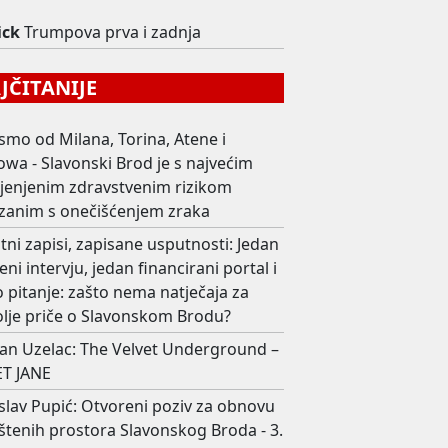
ick
Trumpova prva i zadnja
ČITANIJE
smo od Milana, Torina, Atene i
wa - Slavonski Brod je s najvećim
ijenjenim zdravstvenim rizikom
zanim s onečišćenjem zraka
ni zapisi, zapisane usputnosti: Jedan
eni intervju, jedan financirani portal i
 pitanje: zašto nema natječaja za
olje priče o Slavonskom Brodu?
an Uzelac: The Velvet Underground –
T JANE
slav Pupić: Otvoreni poziv za obnovu
štenih prostora Slavonskog Broda - 3.