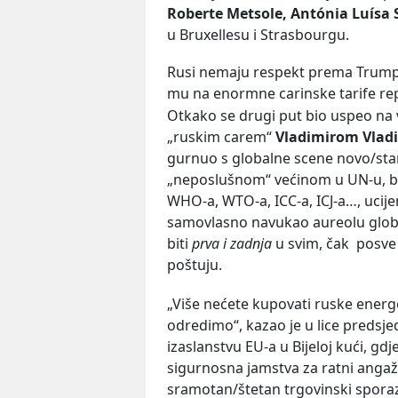
Roberte Metsole, Antónia Luísa 
u Bruxellesu i Strasbourgu.
Rusi nemaju respekt prema Trump
mu na enormne carinske tarife rep
Otkako se drugi put bio uspeo na v
„ruskim carem“
Vladimirom Vlad
gurnuo s globalne scene novo/sta
„neposlušnom“ većinom u UN-u, ba
WHO-a, WTO-a, ICC-a, ICJ-a…, ucije
samovlasno navukao aureolu glob
biti
prva i zadnja
u svim, čak posve 
poštuju.
„Više nećete kupovati ruske energe
odredimo“, kazao je u lice predsje
izaslanstvu EU-a u Bijeloj kući, gdje
sigurnosna jamstva za ratni angaž
sramotan/štetan trgovinski spora