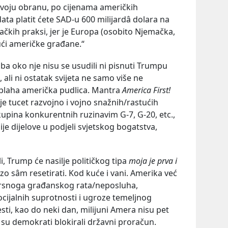
e svoju obranu, po cijenama američkih
ta platit ćete SAD-u 600 milijardâ dolara na
čkih praksi, jer je Europa (osobito Njemačka,
jući američke građane.“
ba oko nje nisu se usudili ni pisnuti Trumpu
 ali ni ostatak svijeta ne samo više ne
 plaha američka pudlica. Mantra
America First!
je tucet razvojno i vojno snažnih/rastućih
skupina konkurentnih ruzinavim G-7, G-20, etc.,
je dijelove u podjeli svjetskog bogatstva,
i, Trump će nasilje političkog tipa
moja je prva i
 brzo sâm resetirati. Kod kuće i vani. Amerika već
evrsnoga građanskog rata/neposluha,
ijalnih suprotnosti i ugroze temeljnog
sti, kao do neki dan, milijuni Amera nisu pet
r su demokrati blokirali državni proračun.