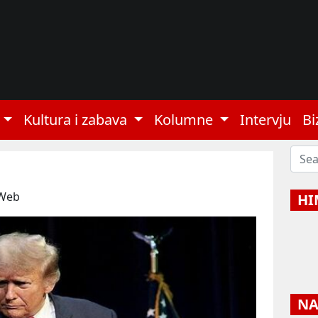
Kultura i zabava
Kolumne
Intervju
Bi
 Web
HI
NAJ