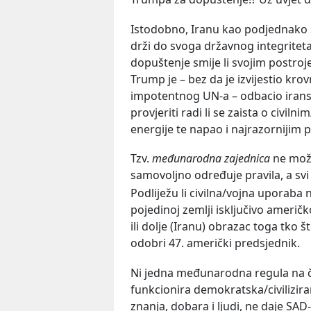
Istodobno, Iranu kao podjednako s
drži do svoga državnog integriteta
dopuštenje smije li svojim postroje
Trump je – bez da je izvijestio kro
impotentnog UN-a – odbacio irans
provjeriti radi li se zaista o civ
energije te napao i najrazornijim p
Tzv.
međunarodna zajednica
ne može
samovoljno određuje pravila, a svi 
Podliježu li civilna/vojna uporaba
pojedinoj zemlji isključivo američk
ili dolje (Iranu) obrazac toga tko š
odobri 47. američki predsjednik.
Ni jedna međunarodna regula na 
funkcionira demokratska/civilizir
znanja, dobara i ljudi, ne daje SA