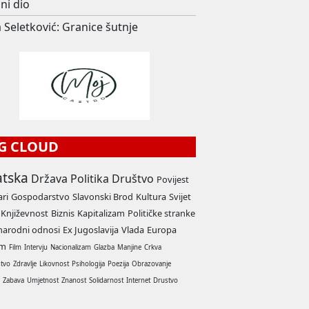
ni dio
 Seletković: Granice šutnje
G CLOUD
atska
Država
Politika
Društvo
Povijest
ari
Gospodarstvo
Slavonski Brod
Kultura
Svijet
Književnost
Biznis
Kapitalizam
Političke stranke
arodni odnosi
Ex Jugoslavija
Vlada
Europa
am
Film
Intervju
Nacionalizam
Glazba
Manjine
Crkva
stvo
Zdravlje
Likovnost
Psihologija
Poezija
Obrazovanje
a
Zabava
Umjetnost
Znanost
Solidarnost
Internet
Drustvo