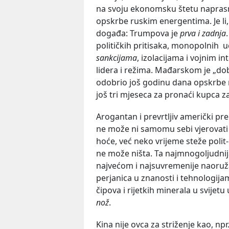
na svoju ekonomsku štetu naprasno
opskrbe ruskim energentima. Je li,
događa: Trumpova je
prva i zadnja
političkih pritisaka, monopolnih u
sankcijama
, izolacijama i vojnim i
lidera i režima. Mađarskom je „do
odobrio još godinu dana opskrbe n
još tri mjeseca za pronaći kupca za 
Arogantan i prevrtljiv američki pr
ne može ni samomu sebi vjerovati d
hoće, već neko vrijeme steže poli
ne može ništa. Ta najmnogoljudnija
najvećom i najsuvremenije naoruž
perjanica u znanosti i tehnologij
čipova i rijetkih minerala u svij
nož
.
Kina nije ovca za striženje kao, npr