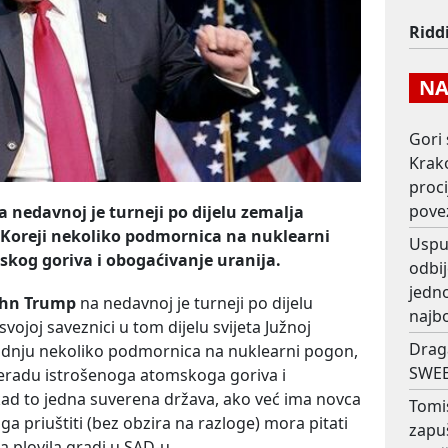
Ridd
NAJ
Gori 
Krako
proc
pove
 nedavnoj je turneji po dijelu zemalja
j Koreji nekoliko podmornica na nuklearni
Usput
kog goriva i obogaćivanje uranija.
odbij
jedno
ohn Trump
na nedavnoj je turneji po dijelu
najb
vojoj saveznici u tom dijelu svijeta Južnoj
Drag
gradnju nekoliko podmornica na nuklearni pogon,
SWEE
eradu istrošenoga atomskoga goriva i
kad to jedna suverena država, ako već ima novca
Tomi
i ga priuštiti (bez obzira na razloge) mora pitati
zapu
 plovila gradi u SAD-u.