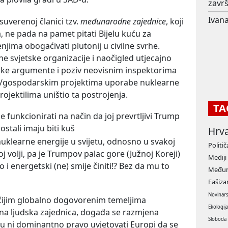
završ
Ivana
uverenoj članici tzv.
međunarodne zajednice
, koji
, ne pada na pamet pitati Bijelu kuću za
njima obogaćivati plutonij u civilne svrhe.
vne svjetske organizacije i naočigled utjecajno
ke argumente i poziv neovisnim inspektorima
ilnim/gospodarskim projektima uporabe nuklearne
rojektilima uništio ta postrojenja.
TA
 funkcionirati na način da joj prevrtljivi Trump
ostali imaju biti kuš
Hrv
 nuklearne energije u svijetu, odnosno u svakoj
Politič
oj volji, pa je Trumpov palac gore (Južnoj Koreji)
Mediji
to i energetski (ne) smije činiti!? Bez da mu to
Međun
Fašiz
Novinar
čijim globalno dogovorenim temeljima
Ekologij
ana ljudska zajednica, događa se razmjena
Sloboda
D-u ni dominantno pravo uvjetovati Europi da se