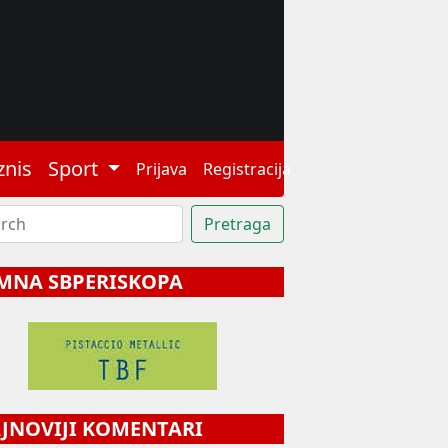
znis
Sport
Prijava
Registracija
MNA SBPERISKOPA
NOVIJI KOMENTARI