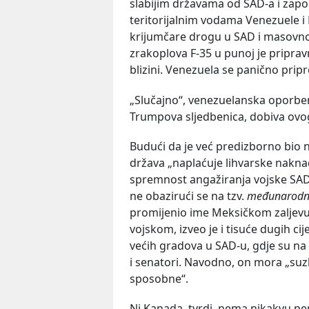
slabijim državama od SAD-a i zapo
teritorijalnim vodama Venezuele i
krijumčare drogu u SAD i masovno
zrakoplova F-35 u punoj je priprav
blizini. Venezuela se panično pripr
„Slučajno“, venezuelanska oporben
Trumpova sljedbenica, dobiva ovo
Budući da je već predizborno bio 
država „naplaćuje lihvarske nakn
spremnost angažiranja vojske SAD
ne obazirući se na tzv.
međunarodn
promijenio ime Meksičkom zaljevu u
vojskom, izveo je i tisuće dugih ci
većih gradova u SAD-u, gdje su na
i senatori. Navodno, on mora „suzbi
sposobne“.
Ni Kanada, tvrdi, nema nikakvu pe