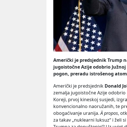
Američki je predsjednik Trump na
jugoistočne Azije odobrio Južno
pogon, preradu istrošenog atoms
Američki je predsjednik
Donald J
zemalja jugoistočne Azije odobrio s
Koreji, prvoj kineskoj susjedi, iz
konvencionalno naoružanih, te pr
obogaćivanje uranija.
À propos
, ot
za takav „nuklearni luksuz“ i želi s
Trumpa za dopuštenje!? Uz uvjet da