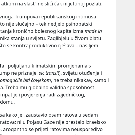
om na vlast“ ne sliči čak ni jeftinoj pozlati.
ivnoga Trumpova republikanskog intimusa
o nije slučajno – tek nedjelo psihopatski
 stanja kronično bolesnog kapitalizma
made in
ka stanja u svijetu. Zaglibjelu u živom blatu
to se kontraproduktivno rješava – nasiljem.
ofa i poljuljanu klimatskim promjenama s
ump ne priznaje,
sic transit
), svijetu otuđenja i
 omogućile biti čovjekom
, ne treba nikakav, kamoli
a. Treba mu globalno validna sposobnost
mpatije i povjerenja radi zajedničkog,
m domu.
sa kako je „zaustavio osam ratova u sedam
h ratova; ni u Pojasu Gaze nije prestalo izraelsko
, arogantno se prijeti ratovima neusporedivo