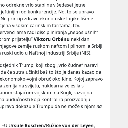
 odrekne vrlo stabilne višedesetljetne
 jeftinijim od konkurencije. No, to se upravo
. Ne princip zdrave ekonomske logike lišene
cjena visokim carinskim tarifama, tzv.
ntervencijama radi discipliniranja „neposlušnih“
brom prijatelju“
Viktoru Orbánu
neki dan
jegove zemlje ruskom naftom i plinom, a Srbiji
ruski udio u Naftnoj industriji Srbije (NIS).
edsjednik Trump, koji zbog „vrlo čudne“ naravi
a će sutra učiniti baš to što je danas kazao da
t-ekonomsko-vojni obruč oko Kine. Kojoj zapravo
 zemlja na svijetu, nuklearna velesila s
anom stajaćom vojskom na Kugli, razvojna
ama budućnosti koja kontrolira proizvodnju
etu upravo dokazuje Trumpu da ne može s njom
na
. EU U
rsule Röschen/Ružice von der Leyen,