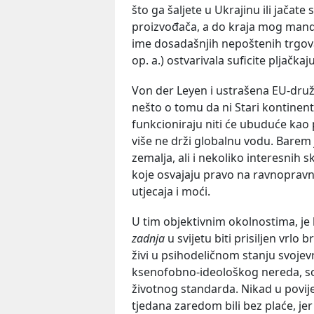
što ga šaljete u Ukrajinu ili jačat
proizvođača, a do kraja mog manda
ime dosadašnjih nepoštenih trgova
op. a.) ostvarivala suficite pljačka
Von der Leyen i ustrašena EU-druž
nešto o tomu da ni Stari kontinent,
funkcioniraju niti će ubuduće kao
više ne drži globalnu vodu. Barem 
zemalja, ali i nekoliko interesnih 
koje osvajaju pravo na ravnopravni
utjecaja i moći.
U tim objektivnim okolnostima, je l
zadnja
u svijetu biti prisiljen vrlo
živi u psihodeličnom stanju svoj
ksenofobno-ideološkog nereda, soc
životnog standarda. Nikad u povije
tjedana zaredom bili bez plaće, je