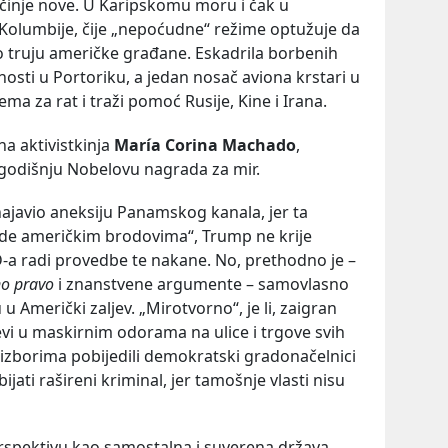
činje nove. U Karipskomu moru i čak u
 Kolumbije, čije „nepoćudne“ režime optužuje da
 truju američke građane. Eskadrila borbenih
nosti u Portoriku, a jedan nosač aviona krstari u
ema za rat i traži pomoć Rusije, Kine i Irana.
a aktivistkinja
María Corina Machado
,
godišnju Nobelovu nagrada za mir.
najavio aneksiju Panamskog kanala, jer ta
ade američkim brodovima“, Trump ne krije
-a radi provedbe te nakane. No, prethodno je –
o pravo
i znanstvene argumente – samovlasno
 Američki zaljev. „Mirotvorno“, je li, zaigran
jevi u maskirnim odorama na ulice i trgove svih
 izborima pobijedili demokratski gradonačelnici
jati rašireni kriminal, jer tamošnje vlasti nisu
rspektivu kao samostalna i suverena država,