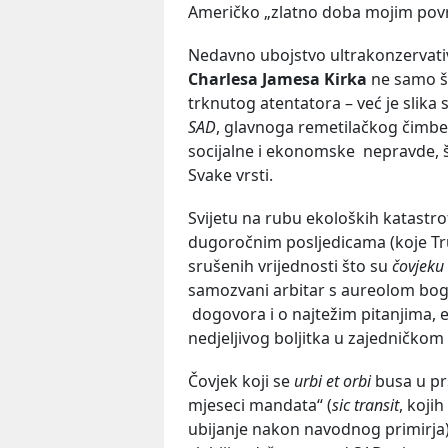
Američko „zlatno doba mojim povratk
Nedavno ubojstvo ultrakonzervat
Charlesa Jamesa Kirka
ne samo št
trknutog atentatora – već je slika
SAD
, glavnoga remetilačkog čimbeni
socijalne i ekonomske nepravde, š
Svake vrsti.
Svijetu na rubu ekoloških katastr
dugoročnim posljedicama (koje Tr
srušenih vrijednosti što su
čovjeku
samozvani arbitar s aureolom bog
dogovora i o najtežim pitanjima, e
nedjeljivog boljitka u zajedničko
Čovjek koji se
urbi et orbi
busa u pr
mjeseci mandata“ (
sic transit
, koji
ubijanje nakon navodnog primirja)