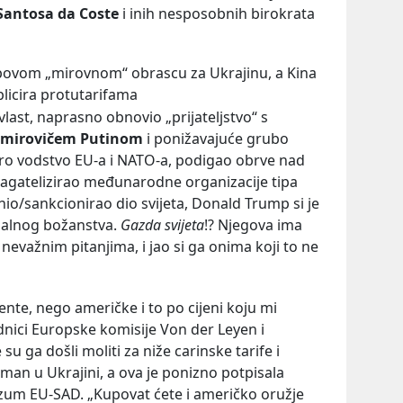
Santosa da Coste
i inih nesposobnih birokrata
ovom „mirovnom“ obrascu za Ukrajinu, a Kina
licira protutarifama
last, naprasno obnovio „prijateljstvo“ s
imirovičem Putinom
i ponižavajuće grubo
ro vodstvo EU-a i NATO-a, podigao obrve nad
gatelizirao međunarodne organizacije tipa
nio/sankcionirao dio svijeta, Donald Trump si je
alnog božanstva.
Gazda svijeta
!? Njegova ima
nevažnim pitanjima, i jao si ga onima koji to ne
nte, nego američke i to po cijeni koju mi
dnici Europske komisije Von der Leyen i
 su ga došli moliti za niže carinske tarife i
man u Ukrajini, a ova je ponizno potpisala
zum EU-SAD. „Kupovat ćete i američko oružje