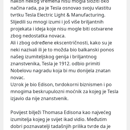
nakon nekog vremena nisu mogla složiti oko
načina rada, pa je Tesla osnovao svoju vlastitu
tvrtku Tesla Electric Light & Manufacturing.
Slijedili su mnogi izumi i još više briljantnih
projekata i ideja koje nisu mogle biti ostvarene
zbog nedostatka novaca.
Ali i zbog određene ekscentričnosti, kako su je
neki nazivali ili je to možda bio balkanski ponos
našeg izumiteljskog genija i briljantnog
znanstvenika, Tesla je 1912. odbio primiti
Nobelovu nagradu koja bi mu donijela znatan
novac.
Uzrok je bio Edison, tvrdokorni biznismen i po
mnogima beskrupulozni moćnik za kojeg je Tesla
izjavio da nije znanstvenik.
Povijest bilježi Thomasa Edisona kao najvećeg
izumitelja kojeg je svijet ikad vidio. Međutim
dobri poznavatelji tadašnjih prilika tvrde da je