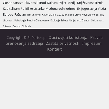
Gospodarstvo
Slavonski Brod
Kultura
Svijet
Mediji
Književnost
Biznis
Kapitalizam
Političke stranke
Međunarodni odnosi
Ex Jugoslavija
Vlada
Europa
Fašizam
Film
Intervju
Nacionalizam
Glazba
Manjine
Crkva
Novinarstvo
Zdravlje
Likovnost
Psihologija
Poezija
Obrazovanje
Ekologija
Zabava
Umjetnost
Znanost
Solidarnost
Internet
Drustvo
Sloboda
Opći uvjeti korištenja
Pravila
Copyright © SbPeriskop
prenošenja sadržaja
Zaštita privatnosti
Impresum
Kontakt