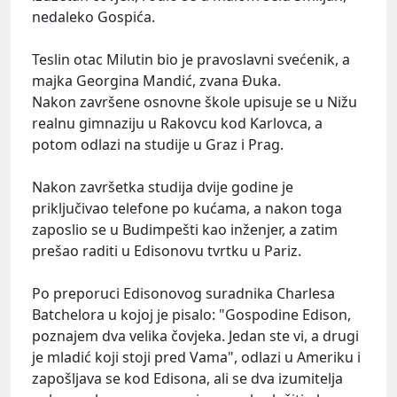
nedaleko Gospića.
Teslin otac Milutin bio je pravoslavni svećenik, a
majka Georgina Mandić, zvana Đuka.
Nakon završene osnovne škole upisuje se u Nižu
realnu gimnaziju u Rakovcu kod Karlovca, a
potom odlazi na studije u Graz i Prag.
Nakon završetka studija dvije godine je
priključivao telefone po kućama, a nakon toga
zaposlio se u Budimpešti kao inženjer, a zatim
prešao raditi u Edisonovu tvrtku u Pariz.
Po preporuci Edisonovog suradnika Charlesa
Batchelora u kojoj je pisalo: "Gospodine Edison,
poznajem dva velika čovjeka. Jedan ste vi, a drugi
je mladić koji stoji pred Vama", odlazi u Ameriku i
zapošljava se kod Edisona, ali se dva izumitelja