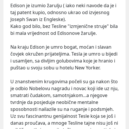
Edison je izumio žarulju ( iako neki navode da je i
taj patent kupio, odnosno ukrao od izvjesnog
Joseph Swan iz Engleske).
Kako god bilo, bez Tesline "izmjenične struje" bila
bi mala vrijednost od Edisonove žarulje.
Na kraju Edison je umro bogat, moćan i slavan
čovjek okružen prijateljima. Tesla je umro u bijedi
i usamljen, sa divljim golubovima koje je hranio i
puštao u svoju sobu u hotelu New Yorker.
U znanstvenim krugovima počeli su ga nakon što
je odbio Nobelovu nagradu i novac koji ide uz nju,
smatrati čudakom, samotnjakom...a njegove
tvrdnje da posjeduje neobične mentalne
sposobnosti nailazile su na ruganje i podsmjeh.
Uz svu fascinantnu genijalnost Tesle koja se još i
danas proučava, a mnoge Tesline tajne nisu još ni