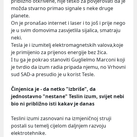
približno otkrivene, nije teško za povjerovati da je
možda stvarno primao signale s neke druge
planete.
On je pronašao internet i laser i to još i prije nego
je u svim domovima zasvjetlila sijalica, smatraju
neki.
Tesla je i izumitelj elektromagnetskih valova,koje
je primijenio za prijenos energije bez žica.
I tu ga je pokrao stanoviti Guglielmo Marconi koji
je tvrdio da izum radia pripada njemu, no Vrhovni
sud SAD-a presudio je u korist Tesle.
Činjenica je - da netko "izbriše", da
jednostavno "nestane" Teslin izum, svijet nebi
bio ni približno isti kakav je danas
Teslini izumi zasnovani na izmjeničnoj struji
postali su temelj cijelom daljnjem razvoju
elektrotehnike.