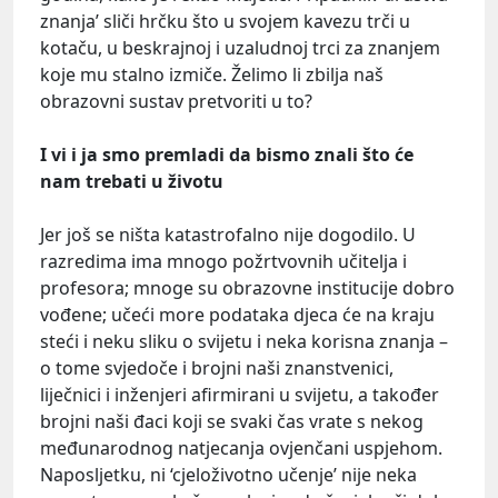
znanja’ sliči hrčku što u svojem kavezu trči u
kotaču, u beskrajnoj i uzaludnoj trci za znanjem
koje mu stalno izmiče. Želimo li zbilja naš
obrazovni sustav pretvoriti u to?
I vi i ja smo premladi da bismo znali što će
nam trebati u životu
Jer još se ništa katastrofalno nije dogodilo. U
razredima ima mnogo požrtvovnih učitelja i
profesora; mnoge su obrazovne institucije dobro
vođene; učeći more podataka djeca će na kraju
steći i neku sliku o svijetu i neka korisna znanja –
o tome svjedoče i brojni naši znanstvenici,
liječnici i inženjeri afirmirani u svijetu, a također
brojni naši đaci koji se svaki čas vrate s nekog
međunarodnog natjecanja ovjenčani uspjehom.
Naposljetku, ni ‘cjeloživotno učenje’ nije neka