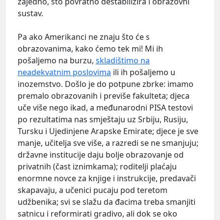
zajedno, što povratno destabilizira i obrazovni
sustav.
Pa ako Amerikanci ne znaju što će s
obrazovanima, kako ćemo tek mi! Mi ih
pošaljemo na burzu,
skladištimo na
neadekvatnim poslovima
ili ih pošaljemo u
inozemstvo. Došlo je do potpune zbrke: imamo
premalo obrazovanih i previše fakulteta; djeca
uče više nego ikad, a međunarodni PISA testovi
po rezultatima nas smještaju uz Srbiju, Rusiju,
Tursku i Ujedinjene Arapske Emirate; djece je sve
manje, učitelja sve više, a razredi se ne smanjuju;
državne institucije daju bolje obrazovanje od
privatnih (čast iznimkama); roditelji plaćaju
enormne novce za knjige i instrukcije, predavači
skapavaju, a učenici pucaju pod teretom
udžbenika; svi se slažu da đacima treba smanjiti
satnicu i reformirati gradivo, ali dok se oko