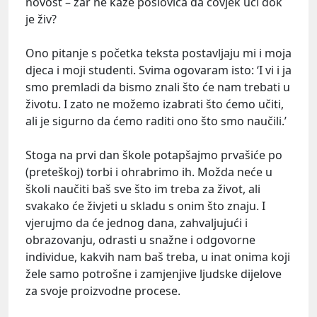
novost – zar ne kaže poslovica da čovjek uči dok
je živ?
Ono pitanje s početka teksta postavljaju mi i moja
djeca i moji studenti. Svima ogovaram isto: ‘I vi i ja
smo premladi da bismo znali što će nam trebati u
životu. I zato ne možemo izabrati što ćemo učiti,
ali je sigurno da ćemo raditi ono što smo naučili.’
Stoga na prvi dan škole potapšajmo prvašiće po
(preteškoj) torbi i ohrabrimo ih. Možda neće u
školi naučiti baš sve što im treba za život, ali
svakako će živjeti u skladu s onim što znaju. I
vjerujmo da će jednog dana, zahvaljujući i
obrazovanju, odrasti u snažne i odgovorne
individue, kakvih nam baš treba, u inat onima koji
žele samo potrošne i zamjenjive ljudske dijelove
za svoje proizvodne procese.