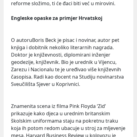
reforme složimo, ti će đaci biti već u mirovini.
Engleske opaske za primjer Hrvatskoj
O autoru
Boris Beck je pisac i novinar, autor pet
knjiga i dobitnik nekoliko literarnih nagrada.
Doktor je književnosti, diplomirani inženjer
geodezije, književnik. Bio je urednik u Vijencu,
Zarezu i Nacionalu te je uređivao više književnih
časopisa. Radi kao docent na Studiju novinarstva
Sveučilišta Sjever u Koprivnici.
Znamenita scena iz filma Pink Floyda ‘Zid’
prikazuje kako djeca u urednim britanskim
školskim uniformama staju na pokretnu traku
koja ih potom redom ubacuje u stroj za mljevenje
mesa. Harvard Business Review u kolovozu je