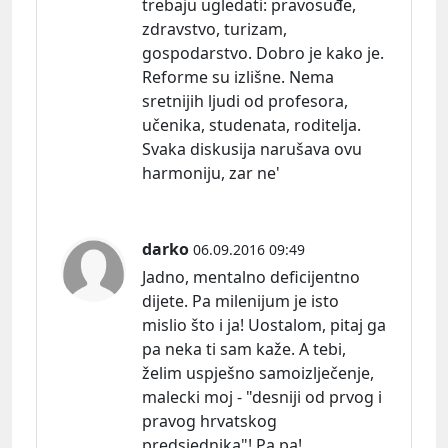
trebaju
ugledati:
pravosuđe,
zdravstvo, turizam,
gospodarstvo. Dobro je kako je.
Reforme su izlišne. Nema
sretnijih ljudi od profesora,
učenika, studenata, roditelja.
Svaka diskusija narušava ovu
harmoniju, zar ne'
darko
06.09.2016 09:49
Jadno, mentalno deficijentno
dijete. Pa milenijum je isto
mislio što i ja! Uostalom, pitaj ga
pa neka ti sam kaže. A tebi,
želim uspješno samoizlječenje,
malecki moj - "desniji od prvog i
pravog hrvatskog
predsjednika"! Pa pa!