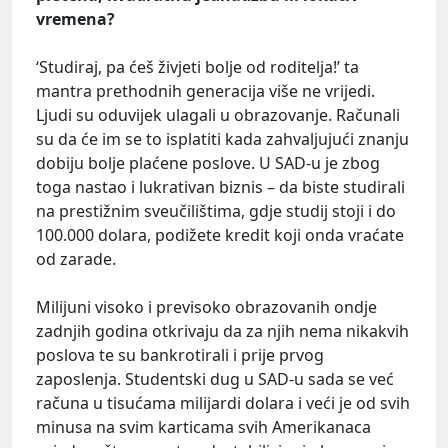
vremena?
‘Studiraj, pa ćeš živjeti bolje od roditelja!’ ta
mantra prethodnih generacija više ne vrijedi.
Ljudi su oduvijek ulagali u obrazovanje. Računali
su da će im se to isplatiti kada zahvaljujući znanju
dobiju bolje plaćene poslove. U SAD-u je zbog
toga nastao i lukrativan biznis – da biste studirali
na prestižnim sveučilištima, gdje studij stoji i do
100.000 dolara, podižete kredit koji onda vraćate
od zarade.
Milijuni visoko i previsoko obrazovanih ondje
zadnjih godina otkrivaju da za njih nema nikakvih
poslova te su bankrotirali i prije prvog
zaposlenja. Studentski dug u SAD-u sada se već
računa u tisućama milijardi dolara i veći je od svih
minusa na svim karticama svih Amerikanaca