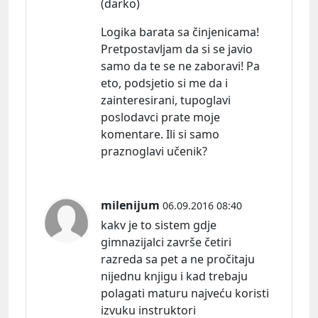
(darko)
Logika barata sa činjenicama!
Pretpostavljam da si se javio
samo da te se ne zaboravi! Pa
eto, podsjetio si me da i
zainteresirani, tupoglavi
poslodavci prate moje
komentare. Ili si samo
praznoglavi učenik?
milenijum
06.09.2016 08:40
kakv je to sistem gdje
gimnazijalci završe četiri
razreda sa pet a ne pročitaju
nijednu knjigu i kad trebaju
polagati maturu najveću koristi
izvuku instruktori