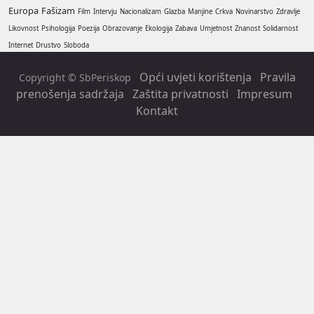
Europa
Fašizam
Film
Intervju
Nacionalizam
Glazba
Manjine
Crkva
Novinarstvo
Zdravlje
Likovnost
Psihologija
Poezija
Obrazovanje
Ekologija
Zabava
Umjetnost
Znanost
Solidarnost
Internet
Drustvo
Sloboda
Opći uvjeti korištenja
Pravila
Copyright © SbPeriskop
prenošenja sadržaja
Zaštita privatnosti
Impresum
Kontakt