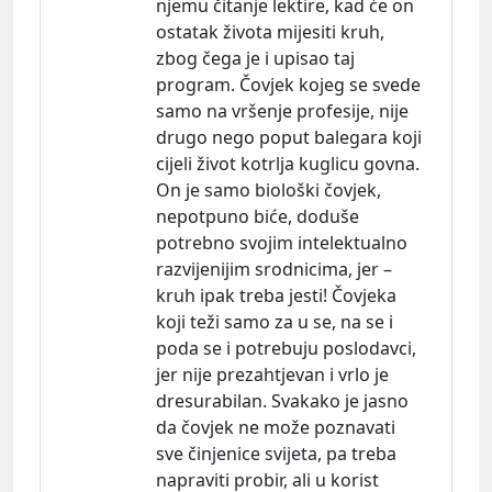
njemu čitanje lektire, kad će on
ostatak života mijesiti kruh,
zbog čega je i upisao taj
program. Čovjek kojeg se svede
samo na vršenje profesije, nije
drugo nego poput balegara koji
cijeli život kotrlja kuglicu govna.
On je samo biološki čovjek,
nepotpuno biće, doduše
potrebno svojim intelektualno
razvijenijim srodnicima, jer –
kruh ipak treba jesti! Čovjeka
koji teži samo za u se, na se i
poda se i potrebuju poslodavci,
jer nije prezahtjevan i vrlo je
dresurabilan. Svakako je jasno
da čovjek ne može poznavati
sve činjenice svijeta, pa treba
napraviti probir, ali u korist