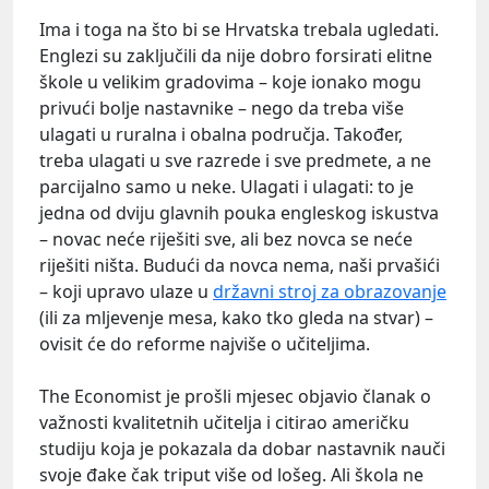
Ima i toga na što bi se Hrvatska trebala ugledati.
Englezi su zaključili da nije dobro forsirati elitne
škole u velikim gradovima – koje ionako mogu
privući bolje nastavnike – nego da treba više
ulagati u ruralna i obalna područja. Također,
treba ulagati u sve razrede i sve predmete, a ne
parcijalno samo u neke. Ulagati i ulagati: to je
jedna od dviju glavnih pouka engleskog iskustva
– novac neće riješiti sve, ali bez novca se neće
riješiti ništa. Budući da novca nema, naši prvašići
– koji upravo ulaze u
državni stroj za obrazovanje
(ili za mljevenje mesa, kako tko gleda na stvar) –
ovisit će do reforme najviše o učiteljima.
The Economist je prošli mjesec objavio članak o
važnosti kvalitetnih učitelja i citirao američku
studiju koja je pokazala da dobar nastavnik nauči
svoje đake čak triput više od lošeg. Ali škola ne