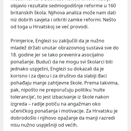
objavio rezultate sedmogodišnje reforme u 160
britanskih škola. Njihova analiza može nam dati
niz dobrih savjeta i otkriti zamke reformi. Nešto
od toga u Hrvatskoj se već provodi.
Primjerice, Englezi su zaključili da je nužno
mladež držati unutar obrazovnog sustava sve do
18. godine jer se tako prevenira asocijalno
ponašanje. Budući da ne mogu svi školarci biti
jednako uspješni, Englezi su dokazali da je
korisno i za djecu i za društvo da slabiji đaci
pohađaju manje zahtjevne škole. Prema takvima,
pak, nipošto ne preporučuju politiku ‘nulte
tolerancije’, to jest izbacivanje iz škole nakon
izgreda – radije potiču na angažman oko
učeničkog ponašanja i motivacije. Za Hrvatsku je
dobrodošlo i njihovo opažanje da manji razredi
nisu nužno uspješniji od većih.