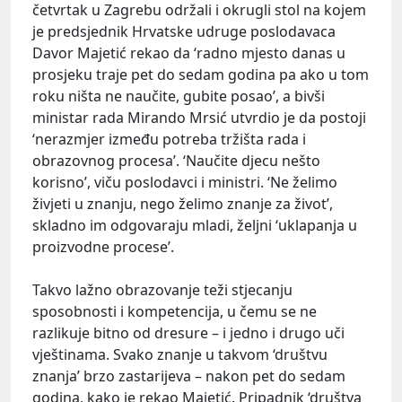
četvrtak u Zagrebu održali i okrugli stol na kojem
je predsjednik Hrvatske udruge poslodavaca
Davor Majetić rekao da ‘radno mjesto danas u
prosjeku traje pet do sedam godina pa ako u tom
roku ništa ne naučite, gubite posao’, a bivši
ministar rada Mirando Mrsić utvrdio je da postoji
‘nerazmjer između potreba tržišta rada i
obrazovnog procesa’. ‘Naučite djecu nešto
korisno’, viču poslodavci i ministri. ‘Ne želimo
živjeti u znanju, nego želimo znanje za život’,
skladno im odgovaraju mladi, željni ‘uklapanja u
proizvodne procese’.
Takvo lažno obrazovanje teži stjecanju
sposobnosti i kompetencija, u čemu se ne
razlikuje bitno od dresure – i jedno i drugo uči
vještinama. Svako znanje u takvom ‘društvu
znanja’ brzo zastarijeva – nakon pet do sedam
godina, kako je rekao Majetić. Pripadnik ‘društva