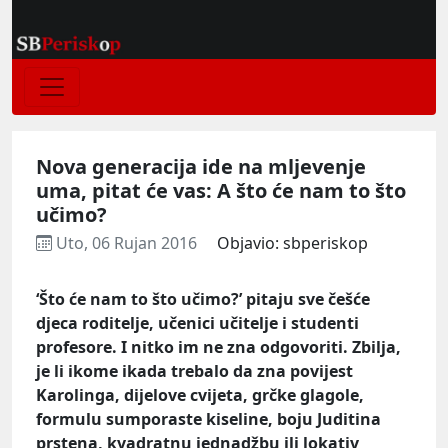
Nova generacija ide na mljevenje
uma, pitat će vas: A što će nam to što
učimo?
Uto, 06 Rujan 2016
Objavio: sbperiskop
‘Što će nam to što učimo?’ pitaju sve češće
djeca roditelje, učenici učitelje i studenti
profesore. I nitko im ne zna odgovoriti. Zbilja,
je li ikome ikada trebalo da zna povijest
Karolinga, dijelove cvijeta, grčke glagole,
formulu sumporaste kiseline, boju Juditina
prstena, kvadratnu jednadžbu ili lokativ