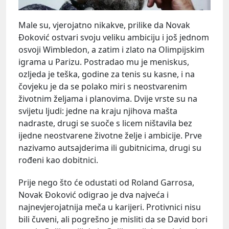
Male su, vjerojatno nikakve, prilike da Novak
Đoković ostvari svoju veliku ambiciju i još jednom
osvoji Wimbledon, a zatim i zlato na Olimpijskim
igrama u Parizu. Postradao mu je meniskus,
ozljeda je teška, godine za tenis su kasne, i na
čovjeku je da se polako miri s neostvarenim
životnim željama i planovima. Dvije vrste su na
svijetu ljudi: jedne na kraju njihova mašta
nadraste, drugi se suoče s licem ništavila bez
ijedne neostvarene životne želje i ambicije. Prve
nazivamo autsajderima ili gubitnicima, drugi su
rođeni kao dobitnici.
Prije nego što će odustati od Roland Garrosa,
Novak Đoković odigrao je dva najveća i
najnevjerojatnija meča u karijeri. Protivnici nisu
bili čuveni, ali pogrešno je misliti da se David bori