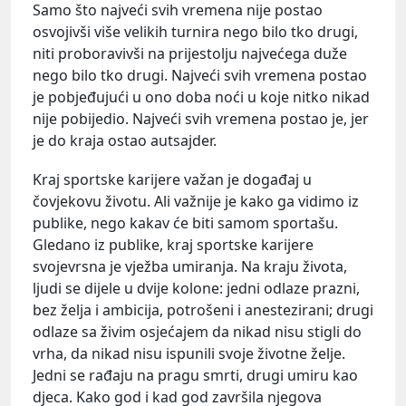
Samo što najveći svih vremena nije postao
osvojivši više velikih turnira nego bilo tko drugi,
niti proboravivši na prijestolju najvećega duže
nego bilo tko drugi. Najveći svih vremena postao
je pobjeđujući u ono doba noći u koje nitko nikad
nije pobijedio. Najveći svih vremena postao je, jer
je do kraja ostao autsajder.
Kraj sportske karijere važan je događaj u
čovjekovu životu. Ali važnije je kako ga vidimo iz
publike, nego kakav će biti samom sportašu.
Gledano iz publike, kraj sportske karijere
svojevrsna je vježba umiranja. Na kraju života,
ljudi se dijele u dvije kolone: jedni odlaze prazni,
bez želja i ambicija, potrošeni i anestezirani; drugi
odlaze sa živim osjećajem da nikad nisu stigli do
vrha, da nikad nisu ispunili svoje životne želje.
Jedni se rađaju na pragu smrti, drugi umiru kao
djeca. Kako god i kad god završila njegova