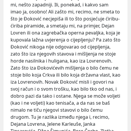
mi, nešto zapadniji. Ili, ponekad, i kakvo sam
imao ja, osobno! Ali zašto mi, recimo, ne smeta to
što je Đoković necjepiša ili to što posjećuje ćiribu-
ćiriba piramide, a smetaju mi, na primjer, Dejan
Lovren ili ona zagrebačka operna pevaljka, koja je
kupovala lažna uvjerenja o cijepljenju? Pa zato što
Đoković nikoga nije odgovarao od cijepljenja,
zato što iza njegovih stavova i mišljenja ne stoje
horde nasilnika i huligana, kao iza Lovrenovih.
Zato što iza Đokovićevih mišljenja o bilo čemu ne
stoje bilo koja Crkva ili bilo koja državna vlast, kao
iza Lovrenovih. Novak Đoković misli i govori na
svoj račun i o svom trošku, kao bilo tko od nas, i
dobro pazi da tako i ostane. Njega se može voljeti
(kao i ne voljeti) kao tenisača, a da nas se baš
nimalo ne tiču njegovi stavovi o bilo čemu
drugom. Tu je razlika između njega i, recimo,
Dejana Lovrena, Jelene Karleuše, Janka
Tipsarevića, Džoa Šimunića, Bore Čorbe, Zlatka