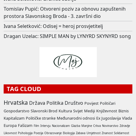
Tomislav Pupić: Otvoreni poziv za obnovu zapuštenih
prostora Slavonskog Broda - 3. završni dio
Ivana Seletković: Odisej = heroj prosvjetitelj
Dragan Uzelac: SIMPLE MAN by LYNYRD SKYNYRD song
TAG CLOUD
Hrvatska
Država
Politika
Društvo
Povijest
Političari
Gospodarstvo
Slavonski Brod
Kultura
Svijet
Mediji
Književnost
Biznis
Kapitalizam
Političke stranke
Međunarodni odnosi
Ex Jugoslavija
Vlada
Europa
Fašizam
Film
Intervju
Nacionalizam
Glazba
Manjine
Crkva
Novinarstvo
Zdravlje
Likovnost
Psihologija
Poezija
Obrazovanje
Ekologija
Zabava
Umjetnost
Znanost
Solidarnost