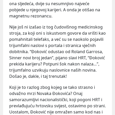
ona sljedeća, dvije su nesumnjivo najveće
pobjede u njegovoj karijeri. A onda je otišao na
magnetnu rezonancu.
Nije još ni izašao iz tog čudovišnog medicinskog
stroja, za koji oni s iskustvom govore da vrišti kao
pomahnitali telefaks, a već su se naokolo pojavili
trijumfalni naslovi s portala i stranica vječnih
dobitnika. “Đoković odustao od Roland Garrosa,
Sinner novi broj jedan”, pijano slavi HRT, “Đoković
prekida karijeru? Potpuni šok nakon nalaza…”,
trijumfalno uzvikuju naslovnice naših novina.
Došao je, dakle, i taj trenutak!
Koji je to razlog zbog kojeg se tako strasno i
odvažno mrzi Novaka Đokovića? Onaj
samorazumljivi nacionalistički, koji pogoni HRT i
prevlađujuću hrtovsku svijest, ostavimo po strani.
Uostalom, Đoković nije omražen samo kod nas i