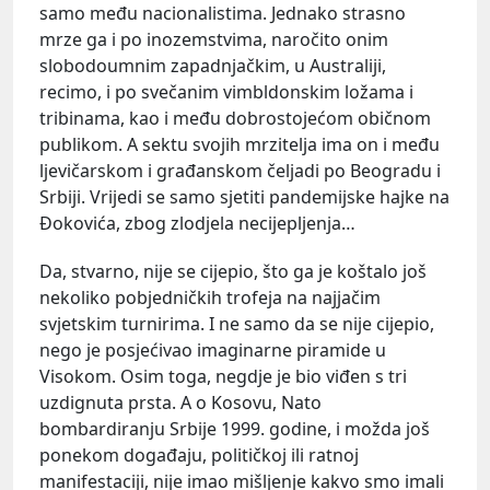
samo među nacionalistima. Jednako strasno
mrze ga i po inozemstvima, naročito onim
slobodoumnim zapadnjačkim, u Australiji,
recimo, i po svečanim vimbldonskim ložama i
tribinama, kao i među dobrostojećom običnom
publikom. A sektu svojih mrzitelja ima on i među
ljevičarskom i građanskom čeljadi po Beogradu i
Srbiji. Vrijedi se samo sjetiti pandemijske hajke na
Đokovića, zbog zlodjela necijepljenja…
Da, stvarno, nije se cijepio, što ga je koštalo još
nekoliko pobjedničkih trofeja na najjačim
svjetskim turnirima. I ne samo da se nije cijepio,
nego je posjećivao imaginarne piramide u
Visokom. Osim toga, negdje je bio viđen s tri
uzdignuta prsta. A o Kosovu, Nato
bombardiranju Srbije 1999. godine, i možda još
ponekom događaju, političkoj ili ratnoj
manifestaciji, nije imao mišljenje kakvo smo imali