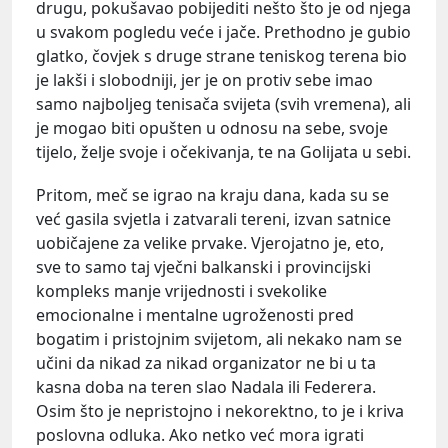
drugu, pokušavao pobijediti nešto što je od njega
u svakom pogledu veće i jače. Prethodno je gubio
glatko, čovjek s druge strane teniskog terena bio
je lakši i slobodniji, jer je on protiv sebe imao
samo najboljeg tenisača svijeta (svih vremena), ali
je mogao biti opušten u odnosu na sebe, svoje
tijelo, želje svoje i očekivanja, te na Golijata u sebi.
Pritom, meč se igrao na kraju dana, kada su se
već gasila svjetla i zatvarali tereni, izvan satnice
uobičajene za velike prvake. Vjerojatno je, eto,
sve to samo taj vječni balkanski i provincijski
kompleks manje vrijednosti i svekolike
emocionalne i mentalne ugroženosti pred
bogatim i pristojnim svijetom, ali nekako nam se
učini da nikad za nikad organizator ne bi u ta
kasna doba na teren slao Nadala ili Federera.
Osim što je nepristojno i nekorektno, to je i kriva
poslovna odluka. Ako netko već mora igrati