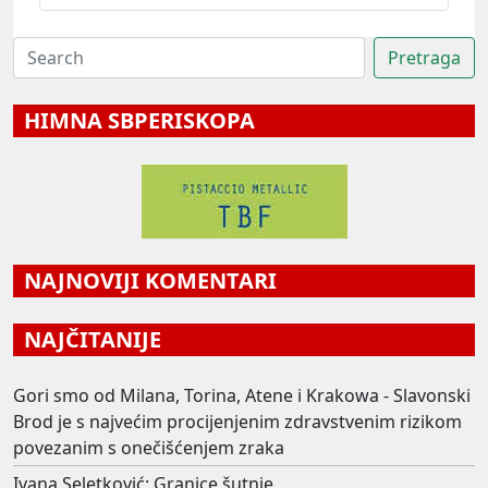
HIMNA SBPERISKOPA
NAJNOVIJI KOMENTARI
NAJČITANIJE
Gori smo od Milana, Torina, Atene i Krakowa - Slavonski
Brod je s najvećim procijenjenim zdravstvenim rizikom
povezanim s onečišćenjem zraka
Ivana Seletković: Granice šutnje