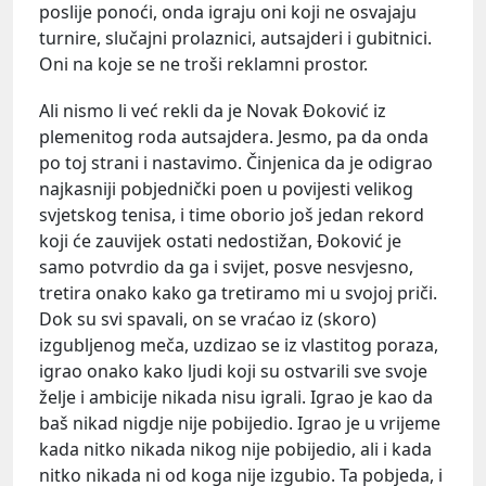
poslije ponoći, onda igraju oni koji ne osvajaju
turnire, slučajni prolaznici, autsajderi i gubitnici.
Oni na koje se ne troši reklamni prostor.
Ali nismo li već rekli da je Novak Đoković iz
plemenitog roda autsajdera. Jesmo, pa da onda
po toj strani i nastavimo. Činjenica da je odigrao
najkasniji pobjednički poen u povijesti velikog
svjetskog tenisa, i time oborio još jedan rekord
koji će zauvijek ostati nedostižan, Đoković je
samo potvrdio da ga i svijet, posve nesvjesno,
tretira onako kako ga tretiramo mi u svojoj priči.
Dok su svi spavali, on se vraćao iz (skoro)
izgubljenog meča, uzdizao se iz vlastitog poraza,
igrao onako kako ljudi koji su ostvarili sve svoje
želje i ambicije nikada nisu igrali. Igrao je kao da
baš nikad nigdje nije pobijedio. Igrao je u vrijeme
kada nitko nikada nikog nije pobijedio, ali i kada
nitko nikada ni od koga nije izgubio. Ta pobjeda, i