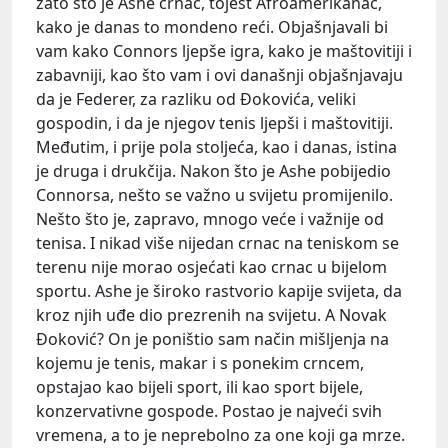
zato što je Ashe crnac, tojest Afroamerikanac,
kako je danas to mondeno reći. Objašnjavali bi
vam kako Connors ljepše igra, kako je maštovitiji i
zabavniji, kao što vam i ovi današnji objašnjavaju
da je Federer, za razliku od Đokovića, veliki
gospodin, i da je njegov tenis ljepši i maštovitiji.
Međutim, i prije pola stoljeća, kao i danas, istina
je druga i drukčija. Nakon što je Ashe pobijedio
Connorsa, nešto se važno u svijetu promijenilo.
Nešto što je, zapravo, mnogo veće i važnije od
tenisa. I nikad više nijedan crnac na teniskom se
terenu nije morao osjećati kao crnac u bijelom
sportu. Ashe je široko rastvorio kapije svijeta, da
kroz njih uđe dio prezrenih na svijetu. A Novak
Đoković? On je poništio sam način mišljenja na
kojemu je tenis, makar i s ponekim crncem,
opstajao kao bijeli sport, ili kao sport bijele,
konzervativne gospode. Postao je najveći svih
vremena, a to je neprebolno za one koji ga mrze.