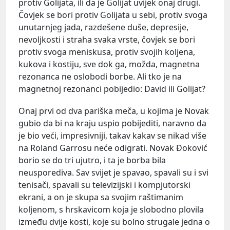
protiv Golijata, ili da je Golijat uvijek onaj drugi.
Čovjek se bori protiv Golijata u sebi, protiv svoga
unutarnjeg jada, razdešene duše, depresije,
nevoljkosti i straha svaka vrste, čovjek se bori
protiv svoga meniskusa, protiv svojih koljena,
kukova i kostiju, sve dok ga, možda, magnetna
rezonanca ne oslobodi borbe. Ali tko je na
magnetnoj rezonanci pobijedio: David ili Golijat?
Onaj prvi od dva pariška meča, u kojima je Novak
gubio da bi na kraju uspio pobijediti, naravno da
je bio veći, impresivniji, takav kakav se nikad više
na Roland Garrosu neće odigrati. Novak Đoković
borio se do tri ujutro, i ta je borba bila
neusporediva. Sav svijet je spavao, spavali su i svi
tenisači, spavali su televizijski i kompjutorski
ekrani, a on je skupa sa svojim raštimanim
koljenom, s hrskavicom koja je slobodno plovila
između dvije kosti, koje su bolno strugale jedna o