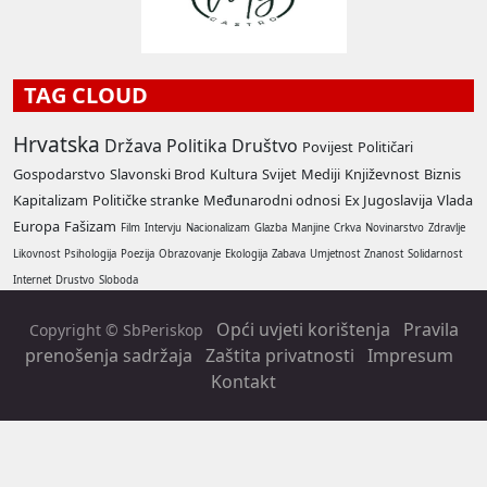
TAG CLOUD
Hrvatska
Država
Politika
Društvo
Povijest
Političari
Gospodarstvo
Slavonski Brod
Kultura
Svijet
Mediji
Književnost
Biznis
Kapitalizam
Političke stranke
Međunarodni odnosi
Ex Jugoslavija
Vlada
Europa
Fašizam
Film
Intervju
Nacionalizam
Glazba
Manjine
Crkva
Novinarstvo
Zdravlje
Likovnost
Psihologija
Poezija
Obrazovanje
Ekologija
Zabava
Umjetnost
Znanost
Solidarnost
Internet
Drustvo
Sloboda
Opći uvjeti korištenja
Pravila
Copyright © SbPeriskop
prenošenja sadržaja
Zaštita privatnosti
Impresum
Kontakt