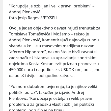
"Korupcija je ozbiljan i velik pravni problem" –
Andrej Plenković
foto Josip Regović/PIXSELL
Ovo je jedan objektivno devastirajući trenutak za
Tomislava Tomaševića i Možemo – rekao je
Andrej Plenković, komentirajući najnoviju rundu
skandala koji je u masovnim medijima nazvan
“aferom Hipodrom”, nakon što je bivši ravnatelj
zagrebačke Ustanove za upravljanje sportskim
objektima Kosta Kostanjević priznao pronevjeru
450.000 eura i nagodio se s USKOK-om, po cijenu
da odleži dvije i pol godine zatvora.
“Po mom dubokom uvjerenju, to je njihov veliki
politički poraz”, također je izjavio Andrej
Plenković. “Korupcija je ozbiljan i velik pravni
problem, a za gradsku vlast i ozbiljan politički
problem”, poručio je na kraju.