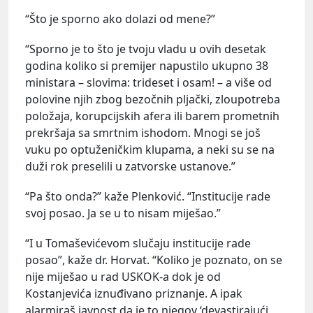
“Što je sporno ako dolazi od mene?”
“Sporno je to što je tvoju vladu u ovih desetak
godina koliko si premijer napustilo ukupno 38
ministara – slovima: trideset i osam! – a više od
polovine njih zbog bezočnih pljački, zloupotreba
položaja, korupcijskih afera ili barem prometnih
prekršaja sa smrtnim ishodom. Mnogi se još
vuku po optuženičkim klupama, a neki su se na
duži rok preselili u zatvorske ustanove.”
“Pa što onda?” kaže Plenković. “Institucije rade
svoj posao. Ja se u to nisam miješao.”
“I u Tomaševićevom slučaju institucije rade
posao”, kaže dr. Horvat. “Koliko je poznato, on se
nije miješao u rad USKOK-a dok je od
Kostanjevića iznuđivano priznanje. A ipak
alarmiraš javnost da je to njegov ‘devastirajući