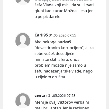
šefa Vlade koji misli da su Hrvati
glupi kao kurac.Možda i jesu jer
trpe pizdarele
Čarli95
31.05.2026 07:55
Ako nekoga nazivaš
“devastiranim korupcijom”, a iza
sebe vučeš desetljeće
ministarskih afera, onda
problem možda nije samo u
šefu hadezenjarske vlade, nego
u cijelom društvu.
centar
31.05.2026 07:53
Meni je ovaj Viktorov verbalni
malj briljantan, jer je razlupao