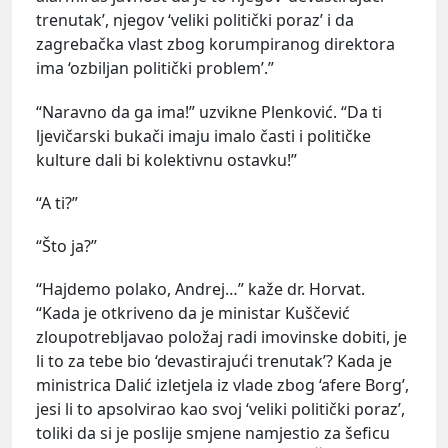
trenutak’, njegov ‘veliki politički poraz’ i da
zagrebačka vlast zbog korumpiranog direktora
ima ‘ozbiljan politički problem’.”
“Naravno da ga ima!” uzvikne Plenković. “Da ti
ljevičarski bukači imaju imalo časti i političke
kulture dali bi kolektivnu ostavku!”
“A ti?”
“Što ja?”
“Hajdemo polako, Andrej…” kaže dr. Horvat.
“Kada je otkriveno da je ministar Kuščević
zloupotrebljavao položaj radi imovinske dobiti, je
li to za tebe bio ‘devastirajući trenutak’? Kada je
ministrica Dalić izletjela iz vlade zbog ‘afere Borg’,
jesi li to apsolvirao kao svoj ‘veliki politički poraz’,
toliki da si je poslije smjene namjestio za šeficu