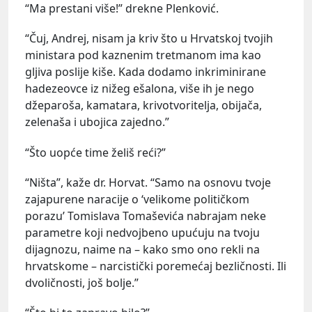
“Ma prestani više!” drekne Plenković.
“Čuj, Andrej, nisam ja kriv što u Hrvatskoj tvojih
ministara pod kaznenim tretmanom ima kao
gljiva poslije kiše. Kada dodamo inkriminirane
hadezeovce iz nižeg ešalona, više ih je nego
džeparoša, kamatara, krivotvoritelja, obijača,
zelenaša i ubojica zajedno.”
“Što uopće time želiš reći?”
“Ništa”, kaže dr. Horvat. “Samo na osnovu tvoje
zajapurene naracije o ‘velikome političkom
porazu’ Tomislava Tomaševića nabrajam neke
parametre koji nedvojbeno upućuju na tvoju
dijagnozu, naime na – kako smo ono rekli na
hrvatskome – narcistički poremećaj bezličnosti. Ili
dvoličnosti, još bolje.”