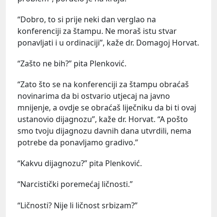
“Dobro, to si prije neki dan verglao na
konferenciji za štampu. Ne moraš istu stvar
ponavljati i u ordinaciji”, kaže dr. Domagoj Horvat.
“Zašto ne bih?” pita Plenković.
“Zato što se na konferenciji za štampu obraćaš
novinarima da bi ostvario utjecaj na javno
mnijenje, a ovdje se obraćaš liječniku da bi ti ovaj
ustanovio dijagnozu”, kaže dr. Horvat. “A pošto
smo tvoju dijagnozu davnih dana utvrdili, nema
potrebe da ponavljamo gradivo.”
“Kakvu dijagnozu?” pita Plenković.
“Narcistički poremećaj ličnosti.”
“Ličnosti? Nije li ličnost srbizam?”