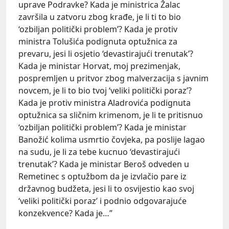
uprave Podravke? Kada je ministrica Žalac
završila u zatvoru zbog krađe, je li ti to bio
‘ozbiljan politički problem’? Kada je protiv
ministra Tolušića podignuta optužnica za
prevaru, jesi li osjetio ‘devastirajući trenutak’?
Kada je ministar Horvat, moj prezimenjak,
pospremljen u pritvor zbog malverzacija s javnim
novcem, je li to bio tvoj ‘veliki politički poraz’?
Kada je protiv ministra Aladrovića podignuta
optužnica sa sličnim krimenom, je li te pritisnuo
‘ozbiljan politički problem’? Kada je ministar
Banožić kolima usmrtio čovjeka, pa poslije lagao
na sudu, je li za tebe kucnuo ‘devastirajući
trenutak’? Kada je ministar Beroš odveden u
Remetinec s optužbom da je izvlačio pare iz
državnog budžeta, jesi li to osvijestio kao svoj
‘veliki politički poraz’ i podnio odgovarajuće
konzekvence? Kada je…”