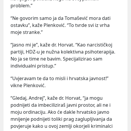
problem.”
“Ne govorim samo ja da Tomašević mora dati
ostavku”, kaže Plenković. “To tvrde svi iz vrha
moje stranke.”
“Jasno mi je”, kaže dr. Horvat. “Kao narcističkoj
partiji, HDZ-u je nužna kolektivna psihoterapija.
No ja se time ne bavim. Specijalizirao sam
individualni pristup.”
“Uvjeravam te da to misli i hrvatska javnost!”
vikne Plenković.
“Gledaj, Andrej”, kaže dr. Horvat, “ja mogu
podnijeti da imbeciliziraš javni prostor, ali ne i
moju ordinaciju. Ako će dakle hrvatsko javno
mnijenje podnijeti toliki prag zaglupljivanja da
povjeruje kako u ovoj zemlji okorjeli kriminalci