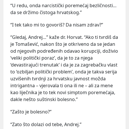
“U redu, onda narcistički poremećaj bezličnosti…
da se držimo čistoga hrvatskog.”
“I tek tako mi to govoriš? Da nisam zdrav?”
“Gledaj, Andrej…” kaže dr. Horvat. “Ako ti tvrdiš da
je Tomašević, nakon što je otkriveno da se jedan
od njegovih podređenih odavao korupciji, doživio
‘veliki politički poraz’, da je to za njega
‘devastirajući trenutak’ i da je za zagrebačku vlast
to ‘ozbiljan politički problem’, onda je takva serija
uzvišenih tvrdnji za hrvatsku javnost možda
intrigantna – vjerovala ti ona ili ne – ali za mene
kao liječnika je to tek novi simptom poremećaja,
dakle nešto suštinski bolesno.”
“Zašto je bolesno?”
“Zato što dolazi od tebe, Andrej.”