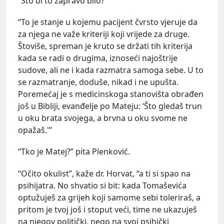
“Što bi to zapravo bilo?”
“To je stanje u kojemu pacijent čvrsto vjeruje da
za njega ne važe kriteriji koji vrijede za druge.
Štoviše, spreman je kruto se držati tih kriterija
kada se radi o drugima, iznoseći najoštrije
sudove, ali ne i kada razmatra samoga sebe. U to
se razmatranje, doduše, nikad i ne upušta.
Poremećaj je s medicinskoga stanovišta obrađen
još u Bibliji, evanđelje po Mateju: ‘Što gledaš trun
u oku brata svojega, a brvna u oku svome ne
opažaš.'”
“Tko je Matej?” pita Plenković.
“Očito okulist”, kaže dr. Horvat, “a ti si spao na
psihijatra. No shvatio si bit: kada Tomaševića
optužuješ za grijeh koji samome sebi toleriraš, a
pritom je tvoj još i stoput veći, time ne ukazuješ
na njegov politički, nego na svoj psihički