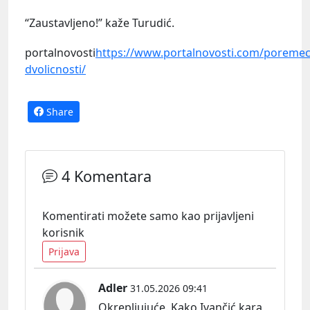
“Zaustavljeno!” kaže Turudić.
portalnovosti
https://www.portalnovosti.com/poremec
dvolicnosti/
Share
4 Komentara
Komentirati možete samo kao prijavljeni
korisnik
Prijava
Adler
31.05.2026 09:41
Okrepljujuće. Kako Ivančić kara