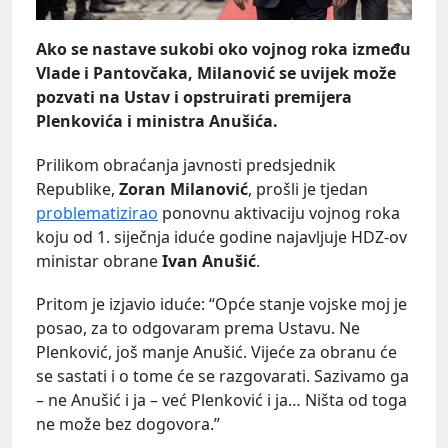
Ako se nastave sukobi oko vojnog roka između
Vlade i Pantovčaka, Milanović se uvijek može
pozvati na Ustav i opstruirati premijera
Plenkovića i ministra Anušića.
Prilikom obraćanja javnosti predsjednik
Republike,
Zoran Milanović
, prošli je tjedan
problematizirao
ponovnu aktivaciju vojnog roka
koju od 1. siječnja iduće godine najavljuje HDZ-ov
ministar obrane
Ivan Anušić
.
Pritom je izjavio iduće: “Opće stanje vojske moj je
posao, za to odgovaram prema Ustavu. Ne
Plenković, još manje Anušić. Vijeće za obranu će
se sastati i o tome će se razgovarati. Sazivamo ga
– ne Anušić i ja – već Plenković i ja… Ništa od toga
ne može bez dogovora.”