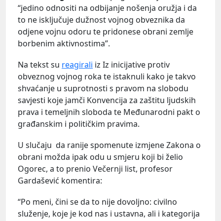
“jedino odnositi na odbijanje nošenja oružja i da
to ne isključuje dužnost vojnog obveznika da
odjene vojnu odoru te pridonese obrani zemlje
borbenim aktivnostima”.
Na tekst su
reagirali
iz Iz inicijative protiv
obveznog vojnog roka te istaknuli kako je takvo
shvaćanje u suprotnosti s pravom na slobodu
savjesti koje jamči Konvencija za zaštitu ljudskih
prava i temeljnih sloboda te Međunarodni pakt o
građanskim i političkim pravima.
U slučaju da ranije spomenute izmjene Zakona o
obrani možda ipak odu u smjeru koji bi želio
Ogorec, a to prenio Večernji list, profesor
Gardašević komentira:
“Po meni, čini se da to nije dovoljno: civilno
služenje, koje je kod nas i ustavna, ali i kategorija