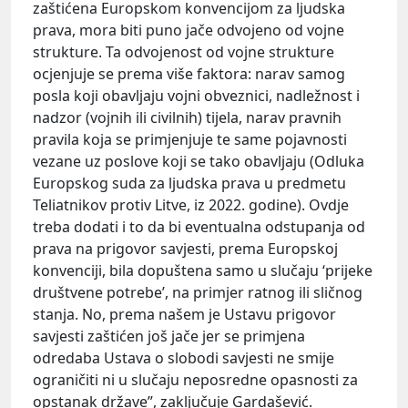
zaštićena Europskom konvencijom za ljudska
prava, mora biti puno jače odvojeno od vojne
strukture. Ta odvojenost od vojne strukture
ocjenjuje se prema više faktora: narav samog
posla koji obavljaju vojni obveznici, nadležnost i
nadzor (vojnih ili civilnih) tijela, narav pravnih
pravila koja se primjenjuje te same pojavnosti
vezane uz poslove koji se tako obavljaju (Odluka
Europskog suda za ljudska prava u predmetu
Teliatnikov protiv Litve, iz 2022. godine). Ovdje
treba dodati i to da bi eventualna odstupanja od
prava na prigovor savjesti, prema Europskoj
konvenciji, bila dopuštena samo u slučaju ‘prijeke
društvene potrebe’, na primjer ratnog ili sličnog
stanja. No, prema našem je Ustavu prigovor
savjesti zaštićen još jače jer se primjena
odredaba Ustava o slobodi savjesti ne smije
ograničiti ni u slučaju neposredne opasnosti za
opstanak države”, zaključuje Gardašević.