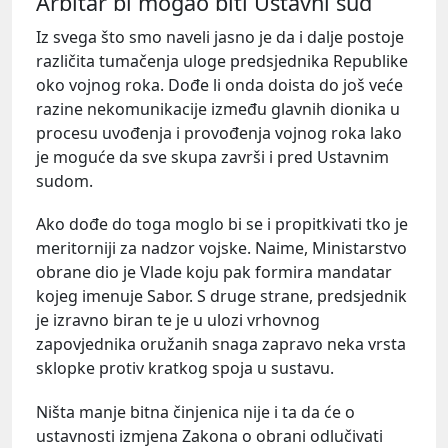
Arbitar bi mogao biti Ustavni sud
Iz svega što smo naveli jasno je da i dalje postoje
različita tumačenja uloge predsjednika Republike
oko vojnog roka. Dođe li onda doista do još veće
razine nekomunikacije između glavnih dionika u
procesu uvođenja i provođenja vojnog roka lako
je moguće da sve skupa završi i pred Ustavnim
sudom.
Ako dođe do toga moglo bi se i propitkivati tko je
meritorniji za nadzor vojske. Naime, Ministarstvo
obrane dio je Vlade koju pak formira mandatar
kojeg imenuje Sabor. S druge strane, predsjednik
je izravno biran te je u ulozi vrhovnog
zapovjednika oružanih snaga zapravo neka vrsta
sklopke protiv kratkog spoja u sustavu.
Ništa manje bitna činjenica nije i ta da će o
ustavnosti izmjena Zakona o obrani odlučivati