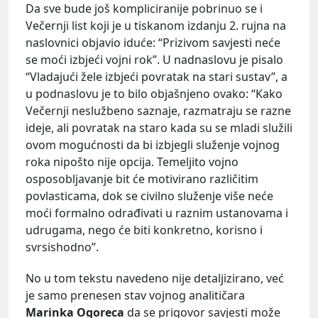
Da sve bude još kompliciranije pobrinuo se i
Večernji list koji je u tiskanom izdanju 2. rujna na
naslovnici objavio iduće: “Prizivom savjesti neće
se moći izbjeći vojni rok”. U nadnaslovu je pisalo
“Vladajući žele izbjeći povratak na stari sustav”, a
u podnaslovu je to bilo objašnjeno ovako: “Kako
Večernji neslužbeno saznaje, razmatraju se razne
ideje, ali povratak na staro kada su se mladi služili
ovom mogućnosti da bi izbjegli služenje vojnog
roka nipošto nije opcija. Temeljito vojno
osposobljavanje bit će motivirano različitim
povlasticama, dok se civilno služenje više neće
moći formalno odrađivati u raznim ustanovama i
udrugama, nego će biti konkretno, korisno i
svrsishodno”.
No u tom tekstu navedeno nije detaljizirano, već
je samo prenesen stav vojnog analitičara
Marinka Ogoreca
da se prigovor savjesti može