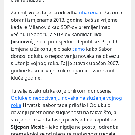
Zanimljivo je da je ta odredba
ubačena
u Zakon o
obrani izmjenama 2013. godine, baš za vrijeme
kada je Milanović kao SDP-ov premijer imao
većinu u Saboru, a SDP-ov kandidat,
Ivo
Josipović
, je bio predsjednik Republike. Prije tih
izmjena u Zakonu je pisalo
samo
kako Sabor
donosi odluku o nepozivanju novaka na obvezu
služenja vojnog roka. Taj je stavak ubačen 2007.
godine kako bi vojni rok mogao biti zamrznut
iduće godine.
Tu valja istaknuti kako je prilikom donošenja
Odluke o nepozivanju novaka na služenje vojnog
roka
Hrvatski sabor tada priložio i Odluku o
davanju prethodne suglasnosti na takvo što, a
što je potpisao tadašnji predsjednik Republike
Stjepan Mesić
– iako nigdje ne postoji odredba
prema kojoj se od njega ta suglasnost trebala