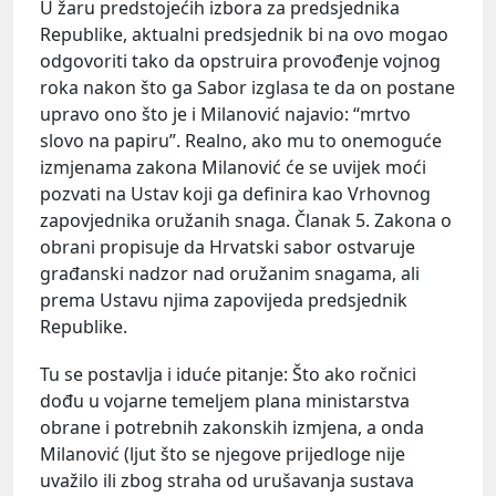
U žaru predstojećih izbora za predsjednika
Republike, aktualni predsjednik bi na ovo mogao
odgovoriti tako da opstruira provođenje vojnog
roka nakon što ga Sabor izglasa te da on postane
upravo ono što je i Milanović najavio: “mrtvo
slovo na papiru”. Realno, ako mu to onemoguće
izmjenama zakona Milanović će se uvijek moći
pozvati na Ustav koji ga definira kao Vrhovnog
zapovjednika oružanih snaga. Članak 5. Zakona o
obrani propisuje da Hrvatski sabor ostvaruje
građanski nadzor nad oružanim snagama, ali
prema Ustavu njima zapovijeda predsjednik
Republike.
Tu se postavlja i iduće pitanje: Što ako ročnici
dođu u vojarne temeljem plana ministarstva
obrane i potrebnih zakonskih izmjena, a onda
Milanović (ljut što se njegove prijedloge nije
uvažilo ili zbog straha od urušavanja sustava