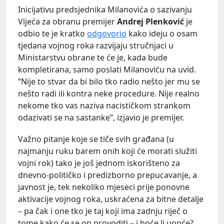
Inicijativu predsjednika Milanovića o sazivanju
Vijeća za obranu premijer
Andrej Plenković
je
odbio te je kratko
odgovorio
kako ideju o osam
tjedana vojnog roka razvijaju stručnjaci u
Ministarstvu obrane te će je, kada bude
kompletirana, samo poslati Milanoviću na uvid.
“Nije to stvar da bi bilo tko radio nešto jer mu se
nešto radi ili kontra neke procedure. Nije realno
nekome tko vas naziva nacističkom strankom
odazivati se na sastanke”, izjavio je premijer.
Važno pitanje koje se tiče svih građana (u
najmanju ruku barem onih koji će morati služiti
vojni rok) tako je još jednom iskorišteno za
dnevno-političko i predizborno prepucavanje, a
javnost je, tek nekoliko mjeseci prije ponovne
aktivacije vojnog roka, uskraćena za bitne detalje
– pa čak i one tko je taj koji ima zadnju riječ o
tome kako će se on provoditi – i hoće li uopće?