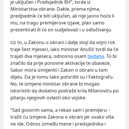
je uključen i Predsjednik RH”, tvrde iz
Ministarstva obrane. Dakle, prema njima,
predjsednik će biti uključen, ali nije jasno hoće li
mu, na tragu premijerove izjave, plan samo
prezentirati ili će on sudjelovati i u odlučivanju.
Uz to, u Zakonu o obrani i dalje stoji da vojni rok
traje šest mjeseci, iako ministar Anušić tvrdi da će
trajati dva mjeseca, odnosno osam
tjedana
. To bi
značilo da prije ponovne aktivacije te obaveze,
Sabor mora izmijeniti i Zakon o obrani u tom
dijelu. Da je tomu tako potvrdili su i Faktografu.
No, te izmjene ministar obrane bi mogao
iskoristiti da dodatno podreže krila Milanoviću po
pitanju njegovih ovlasti oko vojske.
“Sad govorim vama, a rekao sam i premijeru –
tražit ću izmjene Zakona o obrani jer ovako više
ne ide. Odnos između mene i predsjednika i