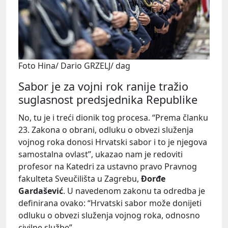
Foto Hina/ Dario GRZELJ/ dag
Sabor je za vojni rok ranije tražio
suglasnost predsjednika Republike
No, tu je i treći dionik tog procesa. “Prema članku
23. Zakona o obrani, odluku o obvezi služenja
vojnog roka donosi Hrvatski sabor i to je njegova
samostalna ovlast”, ukazao nam je redoviti
profesor na Katedri za ustavno pravo Pravnog
fakulteta Sveučilišta u Zagrebu,
Đorđe
Gardašević
. U navedenom zakonu ta odredba je
definirana ovako: “Hrvatski sabor može donijeti
odluku o obvezi služenja vojnog roka, odnosno
civilne službe”.