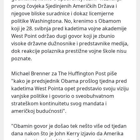
prvog čovjeka Sjedinjenih Američkih Država i
njegove bliske suradnice i dokaz licemjerne
politike Washingtona. No, krenimo s Obamom
koji je 28. svibnja pred kadetima vojne akademije
West Point održao dugi govor koji je zbunio
visoke državne dužnosnike i predstavnike medija,
dok reakcije polaznika prestižne vojne škole nisu
poznate.
Michael Brenner za The Huffington Post piše
"kako je predsjednik Obama prošlog tjedna pred
kadetima West Pointa opet predstavio svoju viziju
vanjske politike i govorio o sveobuhvatnom
strateškom kontinuitetu svog mandata i
američkoj budućnosti".
"Obamin govor je došao tek nešto više od tjedan
dana nakon što je John Kerry izjavio da Amerika