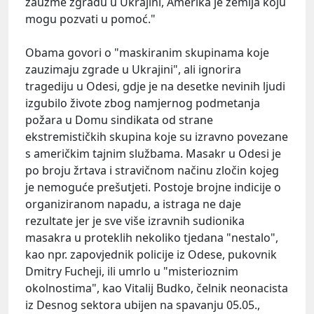
zauzme zgradu u Ukrajini, Amerika je zemlja koju
mogu pozvati u pomoć."
Obama govori o "maskiranim skupinama koje
zauzimaju zgrade u Ukrajini", ali ignorira
tragediju u Odesi, gdje je na desetke nevinih ljudi
izgubilo živote zbog namjernog podmetanja
požara u Domu sindikata od strane
ekstremističkih skupina koje su izravno povezane
s američkim tajnim službama. Masakr u Odesi je
po broju žrtava i stravičnom načinu zločin kojeg
je nemoguće prešutjeti. Postoje brojne indicije o
organiziranom napadu, a istraga ne daje
rezultate jer je sve više izravnih sudionika
masakra u proteklih nekoliko tjedana "nestalo",
kao npr. zapovjednik policije iz Odese, pukovnik
Dmitry Fucheji, ili umrlo u "misterioznim
okolnostima", kao Vitalij Budko, čelnik neonacista
iz Desnog sektora ubijen na spavanju 05.05.,