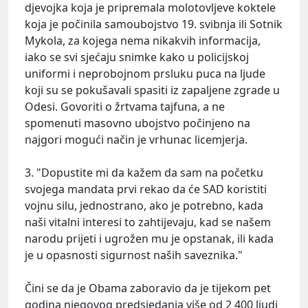
djevojka koja je pripremala molotovljeve koktele
koja je počinila samoubojstvo 19. svibnja ili Sotnik
Mykola, za kojega nema nikakvih informacija,
iako se svi sjećaju snimke kako u policijskoj
uniformi i neprobojnom prsluku puca na ljude
koji su se pokušavali spasiti iz zapaljene zgrade u
Odesi. Govoriti o žrtvama tajfuna, a ne
spomenuti masovno ubojstvo počinjeno na
najgori mogući način je vrhunac licemjerja.
3. "Dopustite mi da kažem da sam na početku
svojega mandata prvi rekao da će SAD koristiti
vojnu silu, jednostrano, ako je potrebno, kada
naši vitalni interesi to zahtijevaju, kad se našem
narodu prijeti i ugrožen mu je opstanak, ili kada
je u opasnosti sigurnost naših saveznika."
Čini se da je Obama zaboravio da je tijekom pet
godina njegovog predsjedanja više od 2 400 ljudi