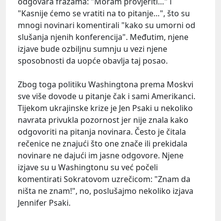
odgovara frazama: "Moram provjeriti…" i
"Kasnije ćemo se vratiti na to pitanje…", što su
mnogi novinari komentirali "kako su umorni od
slušanja njenih konferencija". Međutim, njene
izjave bude ozbiljnu sumnju u vezi njene
sposobnosti da uopće obavlja taj posao.
Zbog toga politiku Washingtona prema Moskvi
sve više dovode u pitanje čak i sami Amerikanci.
Tijekom ukrajinske krize je Jen Psaki u nekoliko
navrata privukla pozornost jer nije znala kako
odgovoriti na pitanja novinara. Često je čitala
rečenice ne znajući što one znače ili prekidala
novinare ne dajući im jasne odgovore. Njene
izjave su u Washingtonu su već počeli
komentirati Sokratovom uzrečicom: "Znam da
ništa ne znam!", no, poslušajmo nekoliko izjava
Jennifer Psaki.