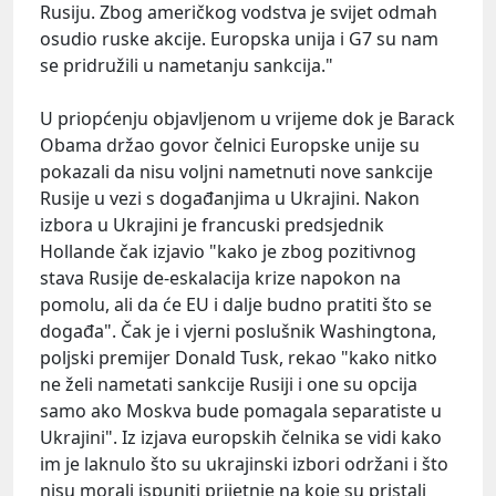
Rusiju. Zbog američkog vodstva je svijet odmah
osudio ruske akcije. Europska unija i G7 su nam
se pridružili u nametanju sankcija."
U priopćenju objavljenom u vrijeme dok je Barack
Obama držao govor čelnici Europske unije su
pokazali da nisu voljni nametnuti nove sankcije
Rusije u vezi s događanjima u Ukrajini. Nakon
izbora u Ukrajini je francuski predsjednik
Hollande čak izjavio "kako je zbog pozitivnog
stava Rusije de-eskalacija krize napokon na
pomolu, ali da će EU i dalje budno pratiti što se
događa". Čak je i vjerni poslušnik Washingtona,
poljski premijer Donald Tusk, rekao "kako nitko
ne želi nametati sankcije Rusiji i one su opcija
samo ako Moskva bude pomagala separatiste u
Ukrajini". Iz izjava europskih čelnika se vidi kako
im je laknulo što su ukrajinski izbori održani i što
nisu morali ispuniti prijetnje na koje su pristali