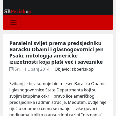
Paralelni svijet prema predsjedniku
Baracku Obami i glasnogovornici Jen
Psaki: mitologija američke
izuzetnosti koja plaši već i saveznike
Sri, 11 Lipanj 2014
Objavio: sbperiskop
Svibanj je bez sumnje bio mjesec Baracka Obame
i glasnogovornice State Departmenta koji su
svojim istupima otkrili pravo lice američkog
predsjednika i administracije. Međutim, ovdje nije
riječ o onome o čemu se manje ili više govori
godinama, koliko o apsurdnoj razini "neznanja"