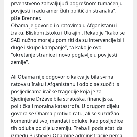
prvenstveno zahvaljujući pogrešnom tumačenju
povijesti i radu američkih političkih stranaka",
piše Brenner.
Obama je govorio i o ratovima u Afganistanu i
Iraku, Bliskom Istoku i Ukrajini. Rekao je "kako se
SAD nužno moraju pomiriti da su intervencije bili
duge i skupe kampanje", ta kako je ovo
"okretanje stranice i novo poglavlje u povijesti
zemlje".
Ali Obama nije odgovorio kakva je bila svrha
ratova u Iraku i Afganistanu i odbio se suočiti s
posljedicama iračke tragedije koja je za
Sjedinjene Države bila strateška, financijska,
politička i moralna katastrofa. U drugom dijelu
govora se Obama protivio ratu, ali se suzdržao
komentirati svoj mandat i odluke, kao posljedice
tih odluka po cijelu zemlju. Treba li podsjećati da
između Busheve i Obamine administracije nema