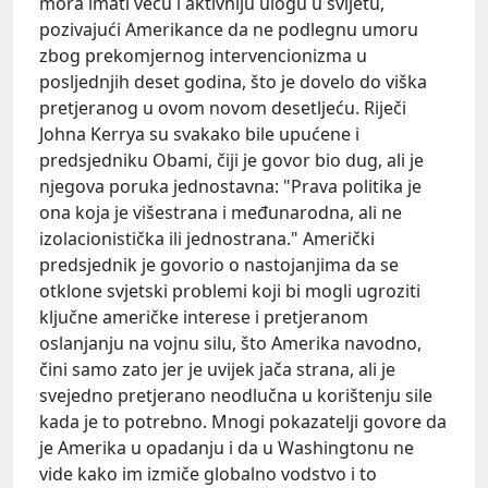
mora imati veću i aktivniju ulogu u svijetu,
pozivajući Amerikance da ne podlegnu umoru
zbog prekomjernog intervencionizma u
posljednjih deset godina, što je dovelo do viška
pretjeranog u ovom novom desetljeću. Riječi
Johna Kerrya su svakako bile upućene i
predsjedniku Obami, čiji je govor bio dug, ali je
njegova poruka jednostavna: "Prava politika je
ona koja je višestrana i međunarodna, ali ne
izolacionistička ili jednostrana." Američki
predsjednik je govorio o nastojanjima da se
otklone svjetski problemi koji bi mogli ugroziti
ključne američke interese i pretjeranom
oslanjanju na vojnu silu, što Amerika navodno,
čini samo zato jer je uvijek jača strana, ali je
svejedno pretjerano neodlučna u korištenju sile
kada je to potrebno. Mnogi pokazatelji govore da
je Amerika u opadanju i da u Washingtonu ne
vide kako im izmiče globalno vodstvo i to