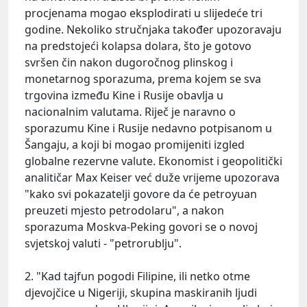
procjenama mogao eksplodirati u slijedeće tri
godine. Nekoliko stručnjaka također upozoravaju
na predstojeći kolapsa dolara, što je gotovo
svršen čin nakon dugoročnog plinskog i
monetarnog sporazuma, prema kojem se sva
trgovina između Kine i Rusije obavlja u
nacionalnim valutama. Riječ je naravno o
sporazumu Kine i Rusije nedavno potpisanom u
Šangaju, a koji bi mogao promijeniti izgled
globalne rezervne valute. Ekonomist i geopolitički
analitičar Max Keiser već duže vrijeme upozorava
"kako svi pokazatelji govore da će petroyuan
preuzeti mjesto petrodolaru", a nakon
sporazuma Moskva-Peking govori se o novoj
svjetskoj valuti - "petrorublju".
2. "Kad tajfun pogodi Filipine, ili netko otme
djevojčice u Nigeriji, skupina maskiranih ljudi