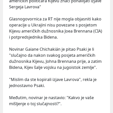
američkih političara Kijevu znači ponavljati izjave
Sergeja Lavrova"
Glasnogovornica za RT nije mogla objasniti kako
operacije u Ukrajini nisu povezane s posjetom
Kijevu američkih dužnosnika Joea Brennana (CIA)
i potpredsjednika Bidena.
Novinar Gaiane Chichakián je pitao Psaki je li
"slučajno da nakon svakog posjeta američkih
dužnosnika Kijevu, Johna Brennana prije, a zatim
Bidena, Kijev šalje vojsku na jugoistok zemlje".
"Mislim da ste kopirali izjave Lavrova", rekla je
jednostavno Psaki.
Međutim, novinar je nastavio: "Kakvo je vaše
mišljenje o toj slučajnosti?".