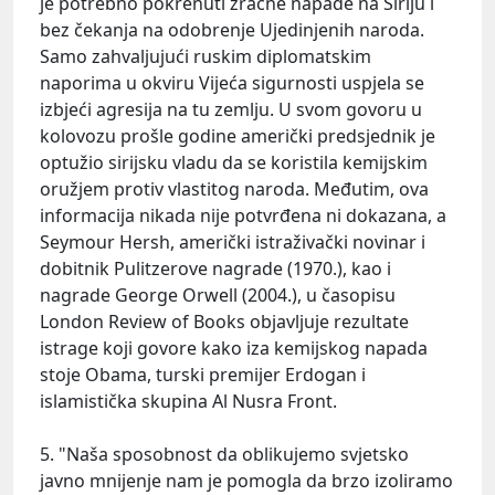
je potrebno pokrenuti zračne napade na Siriju i
bez čekanja na odobrenje Ujedinjenih naroda.
Samo zahvaljujući ruskim diplomatskim
naporima u okviru Vijeća sigurnosti uspjela se
izbjeći agresija na tu zemlju. U svom govoru u
kolovozu prošle godine američki predsjednik je
optužio sirijsku vladu da se koristila kemijskim
oružjem protiv vlastitog naroda. Međutim, ova
informacija nikada nije potvrđena ni dokazana, a
Seymour Hersh, američki istraživački novinar i
dobitnik Pulitzerove nagrade (1970.), kao i
nagrade George Orwell (2004.), u časopisu
London Review of Books objavljuje rezultate
istrage koji govore kako iza kemijskog napada
stoje Obama, turski premijer Erdogan i
islamistička skupina Al Nusra Front.
5. "Naša sposobnost da oblikujemo svjetsko
javno mnijenje nam je pomogla da brzo izoliramo