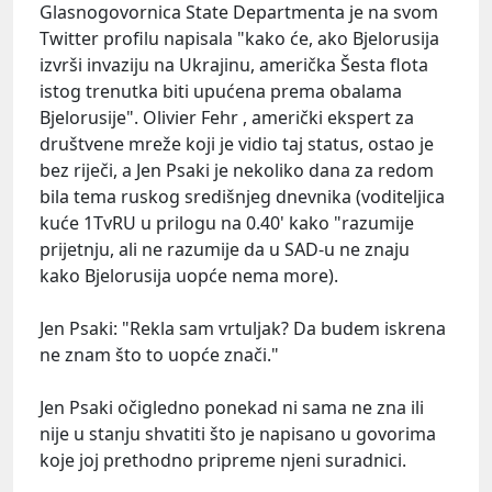
Glasnogovornica State Departmenta je na svom
Twitter profilu napisala "kako će, ako Bjelorusija
izvrši invaziju na Ukrajinu, američka Šesta flota
istog trenutka biti upućena prema obalama
Bjelorusije". Olivier Fehr , američki ekspert za
društvene mreže koji je vidio taj status, ostao je
bez riječi, a Jen Psaki je nekoliko dana za redom
bila tema ruskog središnjeg dnevnika (voditeljica
kuće 1TvRU u prilogu na 0.40' kako "razumije
prijetnju, ali ne razumije da u SAD-u ne znaju
kako Bjelorusija uopće nema more).
Jen Psaki: "Rekla sam vrtuljak? Da budem iskrena
ne znam što to uopće znači."
Jen Psaki očigledno ponekad ni sama ne zna ili
nije u stanju shvatiti što je napisano u govorima
koje joj prethodno pripreme njeni suradnici.