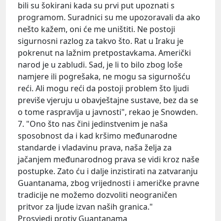
bili su šokirani kada su prvi put upoznati s
programom. Suradnici su me upozoravali da ako
nešto kažem, oni će me uništiti. Ne postoji
sigurnosni razlog za takvo što. Rat u Iraku je
pokrenut na lažnim pretpostavkama. Američki
narod je u zabludi. Sad, je li to bilo zbog loše
namjere ili pogrešaka, ne mogu sa sigurnošću
reći. Ali mogu reći da postoji problem što ljudi
previše vjeruju u obavještajne sustave, bez da se
o tome raspravlja u javnosti", rekao je Snowden.
7. "Ono što nas čini jedinstvenim je naša
sposobnost da i kad kršimo međunarodne
standarde i vladavinu prava, naša želja za
jačanjem međunarodnog prava se vidi kroz naše
postupke. Zato ću i dalje inzistirati na zatvaranju
Guantanama, zbog vrijednosti i američke pravne
tradicije ne možemo dozvoliti neograničen
pritvor za ljude izvan naših granica."
Prosvjedi protiv Guantanama