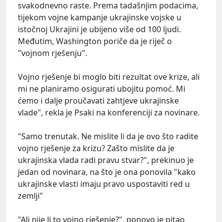
svakodnevno raste. Prema tadašnjim podacima,
tijekom vojne kampanje ukrajinske vojske u
istočnoj Ukrajini je ubijeno više od 100 ljudi.
Međutim, Washington poriče da je riječ o
"vojnom rješenju".
Vojno rješenje bi moglo biti rezultat ove krize, ali
mi ne planiramo osigurati ubojitu pomoć. Mi
ćemo i dalje proučavati zahtjeve ukrajinske
vlade", rekla je Psaki na konferenciji za novinare.
"Samo trenutak. Ne mislite li da je ovo što radite
vojno rješenje za krizu? Zašto mislite da je
ukrajinska vlada radi pravu stvar?", prekinuo je
jedan od novinara, na što je ona ponovila "kako
ukrajinske vlasti imaju pravo uspostaviti red u
zemlji"
"Ali nije li to vojno rješenje?", ponovo je pitao