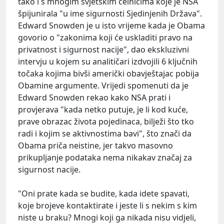
tako i s mnogim svjetskim čelnicima koje je NSA
špijunirala "u ime sigurnosti Sjedinjenih Država".
Edward Snowden je u isto vrijeme kada je Obama
govorio o "zakonima koji će uskladiti pravo na
privatnost i sigurnost nacije", dao ekskluzivni
intervju u kojem su analitičari izdvojili 6 ključnih
točaka kojima bivši američki obavještajac pobija
Obamine argumente. Vrijedi spomenuti da je
Edward Snowden rekao kako NSA prati i
provjerava "kada netko putuje, je li kod kuće,
prave obrazac života pojedinaca, bilježi što tko
radi i kojim se aktivnostima bavi", što znači da
Obama priča neistine, jer takvo masovno
prikupljanje podataka nema nikakav značaj za
sigurnost nacije.
"Oni prate kada se budite, kada idete spavati,
koje brojeve kontaktirate i jeste li s nekim s kim
niste u braku? Mnogi koji ga nikada nisu vidjeli,