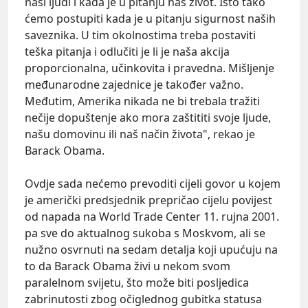
naši ljudi i kada je u pitanju naš život. Isto tako
ćemo postupiti kada je u pitanju sigurnost naših
saveznika. U tim okolnostima treba postaviti
teška pitanja i odlučiti je li je naša akcija
proporcionalna, učinkovita i pravedna. Mišljenje
međunarodne zajednice je također važno.
Međutim, Amerika nikada ne bi trebala tražiti
nečije dopuštenje ako mora zaštititi svoje ljude,
našu domovinu ili naš način života", rekao je
Barack Obama.
Ovdje sada nećemo prevoditi cijeli govor u kojem
je američki predsjednik prepričao cijelu povijest
od napada na World Trade Center 11. rujna 2001.
pa sve do aktualnog sukoba s Moskvom, ali se
nužno osvrnuti na sedam detalja koji upućuju na
to da Barack Obama živi u nekom svom
paralelnom svijetu, što može biti posljedica
zabrinutosti zbog očiglednog gubitka statusa