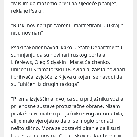
"Mislim da možemo preći na sljedeće pitanje",
rekla je Psaki .
"Ruski novinari pritvoreni i maltretirani u Ukrajini
nisu novinari"
Psaki također navodi kako u State Departmentu
sumnjanju da su novinari ruskog portala
LifeNews, Oleg Sidyakin i Marat Saichenko,
uhićeni u Kramatorsku 18. svibnja, zaista novinari
i prihvaća izvješće iz Kijeva u kojem se navodi da
su "uhićeni iz drugih razloga".
"Prema izvješćima, dvojica su u prtljažniku vozila
prijenosne sustave protuzračne obrane. Nisam
pitala što vi imate u prtljažniku svog automobila,
ali je malo vjerojatno da bi se moglo pronaći
nešto slično. Mora se postaviti pitanje da li su ti
ljudi stvarno novinari", na tiskovnoj konferenciji