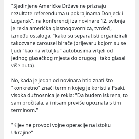
"Sjedinjene Američke Države ne priznaju
rezultate referenduma u pokrajinama Donjeck i
Lugansk", na konferenciji za novinare 12. svibnja
je rekla američka glasnogovornica, tvrdeći,
između ostaloga, "kako su separatisti organizirali
takozvane carousel birače (prijevaru kojom su se
ljudi "kao na vrtuljku" autobusima vrtjeli od
jednog glasačkog mjesta do drugog i tako glasali
više puta).
No, kada je jedan od novinara htio znati što
"konkretno" znači termin kojeg je koristila Psaki,
visoka dužnosnica je rekla: "Da budem iskrena, to
sam pročitala, ali nisam previše upoznata s tim
terminom."
"Kijev ne provodi vojne operacije na istoku
Ukrajine"