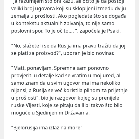
"Ja razumijem što oni kažu, ali očito je da postoji
veliki broj ugovora koji su sklopljeni između dviju
zemalja u prošlosti. Ako pogledate što se događa
u kontekstu aktualnih zbivanja, to nije samo
poslovni spor. To je očito…. ", započela je Psaki.
"No, slažete li se da Rusija ima pravo tražiti da joj
se plati za proizvod?", uporan je bio novinar.
"Matt, ponavljam. Spremna sam ponovno
provjeriti u detalje kad se vratim u moj ured, ali
samo znam da u svim ugovorima ima nekoliko
nijansi, a Rusija se već koristila plinom za prijetnje
u prošlosti", bio je razgovor kojeg su prenijele
ruske Vijesti, koje se pitaju da li bi takvo što bilo
moguće u Sjedinjenim Državama.
"Bjelorusija ima izlaz na more"