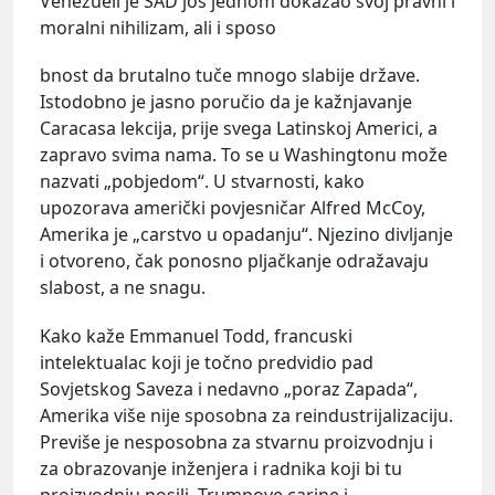
Venezueli je SAD još jednom dokazao svoj pravni i
moralni nihilizam, ali i sposo
bnost da brutalno tuče mnogo slabije države.
Istodobno je jasno poručio da je kažnjavanje
Caracasa lekcija, prije svega Latinskoj Americi, a
zapravo svima nama. To se u Washingtonu može
nazvati „pobjedom“. U stvarnosti, kako
upozorava američki povjesničar Alfred McCoy,
Amerika je „carstvo u opadanju“. Njezino divljanje
i otvoreno, čak ponosno pljačkanje odražavaju
slabost, a ne snagu.
Kako kaže Emmanuel Todd, francuski
intelektualac koji je točno predvidio pad
Sovjetskog Saveza i nedavno „poraz Zapada“,
Amerika više nije sposobna za reindustrijalizaciju.
Previše je nesposobna za stvarnu proizvodnju i
za obrazovanje inženjera i radnika koji bi tu
proizvodnju nosili. Trumpove carine i