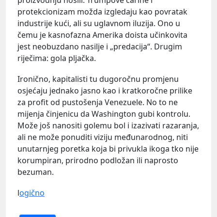
protekcionizam možda izgledaju kao povratak
industrije kući, ali su uglavnom iluzija. Ono u
čemu je kasnofazna Amerika doista učinkovita
jest neobuzdano nasilje i „predacija“. Drugim
riječima: gola pljačka.
Ironično, kapitalisti tu dugoročnu promjenu
osjećaju jednako jasno kao i kratkoročne prilike
za profit od pustošenja Venezuele. No to ne
mijenja činjenicu da Washington gubi kontrolu.
Može još nanositi golemu bol i izazivati razaranja,
ali ne može ponuditi viziju međunarodnog, niti
unutarnjeg poretka koja bi privukla ikoga tko nije
korumpiran, prirodno podložan ili naprosto
bezuman.
l
ogično