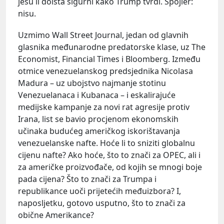
jesu li doista sigurni kako Trump tvrdi. Spojler:
nisu.
Uzmimo Wall Street Journal, jedan od glavnih
glasnika međunarodne predatorske klase, uz The
Economist, Financial Times i Bloomberg. Između
otmice venezuelanskog predsjednika Nicolasa
Madura – uz ubojstvo najmanje stotinu
Venezuelanaca i Kubanaca – i eskalirajuće
medijske kampanje za novi rat agresije protiv
Irana, list se bavio procjenom ekonomskih
učinaka budućeg američkog iskorištavanja
venezuelanske nafte. Hoće li to sniziti globalnu
cijenu nafte? Ako hoće, što to znači za OPEC, ali i
za američke proizvođače, od kojih se mnogi boje
pada cijena? Što to znači za Trumpa i
republikance uoči prijetećih međuizbora? I,
naposljetku, gotovo usputno, što to znači za
obične Amerikance?