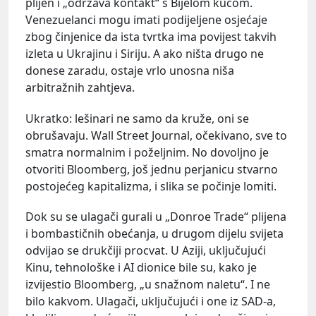
plijen i „održava kontakt“ s Bijelom kućom.
Venezuelanci mogu imati podijeljene osjećaje
zbog činjenice da ista tvrtka ima povijest takvih
izleta u Ukrajinu i Siriju. A ako ništa drugo ne
donese zaradu, ostaje vrlo unosna niša
arbitražnih zahtjeva.
Ukratko: lešinari ne samo da kruže, oni se
obrušavaju. Wall Street Journal, očekivano, sve to
smatra normalnim i poželjnim. No dovoljno je
otvoriti Bloomberg, još jednu perjanicu stvarno
postojećeg kapitalizma, i slika se počinje lomiti.
Dok su se ulagači gurali u „Donroe Trade“ plijena
i bombastičnih obećanja, u drugom dijelu svijeta
odvijao se drukčiji procvat. U Aziji, uključujući
Kinu, tehnološke i AI dionice bile su, kako je
izvijestio Bloomberg, „u snažnom naletu“. I ne
bilo kakvom. Ulagači, uključujući i one iz SAD-a,