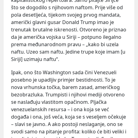
što se dogodilo s njihovom naftom. Prije više od
pola desetljeća, tijekom svojeg prvog mandata,
američki glavni gusar Donald Trump imao je
trenutak brutalne iskrenosti. Otvoreno je priznao
da je američka vojska u Siriji – potpuno ilegalno
prema međunarodnom pravu – „kako bi uzela
naftu. Uzeo sam naftu. Jedine trupe koje imam [u
Siriji] uzimaju naftu“.
Ipak, ono što Washington sada čini Venezueli
posebno je upadljiv primjer bestidnosti. To je
nova vrhunska točka, barem zasad, američkog
bezobrazluka. Trumpisti i njihovi mediji otvoreno
se naslađuju vlastitom opačinom. Pljačka
venezuelanskih resursa – i ona koja se već
događa i ona, još veća, koja se s veseljem očekuje
– slavi se javno. A ako postoji neslaganje, ono se
svodi samo na pitanje profita: koliko će biti veliki i