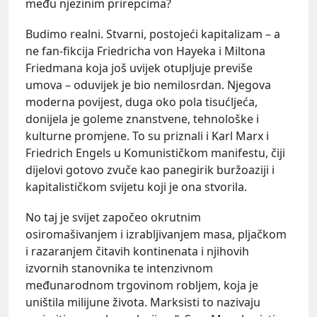
među njezinim prirepcima?
Budimo realni. Stvarni, postojeći kapitalizam – a
ne fan-fikcija Friedricha von Hayeka i Miltona
Friedmana koja još uvijek otupljuje previše
umova – oduvijek je bio nemilosrdan. Njegova
moderna povijest, duga oko pola tisućljeća,
donijela je goleme znanstvene, tehnološke i
kulturne promjene. To su priznali i Karl Marx i
Friedrich Engels u Komunističkom manifestu, čiji
dijelovi gotovo zvuče kao panegirik buržoaziji i
kapitalističkom svijetu koji je ona stvorila.
No taj je svijet započeo okrutnim
osiromašivanjem i izrabljivanjem masa, pljačkom
i razaranjem čitavih kontinenata i njihovih
izvornih stanovnika te intenzivnom
međunarodnom trgovinom robljem, koja je
uništila milijune života. Marksisti to nazivaju