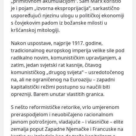
„primitivnom akumulacijom“. Sam Marx koristio
je i pojam „izvorna eksproprijacija“, sarkastično
uspoređujući njezinu ulogu u političkoj ekonomiji
s čovjekovim padom iz božanske milosti u
kršćanskoj mitologiji.
Nakon uspostave, najprije 1917. godine,
tradicionalnog europskog imperija velike sile pod
radikalno novim, komunističkim upravljanjem, a
zatim, jedan svjetski rat kasnije, čitavog
komunističkog „drugog svijeta“ – usredotočenog
na, ali ne ograničenog na Euroaziju – zapadni
kapitalistički režimi postupno su naučili biti
oprezniji. Barem unutar vlastitih granica.
S nešto reformističke retorike, vrlo umjerenom
preraspodjelom i neuobičajeno racionalnom
javnom potrošnjom, vladajuće – i vlasničke – elite
zemalja poput Zapadne Njemačke i Francuske na