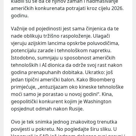
kladili su se da će njihov zamah i nadmašivanje
američkih konkurenata potrajati kroz cijelu 2026.
godinu.
Važnije od pojedinosti jest sama činjenica da te
nade oblikuju tržišno raspoloženje. Ulagači
vjeruju azijskim lancima opskrbe poluvodičima,
potencijalu zarade i tehnološkom napretku.
Istodobno, sumnjaju u sposobnost američkih
tehnoloških i AI dionica da održe svoj rast nakon
godina prenapuhanih dobitaka. Ukratko: još
jedan tipični američki balon. Kako Bloomberg
primjećuje, „entuzijazam oko kineske tehnološke
moći samo je porastao u novoj godini“. Kina,
geopolitički konkurent kojim je Washington
opsjednut odmah nakon Rusije.
Ovo je tek snimka jednog znakovitog trenutka
povijesti u pokretu. No pogledajte širu sliku. U