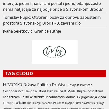
intervju, jedan financirani portal i jedno pitanje: zašto
nema natječaja za najbolje priče o Slavonskom Brodu?
Tomislav Pupić: Otvoreni poziv za obnovu zapuštenih
prostora Slavonskog Broda - 3. završni dio
Ivana Seletković: Granice šutnje
TAG CLOUD
Hrvatska
Država
Politika
Društvo
Povijest
Političari
Gospodarstvo
Slavonski Brod
Kultura
Svijet
Mediji
Književnost
Biznis
Kapitalizam
Političke stranke
Međunarodni odnosi
Ex Jugoslavija
Vlada
Europa
Fašizam
Film
Intervju
Nacionalizam
Glazba
Manjine
Crkva
Novinarstvo
Zdravlje
Likovnost
Psihologija
Poezija
Obrazovanje
Ekologija
Zabava
Umjetnost
Znanost
Solidarnost