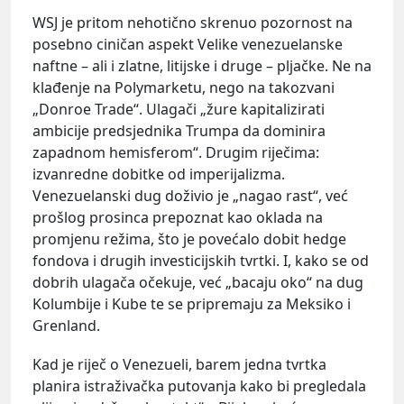
WSJ je pritom nehotično skrenuo pozornost na
posebno ciničan aspekt Velike venezuelanske
naftne – ali i zlatne, litijske i druge – pljačke. Ne na
klađenje na Polymarketu, nego na takozvani
„Donroe Trade“. Ulagači „žure kapitalizirati
ambicije predsjednika Trumpa da dominira
zapadnom hemisferom“. Drugim riječima:
izvanredne dobitke od imperijalizma.
Venezuelanski dug doživio je „nagao rast“, već
prošlog prosinca prepoznat kao oklada na
promjenu režima, što je povećalo dobit hedge
fondova i drugih investicijskih tvrtki. I, kako se od
dobrih ulagača očekuje, već „bacaju oko“ na dug
Kolumbije i Kube te se pripremaju za Meksiko i
Grenland.
Kad je riječ o Venezueli, barem jedna tvrtka
planira istraživačka putovanja kako bi pregledala