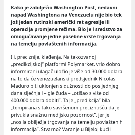
Kako je zabilježio Washington Post, nedavni
napad Washingtona na Venezuelu nije bio tek
još jedan rutinski američki rat agresije ili
operacija promjene režima. Bio je i sredstvo za
omogućavanje jedne posebne vrste trgovanja
na temelju povlaštenih informacija.
Ili, preciznije, klađenja. Na takozvanoj
„predikcijskoj“ platformi Polymarket, vrlo dobro
informirani ulagač uložio je više od 30.000 dolara
na to da će venezuelanski predsjednik Nicolas
Maduro biti uklonjen s dužnosti do posljednjeg
dana siječnja i – gle čuda – „otišao s više od
400.000 dolara dobiti“. Ta je „predikcija“ bila
„tempirana s tako savršenom preciznošću da je
privukla snažnu medijsku pozornost“, jer je
„nosila obilježja trgovanja na temelju povlaštenih
informacija“. Stvarno? Varanje u Bijeloj kući i