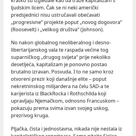
kratko su izgledale kao da traže kapitalizam s
ljudskim licem. Čak se ni neki američki
predsjednici nisu ustručavali obećavati
„progresivne“ projekte poput „novog dogovora“
(Roosevelt) i „velikog društva“ (Johnson).
No nakon globalnog neoliberalnog i desno-
libertarijanskog vala te raspada većine tog
suparničkog „drugog svijeta“ prije nekoliko
desetljeća, kapitalizam je ponovno postao
brutalno izravan. Posvuda. I to ne samo kroz
otvoreni prezir koji današnje elite – poput
nekretninskog milijardera na čelu SAD-a te
karijerista iz BlackRocka i Rothschilda koji
upravljaju Njemačkom, odnosno Francuskom –
pokazuju prema svima izvan svojeg uskog,
prezrivog kruga.
Pljačka, čista i jednostavna, nikada nije nestala iz
kapitalističkog repertoara. Samo pitajte Sirijce