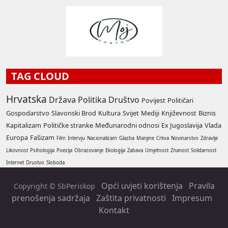
TAG CLOUD
Hrvatska
Država
Politika
Društvo
Povijest
Političari
Gospodarstvo
Slavonski Brod
Kultura
Svijet
Mediji
Književnost
Biznis
Kapitalizam
Političke stranke
Međunarodni odnosi
Ex Jugoslavija
Vlada
Europa
Fašizam
Film
Intervju
Nacionalizam
Glazba
Manjine
Crkva
Novinarstvo
Zdravlje
Likovnost
Psihologija
Poezija
Obrazovanje
Ekologija
Zabava
Umjetnost
Znanost
Solidarnost
Internet
Drustvo
Sloboda
Opći uvjeti korištenja
Pravila
Copyright © SbPeriskop
prenošenja sadržaja
Zaštita privatnosti
Impresum
Kontakt