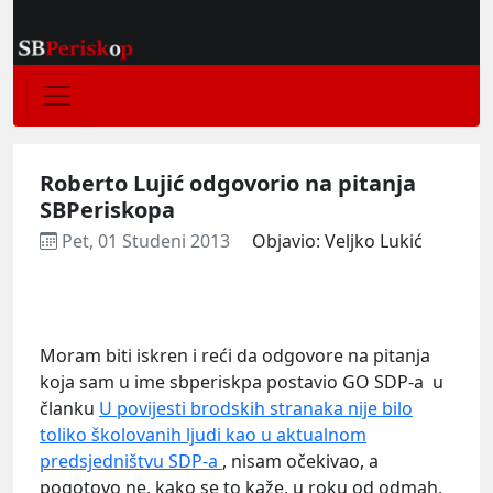
Roberto Lujić odgovorio na pitanja
SBPeriskopa
Pet, 01 Studeni 2013
Objavio: Veljko Lukić
Moram biti iskren i reći da odgovore na pitanja
koja sam u ime sbperiskpa postavio GO SDP-a u
članku
U povijesti brodskih stranaka nije bilo
toliko školovanih ljudi kao u aktualnom
predsjedništvu SDP-a
, nisam očekivao, a
pogotovo ne, kako se to kaže, u roku od odmah.