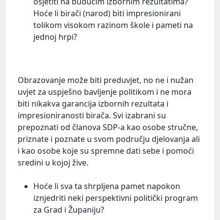
osjetiti na budućim izbornim rezultatima?
Hoće li birači (narod) biti impresionirani
tolikom visokom razinom škole i pameti na
jednoj hrpi?
Obrazovanje može biti preduvjet, no ne i nužan
uvjet za uspješno bavljenje politikom i ne mora
biti nikakva garancija izbornih rezultata i
impresioniranosti birača. Svi izabrani su
prepoznati od članova SDP-a kao osobe stručne,
priznate i poznate u svom području djelovanja ali
i kao osobe koje su spremne dati sebe i pomoći
sredini u kojoj žive.
Hoće li sva ta shrpljena pamet napokon
iznjedriti neki perspektivni politički program
za Grad i Županiju?