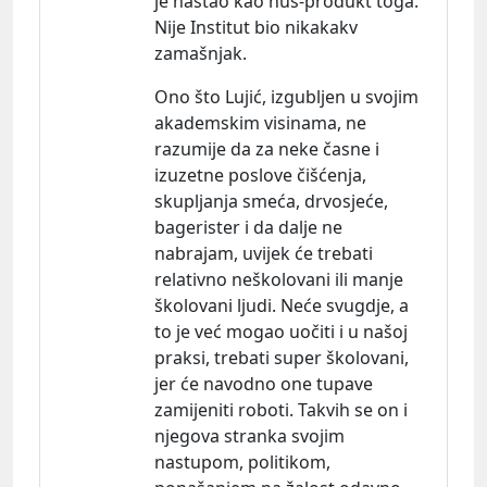
je nastao kao nus-produkt toga.
Nije Institut bio nikakakv
zamašnjak.
Ono što Lujić, izgubljen u svojim
akademskim visinama, ne
razumije da za neke časne i
izuzetne poslove čišćenja,
skupljanja smeća, drvosjeće,
bagerister i da dalje ne
nabrajam, uvijek će trebati
relativno neškolovani ili manje
školovani ljudi. Neće svugdje, a
to je već mogao uočiti i u našoj
praksi, trebati super školovani,
jer će navodno one tupave
zamijeniti roboti. Takvih se on i
njegova stranka svojim
nastupom, politikom,