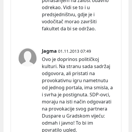
ponašanjem na žalost odavno
odrekao. Vidi se to i u
predsjedništvu, gdje je i
vodočitač morao završiti
fakultet da bi se održao.
Jagma
01.11.2013 07:49
Ovo je doprinos političkoj
kulturi. Na stranu sada sadržaj
odgovora, ali pristati na
provokativnu igru nametnutu
od jednog portala, ima smisla, a
i svrha je postignuta. SDP-ovci,
moraju na isti način odgovarati
na provokacije svog partnera
Duspare u Gradskom vijeć
u:
odmah i javno! To bi im
povratilo ugled.