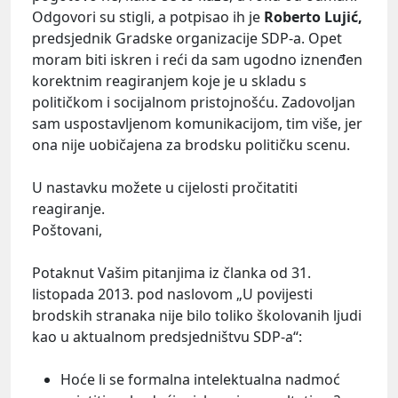
Odgovori su stigli, a potpisao ih je
Roberto Lujić,
predsjednik Gradske organizacije SDP-a. Opet
moram biti iskren i reći da sam ugodno iznenđen
korektnim reagiranjem koje je u skladu s
političkom i socijalnom pristojnošću. Zadovoljan
sam uspostavljenom komunikacijom, tim više, jer
ona nije uobičajena za brodsku političku scenu.
U nastavku možete u cijelosti pročitatiti
reagiranje.
Poštovani,
Potaknut Vašim pitanjima iz članka od 31.
listopada 2013. pod naslovom „U povijesti
brodskih stranaka nije bilo toliko školovanih ljudi
kao u aktualnom predsjedništvu SDP-a“:
Hoće li se formalna intelektualna nadmoć