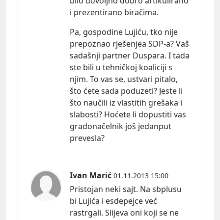
bilo dovoljno dobro artikulirano
i prezentirano biračima.
Pa, gospodine Lujiću, tko nije
prepoznao rješenjea SDP-a? Vaš
sadašnji partner Duspara. I tada
ste bili u tehničkoj koaliciji s
njim. To vas se, ustvari pitalo,
što ćete sada poduzeti? Jeste li
što naučili iz vlastitih grešaka i
slabosti? Hoćete li dopustiti vas
gradonačelnik još jedanput
prevesla?
Ivan Marić
01.11.2013 15:00
Pristojan neki sajt. Na sbplusu
bi Lujića i esdepejce već
rastrgali. Slijeva oni koji se ne