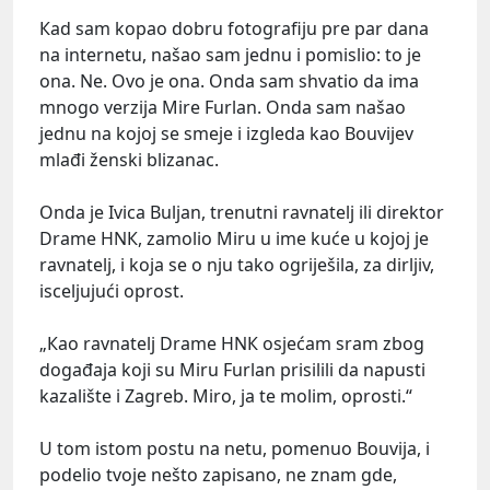
Кad sam kopao dobru fotografiju pre par dana
na internetu, našao sam jednu i pomislio: to je
ona. Ne. Ovo je ona. Onda sam shvatio da ima
mnogo verzija Mire Furlan. Onda sam našao
jednu na kojoj se smeje i izgleda kao Bouvijev
mlađi ženski blizanac.
Onda je Ivica Buljan, trenutni ravnatelj ili direktor
Drame HNК, zamolio Miru u ime kuće u kojoj je
ravnatelj, i koja se o nju tako ogriješila, za dirljiv,
isceljujući oprost.
„Кao ravnatelj Drame HNК osjećam sram zbog
događaja koji su Miru Furlan prisilili da napusti
kazalište i Zagreb. Miro, ja te molim, oprosti.“
U tom istom postu na netu, pomenuo Bouvija, i
podelio tvoje nešto zapisano, ne znam gde,