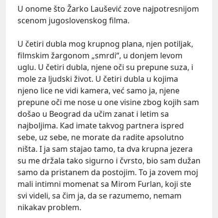
U onome što Žarko Laušević zove najpotresnijom
scenom jugoslovenskog filma.
U četiri dubla mog krupnog plana, njen potiljak,
filmskim žargonom „smrdi“, u donjem levom
uglu. U četiri dubla, njene oči su prepune suza, i
mole za ljudski život. U četiri dubla u kojima
njeno lice ne vidi kamera, već samo ja, njene
prepune oči me nose u one visine zbog kojih sam
došao u Beograd da učim zanat i letim sa
najboljima. Кad imate takvog partnera ispred
sebe, uz sebe, ne morate da radite apsolutno
ništa. I ja sam stajao tamo, ta dva krupna jezera
su me držala tako sigurno i čvrsto, bio sam dužan
samo da pristanem da postojim. To ja zovem moj
mali intimni momenat sa Mirom Furlan, koji ste
svi videli, sa čim ja, da se razumemo, nemam
nikakav problem.