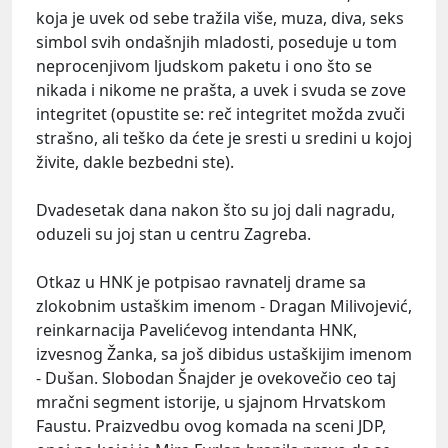
koja je uvek od sebe tražila više, muza, diva, seks
simbol svih ondašnjih mladosti, poseduje u tom
neprocenjivom ljudskom paketu i ono što se
nikada i nikome ne prašta, a uvek i svuda se zove
integritet (opustite se: reč integritet možda zvuči
strašno, ali teško da ćete je sresti u sredini u kojoj
živite, dakle bezbedni ste).
Dvadesetak dana nakon što su joj dali nagradu,
oduzeli su joj stan u centru Zagreba.
Otkaz u HNК je potpisao ravnatelj drame sa
zlokobnim ustaškim imenom - Dragan Milivojević,
reinkarnacija Pavelićevog intendanta HNК,
izvesnog Žanka, sa još dibidus ustaškijim imenom
- Dušan. Slobodan Šnajder je ovekovečio ceo taj
mračni segment istorije, u sjajnom Hrvatskom
Faustu. Praizvedbu ovog komada na sceni JDP,