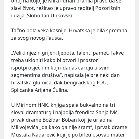
onoj na kojoj je Mira Furlan branila pravo da se
slavi život, režirao je upravo reditelj Pozorišnih
iluzija, Slobodan Unkovski.
Tačno pola veka kasnije, Hrvatska je bila spremna
za svog novog Fausta.
„Veliki njezin grijeh: ljepota, talent, pamet. Takve
treba ukloniti kako bi otvorili prostor
ispotprosječnim koji i danas caruju u svim
segmentima društva“, napisala je pre neki dan
hrvatska glumica, đak beogradskog FDU,
Splićanka Arijana Čulina.
U Mirinom HNК, knjiga spala bukvalno na tri
slova: dramaturg i najbolja frendica Sanja Ivić,
prvak drame Božidar Boban koji je urlao na
Milivojevića „da kako ga nije sram“, i prvak drame
Mustafa Nadarević koji je po bifeu psovao mater