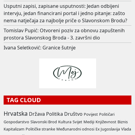
Usputni zapisi, zapisane usputnosti: Jedan odbijeni
intervju, jedan financirani portal i jedno pitanje: zašto
nema natječaja za najbolje priče o Slavonskom Brodu?
Tomislav Pupić: Otvoreni poziv za obnovu zapuštenih
prostora Slavonskog Broda - 3. završni dio
Ivana Seletković: Granice šutnje
TAG CLOUD
Hrvatska
Država
Politika
Društvo
Povijest
Političari
Gospodarstvo
Slavonski Brod
Kultura
Svijet
Mediji
Književnost
Biznis
Kapitalizam
Političke stranke
Međunarodni odnosi
Ex Jugoslavija
Vlada