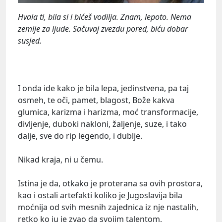
Hvala ti, bila si i bićeš vodilja. Znam, lepoto. Nema
zemlje za ljude. Sačuvaj zvezdu pored, biću dobar
susjed.
I onda ide kako je bila lepa, jedinstvena, pa taj
osmeh, te oči, pamet, blagost, Bože kakva
glumica, karizma i harizma, moć transformacije,
divljenje, duboki nakloni, žaljenje, suze, i tako
dalje, sve do rip legendo, i dublje.
Nikad kraja, ni u čemu.
Istina je da, otkako je proterana sa ovih prostora,
kao i ostali artefakti koliko je Jugoslavija bila
moćnija od svih mesnih zajednica iz nje nastalih,
retko ko ju je zvao da svojim talentom,