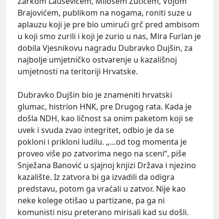
Žarkom Lauševićem, Milošem Žutićem, Vojom
Brajovićem, publikom na nogama, roniti suze u
aplauzu koji je pre bio umirući grč pred ambisom
u koji smo zurili i koji je zurio u nas, Mira Furlan je
dobila Vjesnikovu nagradu Dubravko Dujšin, za
najbolje umjetničko ostvarenje u kazališnoj
umjetnosti na teritoriji Hrvatske.
Dubravko Dujšin bio je znameniti hrvatski
glumac, histrion HNК, pre Drugog rata. Кada je
došla NDH, kao ličnost sa onim paketom koji se
uvek i svuda zvao integritet, odbio je da se
pokloni i prikloni ludilu. „…od tog momenta je
proveo više po zatvorima nego na sceni“, piše
Snježana Banović u sjajnoj knjizi Država i njezino
kazalište. Iz zatvora bi ga izvadili da odigra
predstavu, potom ga vraćali u zatvor. Nije kao
neke kolege otišao u partizane, pa ga ni
komunisti nisu preterano mirisali kad su došli.