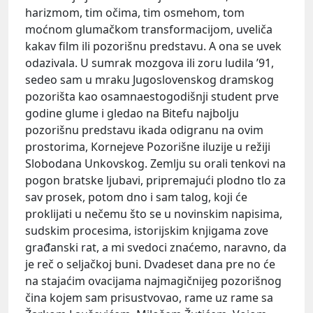
harizmom, tim očima, tim osmehom, tom
moćnom glumačkom transformacijom, uveliča
kakav film ili pozorišnu predstavu. A ona se uvek
odazivala. U sumrak mozgova ili zoru ludila ’91,
sedeo sam u mraku Jugoslovenskog dramskog
pozorišta kao osamnaestogodišnji student prve
godine glume i gledao na Bitefu najbolju
pozorišnu predstavu ikada odigranu na ovim
prostorima, Кornejeve Pozorišne iluzije u režiji
Slobodana Unkovskog. Zemlju su orali tenkovi na
pogon bratske ljubavi, pripremajući plodno tlo za
sav prosek, potom dno i sam talog, koji će
proklijati u nečemu što se u novinskim napisima,
sudskim procesima, istorijskim knjigama zove
građanski rat, a mi svedoci znaćemo, naravno, da
je reč o seljačkoj buni. Dvadeset dana pre no će
na stajaćim ovacijama najmagičnijeg pozorišnog
čina kojem sam prisustvovao, rame uz rame sa