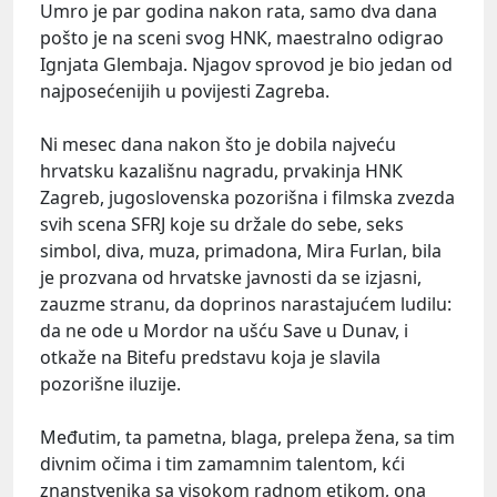
Umro je par godina nakon rata, samo dva dana
pošto je na sceni svog HNК, maestralno odigrao
Ignjata Glembaja. Njagov sprovod je bio jedan od
najposećenijih u povijesti Zagreba.
Ni mesec dana nakon što je dobila najveću
hrvatsku kazališnu nagradu, prvakinja HNК
Zagreb, jugoslovenska pozorišna i filmska zvezda
svih scena SFRJ koje su držale do sebe, seks
simbol, diva, muza, primadona, Mira Furlan, bila
je prozvana od hrvatske javnosti da se izjasni,
zauzme stranu, da doprinos narastajućem ludilu:
da ne ode u Mordor na ušću Save u Dunav, i
otkaže na Bitefu predstavu koja je slavila
pozorišne iluzije.
Međutim, ta pametna, blaga, prelepa žena, sa tim
divnim očima i tim zamamnim talentom, kći
znanstvenika sa visokom radnom etikom, ona