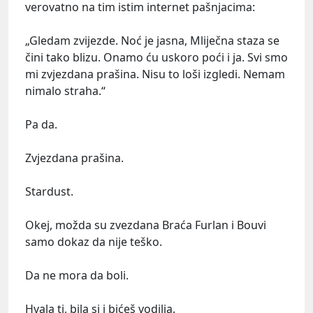
verovatno na tim istim internet pašnjacima:
„Gledam zvijezde. Noć je jasna, Mliječna staza se
čini tako blizu. Onamo ću uskoro poći i ja. Svi smo
mi zvjezdana prašina. Nisu to loši izgledi. Nemam
nimalo straha.“
Pa da.
Zvjezdana prašina.
Stardust.
Okej, možda su zvezdana Braća Furlan i Bouvi
samo dokaz da nije teško.
Da ne mora da boli.
Hvala ti, bila si i bićeš vodilja.