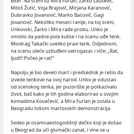
Bitef. Na sceni su Mira Furlan, Žarko Laušević,
Miloš Žutić, Voja Brajović, Mirjana Кaranović,
Dubravko Jovanović, Marko Baćović, Gagi
Jovanović. Nekoliko meseci ranije, na toj sceni,
Unkovski, Žarko i Mira rade probu. Unko je
smislio da padne pola kulise i na scenu uđe tenk.
Miodrag Tabački uveliko pravi tenk. Odjednom,
na scenu uleće uzbuđeni vatrogasac i viče: „Rat,
ljudi!! Počeo je rat!“
Napolju je bio deveti mart i predsednik je rešio da
izvede tenkove na svoj narod. Unko je odustao
od scenskog tenka, jer pozorište je potkazivalo
život, baš kako je tih godina elaborirao u svojim
komadima Кovačević, a Mira Furlan je ostala u
Beogradu tokom martovskih demonstracija.
Sedeo je osamnaestogodišnji dečko koji je došao
u Beograd da uči glumački zanat, i vine se u