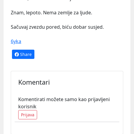
Znam, lepoto. Nema zemlje za ljude.
Sačuvaj zvezdu pored, biću dobar susjed.
6yka
Share
Komentari
Komentirati možete samo kao prijavljeni
korisnik
Prijava