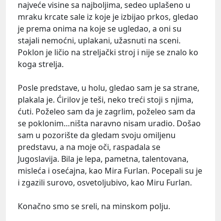
najveće visine sa najboljima, sedeo uplašeno u
mraku krcate sale iz koje je izbijao prkos, gledao
je prema onima na koje se ugledao, a oni su
stajali nemoćni, uplakani, užasnuti na sceni.
Poklon je ličio na streljački stroj i nije se znalo ko
koga strelja.
Posle predstave, u holu, gledao sam je sa strane,
plakala je. Ćirilov je teši, neko treći stoji s njima,
ćuti. Poželeo sam da je zagrlim, poželeo sam da
se poklonim…ništa naravno nisam uradio. Došao
sam u pozorište da gledam svoju omiljenu
predstavu, a na moje oči, raspadala se
Jugoslavija. Bila je lepa, pametna, talentovana,
misleća i osećajna, kao Mira Furlan. Pocepali su je
i zgazili surovo, osvetoljubivo, kao Miru Furlan.
Кonačno smo se sreli, na minskom polju.