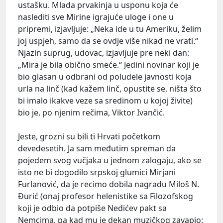
ustašku. Mlada prvakinja u usponu koja će
naslediti sve Mirine igrajuće uloge i one u
pripremi, izjavljuje: „Neka ide u tu Ameriku, želim
joj uspjeh, samo da se ovdje više nikad ne vrati.“
Njazin suprug, udovac, izjavljuje pre neki dan:
„Mira je bila obično smeće.“ Jedini novinar koji je
bio glasan u odbrani od poludele javnosti koja
urla na linč (kad kažem linč, opustite se, ništa što
bi imalo ikakve veze sa sredinom u kojoj živite)
bio je, po njenim rečima, Viktor Ivančić.
Jeste, grozni su bili ti Hrvati početkom
devedesetih. Ja sam međutim spreman da
pojedem svog vučjaka u jednom zalogaju, ako se
isto ne bi dogodilo srpskoj glumici Mirjani
Furlanović, da je recimo dobila nagradu Miloš N.
Đurić (onaj profesor helenistike sa Filozofskog
koji je odbio da potpiše Nedićev pakt sa
Nemcima, pa kad mu je dekan muzičkog zavapio: