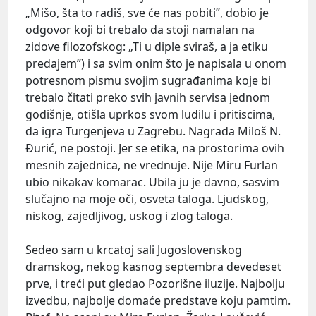
„Mišo, šta to radiš, sve će nas pobiti”, dobio je
odgovor koji bi trebalo da stoji namalan na
zidove filozofskog: „Ti u diple sviraš, a ja etiku
predajem”) i sa svim onim što je napisala u onom
potresnom pismu svojim sugrađanima koje bi
trebalo čitati preko svih javnih servisa jednom
godišnje, otišla uprkos svom ludilu i pritiscima,
da igra Turgenjeva u Zagrebu. Nagrada Miloš N.
Đurić, ne postoji. Jer se etika, na prostorima ovih
mesnih zajednica, ne vrednuje. Nije Miru Furlan
ubio nikakav komarac. Ubila ju je davno, sasvim
slučajno na moje oči, osveta taloga. Ljudskog,
niskog, zajedljivog, uskog i zlog taloga.
Sedeo sam u krcatoj sali Jugoslovenskog
dramskog, nekog kasnog septembra devedeset
prve, i treći put gledao Pozorišne iluzije. Najbolju
izvedbu, najbolje domaće predstave koju pamtim.