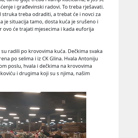
šćenje i građevinski radovi. To treba rješavati.
 struka treba odraditi, a trebat će i novci za
ka je situacija tamo, dosta kuća je srušeno i
 ovo će trajati mjesecima i kada euforija
i su radili po krovovima kuća. Dečkima svaka
ena po selima i iz CK Glina. Hvala Antoniju
om poslu, hvala i dečkima na krovovima
oviću i drugima koji su s njima, našim