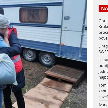
NAJ
Gori 
Krako
proc
pove
Drag
SWEE
Usput
odbij
jedno
najb
Tomi
zapu
završ
Ivana