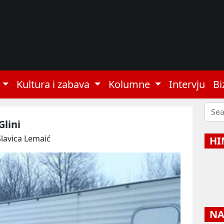
Kultura i zabava
Kolumne
Intervju
Bi
Glini
Slavica Lemaić
HI
NAJ