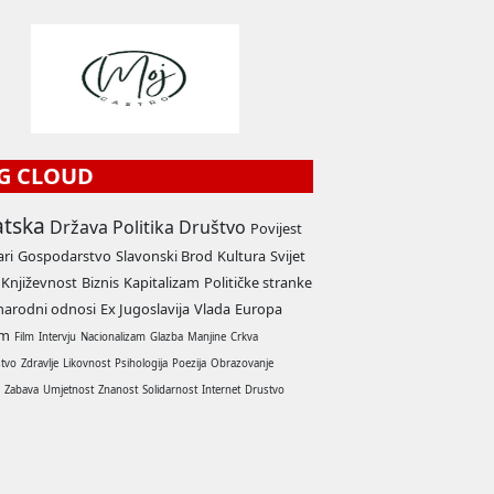
G CLOUD
atska
Država
Politika
Društvo
Povijest
ari
Gospodarstvo
Slavonski Brod
Kultura
Svijet
Književnost
Biznis
Kapitalizam
Političke stranke
arodni odnosi
Ex Jugoslavija
Vlada
Europa
am
Film
Intervju
Nacionalizam
Glazba
Manjine
Crkva
stvo
Zdravlje
Likovnost
Psihologija
Poezija
Obrazovanje
a
Zabava
Umjetnost
Znanost
Solidarnost
Internet
Drustvo