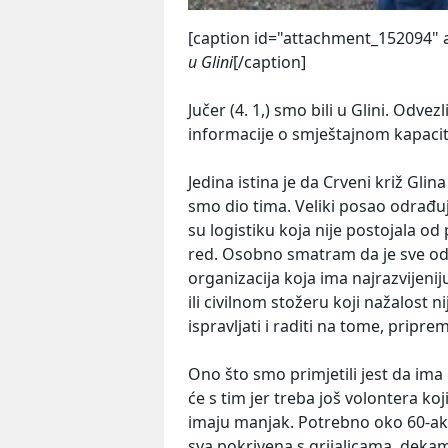
[caption id="attachment_152094" 
u Glini
[/caption]
Jučer (4. 1,) smo bili u Glini. Odvez
informacije o smještajnom kapacit
Jedina istina je da Crveni križ Glina
smo dio tima. Veliki posao odrađuj
su logistiku koja nije postojala od p
red. Osobno smatram da je sve od
organizacija koja ima najrazvijeniju 
ili civilnom stožeru koji nažalost 
ispravljati i raditi na tome, pripre
Ono što smo primjetili jest da ima 
će s tim jer treba još volontera koji
imaju manjak. Potrebno oko 60-ak 
sva pokrivena s grijalicama, deka