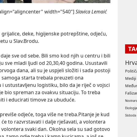
align="aligncenter" width="540"]
Slavica Lemaić
li grijalice, deke, higijenske potrepštine, odjeću,
etu u Slav.Brodu.
TA
 daje sve od sebe. Bili smo kod njih u centru i bili
Hrv
u sve mladi ljudi od 20,30,40 godina. Usustavili
rvoga dana, ali su je uspjeli složiti i sada postoji
Politič
 samoga starta trebala preuzeti ona
Mediji
i ustustavljenu logistiku, bilo da je riječ o vojsci
Međun
nije bio spreman za ovakvu situaciju. To treba
Fašiz
miti i educirati timove za ubuduće.
Novinar
Ekologij
previše odjeće, toga više ne treba.Pitanje je kud
Sloboda
 će to razvrstavati i dalje rješavati, a volontera
volontera svaki dan. Okolna sela su sad gotovo
ma, tamo gdje treba i kamp kucicama, a još se