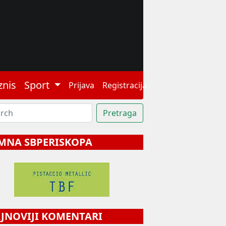
znis
Sport
Prijava
Registracija
MNA SBPERISKOPA
NOVIJI KOMENTARI