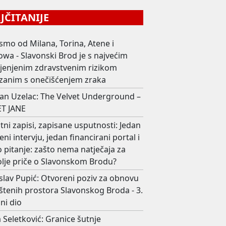
ČITANIJE
smo od Milana, Torina, Atene i
wa - Slavonski Brod je s najvećim
ijenjenim zdravstvenim rizikom
zanim s onečišćenjem zraka
an Uzelac: The Velvet Underground –
T JANE
ni zapisi, zapisane usputnosti: Jedan
eni intervju, jedan financirani portal i
 pitanje: zašto nema natječaja za
olje priče o Slavonskom Brodu?
slav Pupić: Otvoreni poziv za obnovu
štenih prostora Slavonskog Broda - 3.
ni dio
 Seletković: Granice šutnje