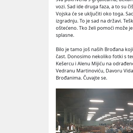
vozi. Sad ide druga faza, a to su či
Vojska će se uključiti oko toga. Sad
izgradnju. To je sad na državi. Teš
oštećeno. Tko želi pomoći može jer
splasne.
Bilo je tamo još naših Brođana koj
čast. Donosimo nekoliko fotki s ter
Kešercu i Alenu Mijiću na odrađen
Vedranu Martinoviću, Davoru Vidak
Brođanima. Čuvajte se.