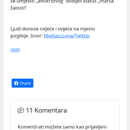
se umjesto „antikriznog“ dodijeli status „marša
žalosti“.
Ljudi donose cvijeće i svijeće na mjesto
pogibije. Izvor:
Mediazzzona/Twitter
rbth
Share
11 Komentara
Komentirati možete samo kao prijavljeni