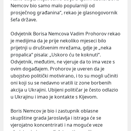
Nemcov bio samo malo popularniji od
prosječnog građanina“, rekao je glasnogovornik
šefa države.
Odvjetnik Borisa Nemcova Vadim Prohorov rekao
je medijima da je prije nekoliko mjeseci bilo
prijetnji u društvenim mrežama, gdje je „neka
propalica“ pisala: „Uskoro ću te koknuti“.
Odvjetnik, međutim, ne vjeruje da to ima veze s
ovim događajem. Prohorov je uveren da je
ubojstvo politički motivirano, i to su mogli učiniti
oni koji su se nedavno vratili iz zone borbenih
akcija u Ukrajini. Ubijeni političar je često odlazio
u Ukrajinu i imao je kontakte s Kijevom.
Boris Nemcov je bio i zastupnik oblasne
skupštine grada Jaroslavlja i istraga će se
vjerojatno koncentrirati i na moguće veze