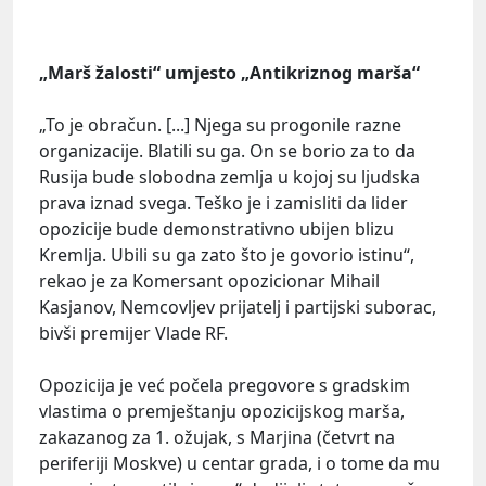
„Marš žalosti“ umjesto „Antikriznog marša“
„To je obračun. [...] Njega su progonile razne
organizacije. Blatili su ga. On se borio za to da
Rusija bude slobodna zemlja u kojoj su ljudska
prava iznad svega. Teško je i zamisliti da lider
opozicije bude demonstrativno ubijen blizu
Kremlja. Ubili su ga zato što je govorio istinu“,
rekao je za Komersant opozicionar Mihail
Kasjanov, Nemcovljev prijatelj i partijski suborac,
bivši premijer Vlade RF.
Opozicija je već počela pregovore s gradskim
vlastima o premještanju opozicijskog marša,
zakazanog za 1. ožujak, s Marjina (četvrt na
periferiji Moskve) u centar grada, i o tome da mu