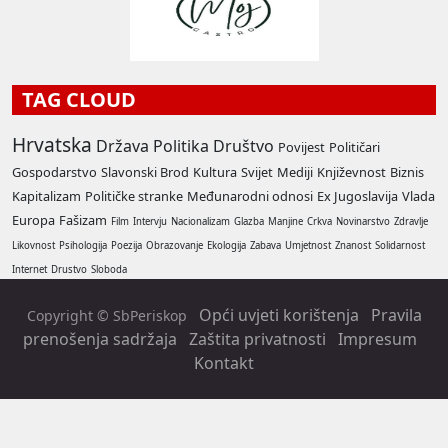
TAG CLOUD
Hrvatska
Država
Politika
Društvo
Povijest
Političari
Gospodarstvo
Slavonski Brod
Kultura
Svijet
Mediji
Književnost
Biznis
Kapitalizam
Političke stranke
Međunarodni odnosi
Ex Jugoslavija
Vlada
Europa
Fašizam
Film
Intervju
Nacionalizam
Glazba
Manjine
Crkva
Novinarstvo
Zdravlje
Likovnost
Psihologija
Poezija
Obrazovanje
Ekologija
Zabava
Umjetnost
Znanost
Solidarnost
Internet
Drustvo
Sloboda
Opći uvjeti korištenja
Pravila
Copyright © SbPeriskop
prenošenja sadržaja
Zaštita privatnosti
Impresum
Kontakt