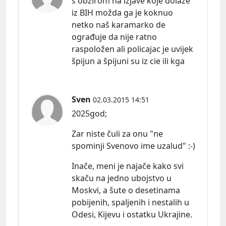
s obzirom na izjave koje dolaze
iz BIH možda ga je koknuo
netko naš karamarko de
ograđuje da nije ratno
raspoložen ali policajac je uvijek
špijun a špijuni su iz cie ili kga
Sven
02.03.2015 14:51
2025god;
Zar niste čuli za onu "ne
spominji Svenovo ime uzalud" :-)
Inače, meni je najače kako svi
skaču na jedno ubojstvo u
Moskvi, a šute o desetinama
pobijenih, spaljenih i nestalih u
Odesi, Kijevu i ostatku Ukrajine.