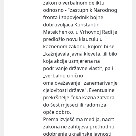
zakon o verbalnom deliktu
odnosno - "zastupnik Narodnog
fronta i zapovjednik bojne
dobrovoljaca Konstantin
Mateichenko, u Vrhovnoj Radi je
predložio novu klauzulu u
kaznenom zakonu, kojom bi se
„kažnjavala javna kleveta...ili bilo
koja akcija usmjerena na
podrivanje državne vlasti“, pa i
„verbalno cinično
omalovažavanje i zanemarivanje
cjelovitosti države". Eventualne
prekršitelje čeka kazna zatvora
do šest mjeseci ili radom za
opće dobro.
Prema izvješćima medija, nacrt
zakona ne zahtijeva prethodno
odobrenje ukrajinske javnosti,