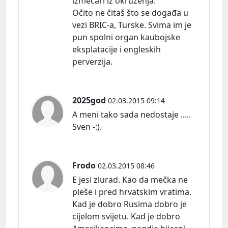
izmećari iz okruženja.
Očito ne čitaš što se događa u
vezi BRIC-a, Turske. Svima im je
pun spolni organ kaubojske
eksplatacije i engleskih
perverzija.
2025god
02.03.2015 09:14
A meni tako sada nedostaje .....
Sven -:).
Frodo
02.03.2015 08:46
E jesi zlurad. Kao da mečka ne
pleše i pred hrvatskim vratima.
Kad je dobro Rusima dobro je
cijelom svijetu. Kad je dobro