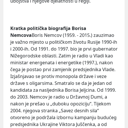
ubojstva i njegove djelatnosti u regiji.
Kratka politička biografija Borisa
Nemcova
Boris Nemcov (1959. - 2015.) zauzimao
je važno mjesto u političkom životu Rusije 1990-ih
i 2000-ih. Od 1991. do 1997. bio je prvi gubernator
Nižegorodske oblasti. Zatim je radio u Vladi kao
ministar energenata i energetike (1997.), nakon
čega je postao prvi zamjenik predsjednika Vlade.
Izjašnjavao se protiv monopola države i veze
države s oligarsima. Smatralo se da je jedan od
kandidata za nasljednika Borisa Jeljcina. Od 1999.
do 2003. Nemcov je radio u Državnoj Dumi, a
nakon je prešao u „duboku opoziciju“. Tijekom
2004. njegova stranka „Savez desnih sila“
otvoreno je podržala izbornu kampanju budućeg
predsjednika Ukrajine Viktora Juščenka, a od