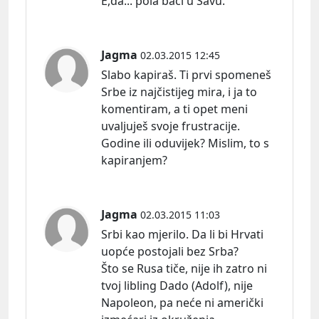
E,da... pola baci u Savu.
Jagma
02.03.2015 12:45
Slabo kapiraš. Ti prvi spomeneš
Srbe iz najčistijeg mira, i ja to
komentiram, a ti opet meni
uvaljuješ svoje frustracije.
Godine ili oduvijek? Mislim, to s
kapiranjem?
Jagma
02.03.2015 11:03
Srbi kao mjerilo. Da li bi Hrvati
uopće postojali bez Srba?
Što se Rusa tiče, nije ih zatro ni
tvoj libling Dado (Adolf), nije
Napoleon, pa neće ni američki