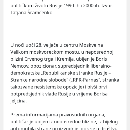
političkom životu Rusije 1990-ih i 2000-ih. Izvor:
Tatjana Šramčenko
U noći uoči 28. veljače u centru Moskve na
Velikom moskvoreckom mostu, u neposrednoj
blizini Crvenog trga i Kremlja, ubijen je Boris
Nemcov, opozicionar, supredsjednik liberalno-
demokratske „Republikanske stranke Rusije –
Stranke narodne slobode“ („RPR-Parnas“, stranka
takozvane nesistemske opozicije) i bivši prvi
potpredsjednik vlade Rusije u vrijeme Borisa
Jeljcina.
Prema informacijama pravosudnih organa,
političar je ubijen iz neposredne blizine, iz bijelog
automobila strane proizvodnje, dok se u društvu