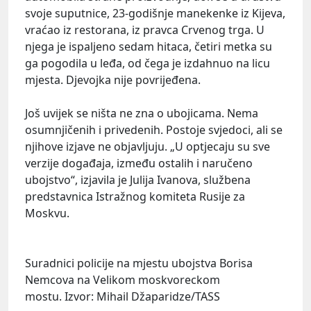
svoje suputnice, 23-godišnje manekenke iz Kijeva,
vraćao iz restorana, iz pravca Crvenog trga. U
njega je ispaljeno sedam hitaca, četiri metka su
ga pogodila u leđa, od čega je izdahnuo na licu
mjesta. Djevojka nije povrijeđena.
Još uvijek se ništa ne zna o ubojicama. Nema
osumnjičenih i privedenih. Postoje svjedoci, ali se
njihove izjave ne objavljuju. „U optjecaju su sve
verzije događaja, između ostalih i naručeno
ubojstvo“, izjavila je Julija Ivanova, službena
predstavnica Istražnog komiteta Rusije za
Moskvu.
Suradnici policije na mjestu ubojstva Borisa
Nemcova na Velikom moskvoreckom
mostu. Izvor: Mihail Džaparidze/TASS