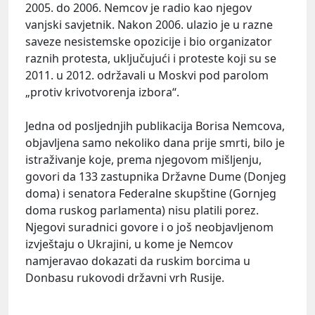
2005. do 2006. Nemcov je radio kao njegov
vanjski savjetnik. Nakon 2006. ulazio je u razne
saveze nesistemske opozicije i bio organizator
raznih protesta, uključujući i proteste koji su se
2011. u 2012. održavali u Moskvi pod parolom
„protiv krivotvorenja izbora“.
Jedna od posljednjih publikacija Borisa Nemcova,
objavljena samo nekoliko dana prije smrti, bilo je
istraživanje koje, prema njegovom mišljenju,
govori da 133 zastupnika Državne Dume (Donjeg
doma) i senatora Federalne skupštine (Gornjeg
doma ruskog parlamenta) nisu platili porez.
Njegovi suradnici govore i o još neobjavljenom
izvještaju o Ukrajini, u kome je Nemcov
namjeravao dokazati da ruskim borcima u
Donbasu rukovodi državni vrh Rusije.