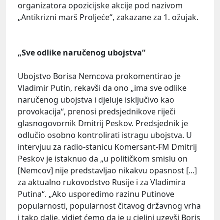
organizatora opozicijske akcije pod nazivom
„Antikrizni marš Proljeće“, zakazane za 1. ožujak.
„Sve odlike naručenog ubojstva“
Ubojstvo Borisa Nemcova prokomentirao je
Vladimir Putin, rekavši da ono „ima sve odlike
naručenog ubojstva i djeluje isključivo kao
provokacija“, prenosi predsjednikove riječi
glasnogovornik Dmitrij Peskov. Predsjednik je
odlučio osobno kontrolirati istragu ubojstva. U
intervjuu za radio-stanicu Komersant-FM Dmitrij
Peskov je istaknuo da „u političkom smislu on
[Nemcov] nije predstavljao nikakvu opasnost [...]
za aktualno rukovodstvo Rusije i za Vladimira
Putina“. „Ako usporedimo razinu Putinove
popularnosti, popularnost čitavog državnog vrha
i tako dalje, vidjet ćemo da je u cjelini uzevši Boris