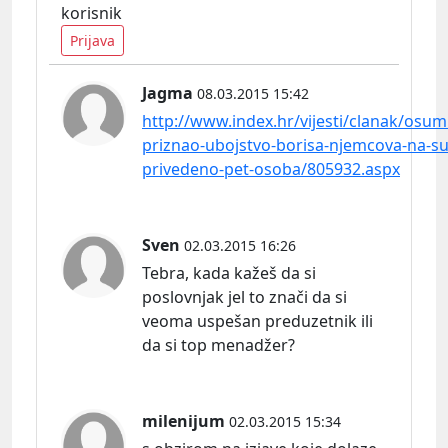
korisnik
Prijava
Jagma
08.03.2015 15:42
http://www.index.hr/vijesti/clanak/osum
priznao-ubojstvo-borisa-njemcova-na-su
privedeno-pet-osoba/805932.aspx
Sven
02.03.2015 16:26
Tebra, kada kažeš da si
poslovnjak jel to znači da si
veoma uspešan preduzetnik ili
da si top menadžer?
milenijum
02.03.2015 15:34