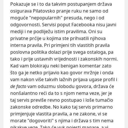
Pokazuje se i to da takvim postupanjem država
osigurava Pilatovsko pranje ruku ne samo od
moguće "nepopularnih" presuda, nego i od
odgovornosti. Servisi poput Facebooka nisu javni
mediji i ne podliježu istim pravilima. Oni su
privatne prćije u kojima ste prihvatili njihova
interna pravila. Pri primjeni tih vlastitih pravila
poslovna politika dolazi prije svega ostaloga, pa
tako i prije ustavnih vrijednosti i zakonskih normi.
Kad vam blokiraju neki benigan komentar zato
što ga je netko prijavio kao govor mržnje i onda
vam nakon više takvih lažnih prijava ugase profil i
de facto
vam oduzmu slobodu govora, država će
nonšalantno reći da to s njom nema veze, jer je
taj servis previše revno postupao i loše tumačio
zakonske odredbe. No kako taj servis primarno
primjenjuje vlastita pravila, a ne zakone, vi se
morate "dogovoriti" s njima i država s tim nema
nikakve veze. Tako će vuk pojesti magare, a vi