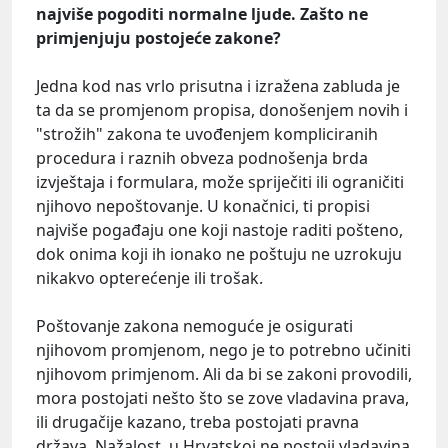
najviše pogoditi normalne ljude. Zašto ne
primjenjuju postojeće zakone?
Jedna kod nas vrlo prisutna i izražena zabluda je
ta da se promjenom propisa, donošenjem novih i
"strožih" zakona te uvođenjem kompliciranih
procedura i raznih obveza podnošenja brda
izvještaja i formulara, može spriječiti ili ograničiti
njihovo nepoštovanje. U konačnici, ti propisi
najviše pogađaju one koji nastoje raditi pošteno,
dok onima koji ih ionako ne poštuju ne uzrokuju
nikakvo opterećenje ili trošak.
Poštovanje zakona nemoguće je osigurati
njihovom promjenom, nego je to potrebno učiniti
njihovom primjenom. Ali da bi se zakoni provodili,
mora postojati nešto što se zove vladavina prava,
ili drugačije kazano, treba postojati pravna
država. Nažalost, u Hrvatskoj ne postoji vladavina