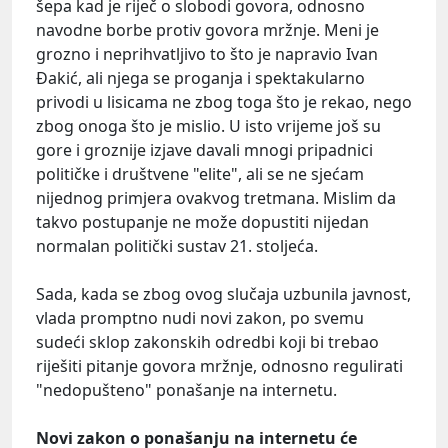
šepa kad je riječ o slobodi govora, odnosno
navodne borbe protiv govora mržnje. Meni je
grozno i neprihvatljivo to što je napravio Ivan
Đakić, ali njega se proganja i spektakularno
privodi u lisicama ne zbog toga što je rekao, nego
zbog onoga što je mislio. U isto vrijeme još su
gore i groznije izjave davali mnogi pripadnici
političke i društvene "elite", ali se ne sjećam
nijednog primjera ovakvog tretmana. Mislim da
takvo postupanje ne može dopustiti nijedan
normalan politički sustav 21. stoljeća.
Sada, kada se zbog ovog slučaja uzbunila javnost,
vlada promptno nudi novi zakon, po svemu
sudeći sklop zakonskih odredbi koji bi trebao
riješiti pitanje govora mržnje, odnosno regulirati
"nedopušteno" ponašanje na internetu.
Novi zakon o ponašanju na internetu će