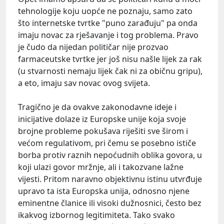
tehnologije koju uopće ne poznaju, samo zato
što internetske tvrtke "puno zarađuju" pa onda
imaju novac za rješavanje i tog problema. Pravo
je čudo da nijedan političar nije prozvao
farmaceutske tvrtke jer još nisu našle lijek za rak
(u stvarnosti nemaju lijek čak ni za običnu gripu),
a eto, imaju sav novac ovog svijeta.
Tragično je da ovakve zakonodavne ideje i
inicijative dolaze iz Europske unije koja svoje
brojne probleme pokušava riješiti sve širom i
većom regulativom, pri čemu se posebno ističe
borba protiv raznih nepoćudnih oblika govora, u
koji ulazi govor mržnje, ali i takozvane lažne
vijesti. Pritom naravno objektivnu istinu utvrđuje
upravo ta ista Europska unija, odnosno njene
eminentne članice ili visoki dužnosnici, često bez
ikakvog izbornog legitimiteta. Tako svako