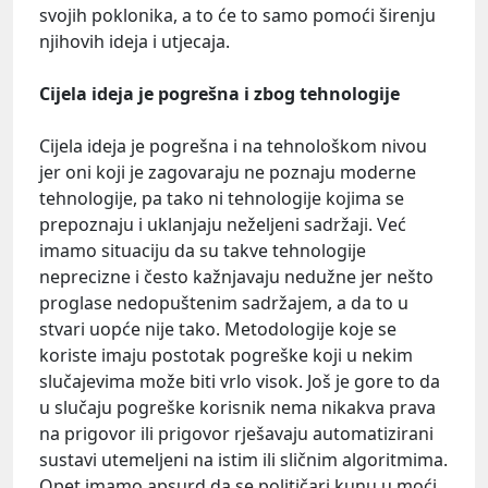
svojih poklonika, a to će to samo pomoći širenju
njihovih ideja i utjecaja.
Cijela ideja je pogrešna i zbog tehnologije
Cijela ideja je pogrešna i na tehnološkom nivou
jer oni koji je zagovaraju ne poznaju moderne
tehnologije, pa tako ni tehnologije kojima se
prepoznaju i uklanjaju neželjeni sadržaji. Već
imamo situaciju da su takve tehnologije
neprecizne i često kažnjavaju nedužne jer nešto
proglase nedopuštenim sadržajem, a da to u
stvari uopće nije tako. Metodologije koje se
koriste imaju postotak pogreške koji u nekim
slučajevima može biti vrlo visok. Još je gore to da
u slučaju pogreške korisnik nema nikakva prava
na prigovor ili prigovor rješavaju automatizirani
sustavi utemeljeni na istim ili sličnim algoritmima.
Opet imamo apsurd da se političari kunu u moći