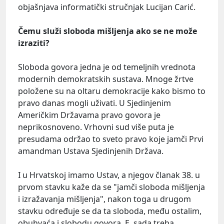
objašnjava informatički stručnjak Lucijan Carić.
Čemu služi sloboda mišljenja ako se ne može
izraziti?
Sloboda govora jedna je od temeljnih vrednota
modernih demokratskih sustava. Mnoge žrtve
položene su na oltaru demokracije kako bismo to
pravo danas mogli uživati. U Sjedinjenim
Američkim Državama pravo govora je
neprikosnoveno. Vrhovni sud više puta je
presudama održao to sveto pravo koje jamči Prvi
amandman Ustava Sjedinjenih Država.
I u Hrvatskoj imamo Ustav, a njegov članak 38. u
prvom stavku kaže da se "jamči sloboda mišljenja
i izražavanja mišljenja", nakon toga u drugom
stavku određuje se da ta sloboda, među ostalim,
obuhvaća i slobodu govora. E, sada treba