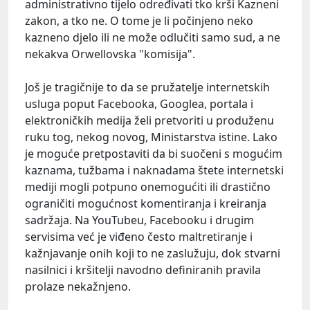
administrativno tijelo određivati tko krši Kazneni
zakon, a tko ne. O tome je li počinjeno neko
kazneno djelo ili ne može odlučiti samo sud, a ne
nekakva Orwellovska "komisija".
Još je tragičnije to da se pružatelje internetskih
usluga poput Facebooka, Googlea, portala i
elektroničkih medija želi pretvoriti u produženu
ruku tog, nekog novog, Ministarstva istine. Lako
je moguće pretpostaviti da bi suočeni s mogućim
kaznama, tužbama i naknadama štete internetski
mediji mogli potpuno onemogućiti ili drastično
ograničiti mogućnost komentiranja i kreiranja
sadržaja. Na YouTubeu, Facebooku i drugim
servisima već je viđeno često maltretiranje i
kažnjavanje onih koji to ne zaslužuju, dok stvarni
nasilnici i kršitelji navodno definiranih pravila
prolaze nekažnjeno.