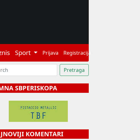
znis
Sport
Prijava
Registracija
MNA SBPERISKOPA
NOVIJI KOMENTARI