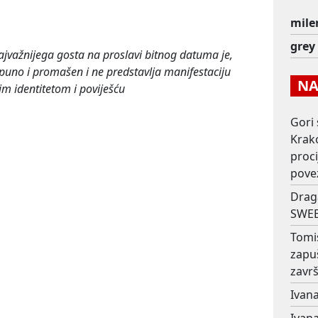
mile
grey
jvažnijega gosta na proslavi bitnog datuma je,
tpuno i promašen i ne predstavlja manifestaciju
NAJ
im identitetom i poviješću
Gori 
Krako
proc
pove
Drag
SWEE
Tomi
zapu
završ
Ivana