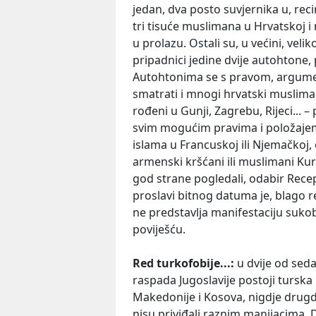
jedan, dva posto suvjernika u, rec
tri tisuće muslimana u Hrvatskoj 
u prolazu. Ostali su, u većini, velik
pripadnici jedine dvije autohtone,
Autohtonima se s pravom, argum
smatrati i mnogi hrvatski muslimani
rođeni u Gunji, Zagrebu, Rijeci... –
svim mogućim pravima i položajem
islama u Francuskoj ili Njemačkoj,
armenski kršćani ili muslimani Kurd
god strane pogledali, odabir Rece
proslavi bitnog datuma je, blago 
ne predstavlja manifestaciju sukob
poviješću.
Red turkofobije...:
u dvije od se
raspada Jugoslavije postoji turska
Makedonije i Kosova, nigdje drug
nisu priviđali raznim manijacima. 