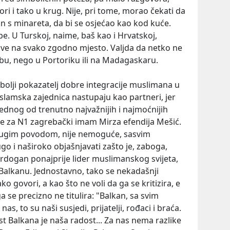
ri i tako u krug. Nije, pri tome, morao čekati da
an s minareta, da bi se osjećao kao kod kuće.
be. U Turskoj, naime, baš kao i Hrvatskoj,
ave na svako zgodno mjesto. Valjda da netko ne
rebu, nego u Portoriku ili na Madagaskaru.
jbolji pokazatelj dobre integracije muslimana u
 Islamska zajednica nastupaju kao partneri, jer
 jednog od trenutno najvažnijih i najmoćnijih
ao je za N1 zagrebački imam Mirza efendija Mešić.
 drugim povodom, nije nemoguće, sasvim
o i naširoko objašnjavati zašto je, zaboga,
Erdogan ponajprije lider muslimanskog svijeta,
 Balkanu. Jednostavno, tako se nekadašnji
o govori, a kao što ne voli da ga se kritizira, e
 se precizno ne titulira: "Balkan, sa svim
as, to su naši susjedi, prijatelji, rođaci i braća.
st Balkana je naša radost... Za nas nema razlike