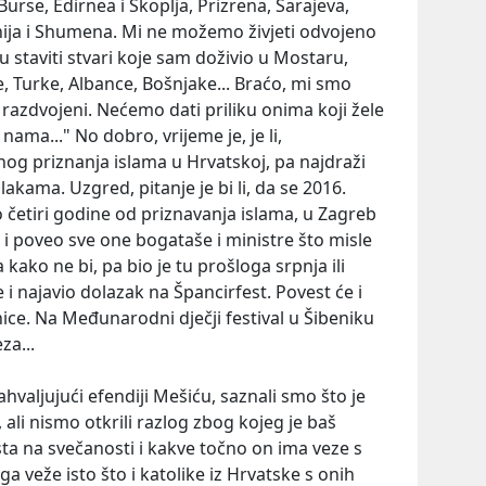
urse, Edirnea i Skoplja, Prizrena, Sarajeva,
inija i Shumena. Mi ne možemo živjeti odvojeno
u staviti stvari koje sam doživio u Mostaru,
sve, Turke, Albance, Bošnjake... Braćo, mi smo
 razdvojeni. Nećemo dati priliku onima koji žele
ama..." No dobro, vrijeme je, je li,
nog priznanja islama u Hrvatskoj, pa najdraži
dlakama. Uzgred, pitanje je bi li, da se 2016.
 četiri godine od priznavanja islama, u Zagreb
 poveo sve one bogataše i ministre što misle
ko ne bi, pa bio je tu prošloga srpnja ili
 je i najavio dolazak na Špancirfest. Povest će i
nice. Na Međunarodni dječji festival u Šibeniku
za...
hvaljujući efendiji Mešiću, saznali smo što je
ali nismo otkrili razlog zbog kojeg je baš
a na svečanosti i kakve točno on ima veze s
 veže isto što i katolike iz Hrvatske s onih