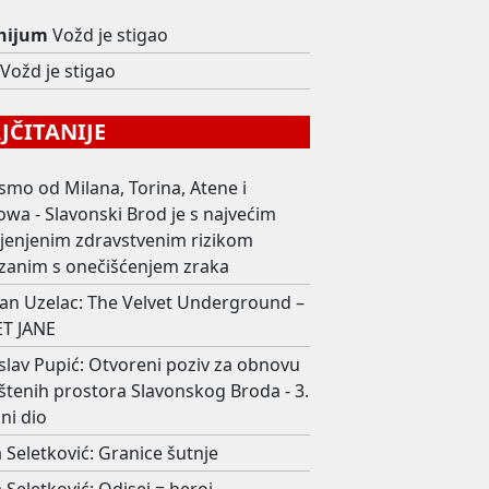
nijum
Vožd je stigao
Vožd je stigao
ČITANIJE
smo od Milana, Torina, Atene i
wa - Slavonski Brod je s najvećim
ijenjenim zdravstvenim rizikom
zanim s onečišćenjem zraka
an Uzelac: The Velvet Underground –
T JANE
slav Pupić: Otvoreni poziv za obnovu
štenih prostora Slavonskog Broda - 3.
ni dio
 Seletković: Granice šutnje