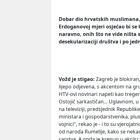
Dobar dio hrvatskih muslimana, 
Erdoganovoj mjeri osjećao bi se
naravno, onih što ne vide ništa s
desekularizaciji društva i po j
Vožd je stigao:
Zagreb je blokiran
lijepo odjevena, s akcentom na gru
HTV-ovi novinari napeti kao tregeri
Ostojić sarkastičan... Uglavnom, u v
na televiziji, predsjednik Republi
ministara i gospodarstvenika, pl
vojnici", rekao je - i to su vjerojat
od naroda Rumelije, kako se neka
carstva. A onda je krenuo u akciju