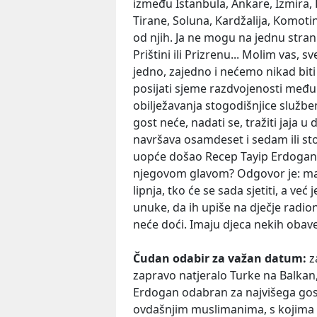
između Istanbula, Ankare, Izmira, B
Tirane, Soluna, Kardžalija, Komot
od njih. Ja ne mogu na jednu stran
Prištini ili Prizrenu... Molim vas, 
jedno, zajedno i nećemo nikad biti
posijati sjeme razdvojenosti među n
obilježavanja stogodišnjice službe
gost neće, nadati se, tražiti jaja u 
navršava osamdeset i sedam ili sto
uopće došao Recep Tayip Erdogan i
njegovom glavom? Odgovor je: ma ka
lipnja, tko će se sada sjetiti, a već
unuke, da ih upiše na dječje radio
neće doći. Imaju djeca nekih obave
Čudan odabir za važan datum:
za
zapravo natjeralo Turke na Balkan, 
Erdogan odabran za najvišega gost
ovdašnjim muslimanima, s kojima ga