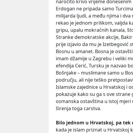
naročito krivo vrijeme donesenim 
Erdogan ne pripada samo Turcima. 
milijarda ljudi, a među njima i dv
rekao je jednom prilikom, valjda k
gripu, upalu mokraćnih kanala, što 
Stranke demokratske akcije, Bakir I
prije izjavio da mu je Izetbegović 
Bosnu u amanet. Bosna je ostavštin
imam džamije u Zagrebu i veliki muf
efendija Cerić, Tursku je nazvao b
Bošnjake – muslimane samo u Bosni
području, ali nije teško pretpostav
Islamske zajednice u Hrvatskoj i o
pokazuje kako su ga s ove strane gr
osmanska ostavština u istoj mjeri 
širenja toga carstva.
Bilo jednom u Hrvatskoj, pa tek 
kada je islam priznat u Hrvatskoj k