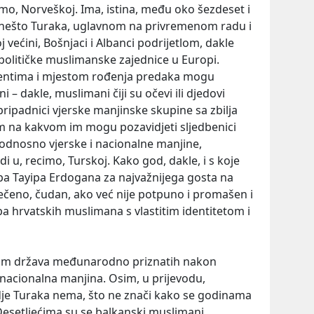
imo, Norveškoj. Ima, istina, među oko šezdeset i
i nešto Turaka, uglavnom na privremenom radu i
oj većini, Bošnjaci i Albanci podrijetlom, dakle
 političke muslimanske zajednice u Europi.
entima i mjestom rođenja predaka mogu
 – dakle, muslimani čiji su očevi ili djedovi
 pripadnici vjerske manjinske skupine sa zbilja
 na kakvom im mogu pozavidjeti sljedbenici
 odnosno vjerske i nacionalne manjine,
i u, recimo, Turskoj. Kako god, dakle, i s koje
pa Tayipa Erdogana za najvažnijega gosta na
rečeno, čudan, ako već nije potpuno i promašen i
a hrvatskih muslimana s vlastitim identitetom i
dam država međunarodno priznatih nakon
 nacionalna manjina. Osim, u prijevodu,
dje Turaka nema, što ne znači kako se godinama
Desetljećima su se balkanski muslimani,