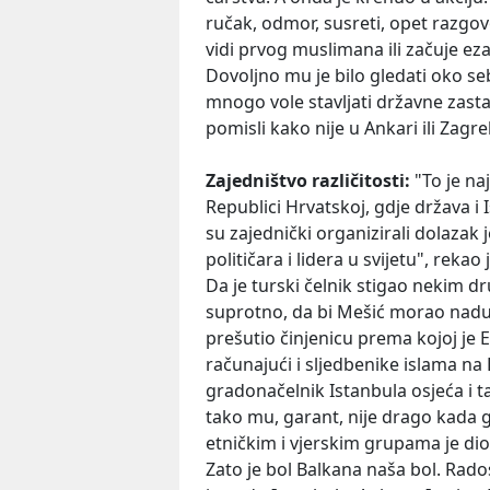
ručak, odmor, susreti, opet razgovo
vidi prvog muslimana ili začuje ez
Dovoljno mu je bilo gledati oko se
mnogo vole stavljati državne zast
pomisli kako nije u Ankari ili Zag
Zajedništvo različitosti:
"To je na
Republici Hrvatskoj, gdje država i
su zajednički organizirali dolazak
političara i lidera u svijetu", rek
Da je turski čelnik stigao nekim
suprotno, da bi Mešić morao nadug
prešutio činjenicu prema kojoj je 
računajući i sljedbenike islama na
gradonačelnik Istanbula osjeća i tak
tako mu, garant, nije drago kada ga
etničkim i vjerskim grupama je dio n
Zato je bol Balkana naša bol. Rado