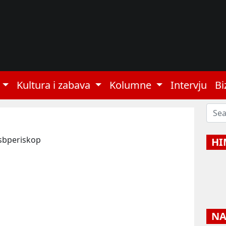
Kultura i zabava
Kolumne
Intervju
Bi
 sbperiskop
HI
NAJ