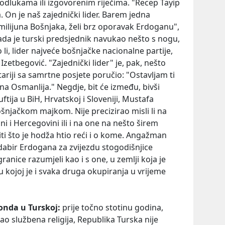
odlukama ili izgovorenim riječima. "Recep Tayip
On je naš zajednički lider. Barem jedna
a milijuna Bošnjaka, želi brz oporavak Erdoganu",
ada je turski predsjednik navukao nešto s nogu,
li, lider najveće bošnjačke nacionalne partije,
zetbegović. "Zajednički lider" je, pak, nešto
stariji sa samrtne posjete poručio: "Ostavljam ti
a Osmanlija." Negdje, bit će između, bivši
tija u BiH, Hrvatskoj i Sloveniji, Mustafa
ošnjačkom majkom. Nije precizirao misli li na
 i Hercegovini ili i na one na nešto širem
iti što je hodža htio reći i o kome. Angažman
dabir Erdogana za zvijezdu stogodišnjice
anice razumjeli kao i s one, u zemlji koja je
u kojoj je i svaka druga okupiranja u vrijeme
onda u Turskoj:
prije točno stotinu godina,
ao službena religija, Republika Turska nije