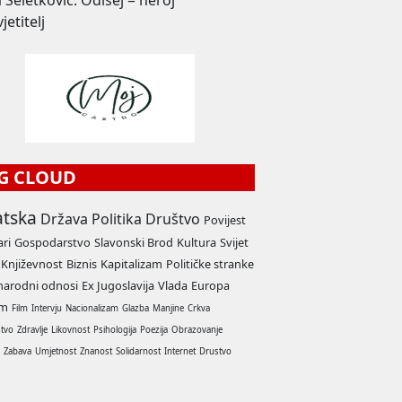
 Seletković: Odisej = heroj
jetitelj
G CLOUD
atska
Država
Politika
Društvo
Povijest
ari
Gospodarstvo
Slavonski Brod
Kultura
Svijet
Književnost
Biznis
Kapitalizam
Političke stranke
arodni odnosi
Ex Jugoslavija
Vlada
Europa
am
Film
Intervju
Nacionalizam
Glazba
Manjine
Crkva
stvo
Zdravlje
Likovnost
Psihologija
Poezija
Obrazovanje
a
Zabava
Umjetnost
Znanost
Solidarnost
Internet
Drustvo