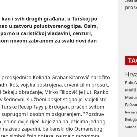
Ivana
prosv
kao i svih drugih građana, u Turskoj po
 kao u zatvoru poluotvorenog tipa. Osim,
porno u carističkoj vladavini, cenzuri,
ednom novom zabranom za svaki novi dan
TA
Hrv
, predsjednica Kolinda Grabar Kitarović naročito
Politič
dni koš, vojska postrojena, crveni ćilim prostrt,
Mediji
 čekaju obraćanje, Mirko Filipović je ljut, Ranko
Međun
išednevni, službeni posjet stigao je, vidjeli ste
Fašiz
ke Turske Recep Tayyip Erdogan, praćen svitom
Novinar
us suprugom i osobnim osiguranjem. "Pozdrav
Ekologij
no jedine dvije riječi koje zna na jezicima jednog
Sloboda
d nazivao zapadni, balkanski dio Osmanskog
: red simboličnih poteza, pa malo razgovora,