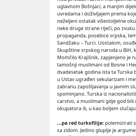
uglavnom Bošnjaci, a manjim dijel
uvredama i doživljajem prema koj
neželjeni ostatak višestoljetne ok
neke druge strane riječi, po zvuku
propaganda, posebice srpska, temel
Sandžaku – Turci. Uostalom, osuđen
Skupštine srpskog naroda u BiH, 
Momčilo Krajišnik, zapjenjeno je 
tamošnji muslimani od Bosne i Herc
dvadesetak godina ista ta Turska bi
u Ustav ugrađen sekularizam i meh
zabranu zapošljavanja u javnim 
spominjano. Turska iz nacionalistič
carstvo, a muslimani gdje god bili 
okupatora ili, u kao boljem slučaju
...pa red turkofilije:
polemizirati 
sa zidom. Jedino gluplje je argume