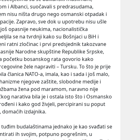
om i Albanci, suočavali s predrasudama,
em nisu ništa drugo nego osmanski otpadak i
upacije. Zapravo, sve dok u upotrebu nisu ušle
 još opasnije neukima, nacionalistička
jila se na tvrdnji kako su Bošnjaci u BiH i
i ratni zločinac i prvi predsjednik takozvane
kasnije Narodne skupštine Republike Srpske,
na početku bosanskog rata govorio kako
egovine žele napraviti – Tursku. To što je prije
la članica NATO-a, imala, kao i sada i još malo,
anizme njegove zaštite, slobodne medije i
službama žena pod maramom, naravno nije
kog narativa bila je i ostala isto što i Osmansko
rođeni i kako god živjeli, percipirani su poput
, domaćih izdajnika.
s tuđim budalaštinama jednako je kao svađati se
ntirati ih svojim, potpuno pogrešnim, u