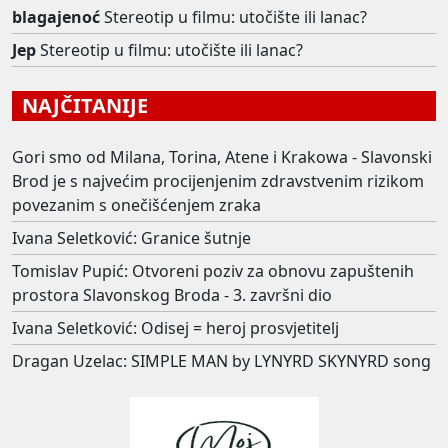
blagajenoć
Stereotip u filmu: utočište ili lanac?
Jep
Stereotip u filmu: utočište ili lanac?
NAJČITANIJE
Gori smo od Milana, Torina, Atene i Krakowa - Slavonski
Brod je s najvećim procijenjenim zdravstvenim rizikom
povezanim s onečišćenjem zraka
Ivana Seletković: Granice šutnje
Tomislav Pupić: Otvoreni poziv za obnovu zapuštenih
prostora Slavonskog Broda - 3. završni dio
Ivana Seletković: Odisej = heroj prosvjetitelj
Dragan Uzelac: SIMPLE MAN by LYNYRD SKYNYRD song