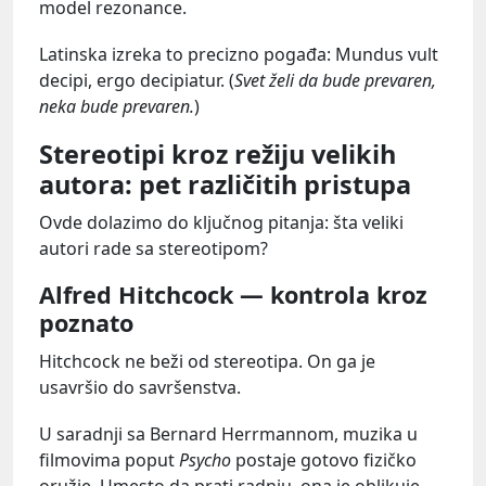
model rezonance.
Latinska izreka to precizno pogađa: Mundus vult
decipi, ergo decipiatur. (
Svet želi da bude prevaren,
neka bude prevaren.
)
Stereotipi kroz režiju velikih
autora: pet različitih pristupa
Ovde dolazimo do ključnog pitanja: šta veliki
autori rade sa stereotipom?
Alfred Hitchcock — kontrola kroz
poznato
Hitchcock ne beži od stereotipa. On ga je
usavršio do savršenstva.
U saradnji sa Bernard Herrmannom, muzika u
filmovima poput
Psycho
postaje gotovo fizičko
oružje. Umesto da prati radnju, ona je oblikuje.