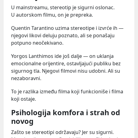
U mainstreamu, stereotip je sigurni oslonac.
U autorskom filmu, on je prepreka.
Quentin Tarantino uzima stereotipe i izvrće ih —
njegovi likovi deluju poznato, ali se ponašaju
potpuno neočekivano.
Yorgos Lanthimos ide još dalje — on uklanja
emocionalne orijentire, ostavljajući publiku bez
sigurnog tla. Njegovi filmovi nisu udobni. Ali su
nezaboravni.
To je razlika između filma koji funkcioniše i filma
koji ostaje.
Psihologija komfora i strah od
novog
Zašto se stereotipi održavaju? Jer su sigurni.