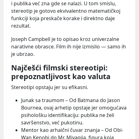
i publika već zna gde se nalazi. U tom smislu,
stereotip je gotovo ekvivalentno matematičkoj
funkciji koja preskače korake i direktno daje
rezultat.
Joseph Campbell je to opisao kroz univerzalne
narativne obrasce. Film ih nije izmislio — samo ih
je ubrzao.
Najčešći filmski stereotipi:
prepoznatljivost kao valuta
Stereotipi opstaju jer su efikasni.
Junak sa traumom – Od Batmana do Jason
Bournea, ovaj arhetip opstaje jer omogućava
psihološku identifikaciju: publika ne želi
savršenstvo, već pukotinu.
Mentor kao arhaični čuvar znanja – Od Obi-
Wan Kenobi do Mr. Miyagija, figura koja