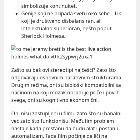
simbolizuje kontinuitet.
Genije koji ne pripada svetu oko sebe – Lik
koji je društveno disbalansiran, ali
intelektualno superioran, nešto poput
Sherlock Holmesa.
Zašto su baš ovi stereotipi najčešći? Zato što
odgovaraju osnovnim narativnim strukturama.
Drugim rečima, oni su biološki kompatibilni sa
načinom na koji mozak obrađuje priče i povrh
svega, oni su kognitivno ekonomični.
Oni nisu zastupljeni u filmu zato što su banalni —
već zato što funkcionišu. Međutim problem
nastaje kada prestanu da budu alat i postanu
automatizam. Tada film počinje da liči na