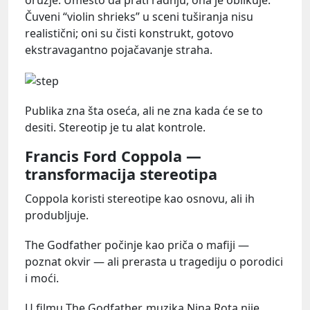
Čuveni “violin shrieks” u sceni tuširanja nisu
realistični; oni su čisti konstrukt, gotovo
ekstravagantno pojačavanje straha.
Publika zna šta oseća, ali ne zna kada će se to
desiti. Stereotip je tu alat kontrole.
Francis Ford Coppola —
transformacija stereotipa
Coppola koristi stereotipe kao osnovu, ali ih
produbljuje.
The Godfather počinje kao priča o mafiji —
poznat okvir — ali prerasta u tragediju o porodici
i moći.
U filmu The Godfather, muzika Nina Rota nije