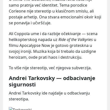
samo pratnja već identitet. Tema porodice
Corleone nije stereotip u klasičnom smislu, ali
postaje arhetip. Ona stvara emocionalni okvir koji
se ponavlja i učvršćuje.
Ali Coppola ume i da razbije očekivanje — scena
helikopterskog napada uz
Ride of the Valkyries
u
filmu Apocalypse Now je gotovo groteskna u
svojoj ironiji. Muzika koja bi trebalo da uzdigne
heroizam, ovde prati haos i destrukciju.
To više nije stereotip, već njegova subverzija.
Andrei Tarkovsky — odbacivanje
sigurnosti
Andrei Tarkovsky ide najdalje u odbacivanju
stereotipa.