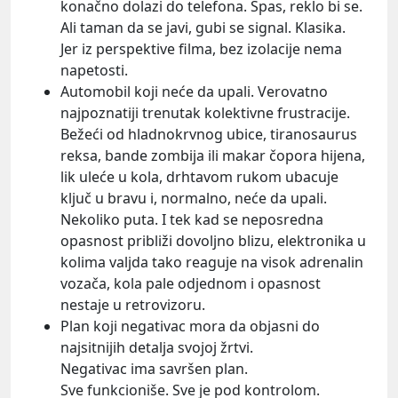
konačno dolazi do telefona. Spas, reklo bi se.
Ali taman da se javi, gubi se signal. Klasika.
Jer iz perspektive filma, bez izolacije nema
napetosti.
Automobil koji neće da upali. Verovatno
najpoznatiji trenutak kolektivne frustracije.
Bežeći od hladnokrvnog ubice, tiranosaurus
reksa, bande zombija ili makar čopora hijena,
lik uleće u kola, drhtavom rukom ubacuje
ključ u bravu i, normalno, neće da upali.
Nekoliko puta. I tek kad se neposredna
opasnost približi dovoljno blizu, elektronika u
kolima valjda tako reaguje na visok adrenalin
vozača, kola pale odjednom i opasnost
nestaje u retrovizoru.
Plan koji negativac mora da objasni do
najsitnijih detalja svojoj žrtvi.
Negativac ima savršen plan.
Sve funkcioniše. Sve je pod kontrolom.