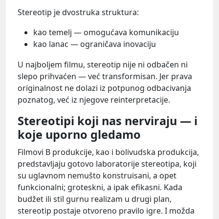
Stereotip je dvostruka struktura:
kao temelj — omogućava komunikaciju
kao lanac — ograničava inovaciju
U najboljem filmu, stereotip nije ni odbačen ni
slepo prihvaćen — već transformisan. Jer prava
originalnost ne dolazi iz potpunog odbacivanja
poznatog, već iz njegove reinterpretacije.
Stereotipi koji nas nerviraju — i
koje uporno gledamo
Filmovi B produkcije, kao i bolivudska produkcija,
predstavljaju gotovo laboratorije stereotipa, koji
su uglavnom nemušto konstruisani, a opet
funkcionalni; groteskni, a ipak efikasni. Kada
budžet ili stil gurnu realizam u drugi plan,
stereotip postaje otvoreno pravilo igre. I možda