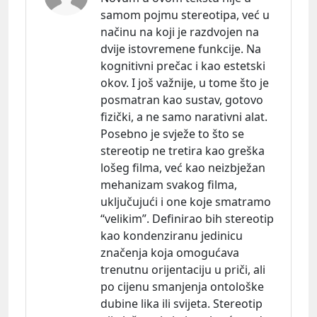
samom pojmu stereotipa, već u
načinu na koji je razdvojen na
dvije istovremene funkcije. Na
kognitivni prečac i kao estetski
okov. I još važnije, u tome što je
posmatran kao sustav, gotovo
fizički, a ne samo narativni alat.
Posebno je svježe to što se
stereotip ne tretira kao greška
lošeg filma, već kao neizbježan
mehanizam svakog filma,
uključujući i one koje smatramo
“velikim”. Definirao bih stereotip
kao kondenziranu jedinicu
značenja koja omogućava
trenutnu orijentaciju u priči, ali
po cijenu smanjenja ontološke
dubine lika ili svijeta. Stereotip