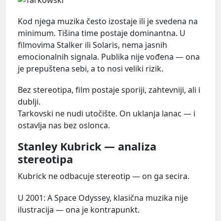
Kod njega muzika često izostaje ili je svedena na
minimum. Tišina time postaje dominantna. U
filmovima Stalker ili Solaris, nema jasnih
emocionalnih signala. Publika nije vođena — ona
je prepuštena sebi, a to nosi veliki rizik.
Bez stereotipa, film postaje sporiji, zahtevniji, ali i
dublji.
Tarkovski ne nudi utočište. On uklanja lanac — i
ostavlja nas bez oslonca.
Stanley Kubrick — analiza
stereotipa
Kubrick ne odbacuje stereotip — on ga secira.
U 2001: A Space Odyssey, klasična muzika nije
ilustracija — ona je kontrapunkt.