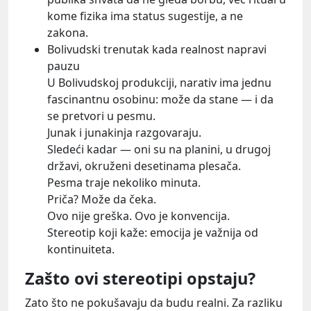
kome fizika ima status sugestije, a ne
zakona.
Bolivudski trenutak kada realnost napravi
pauzu
U Bolivudskoj produkciji, narativ ima jednu
fascinantnu osobinu: može da stane — i da
se pretvori u pesmu.
Junak i junakinja razgovaraju.
Sledeći kadar — oni su na planini, u drugoj
državi, okruženi desetinama plesača.
Pesma traje nekoliko minuta.
Priča? Može da čeka.
Ovo nije greška. Ovo je konvencija.
Stereotip koji kaže: emocija je važnija od
kontinuiteta.
Zašto ovi stereotipi opstaju?
Zato što ne pokušavaju da budu realni. Za razliku