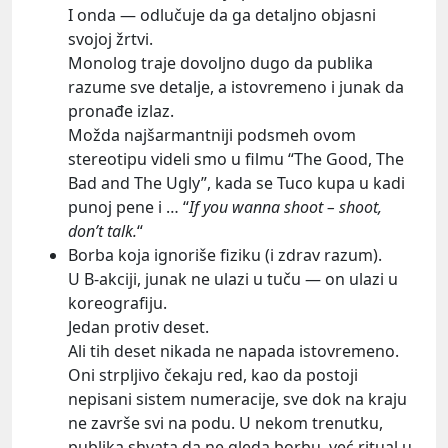
I onda — odlučuje da ga detaljno objasni
svojoj žrtvi.
Monolog traje dovoljno dugo da publika
razume sve detalje, a istovremeno i junak da
pronađe izlaz.
Možda najšarmantniji podsmeh ovom
stereotipu videli smo u filmu “The Good, The
Bad and The Ugly”, kada se Tuco kupa u kadi
punoj pene i … “
If you wanna shoot – shoot,
don’t talk.
“
Borba koja ignoriše fiziku (i zdrav razum).
U B-akciji, junak ne ulazi u tuču — on ulazi u
koreografiju.
Jedan protiv deset.
Ali tih deset nikada ne napada istovremeno.
Oni strpljivo čekaju red, kao da postoji
nepisani sistem numeracije, sve dok na kraju
ne završe svi na podu. U nekom trenutku,
publika shvata da ne gleda borbu, već ritual u