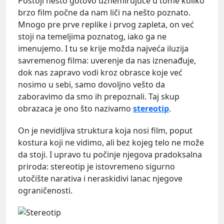
Postoji nešto gotovo uznemirujuće u tome koliko
brzo film počne da nam liči na nešto poznato.
Mnogo pre prve replike i prvog zapleta, on već
stoji na temeljima poznatog, iako ga ne
imenujemo. I tu se krije možda najveća iluzija
savremenog filma: uverenje da nas iznenađuje,
dok nas zapravo vodi kroz obrasce koje već
nosimo u sebi, samo dovoljno vešto da
zaboravimo da smo ih prepoznali. Taj skup
obrazaca je ono što nazivamo
stereotip
.
On je nevidljiva struktura koja nosi film, poput
kostura koji ne vidimo, ali bez kojeg telo ne može
da stoji. I upravo tu počinje njegova pradoksalna
priroda: stereotip je istovremeno sigurno
utočište narativa i neraskidivi lanac njegove
ograničenosti.