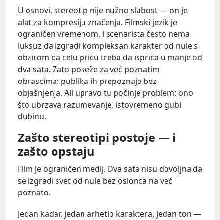
U osnovi, stereotip nije nužno slabost — on je
alat za kompresiju značenja. Filmski jezik je
ograničen vremenom, i scenarista često nema
luksuz da izgradi kompleksan karakter od nule s
obzirom da celu priču treba da ispriča u manje od
dva sata. Zato poseže za već poznatim
obrascima: publika ih prepoznaje bez
objašnjenja. Ali upravo tu počinje problem: ono
što ubrzava razumevanje, istovremeno gubi
dubinu.
Zašto stereotipi postoje — i
zašto opstaju
Film je ograničen medij. Dva sata nisu dovoljna da
se izgradi svet od nule bez oslonca na već
poznato.
Jedan kadar, jedan arhetip karaktera, jedan ton —