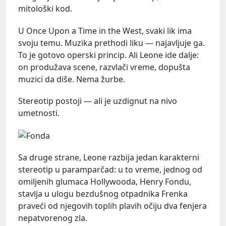
mitološki kod.
U Once Upon a Time in the West, svaki lik ima
svoju temu. Muzika prethodi liku — najavljuje ga.
To je gotovo operski princip. Ali Leone ide dalje:
on produžava scene, razvlači vreme, dopušta
muzici da diše. Nema žurbe.
Stereotip postoji — ali je uzdignut na nivo
umetnosti.
Sa druge strane, Leone razbija jedan karakterni
stereotip u paramparčad: u to vreme, jednog od
omiljenih glumaca Hollywooda, Henry Fondu,
stavlja u ulogu bezdušnog otpadnika Frenka
praveći od njegovih toplih plavih očiju dva fenjera
nepatvorenog zla.