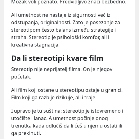
Mozak voli poznato. Predvidljivo znači bezbedno.
Ali umetnost ne nastaje iz sigurnosti već iz
odstupanja, originalnosti. Zato je posezanje za
stereotipom često balans između strategije i
straha. Stereotip je psihološki komfor, ali i
kreativna stagnacija.
Da li stereotipi kvare film
Stereotip nije neprijatelj filma. On je njegov
početak.
Ali film koji ostane u stereotipu ostaje u granici.
Film koji ga razbije rizikuje, ali i traje.
I upravo je tu suština: stereotip je istovremeno i
utočište i lanac. A umetnost počinje onog
trenutka kada odlučiš da li ćeš u njemu ostati ili
ga prekinuti.