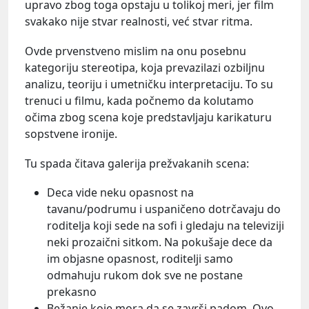
upravo zbog toga opstaju u tolikoj meri, jer film
svakako nije stvar realnosti, već stvar ritma.
Ovde prvenstveno mislim na onu posebnu
kategoriju stereotipa, koja prevazilazi ozbiljnu
analizu, teoriju i umetničku interpretaciju. To su
trenuci u filmu, kada počnemo da kolutamo
očima zbog scena koje predstavljaju karikaturu
sopstvene ironije.
Tu spada čitava galerija prežvakanih scena:
Deca vide neku opasnost na
tavanu/podrumu i uspaničeno dotrčavaju do
roditelja koji sede na sofi i gledaju na televiziji
neki prozaični sitkom. Na pokušaje dece da
im objasne opasnost, roditelji samo
odmahuju rukom dok sve ne postane
prekasno
Bežanje koje mora da se završi padom. Ovo