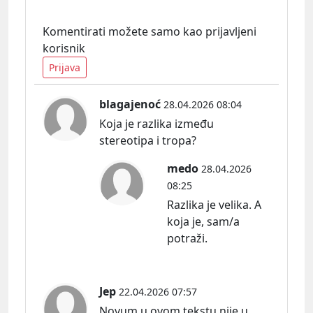
Komentirati možete samo kao prijavljeni
korisnik
Prijava
blagajenoć
28.04.2026 08:04
Koja je razlika između
stereotipa i tropa?
medo
28.04.2026
08:25
Razlika je velika. A
koja je, sam/a
potraži.
Jep
22.04.2026 07:57
Novum u ovom tekstu nije u