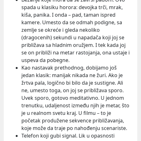
spada u klasiku horora: devojka trči, mrak,
kiša, panika. I onda – pad, taman ispred
kamere. Umesto da se odmah podigne, sa
zemlje se okreće i gleda nekoliko
(dragocenih) sekundi u napadača koji joj se
približava sa hladnim oružjem. I tek kada joj
se on približi na metar rastojanja, ona ustaje i
uspeva da pobegne.
Kao nastavak prethodnog, dobijamo još
jedan klasik: manijak nikada ne žuri. Ako je
žrtva pala, logično bi bilo da je sustigne. Ali
ne, umesto toga, on joj se približava sporo.
Uvek sporo, gotovo meditativno. U jednom
trenutku, udaljenost između njih je metar, što
je u realnom svetu kraj. U filmu – to je
početak produžene sekvence približavanja,
koje može da traje po nahođenju scenariste.
Telefon koji gubi signal. Lik u opasnosti