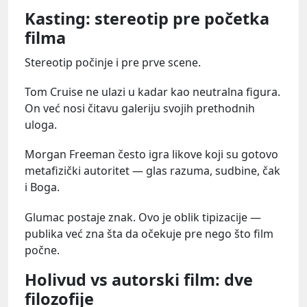
Kasting: stereotip pre početka
filma
Stereotip počinje i pre prve scene.
Tom Cruise ne ulazi u kadar kao neutralna figura.
On već nosi čitavu galeriju svojih prethodnih
uloga.
Morgan Freeman često igra likove koji su gotovo
metafizički autoritet — glas razuma, sudbine, čak
i Boga.
Glumac postaje znak. Ovo je oblik tipizacije —
publika već zna šta da očekuje pre nego što film
počne.
Holivud vs autorski film: dve
filozofije