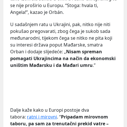
se nije proširio u Europu. “Stoga: hvala ti,
Angela!”, kazao je Orbán.
U sadašnjem ratu u Ukrajini, pak, nitko nije niti
pokušao pregovarati, zbog čega je sukob sada
međunarodni, tijekom čega se nitko ne pita koji
su interesi država poput Mađarske, smatra
Orban i dodaje slijedeće: „
Nisam spreman
pomagati Ukrajincima na način da ekonomski
uništim Mađarsku i da Mađari umru
.”
Dalje kaže kako u Europi postoje dva
tabora:
ratni i mirovni
. “
Pripadam mirovnom
taboru, pa sam za trenutačni prekid vatre –