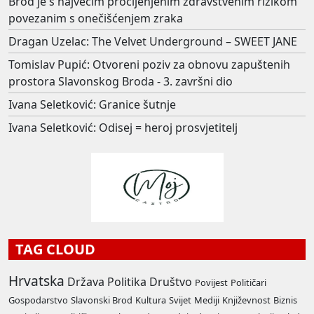
Brod je s najvećim procijenjenim zdravstvenim rizikom
povezanim s onečišćenjem zraka
Dragan Uzelac: The Velvet Underground – SWEET JANE
Tomislav Pupić: Otvoreni poziv za obnovu zapuštenih
prostora Slavonskog Broda - 3. završni dio
Ivana Seletković: Granice šutnje
Ivana Seletković: Odisej = heroj prosvjetitelj
TAG CLOUD
Hrvatska
Država
Politika
Društvo
Povijest
Političari
Gospodarstvo
Slavonski Brod
Kultura
Svijet
Mediji
Književnost
Biznis