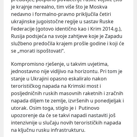
je krajnje nerealno, tim više što je Moskva
nedavno i formalno-pravno priključila četiri
ukrajinske jugoistočne regije u sastav Ruske
Federacije (gotovo identično kao i Krim 2014.g.),
Rusija podsjeća na svoje zahtjeve koje je Zapadu
službeno predočila krajem prošle godine i koji će
se „morati ispoštovati“.
Kompromisno rješenje, u takvim uvjetima,
jednostavno nije vidljivo na horizontu. Pri tom je
stanje u Ukrajini opasno eskaliralo nakon
terorističkog napada na Krimski most i
posljedničnih ruskih masovnih raketnih i zračnih
napada diljem te zemlje, izvršenih u ponedjeljak i
utorak. Osim toga, stiglo je i Putinovo
upozorenje da će se takvi napadi nastaviti još
intenzivnije u slučaju novih terorističkih napada
na ključnu rusku infrastrukturu.