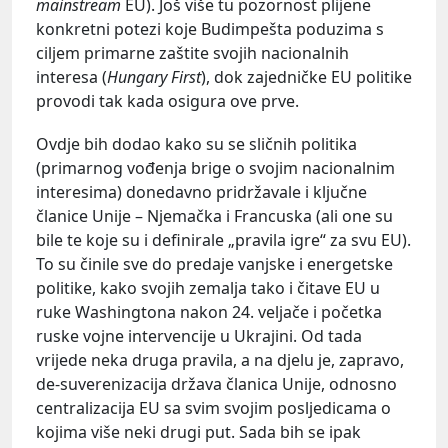
mainstream
EU). Još više tu pozornost plijene
konkretni potezi koje Budimpešta poduzima s
ciljem primarne zaštite svojih nacionalnih
interesa (
Hungary First
), dok zajedničke EU politike
provodi tak kada osigura ove prve.
Ovdje bih dodao kako su se sličnih politika
(primarnog vođenja brige o svojim nacionalnim
interesima) donedavno pridržavale i ključne
članice Unije – Njemačka i Francuska (ali one su
bile te koje su i definirale „pravila igre“ za svu EU).
To su činile sve do predaje vanjske i energetske
politike, kako svojih zemalja tako i čitave EU u
ruke Washingtona nakon 24. veljače i početka
ruske vojne intervencije u Ukrajini. Od tada
vrijede neka druga pravila, a na djelu je, zapravo,
de-suverenizacija država članica Unije, odnosno
centralizacija EU sa svim svojim posljedicama o
kojima više neki drugi put. Sada bih se ipak