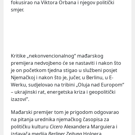
fokusirao na Viktora Orbana i njegov politički
smjer.
Kritike „nekonvencionalnog“ mađarskog
premijera nedvojbeno će se nastaviti i nakon što
je on početkom tjedna stigao u službeni posjet
Njemačkoj i nakon što je, jučer, u Berlinu, u E-
Werku, sudjelovao na tribini „Oluja nad Europom“
– ukrajinski rat, energetska kriza i geopolitički
izazovi”.
Mađarski premijer tom je prigodom odgovarao
na pitanja urednika njemačkog časopisa za
političku kulturu
Cicero
Alexandera Marguiera i
izdavača medija
Berliner Zeitung
Holgera