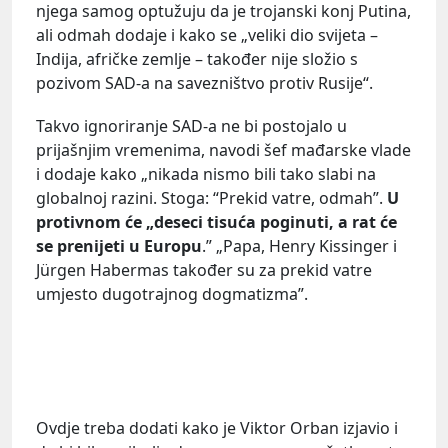
njega samog optužuju da je trojanski konj Putina,
ali odmah dodaje i kako se „veliki dio svijeta –
Indija, afričke zemlje – također nije složio s
pozivom SAD-a na savezništvo protiv Rusije“.
Takvo ignoriranje SAD-a ne bi postojalo u
prijašnjim vremenima, navodi šef mađarske vlade
i dodaje kako „nikada nismo bili tako slabi na
globalnoj razini. Stoga: “Prekid vatre, odmah”.
U
protivnom će „deseci tisuća poginuti, a rat će
se prenijeti u Europu
.” „Papa, Henry Kissinger i
Jürgen Habermas također su za prekid vatre
umjesto dugotrajnog dogmatizma”.
Ovdje treba dodati kako je Viktor Orban izjavio i