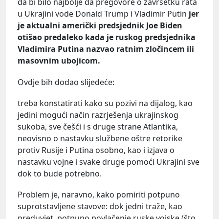
da bi bilo najbolje da pregovore o završetku rata
u Ukrajini vode Donald Trump i Vladimir Putin
jer
je aktualni američki predsjednik Joe Biden
otišao predaleko kada je ruskog predsjednika
Vladimira Putina nazvao ratnim zločincem ili
masovnim ubojicom.
Ovdje bih dodao slijedeće:
treba konstatirati kako su pozivi na dijalog, kao
jedini mogući način razrješenja ukrajinskog
sukoba, sve češći i s druge strane Atlantika,
neovisno o nastavku službene oštre retorike
protiv Rusije i Putina osobno, kao i izjava o
nastavku vojne i svake druge pomoći Ukrajini sve
dok to bude potrebno.
Problem je, naravno, kako pomiriti potpuno
suprotstavljene stavove: dok jedni traže, kao
preduvjet, potpuno povlačenje ruske vojske (što