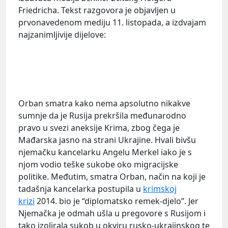
Friedricha. Tekst razgovora je objavljen u
prvonavedenom mediju 11. listopada, a izdvajam
najzanimljivije dijelove:
Orban smatra kako nema apsolutno nikakve
sumnje da je Rusija prekršila međunarodno
pravo u svezi aneksije Krima, zbog čega je
Mađarska jasno na strani Ukrajine. Hvali bivšu
njemačku kancelarku Angelu Merkel iako je s
njom vodio teške sukobe oko migracijske
politike. Međutim, smatra Orban, način na koji je
tadašnja kancelarka postupila u
krimskoj
krizi
2014. bio je “diplomatsko remek-djelo”. Jer
Njemačka je odmah ušla u pregovore s Rusijom i
tako izolirala sukob u okviru rusko-ukrajinskog te