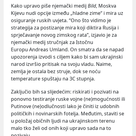
Kako upravo piše njemački medij
Bild
, Moskva
Kijevu nudi opcije između „hladne zime“ i mira uz
osiguranje ruskih uvjeta. “Ono što vidimo je
strategija za postizanje mira koji diktira Rusija i
sprječavanje novog zimskog rata”, izjavio je za
njemački medij stručnjak za Istočnu
Europu Andreas Umland. On smatra da se napad
upozorenja izvodi s ciljem kako bi sam ukrajinski
narod izvršio pritisak na svoju vladu. Naime,
zemlja je ostala bez struje, dok se noću
temperature spuštaju na 3C stupnja.
Zaključio bih sa slijedećim: riskirati i pozivati na
ponovno testiranje ruske vojne (ne)mogućnosti ili
Putinove (ne)odlučnosti lako je činiti iz udobnih
političkih i novinarskih fotelja. Međutim, staviti se
u položaj običnih ljudi na ukrajinskom terenu
malo tko želi od onih koji upravo sada na to
pozivaju.