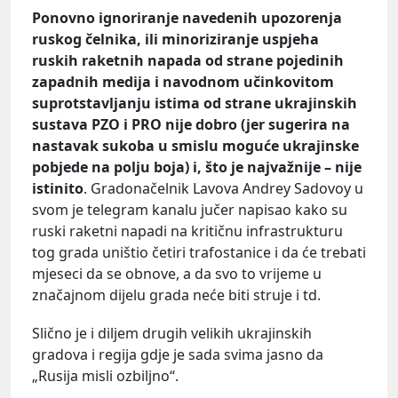
Ponovno ignoriranje navedenih upozorenja
ruskog čelnika, ili minoriziranje uspjeha
ruskih raketnih napada od strane pojedinih
zapadnih medija i navodnom učinkovitom
suprotstavljanju istima od strane ukrajinskih
sustava PZO i PRO nije dobro (jer sugerira na
nastavak sukoba u smislu moguće ukrajinske
pobjede na polju boja) i, što je najvažnije – nije
istinito
. Gradonačelnik Lavova Andrey Sadovoy u
svom je telegram kanalu jučer napisao kako su
ruski raketni napadi na kritičnu infrastrukturu
tog grada uništio četiri trafostanice i da će trebati
mjeseci da se obnove, a da svo to vrijeme u
značajnom dijelu grada neće biti struje i td.
Slično je i diljem drugih velikih ukrajinskih
gradova i regija gdje je sada svima jasno da
„Rusija misli ozbiljno“.