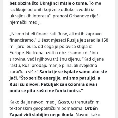
bez obzira što Ukrajinci misle o tome
. To me
razlikuje od onih koji žele odluke izvoditi iz
ukrajinskih interesa”, prenosi Orbanove riječi
njemački medij.
„Nismo htjeli financirati Ruse, ali mi ih zapravo
financiramo.” U šest mjeseci Rusija je zaradila 158
milijardi eura, od čega je polovica stigla iz
Europe. Ne treba uzeti u obzir samo količinu
sirovina, već i njihovu tržišnu cijenu. “Kad cijene
rastu, Rusi prodaju manje plina, ali svejedno
zarađuju više.”
Sankcije se isplate samo ako ste
jači. “Što se tiče energije, mi smo patuljci, a
Rusi su divovi. Patuljak sankcionira diva i
onda se pita zašto ne funkcionira.”
Kako dalje navodi medij
Cicero
, u trenutačnim
tektonskim geopolitičkim pomacima,
Orbán
Zapad vidi slabijim nego ikada
. Navodi kako