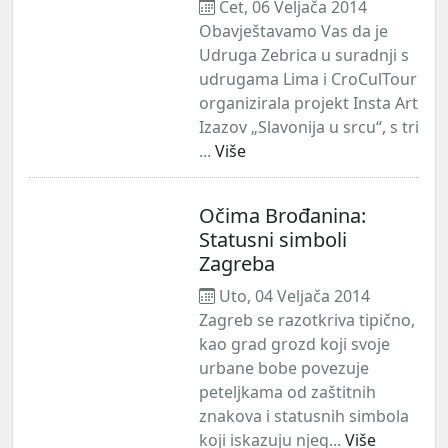
Čet, 06 Veljača 2014
Obavještavamo Vas da je
Udruga Zebrica u suradnji s
udrugama Lima i CroCulTour
organizirala projekt Insta Art
Izazov „Slavonija u srcu“, s tri
...
Više
Očima Brođanina:
Statusni simboli
Zagreba
Uto, 04 Veljača 2014
Zagreb se razotkriva tipično,
kao grad grozd koji svoje
urbane bobe povezuje
peteljkama od zaštitnih
znakova i statusnih simbola
koji iskazuju njeg...
Više