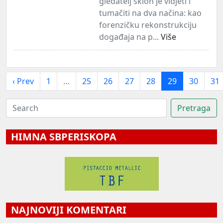
gledatelj sklon je vidjeti i
tumačiti na dva načina: kao
forenzičku rekonstrukciju
događaja na p...
Više
‹ Prev
1
…
25
26
27
28
29
30
31
HIMNA SBPERISKOPA
NAJNOVIJI KOMENTARI