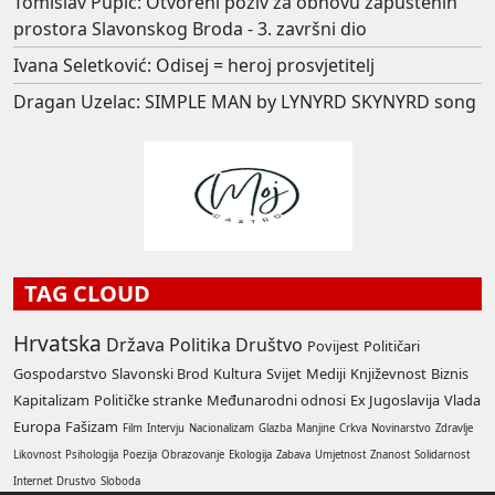
Tomislav Pupić: Otvoreni poziv za obnovu zapuštenih
prostora Slavonskog Broda - 3. završni dio
Ivana Seletković: Odisej = heroj prosvjetitelj
Dragan Uzelac: SIMPLE MAN by LYNYRD SKYNYRD song
TAG CLOUD
Hrvatska
Država
Politika
Društvo
Povijest
Političari
Gospodarstvo
Slavonski Brod
Kultura
Svijet
Mediji
Književnost
Biznis
Kapitalizam
Političke stranke
Međunarodni odnosi
Ex Jugoslavija
Vlada
Europa
Fašizam
Film
Intervju
Nacionalizam
Glazba
Manjine
Crkva
Novinarstvo
Zdravlje
Likovnost
Psihologija
Poezija
Obrazovanje
Ekologija
Zabava
Umjetnost
Znanost
Solidarnost
Internet
Drustvo
Sloboda