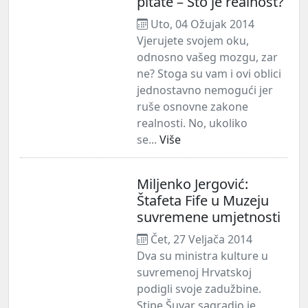
pitate – Što je realnost?
Uto, 04 Ožujak 2014
Vjerujete svojem oku,
odnosno vašeg mozgu, zar
ne? Stoga su vam i ovi oblici
jednostavno nemogući jer
ruše osnovne zakone
realnosti. No, ukoliko
se...
Više
Miljenko Jergović:
Štafeta Fife u Muzeju
suvremene umjetnosti
Čet, 27 Veljača 2014
Dva su ministra kulture u
suvremenoj Hrvatskoj
podigli svoje zadužbine.
Stipe Šuvar sagradio je