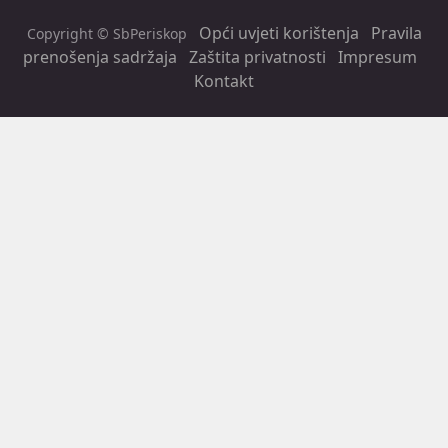
Opći uvjeti korištenja
Pravila
Copyright © SbPeriskop
prenošenja sadržaja
Zaštita privatnosti
Impresum
Kontakt