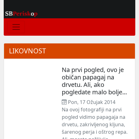
LIKOVNOST
Na prvi pogled, ovo je
običan papagaj na
drvetu. Ali, ako
pogledate malo bolje...
Pon, 17 Ožujak 2014
Na ovoj fotografiji na prvi
pogled vidimo papagaja na
drvetu, zakrivljenog kljuna,
šarenog perja i oštrog repa.