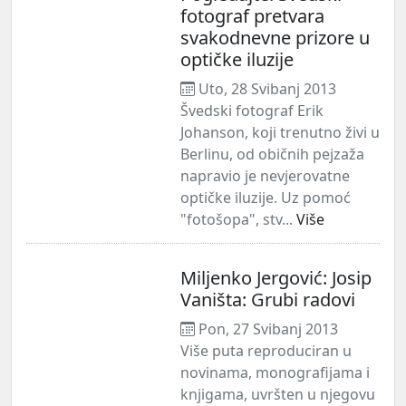
fotograf pretvara
svakodnevne prizore u
optičke iluzije
Uto, 28 Svibanj 2013
Švedski fotograf Erik
Johanson, koji trenutno živi u
Berlinu, od običnih pejzaža
napravio je nevjerovatne
optičke iluzije. Uz pomoć
"fotošopa", stv...
Više
Miljenko Jergović: Josip
Vaništa: Grubi radovi
Pon, 27 Svibanj 2013
Više puta reproduciran u
novinama, monografijama i
knjigama, uvršten u njegovu