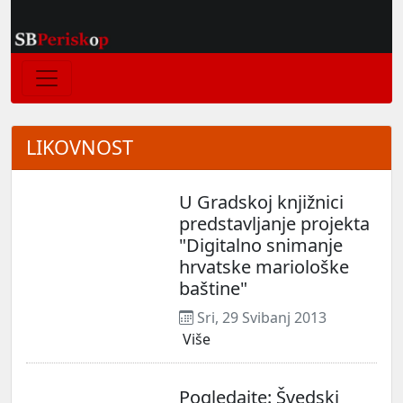
LIKOVNOST
U Gradskoj knjižnici
predstavljanje projekta
"Digitalno snimanje
hrvatske mariološke
baštine"
Sri, 29 Svibanj 2013
Više
Pogledajte: Švedski