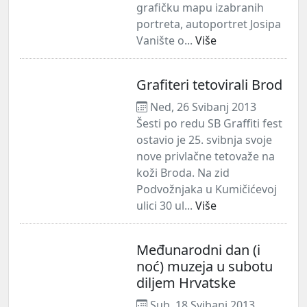
grafičku mapu izabranih
portreta, autoportret Josipa
Vanište o...
Više
Grafiteri tetovirali Brod
Ned, 26 Svibanj 2013
Šesti po redu SB Graffiti fest
ostavio je 25. svibnja svoje
nove privlačne tetovaže na
koži Broda. Na zid
Podvožnjaka u Kumičićevoj
ulici 30 ul...
Više
Međunarodni dan (i
noć) muzeja u subotu
diljem Hrvatske
Sub, 18 Svibanj 2013