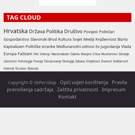
TAG CLOUD
Hrvatska
Država
Politika
Društvo
Povijest
Političari
Gospodarstvo
Slavonski Brod
Kultura
Svijet
Mediji
Književnost
Biznis
Kapitalizam
Političke stranke
Međunarodni odnosi
Ex Jugoslavija
Vlada
Europa
Fašizam
Film
Intervju
Nacionalizam
Glazba
Manjine
Crkva
Novinarstvo
Zdravlje
Likovnost
Psihologija
Poezija
Obrazovanje
Ekologija
Zabava
Umjetnost
Znanost
Solidarnost
Internet
Drustvo
Sloboda
Opći uvjeti korištenja
Pravila
Copyright © SbPeriskop
prenošenja sadržaja
Zaštita privatnosti
Impresum
Kontakt