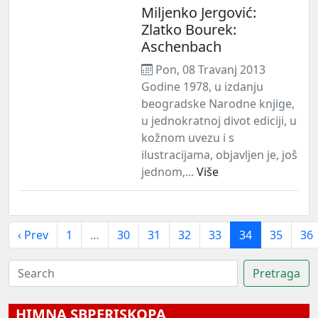
Miljenko Jergović:
Zlatko Bourek:
Aschenbach
Pon, 08 Travanj 2013
Godine 1978, u izdanju
beogradske Narodne knjige,
u jednokratnoj divot ediciji, u
kožnom uvezu i s
ilustracijama, objavljen je, još
jednom,...
Više
‹ Prev
1
…
30
31
32
33
34
35
36
HIMNA SBPERISKOPA