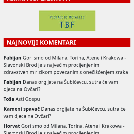
NAJNOVIJI KOMENTARI
Fabijan
Gori smo od Milana, Torina, Atene i Krakowa -
Slavonski Brod je s najvećim procijenjenim
zdravstvenim rizikom povezanim s onečišćenjem zraka
Fabijan
Danas orgijate na Šubićevcu, sutra će vam
djeca na Ovčari?
Toša
Asti Gospu
Kameni spavač
Danas orgijate na Šubićevcu, sutra će
vam djeca na Ovčari?
Horvat
Gori smo od Milana, Torina, Atene i Krakowa -
Slavonski Brod je s najvećim procijenjenim