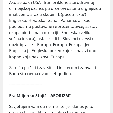
Ako se pak i USA i Iran priklone starodrevnoj
olimpijskoj uzanci, pa dronovi ostanu u gnijezdu
imat ćemo sraz u skupini L (početnička?)
Engleska, Hrvatska, Gana i Panama, ali kad
pogledamo poštovane reprezentativce, sastav
grupa bio bi malo drukčiji - Engleska (velika
većina igrača), ostali rekli bi Slovenci uzevši u
obzir igralce - Europa, Europa, Europa. Jer
Engleska je Engleska pored koje se nalazi ono
kopno koje neki zovu Europa.
Zato ću početi i završiti s Linekerom i zahvaliti
Bogu što nema dvadeset godina.
--------------------------
Fra Miljenko Stojić – AFORIZMI
Savjetujem vam da ne mislite, jer danas je to
opasna bolest. Naročito, ako ste samo vi