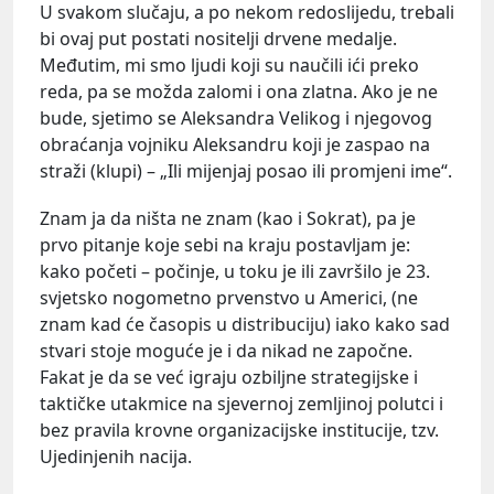
U svakom slučaju, a po nekom redoslijedu, trebali
bi ovaj put postati nositelji drvene medalje.
Međutim, mi smo ljudi koji su naučili ići preko
reda, pa se možda zalomi i ona zlatna. Ako je ne
bude, sjetimo se Aleksandra Velikog i njegovog
obraćanja vojniku Aleksandru koji je zaspao na
straži (klupi) – „Ili mijenjaj posao ili promjeni ime“.
Znam ja da ništa ne znam (kao i Sokrat), pa je
prvo pitanje koje sebi na kraju postavljam je:
kako početi – počinje, u toku je ili završilo je 23.
svjetsko nogometno prvenstvo u Americi, (ne
znam kad će časopis u distribuciju) iako kako sad
stvari stoje moguće je i da nikad ne započne.
Fakat je da se već igraju ozbiljne strategijske i
taktičke utakmice na sjevernoj zemljinoj polutci i
bez pravila krovne organizacijske institucije, tzv.
Ujedinjenih nacija.