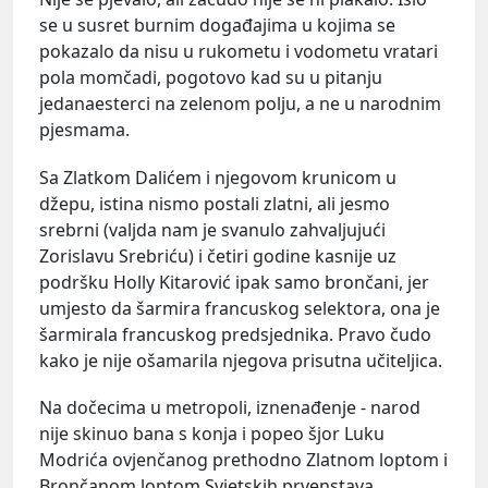
se u susret burnim događajima u kojima se
pokazalo da nisu u rukometu i vodometu vratari
pola momčadi, pogotovo kad su u pitanju
jedanaesterci na zelenom polju, a ne u narodnim
pjesmama.
Sa Zlatkom Dalićem i njegovom krunicom u
džepu, istina nismo postali zlatni, ali jesmo
srebrni (valjda nam je svanulo zahvaljujući
Zorislavu Srebriću) i četiri godine kasnije uz
podršku Holly Kitarović ipak samo brončani, jer
umjesto da šarmira francuskog selektora, ona je
šarmirala francuskog predsjednika. Pravo čudo
kako je nije ošamarila njegova prisutna učiteljica.
Na dočecima u metropoli, iznenađenje - narod
nije skinuo bana s konja i popeo šjor Luku
Modrića ovjenčanog prethodno Zlatnom loptom i
Brončanom loptom Svjetskih prvenstava.