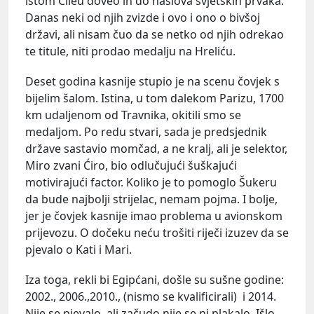
istom Čileu doveo ih do naslova svjetskih prvaka.
Danas neki od njih zvizde i ovo i ono o bivšoj
državi, ali nisam čuo da se netko od njih odrekao
te titule, niti prodao medalju na Hreliću.
Deset godina kasnije stupio je na scenu čovjek s
bijelim šalom. Istina, u tom dalekom Parizu, 1700
km udaljenom od Travnika, okitili smo se
medaljom. Po redu stvari, sada je predsjednik
države sastavio momčad, a ne kralj, ali je selektor,
Miro zvani Ćiro, bio odlučujući šuškajući
motivirajući factor. Koliko je to pomoglo Šukeru
da bude najbolji strijelac, nemam pojma. I bolje,
jer je čovjek kasnije imao problema u avionskom
prijevozu. O dočeku neću trošiti riječi izuzev da se
pjevalo o Kati i Mari.
Iza toga, rekli bi Egipćani, došle su sušne godine:
2002., 2006.,2010., (nismo se kvalificirali) i 2014.
Nije se pjevalo, ali začudo nije se ni plakalo. Išlo