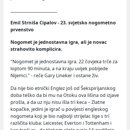
_______________________
Emil Strniša Cipalov - 23. svjetsko nogometno
prvenstvo
Nogomet je jednostavna igra, ali je novac
strahovito komplicira.
"Nogomet je jednostavna igra. 22 čovjeka trče za
loptom 90 minuta, a na kraju uvijek pobijede
Nijemci." - reče Gary Lineker i ostane živ.
Da nije bio etnički Englez još od Šekspirijanskog
doba teško da bi mu na Otoku ova lišina od izjave
prošla, a da uz nju nisu išla tri keca – Zlatne
kopačke, jedini je igrač u povijesti engleskog
nogometa koji je bio najbolji strijelac lige s tri
različita kluba: Leicester, Everton i Tottenham i
kao treći as - da tijekom cijele svoje 14-godišnje