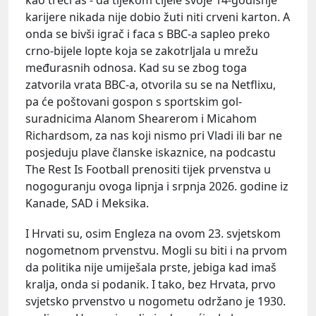
karijere nikada nije dobio žuti niti crveni karton. A
onda se bivši igrač i faca s BBC-a sapleo preko
crno-bijele lopte koja se zakotrljala u mrežu
međurasnih odnosa. Kad su se zbog toga
zatvorila vrata BBC-a, otvorila su se na Netflixu,
pa će poštovani gospon s sportskim gol-
suradnicima Alanom Shearerom i Micahom
Richardsom, za nas koji nismo pri Vladi ili bar ne
posjeduju plave članske iskaznice, na podcastu
The Rest Is Football prenositi tijek prvenstva u
nogoguranju ovoga lipnja i srpnja 2026. godine iz
Kanade, SAD i Meksika.
I Hrvati su, osim Engleza na ovom 23. svjetskom
nogometnom prvenstvu. Mogli su biti i na prvom
da politika nije umiješala prste, jebiga kad imaš
kralja, onda si podanik. I tako, bez Hrvata, prvo
svjetsko prvenstvo u nogometu održano je 1930.