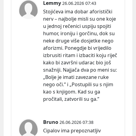
Lemmy
26.06.2026 07:43
Stojićeva ima dobar aforistički
nerv – najbolje misli su one koje
u jednoj rečenici uspiju spojiti
humor, ironiju i gorčinu, dok su
neke druge više dosjetke nego
aforizmi. Ponegdje bi vrijedilo
izbrusiti ritam i izbaciti koju riječ
kako bi završni udarac bio još
snažniji. Najjača dva po meni
su:
„Bolje je imati zavezane ruke
nego oči.” i „Postupili su s njim
kao s knjigom. Kad su ga
pročitali, zatvorili su ga.”
Bruno
26.06.2026 07:38
Cipalov ima prepoznatljiv