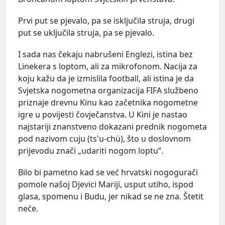
Prvi put se pjevalo, pa se isključila struja, drugi
put se uključila struja, pa se pjevalo.
I sada nas čekaju nabrušeni Englezi, istina bez
Linekera s loptom, ali za mikrofonom. Nacija za
koju kažu da je izmislila football, ali istina je da
Svjetska nogometna organizacija FIFA službeno
priznaje drevnu Kinu kao začetnika nogometne
igre u povijesti čovječanstva. U Kini je nastao
najstariji znanstveno dokazani prednik nogometa
pod nazivom cuju (ts'u-chü), što u doslovnom
prijevodu znači „udariti nogom loptu”.
Bilo bi pametno kad se već hrvatski nogogurači
pomole našoj Djevici Mariji, usput utiho, ispod
glasa, spomenu i Budu, jer nikad se ne zna. Štetit
neće.