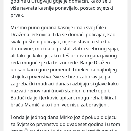
godine u Urugvaju gdje je domaćin, kako se u
više navrata kasnije ponavljalo, postao svjetski
prvak.
Mi smo puno godina kasnije imali svoj Čile i
Dražena Jerkovića. I da se domaći policajac, kao
svaki pošteni policajac, nije se stavio u službu
domovine, možda bi postali zlatni srebrnog sjaja,
ali tako je kako je, ako ideš protiv organa javnog
reda moguće je da te iznerede. Bar je Dražen
upisan kao i gore pomenuti Lineker za najboljeg
strijelca prvenstva. Sve se brzo zaboravlja, pa
zagrebački mudraci danas razbijaju si glave kako
nazvati renovirani (novi) stadion u metropoli.
Budući da je i Jerković upitan, mogu rehabilitirati
braću Mamić, ako i oni već nisu zaboravljeni.
I onda je jednog dana Mirko Jozić pokupio djecu
za Svjetsko prvenstvo do dvadeset godina i u tom