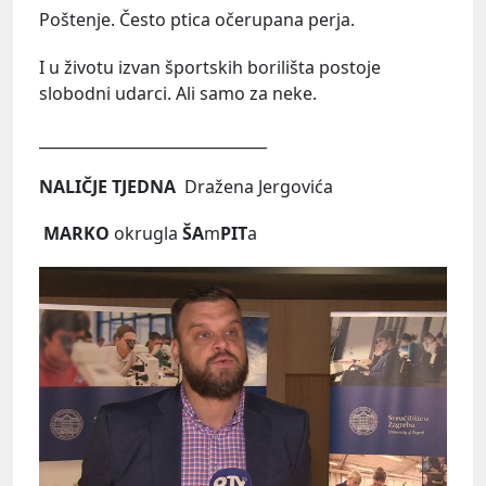
Poštenje. Često ptica očerupana perja.
I u životu izvan športskih borilišta postoje
slobodni udarci. Ali samo za neke.
______________________________
NALIČJE TJEDNA
Dražena Jergovića
MARKO
okrugla
ŠA
m
PIT
a