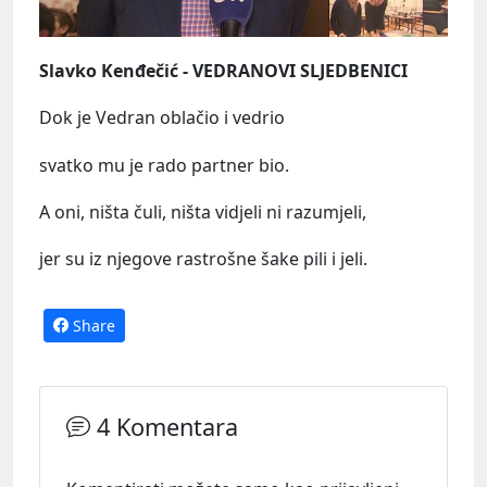
Slavko Kenđečić - VEDRANOVI SLJEDBENICI
Dok je Vedran oblačio i vedrio
svatko mu je rado partner bio.
A oni, ništa čuli, ništa vidjeli ni razumjeli,
jer su iz njegove rastrošne šake pili i jeli.
Share
4 Komentara