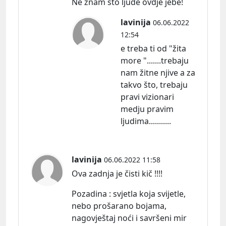
Ne znam što ljude ovdje jebe!
lavinija
06.06.2022
12:54
e treba ti od "žita
more ".......trebaju
nam žitne njive a za
takvo što, trebaju
pravi vizionari
medju pravim
ljudima...........
lavinija
06.06.2022 11:58
Ova zadnja je čisti kič !!!!
Pozadina : svjetla koja svijetle,
nebo prošarano bojama,
nagovještaj noći i savršeni mir