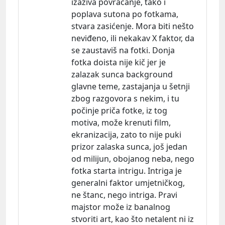
izaziva povraćanje, tako i
poplava sutona po fotkama,
stvara zasićenje. Mora biti nešto
neviđeno, ili nekakav X faktor, da
se zaustaviš na fotki. Donja
fotka doista nije kič jer je
zalazak sunca background
glavne teme, zastajanja u šetnji
zbog razgovora s nekim, i tu
počinje priča fotke, iz tog
motiva, može krenuti film,
ekranizacija, zato to nije puki
prizor zalaska sunca, još jedan
od milijun, obojanog neba, nego
fotka starta intrigu. Intriga je
generalni faktor umjetničkog,
ne štanc, nego intriga. Pravi
majstor može iz banalnog
stvoriti art, kao što netalent ni iz