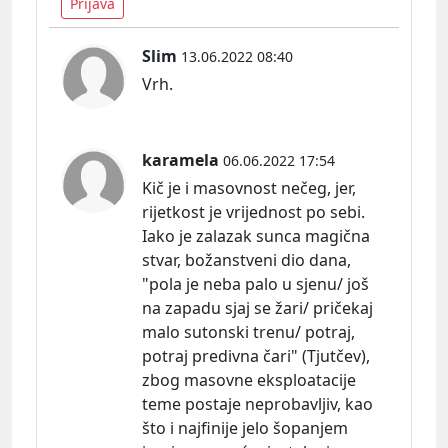
Prijava
Slim
13.06.2022 08:40
Vrh.
karamela
06.06.2022 17:54
Kič je i masovnost nečeg, jer,
rijetkost je vrijednost po sebi.
Iako je zalazak sunca magična
stvar, božanstveni dio dana,
"pola je neba palo u sjenu/ još
na zapadu sjaj se žari/ pričekaj
malo sutonski trenu/ potraj,
potraj predivna čari" (Tjutčev),
zbog masovne eksploatacije
teme postaje neprobavljiv, kao
što i najfinije jelo šopanjem