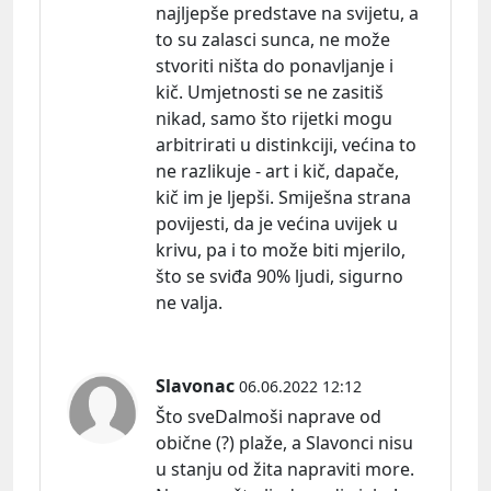
najljepše predstave na svijetu, a
to su zalasci sunca, ne može
stvoriti ništa do ponavljanje i
kič. Umjetnosti se ne zasitiš
nikad, samo što rijetki mogu
arbitrirati u distinkciji, većina to
ne razlikuje - art i kič, dapače,
kič im je ljepši. Smiješna strana
povijesti, da je većina uvijek u
krivu, pa i to može biti mjerilo,
što se sviđa 90% ljudi, sigurno
ne valja.
Slavonac
06.06.2022 12:12
Što sveDalmoši naprave od
obične (?) plaže, a Slavonci nisu
u stanju od žita napraviti more.