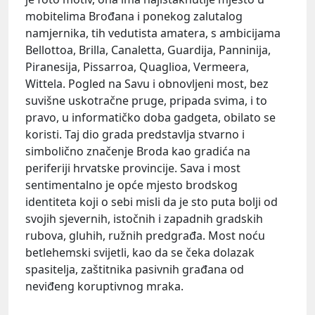
mobitelima Brođana i ponekog zalutalog
namjernika, tih vedutista amatera, s ambicijama
Bellottoa, Brilla, Canaletta, Guardija, Panninija,
Piranesija, Pissarroa, Quaglioa, Vermeera,
Wittela. Pogled na Savu i obnovljeni most, bez
suvišne uskotračne pruge, pripada svima, i to
pravo, u informatičko doba gadgeta, obilato se
koristi. Taj dio grada predstavlja stvarno i
simbolično značenje Broda kao gradića na
periferiji hrvatske provincije. Sava i most
sentimentalno je opće mjesto brodskog
identiteta koji o sebi misli da je sto puta bolji od
svojih sjevernih, istočnih i zapadnih gradskih
rubova, gluhih, ružnih predgrađa. Most noću
betlehemski svijetli, kao da se čeka dolazak
spasitelja, zaštitnika pasivnih građana od
neviđeng koruptivnog mraka.