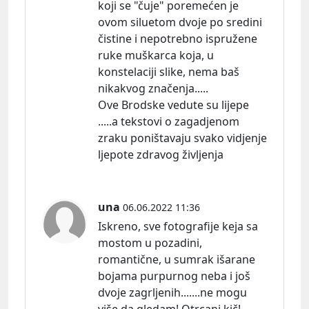
koji se "čuje" poremećen je
ovom siluetom dvoje po sredini
čistine i nepotrebno ispružene
ruke muškarca koja, u
konstelaciji slike, nema baš
nikakvog značenja.....
Ove Brodske vedute su lijepe
.....a tekstovi o zagadjenom
zraku poništavaju svako vidjenje
ljepote zdravog življenja
una
06.06.2022 11:36
Iskreno, sve fotografije keja sa
mostom u pozadini,
romantične, u sumrak išarane
bojama purpurnog neba i još
dvoje zagrljenih.......ne mogu
više da gledam! Otrcani kič!