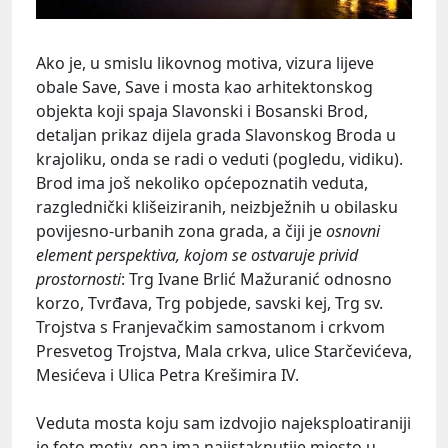
Ako je, u smislu likovnog motiva, vizura lijeve
obale Save, Save i mosta kao arhitektonskog
objekta koji spaja Slavonski i Bosanski Brod,
detaljan prikaz dijela grada Slavonskog Broda u
krajoliku, onda se radi o veduti (pogledu, vidiku).
Brod ima još nekoliko općepoznatih veduta,
razglednički klišeiziranih, neizbježnih u obilasku
povijesno-urbanih zona grada, a čiji je
osnovni
element perspektiva, kojom se ostvaruje privid
prostornosti
: Trg Ivane Brlić Mažuranić odnosno
korzo, Tvrđava, Trg pobjede, savski kej, Trg sv.
Trojstva s Franjevačkim samostanom i crkvom
Presvetog Trojstva, Mala crkva, ulice Starčevićeva,
Mesićeva i Ulica Petra Krešimira IV.
Veduta mosta koju sam izdvojio najeksploatiraniji
je foto motiv, ona ima najistaknutije mjesto u