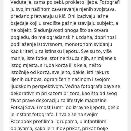
Veduta je, sama po sebi, prokleto lijepa. Fotografi
ju svojim načinom zavaravanja njenih svojstava,
predano pretvaraju u kič. Oni izazivaju lažne
osjećaje koji u središte pažnje stavljaju subjekt, a
ne objekt. Sladunjavosti onoga što se otvara
pogledu, do malograđanskih uzdaha, doprinosi
podilaženje istovrsnom, monotonom sviđanju
kao kriteriju za istinsku ljepotu. Sve su to, više
manje, iste fotke, stotine tisuća njih, snimljene s
istog mjesta, s ruba korza ili s keja, nešto
istočnije od korza, sve je to, dakle, isti rakurs
lijenih duhova, ograničenih načinom i svojom
ljudskom perspektivom. Većina fotografa bave se
dekorativnim prikazom prizora, kao što od svog
život prave dekoraciju za lifestyle magazine.
Fotkaj Savu i most i umri od izravne ljepote, geslo
je instant fotografa. I hvale se na svojim
Facebook profilima i grupama, u infantilnm
objavama, kako je njihov prikaz, prikaz bolje