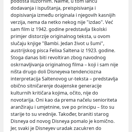
podosta iluzornim. Naime, u tom lancu
dodavanja i ispuštanja, preispisivanja i
dopisivanja između originala i njegovih kasnijih
verzija, nema da netko nekog nije "izdao". Već
sam film iz 1942. godine predstavlja školski
primjer distorzije originalnog teksta, u ovom
slučaju knjige "Bambi. Jedan život u šumi",
austrijskog pisca Felixa Saltena iz 1923. godine.
Stoga danas biti revoltiran zbog navodnog
oskrnavljivanja originalnog filma – koji i sam nije
ništa drugo doli Disneyeva tendenciozna
interpretacija Saltenovog ur-teksta – predstavlja
obično sitničarenje doajenske generacije
kulturnih kritičara kojima, očito, nije do
novotarija. Oni kao da prema načelu senioriteta
aranžiraju i umjetnine, sve po principu – što su
starije to su vrednije. Također, braniti starog
Disneya od novog Disneya pomalo je komično.
Jer, svaki je Disneyev uradak zacukren do