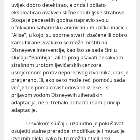
uvijek dobro detektirao, a onda i obilato
eksploatirao ovakve i slične roditeljske strahove.
Stoga je pedesetih godina napravio svoju
očekivano saharinsku animiranu muzičku inačicu
"Alise", u kojoj su sporne stvari izbačene ili dobro
kamuflirane. Svakako se može mrštiti na
Disneyeve intervencije, kao što se sada čini u
slučaju "Bambija", ali to proglašavati nekakvom
strašnom urotom ljevičarskih cenzora
usmjerenom protiv neporecivog izvornika, ipak je
pretjerano. Ili, ako se to može reći pomoću sada
već jedne pomalo rashodovane izreke – s
prljavom vodom Disneyevih ziheraških
adaptacija, ne bi trebalo odbaciti i sam princip
adaptacije.
U svakom slučaju, uzaludno je pokušavati
osujetiti stalne preradbe, modifikacije i mutacije
izvornih djela, kako bi to možda htjeli neki