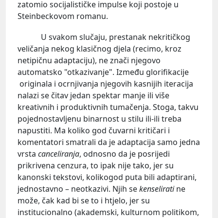
zatomio socijalističke impulse koji postoje u
Steinbeckovom romanu.
U svakom slučaju, prestanak nekritičkog
veličanja nekog klasičnog djela (recimo, kroz
netipičnu adaptaciju), ne znači njegovo
automatsko "otkazivanje". Između glorifikacije
originala i ocrnjivanja njegovih kasnijih iteracija
nalazi se čitav jedan spektar manje ili više
kreativnih i produktivnih tumačenja. Stoga, takvu
pojednostavljenu binarnost u stilu ili-ili treba
napustiti. Ma koliko god čuvarni kritičari i
komentatori smatrali da je adaptacija samo jedna
vrsta
canceliranja
, odnosno da je posrijedi
prikrivena cenzura, to ipak nije tako, jer su
kanonski tekstovi, kolikogod puta bili adaptirani,
jednostavno – neotkazivi. Njih se
kenselirati
ne
može, čak kad bi se to i htjelo, jer su
institucionalno (akademski, kulturnom politikom,