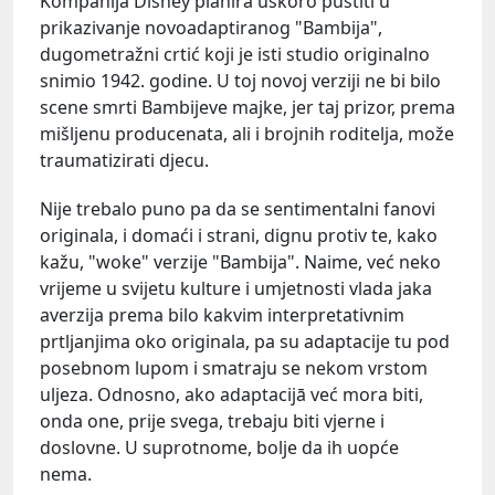
Kompanija Disney planira uskoro pustiti u
prikazivanje novoadaptiranog "Bambija",
dugometražni crtić koji je isti studio originalno
snimio 1942. godine. U toj novoj verziji ne bi bilo
scene smrti Bambijeve majke, jer taj prizor, prema
mišljenu producenata, ali i brojnih roditelja, može
traumatizirati djecu.
Nije trebalo puno pa da se sentimentalni fanovi
originala, i domaći i strani, dignu protiv te, kako
kažu, "woke" verzije "Bambija". Naime, već neko
vrijeme u svijetu kulture i umjetnosti vlada jaka
averzija prema bilo kakvim interpretativnim
prtljanjima oko originala, pa su adaptacije tu pod
posebnom lupom i smatraju se nekom vrstom
uljeza. Odnosno, ako adaptacijā već mora biti,
onda one, prije svega, trebaju biti vjerne i
doslovne. U suprotnome, bolje da ih uopće
nema.