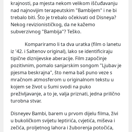
krajnosti, pa mjesta nekom velikom iščuđavanju
nad najnovijim terapeutskim "Bambijem" i ne bi
trebalo biti. Što je trebalo očekivati od Disneya?
Nekog revizionističkog, da ne kažemo
subverzivnog "Bambija"? Teško.
Kompariramo li ta dva uratka (film o lanetu
iz '42. i Saltenov original), lako se identificiraju
tipične diznijevske aberacije. Film započinje
pozitivnim, pomalo sanjarskim songom "Ljubav je
pjesma beskrajna", što nema baš puno veze s
mračnom atmosferom u originalnom tekstu u
kojem se život u šumi svodi na puko
preživljavanje, a to je, valja priznati, jedna prilično
turobna stvar.
Disneyev Bambi, barem u prvom dijelu filma, živi
u bukoličkom svijetu leptirića, cvjetića, miševa i
zečića, proljetnog lahora i žuborenja potočića,