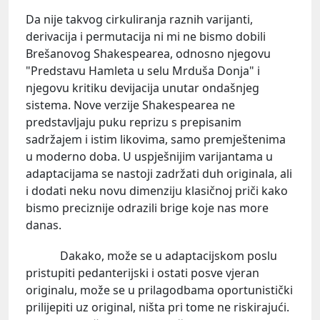
Da nije takvog cirkuliranja raznih varijanti,
derivacija i permutacija ni mi ne bismo dobili
Brešanovog Shakespearea, odnosno njegovu
"Predstavu Hamleta u selu Mrduša Donja" i
njegovu kritiku devijacija unutar ondašnjeg
sistema. Nove verzije Shakespearea ne
predstavljaju puku reprizu s prepisanim
sadržajem i istim likovima, samo premještenima
u moderno doba. U uspješnijim varijantama u
adaptacijama se nastoji zadržati duh originala, ali
i dodati neku novu dimenziju klasičnoj priči kako
bismo preciznije odrazili brige koje nas more
danas.
Dakako, može se u adaptacijskom poslu
pristupiti pedanterijski i ostati posve vjeran
originalu, može se u prilagodbama oportunistički
prilijepiti uz original, ništa pri tome ne riskirajući.