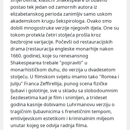
postao tek jedan od zamornih autora iz
elizabetanskog perioda zanimljiv samo uskom
akademskom krugu šekspirologa. Ovako smo
dobili mnogostruke verzije njegovih djela. One su
tokom protekla četiri stoljeća prošla kroz
bezbrojne varijacije. Počevši od restauracijskih
drama (restauracija engleske monarhije nakon
1660. godine), koje su renesansnog
Shakespearea trebale "popraviti" u
monarhističkom duhu, do verzija u dvadesetom
stoljeću. U filmskom svijetu imamo tako "Romea i
Juliju" Franca Zeffirellija, punog scena fizičke
ljubavi i golotinje, sve u skladu sa slobodoumnim
šezdesetima kad je film i snimljen, a trideset
godina kasnije dobivamo Luhrmanovu verziju o
tragičnim ljubavnicima s frenetičnim tempom,
emtivijevskom estetikom i kriminalnim miljeom
unutar kojeg se odvija radnja filma.