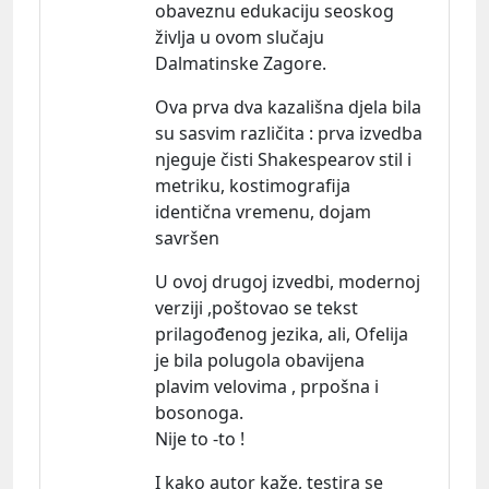
obaveznu edukaciju seoskog
življa u ovom slučaju
Dalmatinske Zagore.
Ova prva dva kazališna djela bila
su sasvim različita : prva izvedba
njeguje čisti Shakespearov stil i
metriku, kostimografija
identična vremenu, dojam
savršen
U ovoj drugoj izvedbi, modernoj
verziji ,poštovao se tekst
prilagođenog jezika, ali, Ofelija
je bila polugola obavijena
plavim velovima , prpošna i
bosonoga.
Nije to -to !
I kako autor kaže, testira se