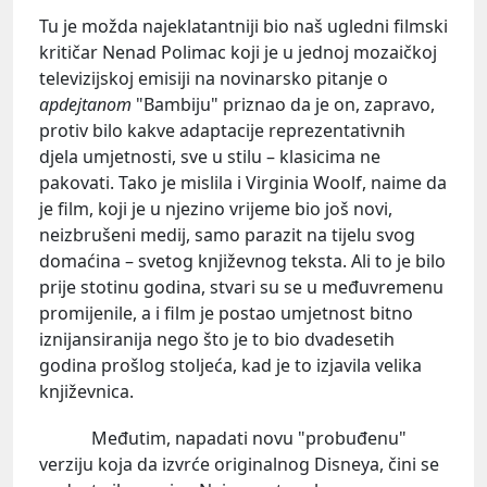
Tu je možda najeklatantniji bio naš ugledni filmski
kritičar Nenad Polimac koji je u jednoj mozaičkoj
televizijskoj emisiji na novinarsko pitanje o
apdejtanom
"Bambiju" priznao da je on, zapravo,
protiv bilo kakve adaptacije reprezentativnih
djela umjetnosti, sve u stilu – klasicima ne
pakovati. Tako je mislila i Virginia Woolf, naime da
je film, koji je u njezino vrijeme bio još novi,
neizbrušeni medij, samo parazit na tijelu svog
domaćina – svetog književnog teksta. Ali to je bilo
prije stotinu godina, stvari su se u međuvremenu
promijenile, a i film je postao umjetnost bitno
iznijansiranija nego što je to bio dvadesetih
godina prošlog stoljeća, kad je to izjavila velika
književnica.
Međutim, napadati novu "probuđenu"
verziju koja da izvrće originalnog Disneya, čini se