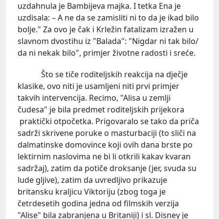
uzdahnula je Bambijeva majka. I tetka Ena je
uzdisala: – A ne da se zamisliti ni to da je ikad bilo
bolje." Za ovo je čak i Krležin fatalizam izražen u
slavnom dvostihu iz "Balada": "Nigdar ni tak bilo/
da ni nekak bilo", primjer životne radosti i sreće.
Što se tiče roditeljskih reakcija na dječje
klasike, ovo niti je usamljeni niti prvi primjer
takvih intervencija. Recimo, "Alisa u zemlji
čudesa" je bila predmet roditeljskih prijekora
praktički otpočetka. Prigovaralo se tako da priča
sadrži skrivene poruke o masturbaciji (to sliči na
dalmatinske domovince koji ovih dana brste po
lektirnim naslovima ne bi li otkrili kakav kvaran
sadržaj), zatim da potiče droksanje (jer, svuda su
lude gljive), zatim da uvredljivo prikazuje
britansku kraljicu Viktoriju (zbog toga je
četrdesetih godina jedna od filmskih verzija
"Alise" bila zabranjena u Britaniji) i sl. Disney je