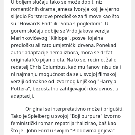
U boljem slučaju tako se može dobiti niz
romantičnih drama Jamesa Ivoryja koji je vjerno
slijedio Forsterove predloške za filmove kao što
su "Howards End" ili "Soba s pogledom". U
gorem slučaju dobije se Vrdoljakova verzija
Marinkovićevog "Kiklopa", posve lojalna
predlošku ali zato umjetnički drvena. Ponekad
autor adaptacije nema izbora, mora se držati
originala k'o pijan plota. Na to se, recimo, žalio
redatelj Chris Columbus, kad mu fanovi nisu dali
ni najmanju mogućnost da se u svojoj filmskoj
verziji odmakne od izvornog knjiškog "Harryja
Pottera", bezostatno zahtijevajući doslovnost u
adaptaciji.
Original se interpretativno može i prigušiti.
Tako je Spielberg u svojoj "Boji purpura" izvorno
feministički roman repatrijarhalizirao, baš kao
što je i John Ford u svojim "Plodovima gnjeva"