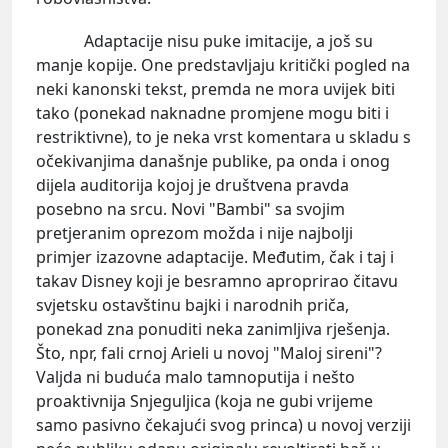
Adaptacije nisu puke imitacije, a još su
manje kopije. One predstavljaju kritički pogled na
neki kanonski tekst, premda ne mora uvijek biti
tako (ponekad naknadne promjene mogu biti i
restriktivne), to je neka vrst komentara u skladu s
očekivanjima današnje publike, pa onda i onog
dijela auditorija kojoj je društvena pravda
posebno na srcu. Novi "Bambi" sa svojim
pretjeranim oprezom možda i nije najbolji
primjer izazovne adaptacije. Međutim, čak i taj i
takav Disney koji je besramno aproprirao čitavu
svjetsku ostavštinu bajki i narodnih priča,
ponekad zna ponuditi neka zanimljiva rješenja.
Što, npr, fali crnoj Arieli u novoj "Maloj sireni"?
Valjda ni buduća malo tamnoputija i nešto
proaktivnija Snjeguljica (koja ne gubi vrijeme
samo pasivno čekajući svog princa) u novoj verziji