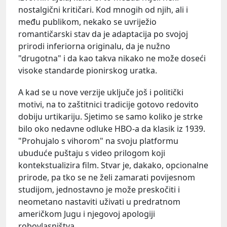
nostalgični kritičari. Kod mnogih od njih, ali i
među publikom, nekako se uvriježio
romantičarski stav da je adaptacija po svojoj
prirodi inferiorna originalu, da je nužno
"drugotna" i da kao takva nikako ne može doseći
visoke standarde pionirskog uratka.
A kad se u nove verzije uključe još i politički
motivi, na to zaštitnici tradicije gotovo redovito
dobiju urtikariju. Sjetimo se samo koliko je strke
bilo oko nedavne odluke HBO-a da klasik iz 1939.
"Prohujalo s vihorom" na svoju platformu
ubuduće puštaju s video prilogom koji
kontekstualizira film. Stvar je, dakako, opcionalne
prirode, pa tko se ne želi zamarati povijesnom
studijom, jednostavno je može preskočiti i
neometano nastaviti uživati u predratnom
američkom Jugu i njegovoj apologiji
robovlasništva.