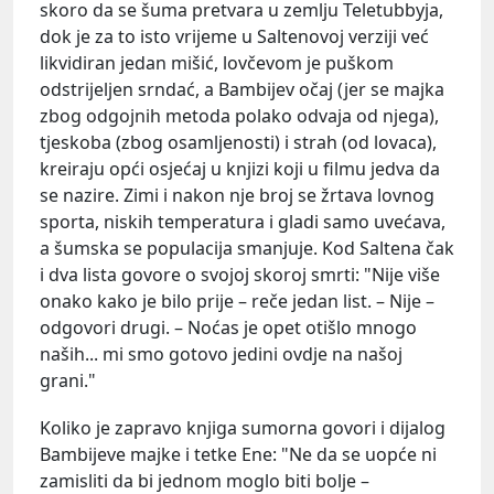
skoro da se šuma pretvara u zemlju Teletubbyja,
dok je za to isto vrijeme u Saltenovoj verziji već
likvidiran jedan mišić, lovčevom je puškom
odstrijeljen srndać, a Bambijev očaj (jer se majka
zbog odgojnih metoda polako odvaja od njega),
tjeskoba (zbog osamljenosti) i strah (od lovaca),
kreiraju opći osjećaj u knjizi koji u filmu jedva da
se nazire. Zimi i nakon nje broj se žrtava lovnog
sporta, niskih temperatura i gladi samo uvećava,
a šumska se populacija smanjuje. Kod Saltena čak
i dva lista govore o svojoj skoroj smrti: "Nije više
onako kako je bilo prije – reče jedan list. – Nije –
odgovori drugi. – Noćas je opet otišlo mnogo
naših... mi smo gotovo jedini ovdje na našoj
grani."
Koliko je zapravo knjiga sumorna govori i dijalog
Bambijeve majke i tetke Ene: "Ne da se uopće ni
zamisliti da bi jednom moglo biti bolje –