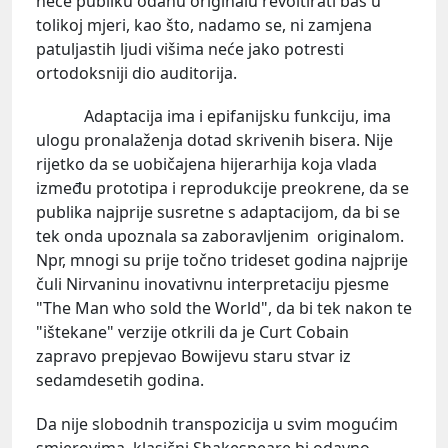
neće publiku odanu originalu revoltirati baš u
tolikoj mjeri, kao što, nadamo se, ni zamjena
patuljastih ljudi višima neće jako potresti
ortodoksniji dio auditorija.
Adaptacija ima i epifanijsku funkciju, ima
ulogu pronalaženja dotad skrivenih bisera. Nije
rijetko da se uobičajena hijerarhija koja vlada
između prototipa i reprodukcije preokrene, da se
publika najprije susretne s adaptacijom, da bi se
tek onda upoznala sa zaboravljenim originalom.
Npr, mnogi su prije točno trideset godina najprije
čuli Nirvaninu inovativnu interpretaciju pjesme
"The Man who sold the World", da bi tek nakon te
"ištekane" verzije otkrili da je Curt Cobain
zapravo prepjevao Bowijevu staru stvar iz
sedamdesetih godina.
Da nije slobodnih transpozicija u svim mogućim
smjerovima, klasični Shakespeare bi odavno