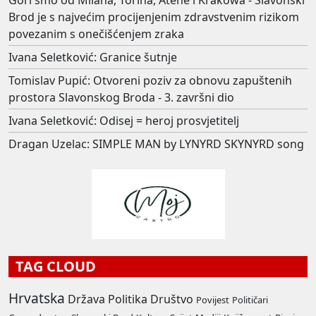
Gori smo od Milana, Torina, Atene i Krakowa - Slavonski
Brod je s najvećim procijenjenim zdravstvenim rizikom
povezanim s onečišćenjem zraka
Ivana Seletković: Granice šutnje
Tomislav Pupić: Otvoreni poziv za obnovu zapuštenih
prostora Slavonskog Broda - 3. završni dio
Ivana Seletković: Odisej = heroj prosvjetitelj
Dragan Uzelac: SIMPLE MAN by LYNYRD SKYNYRD song
TAG CLOUD
Hrvatska
Država
Politika
Društvo
Povijest
Političari