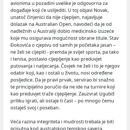
avionima u pozadini uvelike je odgovorna za
događaje koji će uslijediti. U toj objavi Novak,
unatoč činjenici da nije cijepljen, najavljuje
dolazak na Australian Open, navodeći da je od
nadležnih u Australiji dobio medicinsko izuzeće
koje mu osigurava mogućnost obrane titule. Stav
Đokovića o cjepivu od samih je početaka jasan –
ne želi se cijepiti - premda je svijet sporta, pa tako
i tenisa, postavio cijepljenje kao preduvjet
putovanja i natjecanja. Čovjek ne želi i to je njegov
odabir koji, kao i ostali u životu, nosi određene
posljedice. Da je pravi prvak, servirao bi snažno
te principijelno poručio da ne ide na turnire koji
kao preduvjet traže cijepljenje. Zauzvrat izgubiš
priliku igrati, ali ostaje ti čast – po mnogo čemu
ostaješ svoj i poseban.
Veća razina integriteta i mudrosti trebala je biti
prisutna kod australskog teniskog saveza.