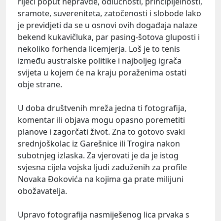
riječi poput nepravde, odlučnosti, principijelnosti,
sramote, suvereniteta, zatočenosti i slobode lako
je previdjeti da se u osnovi ovih događaja nalaze
bekend kukavičluka, par pasing-šotova gluposti i
nekoliko forhenda licemjerja. Loš je to tenis
između australske politike i najboljeg igrača
svijeta u kojem će na kraju poraženima ostati
obje strane.
U doba društvenih mreža jedna ti fotografija,
komentar ili objava mogu opasno poremetiti
planove i zagorčati život. Zna to gotovo svaki
srednjoškolac iz Garešnice ili Trogira nakon
subotnjeg izlaska. Za vjerovati je da je istog
svjesna cijela vojska ljudi zaduženih za profile
Novaka Đokovića na kojima ga prate milijuni
obožavatelja.
Upravo fotografija nasmiješenog lica prvaka s