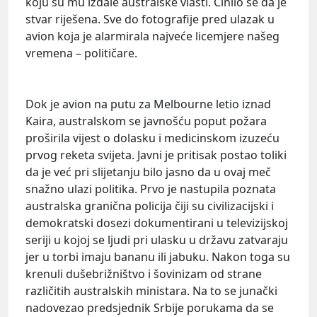
koju su mu izdale australske vlasti. Činilo se da je
stvar riješena. Sve do fotografije pred ulazak u
avion koja je alarmirala najveće licemjere našeg
vremena – političare.
Dok je avion na putu za Melbourne letio iznad
Kaira, australskom se javnošću poput požara
proširila vijest o dolasku i medicinskom izuzeću
prvog reketa svijeta. Javni je pritisak postao toliki
da je već pri slijetanju bilo jasno da u ovaj meč
snažno ulazi politika. Prvo je nastupila poznata
australska granična policija čiji su civilizacijski i
demokratski dosezi dokumentirani u televizijskoj
seriji u kojoj se ljudi pri ulasku u državu zatvaraju
jer u torbi imaju bananu ili jabuku. Nakon toga su
krenuli dušebrižništvo i šovinizam od strane
različitih australskih ministara. Na to se junački
nadovezao predsjednik Srbije porukama da se