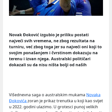
Novak Đoković izgubio je priliku postati
najveći svih vremena, ne zbog rezultata na
turniru, već zbog toga jer su najveći oni koji to
svojim ponašanjem i čvrstinom dokazuju na
terenu i izvan njega. Australski političari
dokazali su da nisu ništa bolji od naših
Višednevna saga o australskim mukama
Novaka
Đokovića
zoran je prikaz trenutka u koji kao svijet
u 2022. godini ulazimo. U grotesci punoj velikih