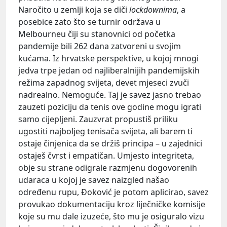
Naročito u zemlji koja se diči
lockdownima
, a
posebice zato što se turnir održava u
Melbourneu čiji su stanovnici od početka
pandemije bili 262 dana zatvoreni u svojim
kućama. Iz hrvatske perspektive, u kojoj mnogi
jedva trpe jedan od najliberalnijih pandemijskih
režima zapadnog svijeta, devet mjeseci zvuči
nadrealno. Nemoguće. Taj je savez jasno trebao
zauzeti poziciju da tenis ove godine mogu igrati
samo cijepljeni. Zauzvrat propustiš priliku
ugostiti najboljeg tenisača svijeta, ali barem ti
ostaje činjenica da se držiš principa – u zajednici
ostaješ čvrst i empatičan. Umjesto integriteta,
obje su strane odigrale razmjenu dogovorenih
udaraca u kojoj je savez naizgled našao
određenu rupu, Đoković je potom aplicirao, savez
provukao dokumentaciju kroz liječničke komisije
koje su mu dale izuzeće, što mu je osiguralo vizu