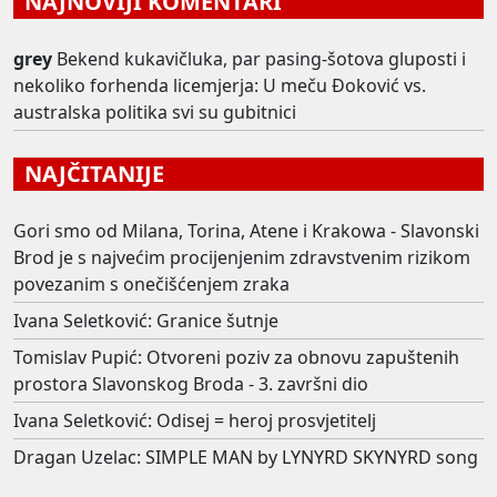
NAJNOVIJI KOMENTARI
grey
Bekend kukavičluka, par pasing-šotova gluposti i
nekoliko forhenda licemjerja: U meču Đoković vs.
australska politika svi su gubitnici
NAJČITANIJE
Gori smo od Milana, Torina, Atene i Krakowa - Slavonski
Brod je s najvećim procijenjenim zdravstvenim rizikom
povezanim s onečišćenjem zraka
Ivana Seletković: Granice šutnje
Tomislav Pupić: Otvoreni poziv za obnovu zapuštenih
prostora Slavonskog Broda - 3. završni dio
Ivana Seletković: Odisej = heroj prosvjetitelj
Dragan Uzelac: SIMPLE MAN by LYNYRD SKYNYRD song