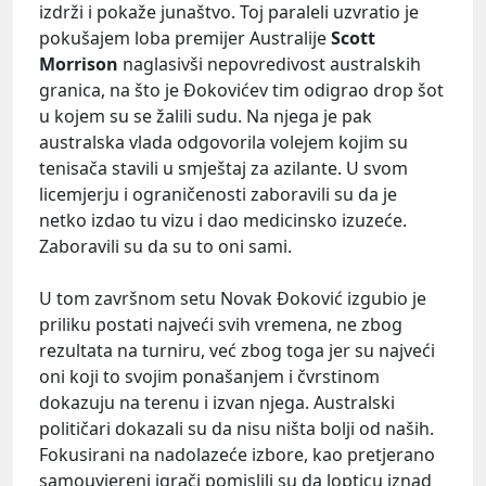
izdrži i pokaže junaštvo. Toj paraleli uzvratio je
pokušajem loba premijer Australije
Scott
Morrison
naglasivši nepovredivost australskih
granica, na što je Đokovićev tim odigrao drop šot
u kojem su se žalili sudu. Na njega je pak
australska vlada odgovorila volejem kojim su
tenisača stavili u smještaj za azilante. U svom
licemjerju i ograničenosti zaboravili su da je
netko izdao tu vizu i dao medicinsko izuzeće.
Zaboravili su da su to oni sami.
U tom završnom setu Novak Đoković izgubio je
priliku postati najveći svih vremena, ne zbog
rezultata na turniru, već zbog toga jer su najveći
oni koji to svojim ponašanjem i čvrstinom
dokazuju na terenu i izvan njega. Australski
političari dokazali su da nisu ništa bolji od naših.
Fokusirani na nadolazeće izbore, kao pretjerano
samouvjereni igrači pomislili su da lopticu iznad