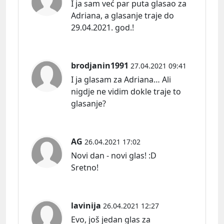
I ja sam već par puta glasao za
Adriana, a glasanje traje do
29.04.2021. god.!
brodjanin1991
27.04.2021 09:41
I ja glasam za Adriana… Ali
nigdje ne vidim dokle traje to
glasanje?
AG
26.04.2021 17:02
Novi dan - novi glas! :D
Sretno!
lavinija
26.04.2021 12:27
Evo, još jedan glas za