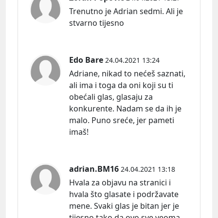
Trenutno je Adrian sedmi. Ali je
stvarno tijesno
Edo Bare
24.04.2021 13:24
Adriane, nikad to nećeš saznati,
ali ima i toga da oni koji su ti
obećali glas, glasaju za
konkurente. Nadam se da ih je
malo. Puno sreće, jer pameti
imaš!
adrian.BM16
24.04.2021 13:18
Hvala za objavu na stranici i
hvala što glasate i podržavate
mene. Svaki glas je bitan jer je
tijesno tako da ovo sve veoma