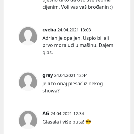
cijenim. Voli vas vaš brođanin :)
cveba
24.04.2021 13:03
Adrian je opaljen. Uspio bi, ali
prvo mora ući u mašinu. Dajem
glas.
grey
24.04.2021 12:44
Je li to onaj plesač iz nekog
showa?
AG
24.04.2021 12:34
Glasala i više puta! 😎