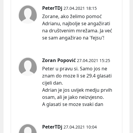
PeterTDj
27.04.2021 18:15
Zorane, ako želimo pomoć
Adrianu, najbolje se angažirati
na društvenim mrežama. Ja već
se sam angažirao na 'fejsu'!
Zoran Popović
27.04.2021 15:25
Peter u pravu si. Samo jos ne
znam do moze li se 29.4 glasati
cijeli dan.
Adrian je jos uvijek medju prvih
osam, ali je jako neizvjesno.
A glasati se moze svaki dan
PeterTDj
27.04.2021 10:04