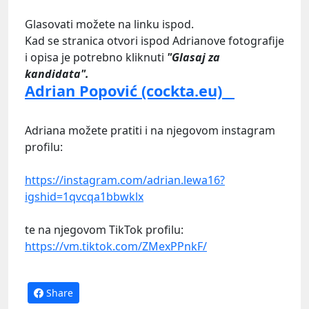
Glasovati možete na linku ispod.
Kad se stranica otvori ispod Adrianove fotografije
i opisa je potrebno kliknuti
"Glasaj za
kandidata".
Adrian Popović (cockta.eu)
Adriana možete pratiti i na njegovom instagram
profilu:
https://instagram.com/adrian.lewa16?
igshid=1qvcqa1bbwklx
te na njegovom TikTok profilu:
https://vm.tiktok.com/ZMexPPnkF/
Share