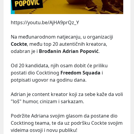
https://youtu.be/AjHA9prQz_Y
Na međunarodnom natjecanju, u organizaciji
Cockte
, među top 20 autentičnih kreatora,
odabran je i
Brođanin Adrian Popović
.
Od 20 kandidata, njih osam dobit će priliku
postati dio Cocktinog
Freedom Squada
i
potpisati ugovor na godinu dana.
Adrian je content kreator koji za sebe kaže da voli
"loš" humor, cinizam i sarkazam.
Podržite Adriana svojim glasom da postane dio
Cocktinog teama, te da uz podršku Cockte svojim
videima osvoji i novu publiku!