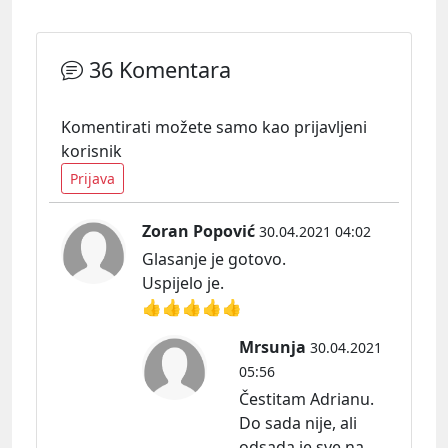
36 Komentara
Komentirati možete samo kao prijavljeni
korisnik
Prijava
Zoran Popović
30.04.2021 04:02
Glasanje je gotovo.
Uspijelo je.
👍👍👍👍👍
Mrsunja
30.04.2021
05:56
Čestitam Adrianu.
Do sada nije, ali
odsada je sve na