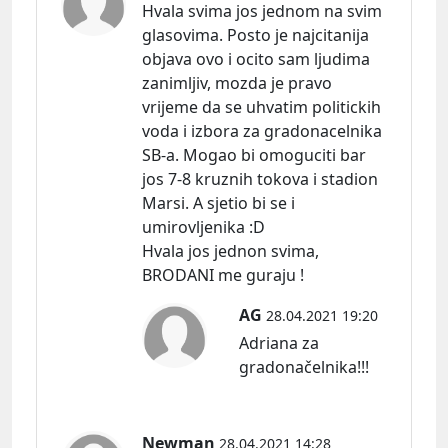
Hvala svima jos jednom na svim
glasovima. Posto je najcitanija
objava ovo i ocito sam ljudima
zanimljiv, mozda je pravo
vrijeme da se uhvatim politickih
voda i izbora za gradonacelnika
SB-a. Mogao bi omoguciti bar
jos 7-8 kruznih tokova i stadion
Marsi. A sjetio bi se i
umirovljenika :D
Hvala jos jednon svima,
BRODANI me guraju !
AG
28.04.2021 19:20
Adriana za
gradonačelnika!!!
Newman
28.04.2021 14:28