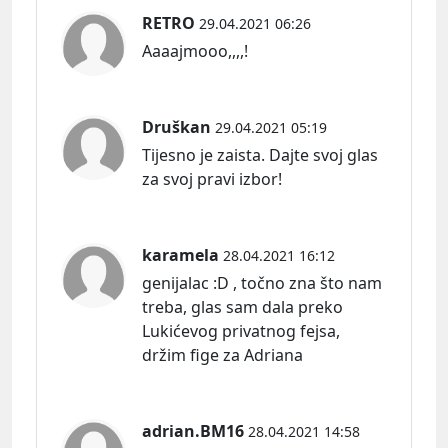
RETRO
29.04.2021 06:26
Aaaajmooo,,,,!
Druškan
29.04.2021 05:19
Tijesno je zaista. Dajte svoj glas
za svoj pravi izbor!
karamela
28.04.2021 16:12
genijalac :D , točno zna što nam
treba, glas sam dala preko
Lukićevog privatnog fejsa,
držim fige za Adriana
adrian.BM16
28.04.2021 14:58