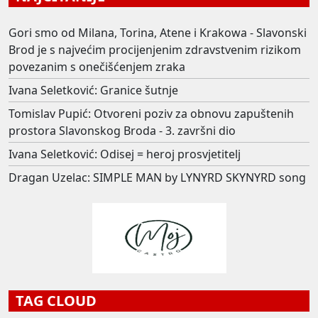
Gori smo od Milana, Torina, Atene i Krakowa - Slavonski
Brod je s najvećim procijenjenim zdravstvenim rizikom
povezanim s onečišćenjem zraka
Ivana Seletković: Granice šutnje
Tomislav Pupić: Otvoreni poziv za obnovu zapuštenih
prostora Slavonskog Broda - 3. završni dio
Ivana Seletković: Odisej = heroj prosvjetitelj
Dragan Uzelac: SIMPLE MAN by LYNYRD SKYNYRD song
TAG CLOUD