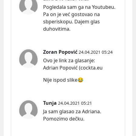
Pogledala sam ga na Youtubeu.
Pa on je već gostovao na
sbperiskopu. Dajem glas
duhovitima.
Zoran Popović
24.04.2021 05:24
Ovo je link za
glasanje:
Adrian Popović (cockta.eu
Nije ispod slike😂
Tunja
24.04.2021 05:21
Ja sam glasao za Adriana.
Pomozimo dečku.