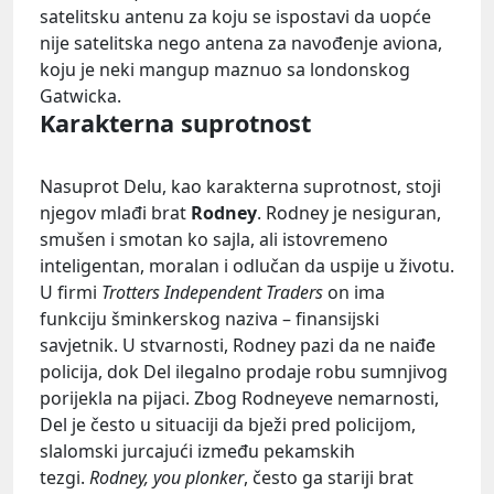
satelitsku antenu za koju se ispostavi da uopće
nije satelitska nego antena za navođenje aviona,
koju je neki mangup maznuo sa londonskog
Gatwicka.
Karakterna suprotnost
Nasuprot Delu, kao karakterna suprotnost, stoji
njegov mlađi brat
Rodney
. Rodney je nesiguran,
smušen i smotan ko sajla, ali istovremeno
inteligentan, moralan i odlučan da uspije u životu.
U firmi
Trotters Independent Traders
on ima
funkciju šminkerskog naziva – finansijski
savjetnik. U stvarnosti, Rodney pazi da ne naiđe
policija, dok Del ilegalno prodaje robu sumnjivog
porijekla na pijaci. Zbog Rodneyeve nemarnosti,
Del je često u situaciji da bježi pred policijom,
slalomski jurcajući između pekamskih
tezgi.
Rodney, you plonker
, često ga stariji brat