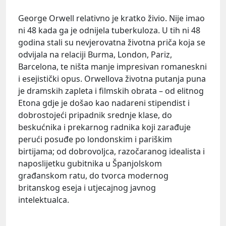
George Orwell relativno je kratko živio. Nije imao
ni 48 kada ga je odnijela tuberkuloza. U tih ni 48
godina stali su nevjerovatna životna priča koja se
odvijala na relaciji Burma, London, Pariz,
Barcelona, te ništa manje impresivan romaneskni
i esejistički opus. Orwellova životna putanja puna
je dramskih zapleta i filmskih obrata – od elitnog
Etona gdje je došao kao nadareni stipendist i
dobrostojeći pripadnik srednje klase, do
beskućnika i prekarnog radnika koji zarađuje
perući posuđe po londonskim i pariškim
birtijama; od dobrovoljca, razočaranog idealista i
naposlijetku gubitnika u Španjolskom
građanskom ratu, do tvorca modernog
britanskog eseja i utjecajnog javnog
intelektualca.