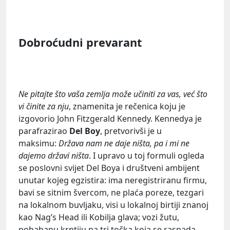
Dobroćudni prevarant
Ne pitajte što vaša zemlja može učiniti za vas, već što
vi činite za nju
, znamenita je rečenica koju je
izgovorio John Fitzgerald Kennedy. Kennedya je
parafrazirao
Del Boy
, pretvorivši je u
maksimu:
Država nam ne daje ništa, pa i mi ne
dajemo državi ništa
. I upravo u toj formuli ogleda
se poslovni svijet Del Boya i društveni ambijent
unutar kojeg egzistira: ima neregistriranu firmu,
bavi se sitnim švercom, ne plaća poreze, tezgari
na lokalnom buvljaku, visi u lokalnoj birtiji znanoj
kao Nag’s Head ili Kobilja glava; vozi žutu,
pohabanu krntiju na tri točka koja se raspada