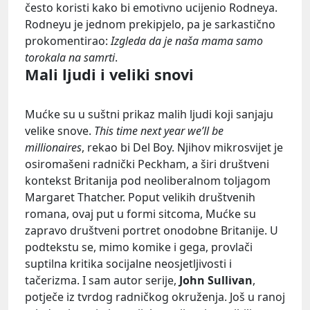
često koristi kako bi emotivno ucijenio Rodneya.
Rodneyu je jednom prekipjelo, pa je sarkastično
prokomentirao:
Izgleda da je naša mama samo
torokala na samrti
.
Mali ljudi i veliki snovi
Mućke su u suštni prikaz malih ljudi koji sanjaju
velike snove.
This time next year we’ll be
millionaires
, rekao bi Del Boy. Njihov mikrosvijet je
osiromašeni radnički Peckham, a širi društveni
kontekst Britanija pod neoliberalnom toljagom
Margaret Thatcher. Poput velikih društvenih
romana, ovaj put u formi sitcoma, Mućke su
zapravo društveni portret onodobne Britanije. U
podtekstu se, mimo komike i gega, provlači
suptilna kritika socijalne neosjetljivosti i
tačerizma. I sam autor serije,
John Sullivan
,
potječe iz tvrdog radničkog okruženja. Još u ranoj