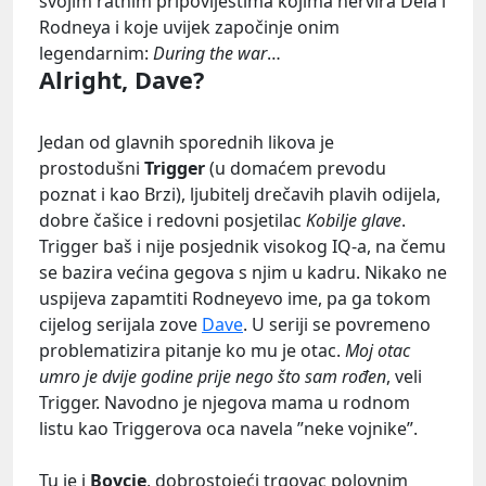
svojim ratnim pripovijestima kojima nervira Dela i
Rodneya i koje uvijek započinje onim
legendarnim:
During the war
…
Alright,
Dave
?
Jedan od glavnih sporednih likova je
prostodušni
Trigger
(u domaćem prevodu
poznat i kao Brzi), ljubitelj drečavih plavih odijela,
dobre čašice i redovni posjetilac
Kobilje glave
.
Trigger baš i nije posjednik visokog IQ-a, na čemu
se bazira većina gegova s njim u kadru. Nikako ne
uspijeva zapamtiti Rodneyevo ime, pa ga tokom
cijelog serijala zove
Dave
. U seriji se povremeno
problematizira pitanje ko mu je otac.
Moj otac
umro je dvije godine prije nego što sam rođen
, veli
Trigger. Navodno je njegova mama u rodnom
listu kao Triggerova oca navela ”neke vojnike”.
Tu je i
Boycie
, dobrostojeći trgovac polovnim