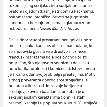
tokom cijelog serijala, živi u socijalnom stanu s
bratom i djedom (kasnije stricom) u Peckhamu,
osiromašenoj radničkoj četvrti na jugoistoku
Londona, u bezbojnom, nimalo glamuroznom
neboderu imena
Nelson Mandela House
.
Del je dobroćudni prevarant, benigni ali uporni
muljator, pokatkad i bezobzirni manipulator, koji
se snobovski gura u više društvo i razmeće
francuskim frazama koje poslovično koristi
pogrešno, što njegovom snobizmu daje jaku
notu karikaturalnosti i komičnosti. Istovremeno
je srčano odan svojoj obitelji i prijateljima. Motiv
sitnog prevaranta dobrog srca stoljećima je
prisutan u literaturi. Ima svoje korijene u
srednjovjekovnim baladama, prisutan je u
šekspirijanskim karakterima (John Falstaff,
recimo), kasnije i u popularnoj kulturi 20. stoljeća