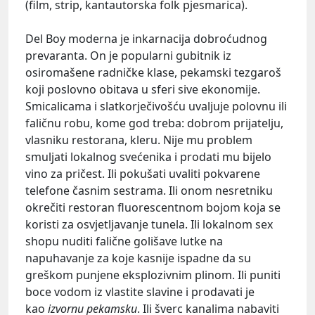
(film, strip, kantautorska folk pjesmarica).
Del Boy moderna je inkarnacija dobroćudnog
prevaranta. On je popularni gubitnik iz
osiromašene radničke klase, pekamski tezgaroš
koji poslovno obitava u sferi sive ekonomije.
Smicalicama i slatkorječivošću uvaljuje polovnu ili
faličnu robu, kome god treba: dobrom prijatelju,
vlasniku restorana, kleru. Nije mu problem
smuljati lokalnog svećenika i prodati mu bijelo
vino za pričest. Ili pokušati uvaliti pokvarene
telefone časnim sestrama. Ili onom nesretniku
okrečiti restoran fluorescentnom bojom koja se
koristi za osvjetljavanje tunela. Ili lokalnom sex
shopu nuditi falične golišave lutke na
napuhavanje za koje kasnije ispadne da su
greškom punjene eksplozivnim plinom. Ili puniti
boce vodom iz vlastite slavine i prodavati je
kao
izvornu pekamsku
. Ili šverc kanalima nabaviti