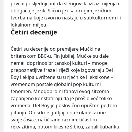
prvi ni posljednji put da slengovski izraz mijenja i
obogaćuje jezik. Slično je i sa drugim jezičkim
tvorbama koje izvorno nastaju u subkulturnom ili
lokalnom miljeu.
Četiri decenije
Četiri su decenije od premijere Mućki na
britanskom BBC-u. Fin jubilej. Mućke su dale
nemali doprinos britanskoj kulturi – mnoge
prepoznatljive fraze i riječi koje izgovaraju Del
Boy i ekipa uvrštene su u rječnike i leksikone – i
vremenom postale globalni pop kulturni
fenomen. Mnogobrojni fanovi ovog sitcoma
zapanjeno konstatiraju da je prošlo već toliko
vremena. Del Boy je poslovično opušten po tom
pitanju. On srkne gutljaj pina kolade iz one
svoje
čašice
, načičkane raznim kičastim
rekvizitima, potom kresne šibicu, zapali kubanku,