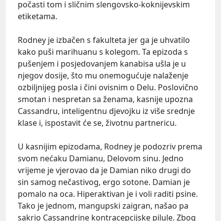
počasti tom i sličnim slengovsko-koknijevskim
etiketama.
Rodney je izbačen s fakulteta jer ga je uhvatilo
kako puši marihuanu s kolegom. Ta epizoda s
pušenjem i posjedovanjem kanabisa ušla je u
njegov dosije, što mu onemogućuje nalaženje
ozbiljnijeg posla i čini ovisnim o Delu. Poslovično
smotan i nespretan sa ženama, kasnije upozna
Cassandru, inteligentnu djevojku iz više srednje
klase i, ispostavit će se, životnu partnericu.
U kasnijim epizodama, Rodney je podozriv prema
svom nećaku Damianu, Delovom sinu. Jedno
vrijeme je vjerovao da je Damian niko drugi do
sin samog nečastivog, ergo sotone. Damian je
pomalo na oca. Hiperaktivan je i voli raditi psine.
Tako je jednom, mangupski zaigran, našao pa
sakrio Cassandrine kontracepcijske pilule. Zbog