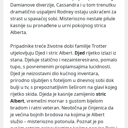
Damianove diverzije, Cassandra i u tom trenutku
dramatično uspaljeni Rodney ostaju uskraćeni za
strast u spavaćoj sobi. Misteriozno nestale pilule
kasnije su pronađene u urni pokojnog strica
Alberta.
Pripadnike treće životne dobi familije Trotter
utjelovljuju Djed i stric Albert.
Djed
rijetko izlazi iz
stana. Djeluje statično i nezainteresirano, pomalo
tupo, s povremenim proplamsajima lucidnosti.
Djed je neizostavni dio kućnog inventara,
prirodno sljubljen s foteljom u dnevnoj sobi dok
bulji u tv, s prepoznatljivim šeširom na glavi kojeg
rijetko skida. Djeda je kasnije zamijenio
stric
Albert
, vremešni mornar s gustom bijelom
bradom i ratni veteran. Neobična je činjenica da
je većina bojnih brodova na kojima je Albert
služio – misteriozno potonula. Poznat je po