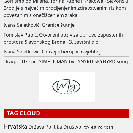
Gori smo od Milana, Torina, Atene i Krakowa - Slavonski
Brod je s najvećim procijenjenim zdravstvenim rizikom
povezanim s onečišćenjem zraka
Ivana Seletković: Granice šutnje
Tomislav Pupić: Otvoreni poziv za obnovu zapuštenih
prostora Slavonskog Broda - 3. završni dio
Ivana Seletković: Odisej = heroj prosvjetitelj
Dragan Uzelac: SIMPLE MAN by LYNYRD SKYNYRD song
TAG CLOUD
Hrvatska
Država
Politika
Društvo
Povijest
Političari