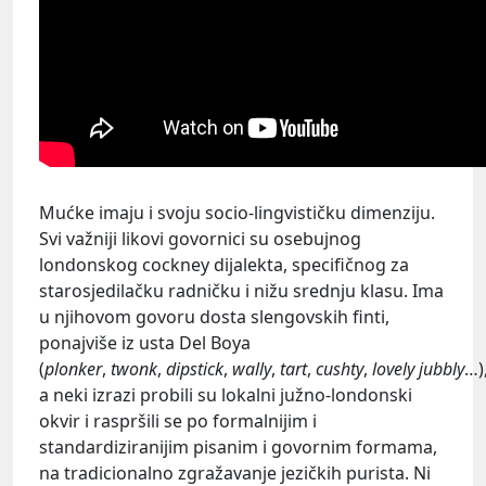
Mućke imaju i svoju socio-lingvističku dimenziju.
Svi važniji likovi govornici su osebujnog
londonskog cockney dijalekta, specifičnog za
starosjedilačku radničku i nižu srednju klasu. Ima
u njihovom govoru dosta slengovskih finti,
ponajviše iz usta Del Boya
(
plonker
,
twonk
,
dipstick
,
wally
,
tart
,
cushty
,
lovely
jubbly
…)
a neki izrazi probili su lokalni južno-londonski
okvir i raspršili se po formalnijim i
standardiziranijim pisanim i govornim formama,
na tradicionalno zgražavanje jezičkih purista. Ni