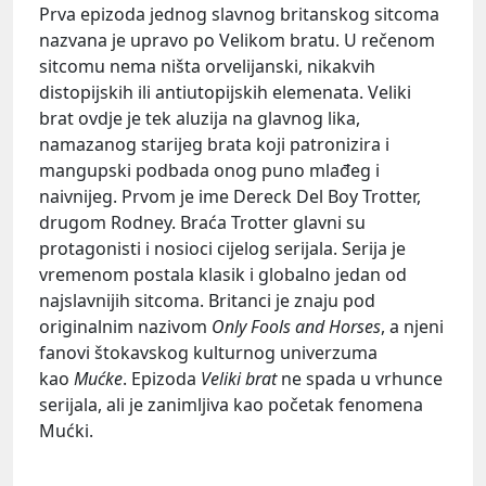
Prva epizoda jednog slavnog britanskog sitcoma
nazvana je upravo po Velikom bratu. U rečenom
sitcomu nema ništa orvelijanski, nikakvih
distopijskih ili antiutopijskih elemenata. Veliki
brat ovdje je tek aluzija na glavnog lika,
namazanog starijeg brata koji patronizira i
mangupski podbada onog puno mlađeg i
naivnijeg. Prvom je ime Dereck Del Boy Trotter,
drugom Rodney. Braća Trotter glavni su
protagonisti i nosioci cijelog serijala. Serija je
vremenom postala klasik i globalno jedan od
najslavnijih sitcoma. Britanci je znaju pod
originalnim nazivom
Only Fools and Horses
, a njeni
fanovi štokavskog kulturnog univerzuma
kao
Mućke
. Epizoda
Veliki brat
ne spada u vrhunce
serijala, ali je zanimljiva kao početak fenomena
Mućki.