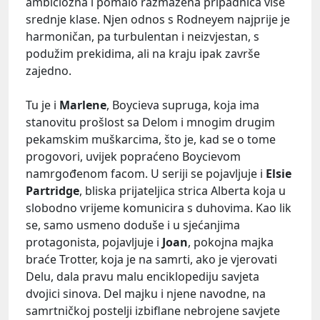
ambiciozna i pomalo razmažena pripadnica više
srednje klase. Njen odnos s Rodneyem najprije je
harmoničan, pa turbulentan i neizvjestan, s
podužim prekidima, ali na kraju ipak završe
zajedno.
Tu je i
Marlene
, Boycieva supruga, koja ima
stanovitu prošlost sa Delom i mnogim drugim
pekamskim muškarcima, što je, kad se o tome
progovori, uvijek popraćeno Boycievom
namrgođenom facom. U seriji se pojavljuje i
Elsie
Partridge
, bliska prijateljica strica Alberta koja u
slobodno vrijeme komunicira s duhovima. Kao lik
se, samo usmeno doduše i u sjećanjima
protagonista, pojavljuje i
Joan
, pokojna majka
braće Trotter, koja je na samrti, ako je vjerovati
Delu, dala pravu malu enciklopediju savjeta
dvojici sinova. Del majku i njene navodne, na
samrtničkoj postelji izbiflane nebrojene savjete