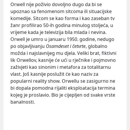
Orwell nije poživio dovoljno dugo da bi se
upoznao sa fenomenom sitcoma ili situacijske
komedije. Sitcom se kao forma i kao zaseban tv
žanr profilirao 50-ih godina minulog stoljeća, u
vrijeme kada je televizija bila mlada i nevina.
Orwell je umro u januaru 1950. godine, nedugo
po objavljivanju
Osamdeset i četvrte
, globalno
možda i najslavnijeg mu djela. Veliki brat, fiktivni
lik Orwellov, kasnije će ući u rječnike i pojmovno
zaživjeti kao sinonim i metafora za totalitarnu
vlast. Još kasnije poslužit će kao naziv za
popularni reality show. Orwellu se zasigurno ne
bi dopala pomodna rijaliti eksploatacija termina
kojeg je proslavio. Bio je cijepljen od svake vrste
banalnosti.