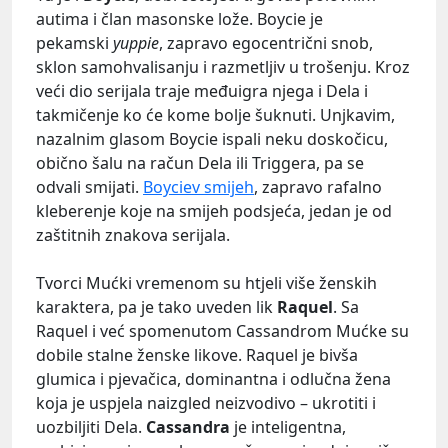
autima i član masonske lože. Boycie je
pekamski
yuppie
, zapravo egocentrični snob,
sklon samohvalisanju i razmetljiv u trošenju. Kroz
veći dio serijala traje međuigra njega i Dela i
takmičenje ko će kome bolje šuknuti. Unjkavim,
nazalnim glasom Boycie ispali neku doskočicu,
obično šalu na račun Dela ili Triggera, pa se
odvali smijati.
Boyciev smijeh
, zapravo rafalno
kleberenje koje na smijeh podsjeća, jedan je od
zaštitnih znakova serijala.
Tvorci Mućki vremenom su htjeli više ženskih
karaktera, pa je tako uveden lik
Raquel
. Sa
Raquel i već spomenutom Cassandrom Mućke su
dobile stalne ženske likove. Raquel je bivša
glumica i pjevačica, dominantna i odlučna žena
koja je uspjela naizgled neizvodivo – ukrotiti i
uozbiljiti Dela.
Cassandra
je inteligentna,