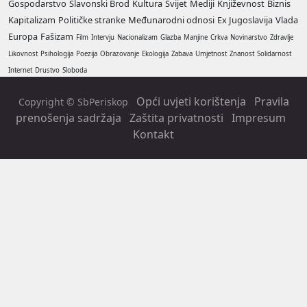
Gospodarstvo
Slavonski Brod
Kultura
Svijet
Mediji
Književnost
Biznis
Kapitalizam
Političke stranke
Međunarodni odnosi
Ex Jugoslavija
Vlada
Europa
Fašizam
Film
Intervju
Nacionalizam
Glazba
Manjine
Crkva
Novinarstvo
Zdravlje
Likovnost
Psihologija
Poezija
Obrazovanje
Ekologija
Zabava
Umjetnost
Znanost
Solidarnost
Internet
Drustvo
Sloboda
Opći uvjeti korištenja
Pravila
Copyright © SbPeriskop
prenošenja sadržaja
Zaštita privatnosti
Impresum
Kontakt