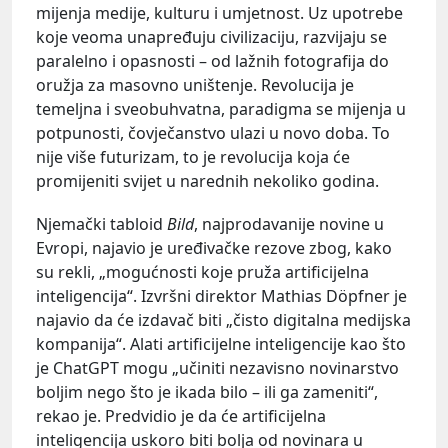
mijenja medije, kulturu i umjetnost. Uz upotrebe
koje veoma unapređuju civilizaciju, razvijaju se
paralelno i opasnosti – od lažnih fotografija do
oružja za masovno uništenje. Revolucija je
temeljna i sveobuhvatna, paradigma se mijenja u
potpunosti, čovječanstvo ulazi u novo doba. To
nije više futurizam, to je revolucija koja će
promijeniti svijet u narednih nekoliko godina.
Njemački tabloid
Bild
, najprodavanije novine u
Evropi, najavio je uređivačke rezove zbog, kako
su rekli, „mogućnosti koje pruža artificijelna
inteligencija“. Izvršni direktor Mathias Döpfner je
najavio da će izdavač biti „čisto digitalna medijska
kompanija“. Alati artificijelne inteligencije kao što
je ChatGPT mogu „učiniti nezavisno novinarstvo
boljim nego što je ikada bilo – ili ga zameniti“,
rekao je. Predvidio je da će artificijelna
inteligencija uskoro biti bolja od novinara u