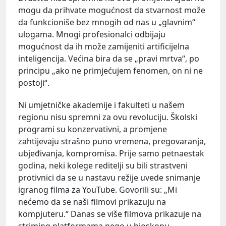
mogu da prihvate mogućnost da stvarnost može
da funkcioniše bez mnogih od nas u „glavnim“
ulogama. Mnogi profesionalci odbijaju
mogućnost da ih može zamijeniti artificijelna
inteligencija. Većina bira da se „pravi mrtva“, po
principu „ako ne primjećujem fenomen, on ni ne
postoji“.
Ni umjetničke akademije i fakulteti u našem
regionu nisu spremni za ovu revoluciju. Školski
programi su konzervativni, a promjene
zahtijevaju strašno puno vremena, pregovaranja,
ubjeđivanja, kompromisa. Prije samo petnaestak
godina, neki kolege reditelji su bili strastveni
protivnici da se u nastavu režije uvede snimanje
igranog filma za YouTube. Govorili su: „Mi
nećemo da se naši filmovi prikazuju na
kompjuteru.“ Danas se više filmova prikazuje na
striming platformama nego u bioskopu.