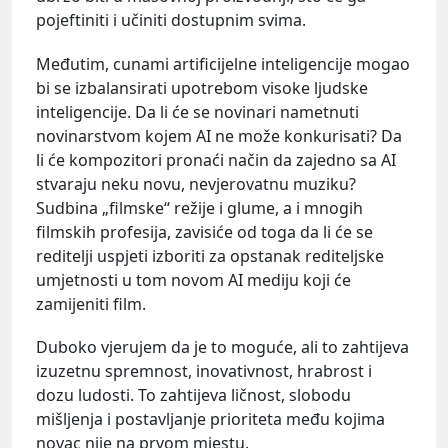
pojeftiniti i učiniti dostupnim svima.
Međutim, cunami artificijelne inteligencije mogao
bi se izbalansirati upotrebom visoke ljudske
inteligencije. Da li će se novinari nametnuti
novinarstvom kojem AI ne može konkurisati? Da
li će kompozitori pronaći način da zajedno sa AI
stvaraju neku novu, nevjerovatnu muziku?
Sudbina „filmske“ režije i glume, a i mnogih
filmskih profesija, zavisiće od toga da li će se
reditelji uspjeti izboriti za opstanak rediteljske
umjetnosti u tom novom AI mediju koji će
zamijeniti film.
Duboko vjerujem da je to moguće, ali to zahtijeva
izuzetnu spremnost, inovativnost, hrabrost i
dozu ludosti. To zahtijeva ličnost, slobodu
mišljenja i postavljanje prioriteta među kojima
novac nije na prvom mjestu.