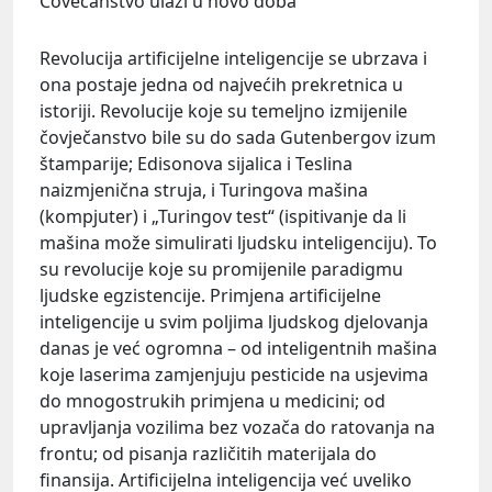
Čovečanstvo ulazi u novo doba
Revolucija artificijelne inteligencije se ubrzava i
ona postaje jedna od najvećih prekretnica u
istoriji. Revolucije koje su temeljno izmijenile
čovječanstvo bile su do sada Gutenbergov izum
štamparije; Edisonova sijalica i Teslina
naizmjenična struja, i Turingova mašina
(kompjuter) i „Turingov test“ (ispitivanje da li
mašina može simulirati ljudsku inteligenciju). To
su revolucije koje su promijenile paradigmu
ljudske egzistencije. Primjena artificijelne
inteligencije u svim poljima ljudskog djelovanja
danas je već ogromna – od inteligentnih mašina
koje laserima zamjenjuju pesticide na usjevima
do mnogostrukih primjena u medicini; od
upravljanja vozilima bez vozača do ratovanja na
frontu; od pisanja različitih materijala do
finansija. Artificijelna inteligencija već uveliko