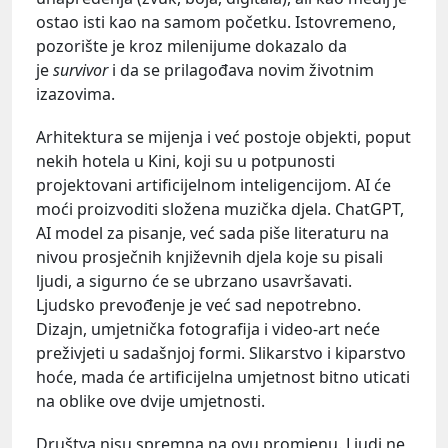
ostao isti kao na samom početku. Istovremeno,
pozorište je kroz milenijume dokazalo da
je
survivor
i da se prilagođava novim životnim
izazovima.
Arhitektura se mijenja i već postoje objekti, poput
nekih hotela u Kini, koji su u potpunosti
projektovani artificijelnom inteligencijom. AI će
moći proizvoditi složena muzička djela. ChatGPT,
AI model za pisanje, već sada piše literaturu na
nivou prosječnih književnih djela koje su pisali
ljudi, a sigurno će se ubrzano usavršavati.
Ljudsko prevođenje je već sad nepotrebno.
Dizajn, umjetnička fotografija i video-art neće
preživjeti u sadašnjoj formi. Slikarstvo i kiparstvo
hoće, mada će artificijelna umjetnost bitno uticati
na oblike ove dvije umjetnosti.
Društva nisu spremna na ovu promjenu. Ljudi ne