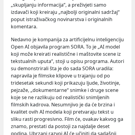
„skupljanju informacija“, a preživjeti samo
izdavači koji kreiraju „najbolji originalni sadržaj“
poput istraživačkog novinarstva i originalnih
komentara.
Nedavno je kompanija za artificijelnu inteligenciju
Open AI objavila program SORA. To je „AI model
koji može kreirati realistične i maštovite scene iz
tekstualnih uputa“, stoji u opisu programa. Autori
su demonstrirali šta je do sada SORA uradila:
napravila je filmske klipove u trajanju od po
tridesetak sekundi koji prikazuju ljude, životinje,
pejzaže, „dokumentarne“ snimke i druge scene
koje se ne razlikuju od realistički snimljenih
filmskih kadrova. Nesumnjivo je da će brzina i
kvalitet ovih AI modela koji pretvaraju tekst u
sliku rasti progresivno. Film će, ovakav kakvog ga
znamo, prestati da postoji za najdalje deset
godina. Ubrzani razvoj AI će učiniti da sadašnji