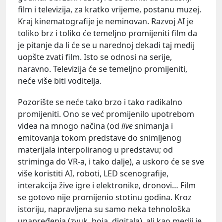
film i televizija, za kratko vrijeme, postanu muzej.
Kraj kinematografije je neminovan. Razvoj AI je
toliko brz i toliko će temeljno promijeniti film da
je pitanje da li će se u narednoj dekadi taj medij
uopšte zvati film. Isto se odnosi na serije,
naravno. Televizija će se temeljno promijeniti,
neće više biti voditelja.
Pozorište se neće tako brzo i tako radikalno
promijeniti. Ono se već promijenilo upotrebom
videa na mnogo načina (od
live
snimanja i
emitovanja tokom predstave do snimljenog
materijala interpoliranog u predstavu; od
striminga do VR-a, i tako dalje), a uskoro će se sve
više koristiti AI, roboti, LED scenografije,
interakcija žive igre i elektronike, dronovi… Film
se gotovo nije promijenio stotinu godina. Kroz
istoriju, napravljena su samo neka tehnološka
unapređenja (zvuk, boja, digitala), ali kao medij je