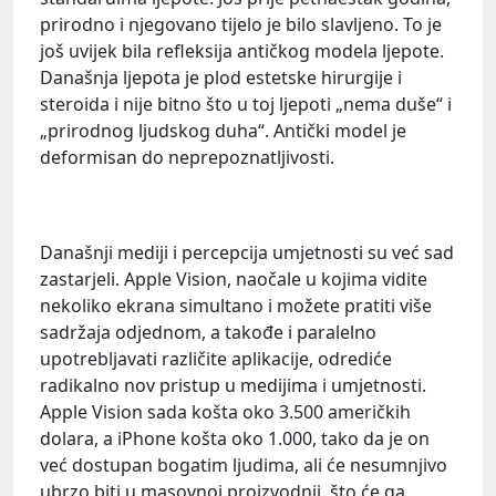
prirodno i njegovano tijelo je bilo slavljeno. To je
još uvijek bila refleksija antičkog modela ljepote.
Današnja ljepota je plod estetske hirurgije i
steroida i nije bitno što u toj ljepoti „nema duše“ i
„prirodnog ljudskog duha“. Antički model je
deformisan do neprepoznatljivosti.
Današnji mediji i percepcija umjetnosti su već sad
zastarjeli. Apple Vision, naočale u kojima vidite
nekoliko ekrana simultano i možete pratiti više
sadržaja odjednom, a takođe i paralelno
upotrebljavati različite aplikacije, odrediće
radikalno nov pristup u medijima i umjetnosti.
Apple Vision sada košta oko 3.500 američkih
dolara, a iPhone košta oko 1.000, tako da je on
već dostupan bogatim ljudima, ali će nesumnjivo
ubrzo biti u masovnoj proizvodnji, što će ga