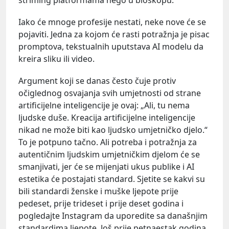
Iako će mnoge profesije nestati, neke nove će se
pojaviti. Jedna za kojom će rasti potražnja je pisac
promptova, tekstualnih uputstava AI modelu da
kreira sliku ili video.
Argument koji se danas često čuje protiv
očiglednog osvajanja svih umjetnosti od strane
artificijelne inteligencije je ovaj: „Ali, tu nema
ljudske duše. Kreacija artificijelne inteligencije
nikad ne može biti kao ljudsko umjetničko djelo.“
To je potpuno tačno. Ali potreba i potražnja za
autentičnim ljudskim umjetničkim djelom će se
smanjivati, jer će se mijenjati ukus publike i AI
estetika će postajati standard. Sjetite se kakvi su
bili standardi ženske i muške ljepote prije
pedeset, prije trideset i prije deset godina i
pogledajte Instagram da uporedite sa današnjim
standardima ljepote. Još prije petnaestak godina,