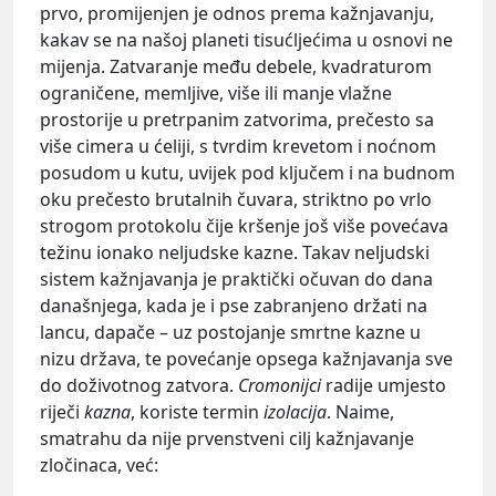
prvo, promijenjen je odnos prema kažnjavanju,
kakav se na našoj planeti tisućljećima u osnovi ne
mijenja. Zatvaranje među debele, kvadraturom
ograničene, memljive, više ili manje vlažne
prostorije u pretrpanim zatvorima, prečesto sa
više cimera u ćeliji, s tvrdim krevetom i noćnom
posudom u kutu, uvijek pod ključem i na budnom
oku prečesto brutalnih čuvara, striktno po vrlo
strogom protokolu čije kršenje još više povećava
težinu ionako neljudske kazne. Takav neljudski
sistem kažnjavanja je praktički očuvan do dana
današnjega, kada je i pse zabranjeno držati na
lancu, dapače – uz postojanje smrtne kazne u
nizu država, te povećanje opsega kažnjavanja sve
do doživotnog zatvora.
Cromonijci
radije umjesto
riječi
kazna
, koriste termin
izolacija
. Naime,
smatrahu da nije prvenstveni cilj kažnjavanje
zločinaca, već: