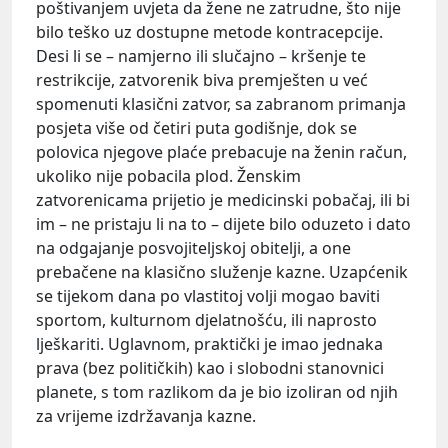
poštivanjem uvjeta da žene ne zatrudne, što nije
bilo teško uz dostupne metode kontracepcije.
Desi li se – namjerno ili slučajno – kršenje te
restrikcije, zatvorenik biva premješten u već
spomenuti klasični zatvor, sa zabranom primanja
posjeta više od četiri puta godišnje, dok se
polovica njegove plaće prebacuje na ženin račun,
ukoliko nije pobacila plod. Ženskim
zatvorenicama prijetio je medicinski pobačaj, ili bi
im – ne pristaju li na to – dijete bilo oduzeto i dato
na odgajanje posvojiteljskoj obitelji, a one
prebačene na klasično služenje kazne. Uzapćenik
se tijekom dana po vlastitoj volji mogao baviti
sportom, kulturnom djelatnošću, ili naprosto
lješkariti. Uglavnom, praktički je imao jednaka
prava (bez političkih) kao i slobodni stanovnici
planete, s tom razlikom da je bio izoliran od njih
za vrijeme izdržavanja kazne.