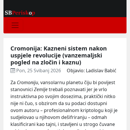
Cromonija: Kazneni sistem nakon
uspjele revolucije (vanzemaljski
pogled na zločin i kaznu)
Pon, 25 Svibanj 2026
Objavio: Ladislav Babić
Za
Cromoniju
, vansolarnu planetu čiju bi povijest
stanovnici
Zemlje
trebali poznavati jer je vrlo
instruktivna po svojim dosezima, praktički nitko
nije ni čuo, s obzirom da su podaci dostupni
ovom autoru – profesionalnom kriptologu koji je
sudjelovao u njihovom dešifriranju – odmah
klasificirani kao tajni, i stavljeni u strogo čuvane