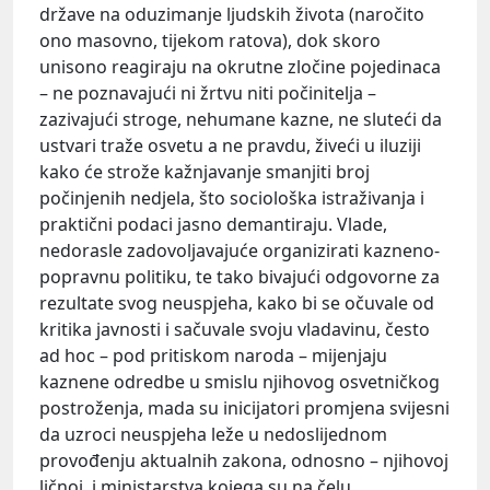
države na oduzimanje ljudskih života (naročito
ono masovno, tijekom ratova), dok skoro
unisono reagiraju na okrutne zločine pojedinaca
– ne poznavajući ni žrtvu niti počinitelja –
zazivajući stroge, nehumane kazne, ne sluteći da
ustvari traže osvetu a ne pravdu, živeći u iluziji
kako će strože kažnjavanje smanjiti broj
počinjenih nedjela, što sociološka istraživanja i
praktični podaci jasno demantiraju. Vlade,
nedorasle zadovoljavajuće organizirati kazneno-
popravnu politiku, te tako bivajući odgovorne za
rezultate svog neuspjeha, kako bi se očuvale od
kritika javnosti i sačuvale svoju vladavinu, često
ad hoc – pod pritiskom naroda – mijenjaju
kaznene odredbe u smislu njihovog osvetničkog
postroženja, mada su inicijatori promjena svijesni
da uzroci neuspjeha leže u nedoslijednom
provođenju aktualnih zakona, odnosno – njihovoj
ličnoj, i ministarstva kojega su na čelu,