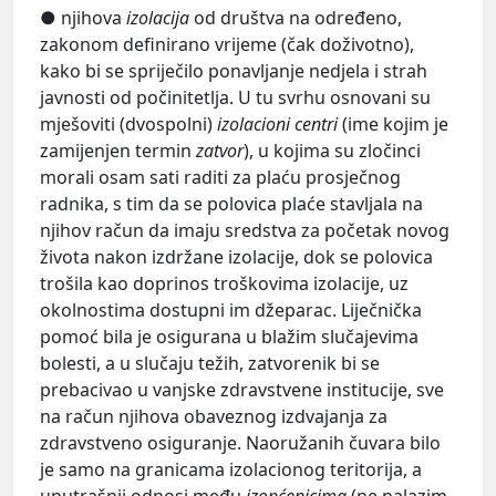
● njihova
izolacija
od društva na određeno,
zakonom definirano vrijeme (čak doživotno),
kako bi se spriječilo ponavljanje nedjela i strah
javnosti od počinitetlja. U tu svrhu osnovani su
mješoviti (dvospolni)
izolacioni centri
(ime kojim je
zamijenjen termin
zatvor
), u kojima su zločinci
morali osam sati raditi za plaću prosječnog
radnika, s tim da se polovica plaće stavljala na
njihov račun da imaju sredstva za početak novog
života nakon izdržane izolacije, dok se polovica
trošila kao doprinos troškovima izolacije, uz
okolnostima dostupni im džeparac. Liječnička
pomoć bila je osigurana u blažim slučajevima
bolesti, a u slučaju težih, zatvorenik bi se
prebacivao u vanjske zdravstvene institucije, sve
na račun njihova obaveznog izdvajanja za
zdravstveno osiguranje. Naoružanih čuvara bilo
je samo na granicama izolacionog teritorija, a
unutrašnji odnosi među
izopćenicima
(ne nalazim