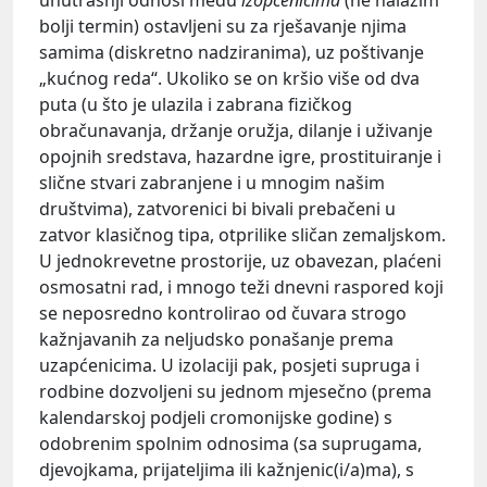
bolji termin) ostavljeni su za rješavanje njima
samima (diskretno nadziranima), uz poštivanje
„kućnog reda“. Ukoliko se on kršio više od dva
puta (u što je ulazila i zabrana fizičkog
obračunavanja, držanje oružja, dilanje i uživanje
opojnih sredstava, hazardne igre, prostituiranje i
slične stvari zabranjene i u mnogim našim
društvima), zatvorenici bi bivali prebačeni u
zatvor klasičnog tipa, otprilike sličan zemaljskom.
U jednokrevetne prostorije, uz obavezan, plaćeni
osmosatni rad, i mnogo teži dnevni raspored koji
se neposredno kontrolirao od čuvara strogo
kažnjavanih za neljudsko ponašanje prema
uzapćenicima. U izolaciji pak, posjeti supruga i
rodbine dozvoljeni su jednom mjesečno (prema
kalendarskoj podjeli cromonijske godine) s
odobrenim spolnim odnosima (sa suprugama,
djevojkama, prijateljima ili kažnjenic(i/a)ma), s