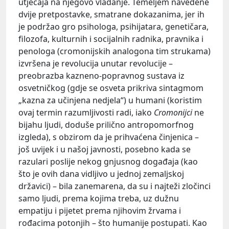
utjecaja na njegovo vladanje. Temeljem navedene
dvije pretpostavke, smatrane dokazanima, jer ih
je podržao gro psihologa, psihijatara, genetičara,
filozofa, kulturnih i socijalnih radnika, pravnika i
penologa (cromonijskih analogona tim strukama)
izvršena je revolucija unutar revolucije –
preobrazba kazneno-popravnog sustava iz
osvetničkog (gdje se osveta prikriva sintagmom
„kazna za učinjena nedjela“) u humani (koristim
ovaj termin razumljivosti radi, iako
Cromonijci
ne
bijahu ljudi, doduše prilično antropomorfnog
izgleda), s obzirom da je prihvaćena činjenica –
još uvijek i u našoj javnosti, posebno kada se
razulari poslije nekog gnjusnog događaja (kao
što je ovih dana vidljivo u jednoj zemaljskoj
državici) – bila zanemarena, da su i najteži zločinci
samo ljudi, prema kojima treba, uz dužnu
empatiju i pijetet prema njihovim žrvama i
rođacima potonjih – što humanije postupati. Kao