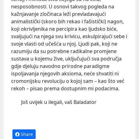
nesposobnosti. U osnovi takvog pogleda na
kažnjavanje zločinaca leži prevladavajući
animalistički (skoro bih rekao i fašistički) nagon,
koji okrivljenika ne percipira kao ljudsko biće,
svaljujući na njega svu krivicu, eskulpirajući sebe i
svoje vlasti od učešća u njoj. Ljudi pak, koji ne
razumiju da su potrebne radikalne promjene
sustava u kojemu žive, uključujući sva područja
gdje djeluju navodno prirodne paradigme
ispoljavanja njegovih aksioma, neće shvatiti ni
cromonijsku revoluciju o kojoj sam – kao što već
rekoh – pisao prema dostupnim mi podacima.
Još uvijek u ilegali, vaš Baladator
Share