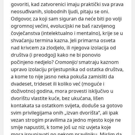
govoriti, kad zatvorenici imaju praktički sva prava
neosuđivanih, slobodnih ljudi, pitaju se oni.
Odgovor, za koji sam siguran da neće biti po volji
ogromnoj većini, evolucijski ne baš razvijenog
čovječanstva (intelektualno i mentalno), krije se u
shvaćanju termina kazna. Jeli primarna osveta
nad krivcem za zlodjelo, ili njegova izolacija od
društva (i preodgoj) kako ne bi ponovio
počinjeno nedjelo?
Cromonijci
smatraju kaznom
upravo izolaciju prijestupnika od ostatka društva,
a kome to nije jasno neka pokuša zamisliti da
dvadeset, trideset ili koliko već (moguće i
doživotno) godina, mora provesti isključivo u
dvorištu vlastite kuće, bez ukućana, lišen
kontakata sa ostatkom svijeta, doduše sa gotovo
svim privilegijama onih „izvan dvorišta“, ali ipak
vezan strogim pravilima za jedno mjesto koje ne
smije napustiti, k tome još uz niz uvjeta koje
mora ispunjavati po nekom pravilniku. Mislim da