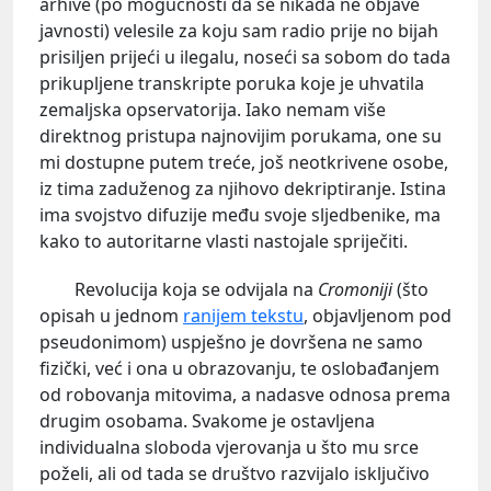
arhive (po mogućnosti da se nikada ne objave
javnosti) velesile za koju sam radio prije no bijah
prisiljen prijeći u ilegalu, noseći sa sobom do tada
prikupljene transkripte poruka koje je uhvatila
zemaljska opservatorija. Iako nemam više
direktnog pristupa najnovijim porukama, one su
mi dostupne putem treće, još neotkrivene osobe,
iz tima zaduženog za njihovo dekriptiranje. Istina
ima svojstvo difuzije među svoje sljedbenike, ma
kako to autoritarne vlasti nastojale spriječiti.
Revolucija koja se odvijala na
Cromoniji
(što
opisah u jednom
ranijem tekstu
, objavljenom pod
pseudonimom) uspješno je dovršena ne samo
fizički, već i ona u obrazovanju, te oslobađanjem
od robovanja mitovima, a nadasve odnosa prema
drugim osobama. Svakome je ostavljena
individualna sloboda vjerovanja u što mu srce
poželi, ali od tada se društvo razvijalo isključivo