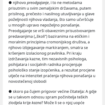
● njihovo
preodgajanje
, i to ne metodama
prisutnim u svim zemaljskim državama, putem
prisilnog, prečesto i nasilnog utuvljivanja u glave
poželjnosti njihova vladanja, što samo učvršćuje
u mnogih upravo nepoželjno ponašanje.
Preodgajanje se vrši obaveznim prisustvovanjem
predavanjima („školi“) baziranima na etičkim i
moralnim principima cromonijskog društva, a
njihovo izbjegavanje markiranjem, smatra se
kršenjem izolacionog pravilnika. Pri kraju
izdržavanja kazne, tim nezavisnih psihologa,
psihijatara i socijalnih radnika procjenjuje
psihološko stanje izopćenika, a rezultat procjene
utječe na intenzitet praćenja njihova ponašanja u
novostečenoj slobodi
● skoro pa čujem prigovor većine čitatelja: A gdje
se u takvom odnosu spram počinitelja teških
zlodjela krije
kazna
? Može li se o njoj uopće