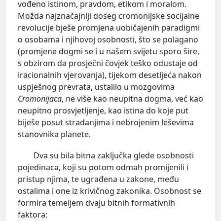
vođeno istinom, pravdom, etikom i moralom.
Možda najznačajniji doseg cromonijske socijalne
revolucije bješe promjena uobičajenih paradigmi
o osobama i njihovoj osobnosti, što se polagano
(promjene dogmi se i u našem svijetu sporo šire,
s obzirom da prosječni čovjek teško odustaje od
iracionalnih vjerovanja), tijekom desetljeća nakon
uspješnog prevrata, ustalilo u mozgovima
Cromonijaca
, ne više kao neupitna dogma, već kao
neupitno prosvjetljenje, kao istina do koje put
biješe posut stradanjima i nebrojenim leševima
stanovnika planete.
Dva su bila bitna zaključka glede osobnosti
pojedinaca, koji su potom odmah promijenili i
pristup njima, te ugrađena u zakone, među
ostalima i one iz krivičnog zakonika. Osobnost se
formira temeljem dvaju bitnih formativnih
faktora: