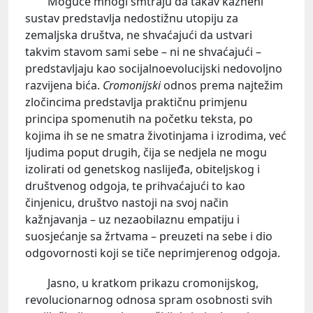
Moguće mnogi smtraju da takav kazneni
sustav predstavlja nedostižnu utopiju za
zemaljska društva, ne shvaćajući da ustvari
takvim stavom sami sebe – ni ne shvaćajući –
predstavljaju kao socijalnoevolucijski nedovoljno
razvijena bića.
Cromonijski
odnos prema najtežim
zločincima predstavlja praktičnu primjenu
principa spomenutih na početku teksta, po
kojima ih se ne smatra životinjama i izrodima, već
ljudima poput drugih, čija se nedjela ne mogu
izolirati od genetskog naslijeđa, obiteljskog i
društvenog odgoja, te prihvaćajući to kao
činjenicu, društvo nastoji na svoj način
kažnjavanja – uz nezaobilaznu empatiju i
suosjećanje sa žrtvama – preuzeti na sebe i dio
odgovornosti koji se tiče neprimjerenog odgoja.
Jasno, u kratkom prikazu cromonijskog,
revolucionarnog odnosa spram osobnosti svih