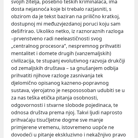
svojih žitelja, posebno teških kriminalaca, ima
dosta nejasnoća koje bi trebalo razjasniti, s
obzirom da je tekst baziran na prilično kratkoj,
dostupnoj mi međuzvjezdanoj poruci koju sam
dešifrirao. Ukoliko netko, iz raznoraznih razloga
–prvenstveno radi neeleastičnosti svog
„centralnog procesora“, nespremnog prihvatiti
mentalitet i domete drugih (vanzemaljskih)
civilizacija, te stupanj evolutivnog razvoja drukčiji
od zemaljskih društava – sa gnušanjem odbija
prihvatiti njihove razloge zasnivanja tek
djelomično opisanog kazneno-popravnog
sustava, vjerojatno je nespososoban udubiti se u
za nas teška etička pitanja osobnosti,
odgovornosti i stvarne slobode pojedinaca, te
odnosa društva prema njoj. Takvi ljudi naprosto
prihvaćaju tisućljetne dogme sve manje
primjerene vremenu, istovremeno uopće ne
dovodeći u pitanje ekskluzivno i nekažnjivo pravo