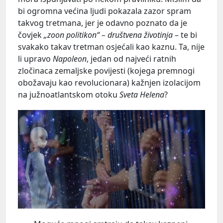
bi ogromna većina ljudi pokazala zazor spram
takvog tretmana, jer je odavno poznato da je
čovjek
„zoon politikon“ – društvena životinja
– te bi
svakako takav tretman osjećali kao kaznu. Ta, nije
li upravo
Napoleon
, jedan od najveći ratnih
zločinaca zemaljske povijesti (kojega premnogi
obožavaju kao revolucionara) kažnjen izolacijom
na južnoatlantskom otoku
Sveta Helena
?